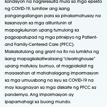
kondisyon na nagreresulta mula sa mga epekto
ng COVID-19, lumitaw ang isang
pangangailangan para sa pinakamahusay na
kasanayan sa mga alituntunin at
mapagkukunan upang tumulong sa
pagpapatupad ng mga prinsipyo ng Patient-
and Family-Centered Care (PFCC).
Makakatulong ang grant na ito na lumikha ng
isang mapagkakatiwalaang “clearinghouse”
upang matukoy, bumuo, at magpakalat ng
maaasahan at mahahalagang impormasyon
sa mga umuusbong na isyu sa COVID-19 na
may kaugnayan sa mga diskarte ng PFCC sa
pandemya. Ang impormasyon ay
ipapamahagi sa buong mundo.