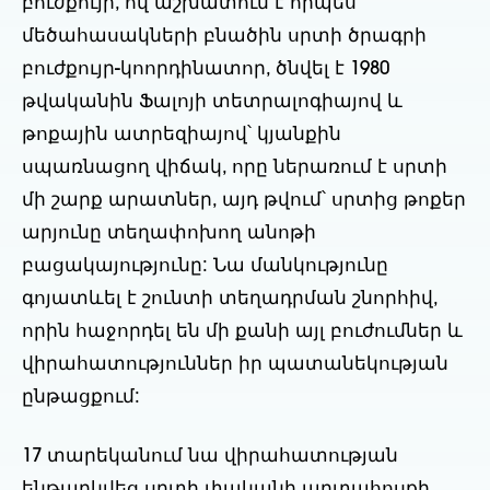
բուժքույր, ով աշխատում է որպես
մեծահասակների բնածին սրտի ծրագրի
բուժքույր-կոորդինատոր, ծնվել է 1980
թվականին Ֆալոյի տետրալոգիայով և
թոքային ատրեզիայով՝ կյանքին
սպառնացող վիճակ, որը ներառում է սրտի
մի շարք արատներ, այդ թվում՝ սրտից թոքեր
արյունը տեղափոխող անոթի
բացակայությունը: Նա մանկությունը
գոյատևել է շունտի տեղադրման շնորհիվ,
որին հաջորդել են մի քանի այլ բուժումներ և
վիրահատություններ իր պատանեկության
ընթացքում:
17 տարեկանում նա վիրահատության
ենթարկվեց սրտի փականի արտահոսքի