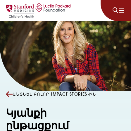
Անցնել բովանդակությանը
ԱՆՑՆԵԼ ԲՈԼՈՐ IMPACT STORIES-ԻՆ
Կյանքի
ընթացքում