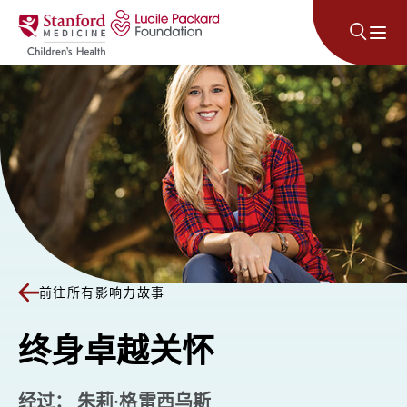
跳至内容
前往所有影响力故事
终身卓越关怀
经过： 朱莉·格雷西乌斯