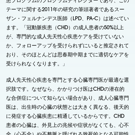
患プログラムのプログラムディレクターであり、この
テーマに関する2011年の研究の筆頭著者であるスー
ザン・フェルナンデス医師（LPD、PA-C）は述べてい
ます。「冠動脈疾患（CHD）の成人患者の50%以上
が、専門的な成人先天性心疾患ケアを受けていない
か、フォローアップを受けられずにいると推定されて
おり、そのほとんどは思春期中期までに適切なケアを
受けられなくなります。」
成人先天性心疾患を専門とする心臓専門医が最適な選
択肢です。なぜなら、かかりつけ医はCHDの潜在的
な合併症について知らない場合があり、成人心臓専門
医は、出生時の心臓の状態とは大きく異なる、後天的
に発症する心臓疾患に精通しているからです。CHD
患者の心臓は、外見上の兆候や症状がなくても、心不
全（心不全）や不整脈と呼ばれる致死的となる可能性