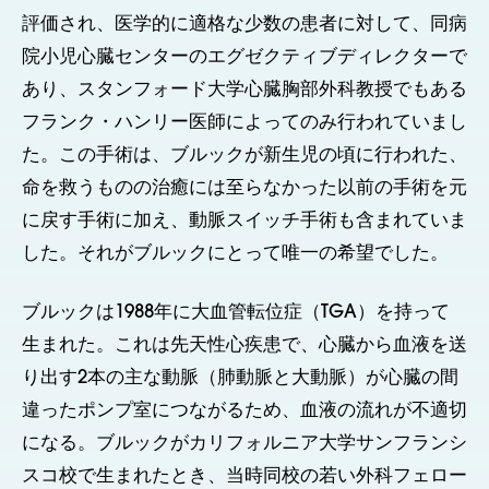
評価され、医学的に適格な少数の患者に対して、同病
院小児心臓センターのエグゼクティブディレクターで
あり、スタンフォード大学心臓胸部外科教授でもある
フランク・ハンリー医師によってのみ行われていまし
た。この手術は、ブルックが新生児の頃に行われた、
命を救うものの治癒には至らなかった以前の手術を元
に戻す手術に加え、動脈スイッチ手術も含まれていま
した。それがブルックにとって唯一の希望でした。
ブルックは1988年に大血管転位症（TGA）を持って
生まれた。これは先天性心疾患で、心臓から血液を送
り出す2本の主な動脈（肺動脈と大動脈）が心臓の間
違ったポンプ室につながるため、血液の流れが不適切
になる。ブルックがカリフォルニア大学サンフランシ
スコ校で生まれたとき、当時同校の若い外科フェロー