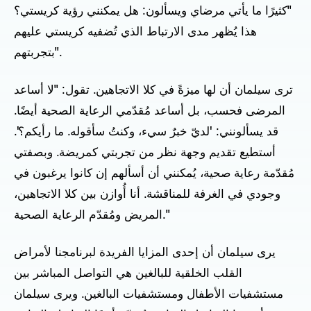
"كثيرًا ما يأتي مرضاي ويسألون: هل يمكنني رؤية كريستي؟
هذا يُظهر مدى الارتباط الذي تُضفيه كريستي عليهم
بتجربتهم".
ترى سيلمان أن لها ميزةً في كلا الاتجاهين. تقول: "لا أساعد
المرضى فحسب، بل أساعد مُقدّمي الرعاية الصحية أيضًا.
قد يسألونني: 'لديّ خبرٌ سيء، وكنتُ سأقوله. ما رأيكم؟'.
أستطيع تقديم وجهة نظر من تجربتي كمريضة. وبصفتي
مُقدّمة رعاية صحية، يُمكنني أن أسألهم إن كانوا يرغبون في
وجودي في الغرفة للمناقشة. أنا أُوازن بين كلا الاتجاهين،
المريض ومُقدّم الرعاية الصحية."
يرى سيلمان أن إحدى المزايا الفريدة لبرنامجنا لأمراض
القلب الخلقية للبالغين هي التواصل المباشر بين
مستشفيات الأطفال ومستشفيات البالغين. ويرى سيلمان