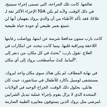
تعالجها. كانت تلك الجراحة، التي تسمى إجراء سينينج،
الإجراء الأكثر ثقة لـ TGA في ذلك الوقت. ولأنه لم يكن
علاجًا، فقد تأكد الأطباء من أن والدي بروك يفهمان أنها لن
تتمتع بعمر طبيعي أو جودة حياة طبيعية.
كانت بارب ستون مدافعةً شرسة عن ابنتها، وواصلت رعايتها
اللاحقة ومراقبة قلبها، بينما كانت تبحث عن ابتكارات في
العلاج. تقول بارب: "بحثتُ في كل مكان، من دنفر إلى
ألمانيا. كنتُ سأصطحب بروك إلى أي مكان".
في نهاية المطاف، لم يكن هناك سوى مكان واحد لبروك:
مستشفى لوسيل باكارد للأطفال في ستانفورد، حيث كان
هانلي، بحلول ذلك الوقت، الجراح الوحيد في الولايات
المتحدة الذي لا يزال يقوم بإجراء عملية تبديل الشرايين
لمرضى مثل بروك الذين يستوفون معاييره الطبية الصارمة.