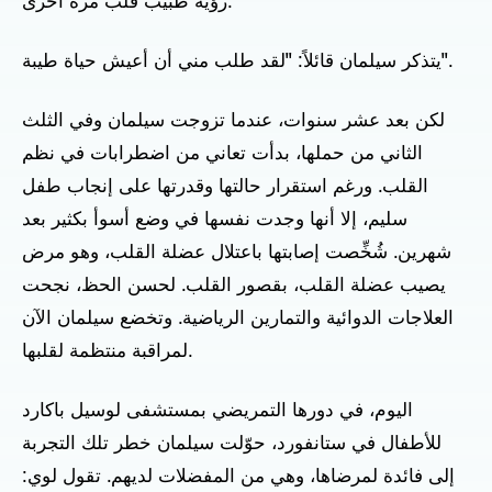
رؤية طبيب قلب مرة أخرى.
يتذكر سيلمان قائلاً: "لقد طلب مني أن أعيش حياة طيبة".
لكن بعد عشر سنوات، عندما تزوجت سيلمان وفي الثلث
الثاني من حملها، بدأت تعاني من اضطرابات في نظم
القلب. ورغم استقرار حالتها وقدرتها على إنجاب طفل
سليم، إلا أنها وجدت نفسها في وضع أسوأ بكثير بعد
شهرين. شُخِّصت إصابتها باعتلال عضلة القلب، وهو مرض
يصيب عضلة القلب، بقصور القلب. لحسن الحظ، نجحت
العلاجات الدوائية والتمارين الرياضية. وتخضع سيلمان الآن
لمراقبة منتظمة لقلبها.
اليوم، في دورها التمريضي بمستشفى لوسيل باكارد
للأطفال في ستانفورد، حوّلت سيلمان خطر تلك التجربة
إلى فائدة لمرضاها، وهي من المفضلات لديهم. تقول لوي: