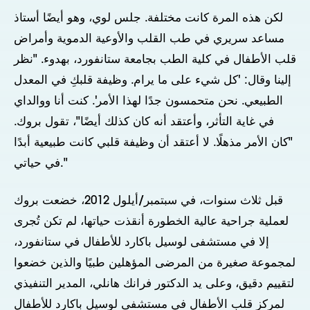
لكن هذه المرة كانت مختلفة. جلس لوي، وهو أيضًا أستاذ
مساعد سريري في طب القلب والأوعية الدموية وأمراض
قلب الأطفال في كلية الطب بجامعة ستانفورد، بهدوء. "نظر
إلينا وقال: 'كل شيء على ما يرام. وظيفة قلبكِ في المعدل
الطبيعي. نحن متحمسون جدًا لهذا الأمر'. كنت أنا ووالداي
في غاية التأثر، وأعتقد أنه كان كذلك أيضًا"، تقول بروك.
"كان الأمر مذهلًا. لا أعتقد أن وظيفة قلبي كانت طبيعية أبدًا
في حياتي."
قبل ثلاث سنوات، في سبتمبر/أيلول 2012، خضعت بروك
لعملية جراحية عالية الخطورة أنقذت حياتها، لم تكن تُجرى
إلا في مستشفى لوسيل باكارد للأطفال في ستانفورد،
لمجموعة صغيرة من المرضى المؤهلين طبيًا والذين خضعوا
لتقييم دقيق، وعلى يد الدكتور فرانك هانلي، المدير التنفيذي
لمركز قلب الأطفال في مستشفى لوسيل باكارد للأطفال