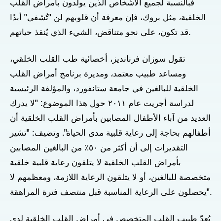
فبالنسبة لجميع الأشخاص الذين يولدون بأمراض القلب
الخلقية، مثل بروك، فإن معرفة أن قلوبهم لن "تُشفى" أبدًا
قد تكون، على نحو متناقض، الشيء الذي يُنقذ حياتهم.
تقول سوزان فرنانديز، أخصائية طب القلب الخلقي،
ومساعد طبيب معتمد، ومديرة برنامج أمراض القلب
الخلقية للبالغين في جامعة ستانفورد، والمؤلفة الرئيسية
لدراسة أجريت عام ٢٠١١ حول هذا الموضوع: "لا يدرك
العديد من آباء الأطفال المصابين بأمراض القلب الخلقية أن
أطفالهم بحاجة إلى رعاية قلبية مدى الحياة". وتضيف: "تشير
التقديرات إلى أن أكثر من ٥٠٪ من البالغين المصابين
بأمراض القلب الخلقية لا يتلقون رعاية قلبية خلقية
متخصصة للبالغين، أو لا يتلقون الرعاية اللازمة، ومعظمهم لا
يحصلون على الرعاية المناسبة قبل منتصف فترة المراهقة".
يُعدّ طبيب القلب المتخصص في أمراض القلب الخلقية لدى