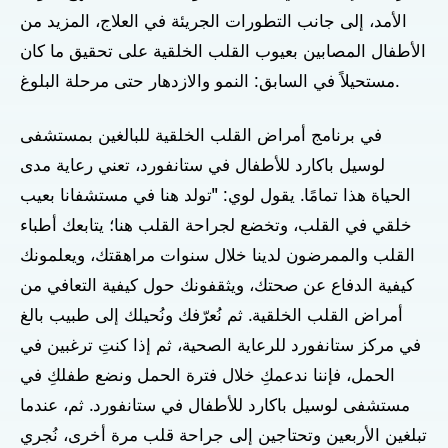
الأمد، إلى جانب التطورات الجريئة في العلاج، المزيد من
الأطفال المصابين بعيوب القلب الخلقية على تحقيق ما كان
مستحيلاً في السابق: النمو والازدهار حتى مرحلة البلوغ.
في برنامج أمراض القلب الخلقية للبالغين بمستشفى
لوسيل باكارد للأطفال في ستانفورد، تعني رعاية مدى
الحياة هذا تمامًا. يقول لوي: "تولد هنا في مستشفانا بعيب
خلقي في القلب، وتخضع لجراحة القلب هنا؛ يتابعك أطباء
القلب والممرضون لدينا خلال سنوات مراهقتك، ويعلمونك
كيفية الدفاع عن صحتك، ويثقفونك حول كيفية التعافي من
أمراض القلب الخلقية. ثم نُعرّفك ونُحيلك إلى طبيب بالغ
في مركز ستانفورد للرعاية الصحية، ثم إذا كنتِ ترغبين في
الحمل، فإننا ندعمكِ خلال فترة الحمل ونضع طفلكِ في
مستشفى لوسيل باكارد للأطفال في ستانفورد. ثم، عندما
تبلغين الأربعين وتحتاجين إلى جراحة قلب مرة أخرى، نُجري