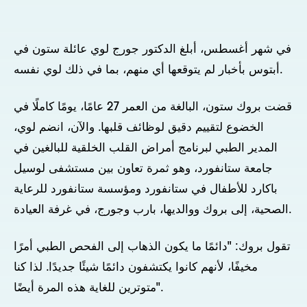
في شهر أغسطس، أبلغ الدكتور جورج لوي عائلة ستون في
أبتوس بأخبار لم يتوقعها أي منهم، بما في ذلك لوي نفسه.
قضت بروك ستون، البالغة من العمر 27 عامًا، يومًا كاملًا في
الخضوع لتقييم دقيق لوظائف قلبها. والآن، انضم لوي،
المدير الطبي لبرنامج أمراض القلب الخلقية للبالغين في
جامعة ستانفورد، وهو ثمرة تعاون بين مستشفى لوسيل
باكارد للأطفال في ستانفورد ومؤسسة ستانفورد للرعاية
الصحية، إلى بروك ووالديها، بارب وجورج، في غرفة العيادة.
تقول بروك: "دائمًا ما يكون الذهاب إلى الفحص الطبي أمرًا
مخيفًا، لأنهم كانوا يكتشفون دائمًا شيئًا جديدًا. لذا كنا
متوترين للغاية هذه المرة أيضًا".