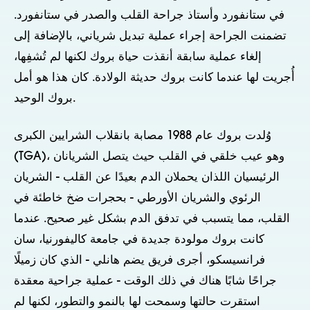
في ستانفورد وأستاذ جراحة القلب والصدر في ستانفورد.
تضمنت الجراحة إجراء عملية تبديل شرياني، بالإضافة إلى
إلغاء عملية سابقة أنقذت حياة بروك لكنها لم تُشفِها،
أُجريت لها عندما كانت بروك حديثة الولادة. كان هذا هو أمل
بروك الوحيد.
وُلدت بروك عام 1988 مصابة بانقلاب الشرايين الكبرى
(TGA)، وهو عيب خلقي في القلب حيث يتصل الشريانان
الرئيسيان اللذان يحملان الدم بعيدًا عن القلب - الشريان
الرئوي والشريان الأورطي - بحجرات ضخ خاطئة في
القلب، مما يتسبب في تدفق الدم بشكل غير صحيح. عندما
كانت بروك مولودة جديدة في جامعة كاليفورنيا، سان
فرانسيسكو، أجرى فريق يضم هانلي - الذي كان زميلًا
جراحًا شابًا هناك في ذلك الوقت - عملية جراحية معقدة
استقرت حالتها وسمحت لها بالنمو والتطور، لكنها لم