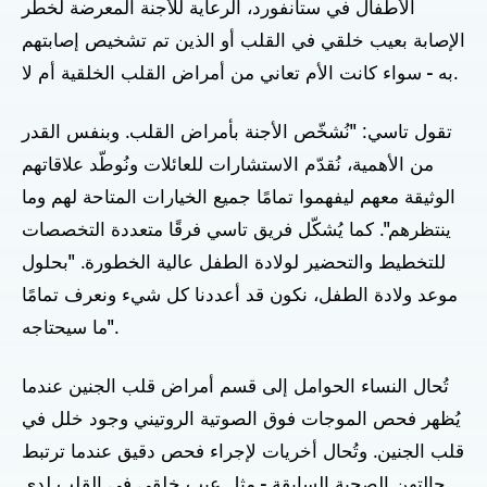
الأطفال في ستانفورد، الرعاية للأجنة المعرضة لخطر
الإصابة بعيب خلقي في القلب أو الذين تم تشخيص إصابتهم
به - سواء كانت الأم تعاني من أمراض القلب الخلقية أم لا.
تقول تاسي: "نُشخّص الأجنة بأمراض القلب. وبنفس القدر
من الأهمية، نُقدّم الاستشارات للعائلات ونُوطّد علاقاتهم
الوثيقة معهم ليفهموا تمامًا جميع الخيارات المتاحة لهم وما
ينتظرهم". كما يُشكّل فريق تاسي فرقًا متعددة التخصصات
للتخطيط والتحضير لولادة الطفل عالية الخطورة. "بحلول
موعد ولادة الطفل، نكون قد أعددنا كل شيء ونعرف تمامًا
ما سيحتاجه".
تُحال النساء الحوامل إلى قسم أمراض قلب الجنين عندما
يُظهر فحص الموجات فوق الصوتية الروتيني وجود خلل في
قلب الجنين. وتُحال أخريات لإجراء فحص دقيق عندما ترتبط
حالتهن الصحية السابقة - مثل عيب خلقي في القلب لدى