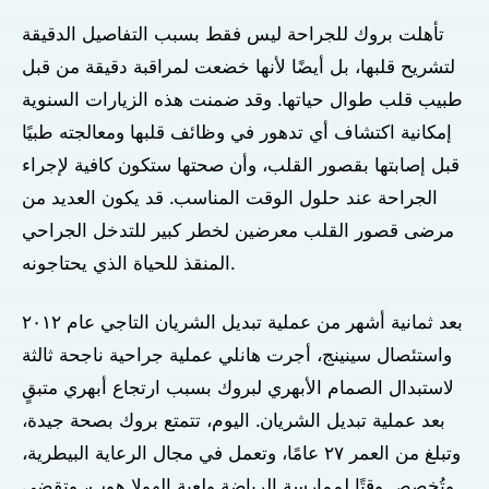
تأهلت بروك للجراحة ليس فقط بسبب التفاصيل الدقيقة
لتشريح قلبها، بل أيضًا لأنها خضعت لمراقبة دقيقة من قبل
طبيب قلب طوال حياتها. وقد ضمنت هذه الزيارات السنوية
إمكانية اكتشاف أي تدهور في وظائف قلبها ومعالجته طبيًا
قبل إصابتها بقصور القلب، وأن صحتها ستكون كافية لإجراء
الجراحة عند حلول الوقت المناسب. قد يكون العديد من
مرضى قصور القلب معرضين لخطر كبير للتدخل الجراحي
المنقذ للحياة الذي يحتاجونه.
بعد ثمانية أشهر من عملية تبديل الشريان التاجي عام ٢٠١٢
واستئصال سينينج، أجرت هانلي عملية جراحية ناجحة ثالثة
لاستبدال الصمام الأبهري لبروك بسبب ارتجاع أبهري متبقٍ
بعد عملية تبديل الشريان. اليوم، تتمتع بروك بصحة جيدة،
وتبلغ من العمر ٢٧ عامًا، وتعمل في مجال الرعاية البيطرية،
وتُخصص وقتًا لممارسة الرياضة ولعبة الهولا هوب، وتقضي