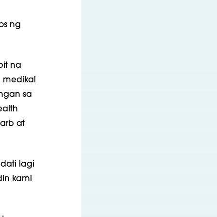
os ng
it na
g medikal
ungan sa
ealth
arb at
ati lagi
din kami