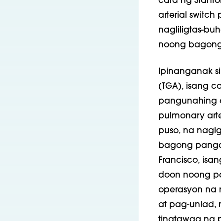
card ng Stanf
arterial swit
nagliligtas-b
noong bagong 
Ipinanganak si
(TGA), isang c
pangunahing 
pulmonary art
puso, na nagi
bagong pangana
Francisco, isa
doon noong p
operasyon na 
at pag-unlad, 
tinatawag na