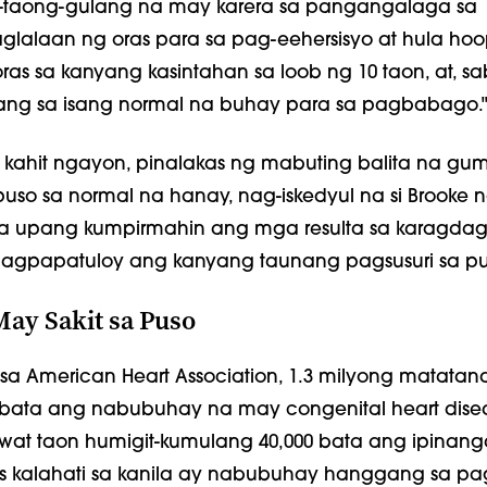
-taong-gulang na may karera sa pangangalaga sa
aglalaan ng oras para sa pag-eehersisyo at hula hoo
as sa kanyang kasintahan sa loob ng 10 taon, at, sab
lang sa isang normal na buhay para sa pagbabago.
ahit ngayon, pinalakas ng mabuting balita na g
so sa normal na hanay, nag-iskedyul na si Brooke ng
ta upang kumpirmahin ang mga resulta sa karagda
ipagpapatuloy ang kanyang taunang pagsusuri sa pu
ay Sakit sa Puso
a American Heart Association, 1.3 milyong matatan
 bata ang nabubuhay na may congenital heart dise
awat taon humigit-kumulang 40,000 bata ang ipinan
s kalahati sa kanila ay nabubuhay hanggang sa pa