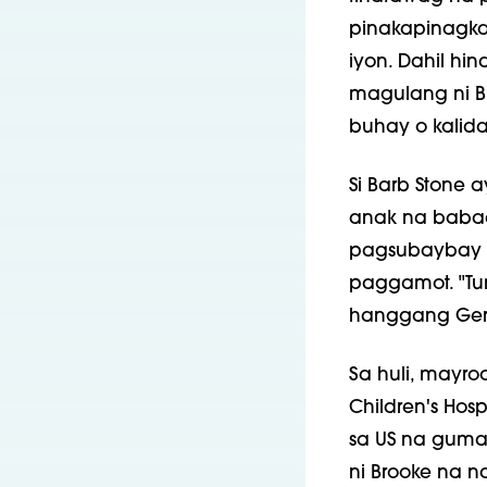
pinakapinagk
iyon. Dahil hin
magulang ni B
buhay o kalid
Si Barb Stone
anak na babae
pagsubaybay 
paggamot. "Tum
hanggang Germa
Sa huli, mayro
Children's Hosp
sa US na gumag
ni Brooke na 