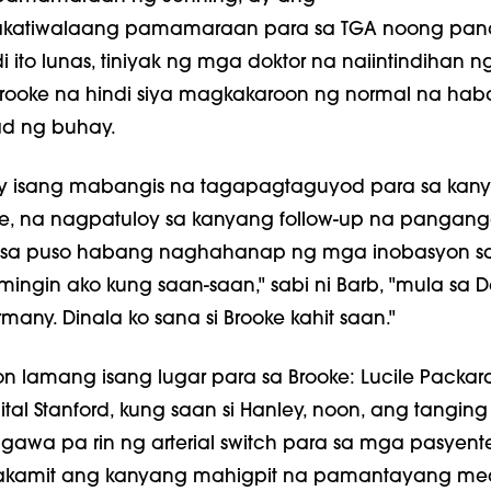
akatiwalaang pamamaraan para sa TGA noong pa
di ito lunas, tiniyak ng mga doktor na naiintindihan 
rooke na hindi siya magkakaroon ng normal na hab
ad ng buhay.
 ay isang mabangis na tagapagtaguyod para sa kan
, na nagpatuloy sa kanyang follow-up na pangang
sa puso habang naghahanap ng mga inobasyon s
ingin ako kung saan-saan," sabi ni Barb, "mula sa D
ny. Dinala ko sana si Brooke kahit saan."
on lamang isang lugar para sa Brooke: Lucile Packar
ital Stanford, kung saan si Hanley, noon, ang tangin
awa pa rin ng arterial switch para sa mga pasyent
nakamit ang kanyang mahigpit na pamantayang med