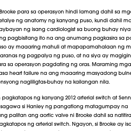
 Brooke para sa operasyon hindi lamang dahil sa mg
etalye ng anatomy ng kanyang puso, kundi dahil m
aybayan ng isang cardiologist sa buong buhay niya.
g pagbisitang ito na ang anumang pagkasira sa 
uso ay maaaring mahuli at mapapamahalaan ng m
aranas ng pagpalya ng puso, at na siya ay magigin
ra sa operasyon pagdating ng oras. Maraming mg
asa heart failure na ang maaaring masyadong buln
ensyong nagliligtas-buhay na kailangan nila.
pagkatapos ng kanyang 2012 arterial switch at Senn
gsagawa si Hanley ng pangatlong matagumpay na
 palitan ang aortic valve ni Brooke dahil sa natitir
agkatapos ng arterial switch. Ngayon, si Brooke ay i