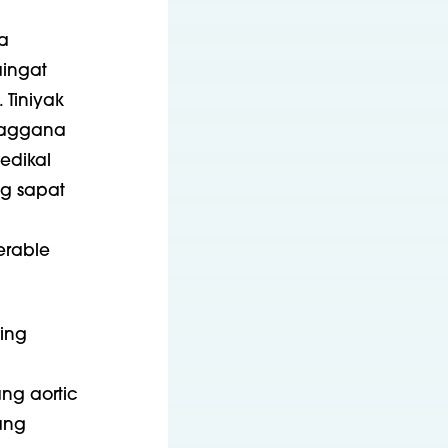
a
aingat
 Tiniyak
paggana
edikal
g sapat
a
erable
ing
ang aortic
sang