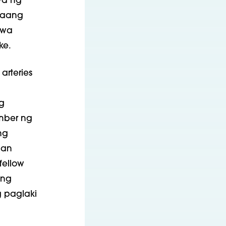
wa ng
raang
awa
ke.
arteries
g
mber ng
ng
San
fellow
ong
 paglaki