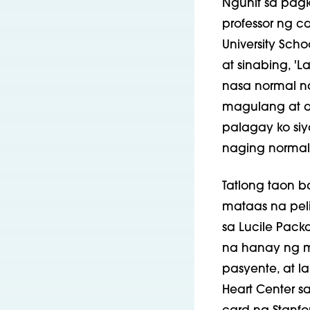
Ngunit sa pagka
professor ng c
University Sch
at sinabing, 
nasa normal na
magulang at a
palagay ko siy
naging normal
Tatlong taon b
mataas na pel
sa Lucile Packa
na hanay ng m
pasyente, at l
Heart Center sa