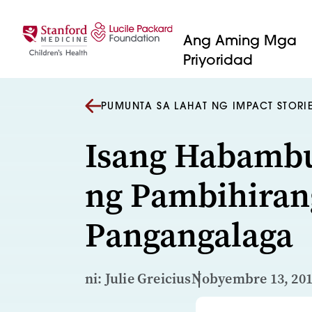
Lumaktaw sa nilalaman
Ang Aming Mga
Priyoridad
PUMUNTA SA LAHAT NG IMPACT STORI
Isang Habamb
ng Pambihiran
Pangangalaga
ni: Julie Greicius
Nobyembre 13, 20