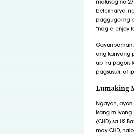
malusog na 27
beterinaryo, n
paggugol ng or
"nag-e-enjoy 
Gayunpaman, k
ang kanyang pu
up na pagbisi
pagsusuri, at 
Lumaking M
Ngayon, ayon s
isang milyong
(CHD) sa US B
may CHD, halo