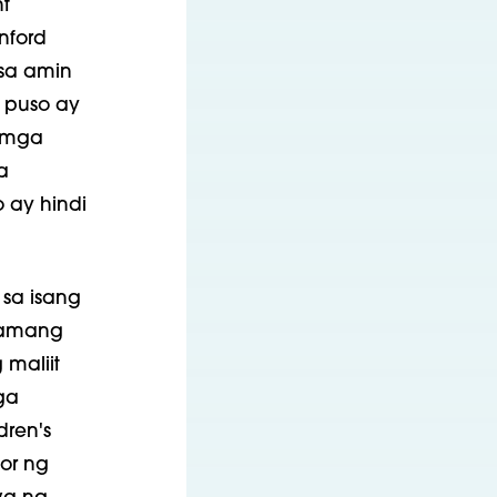
nt
nford
 sa amin
 puso ay
g mga
a
 ay hindi
 sa isang
 lamang
 maliit
ga
dren's
sor ng