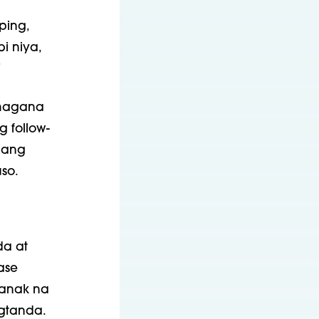
ping,
i niya,
"
umagana
 follow-
gang
so.
da at
ase
ganak na
gtanda.