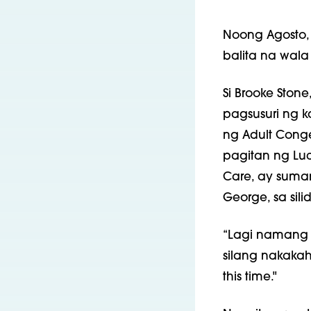
Noong Agosto, 
balita na wala
Si Brooke Ston
pagsusuri ng k
ng Adult Conge
pagitan ng Luci
Care, ay suma
George, sa silid
“Lagi namang 
silang nakakah
this time."