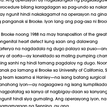
ord. Ang operasyon ay nagsasangkot ng pagsasaga
ch procedure bilang karagdagan sa pag-undo sa naka
uhay ngunit hindi nakakagamot na operasyon na gin
panganak si Brooke. Iyon lang ang pag-asa ni Broo
 Brooke noong 1988 na may transposition of the great 
ongenital heart defect kung saan ang dalawang
arterya na nagdadala ng dugo palayo sa puso—an
ery at aorta—ay konektado sa maling pumping cha
ging sanhi ng hindi tamang pagdaloy ng dugo. Noo
k pa lamang si Brooke sa University of California, 
ng team kasama si Hanley—na isang batang surgical 
anahong iyon—ay nagsagawa ng isang kumplikad
nagpatatag sa kanya at nagbigay-daan sa kanyang
ngunit hindi siya gumaling. Ang operasyong iyon, na
 pamamaraan ng Senning, ay ang