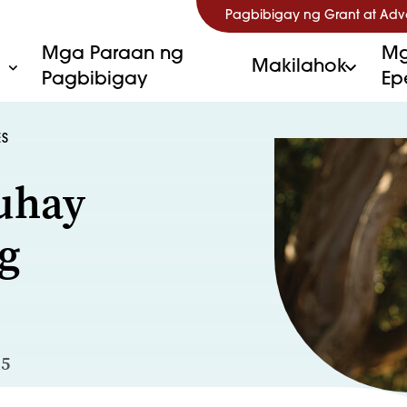
Pagbibigay ng Grant at Ad
Mga Paraan ng
Mg
Makilahok
Pagbibigay
Ep
ES
uhay
g
15