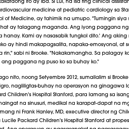
kataong ito ay iba. Si Lui, na isa ring clinical assista
ardiovascular medicine at pediatric cardiology sa Sta
ool of Medicine, ay tahimik na umupo. "Tumingin siya
'Lahat ay talagang maganda. Ang iyong paggana ng
 hanay. Kami ay nasasabik tungkol dito.' Ang akin
ko ay hindi makapagsalita, napaka-emosyonal, at s
a rin," sabi ni Brooke. "Nakakamangha. Sa palagay ko
 ang paggana ng puso ko sa buhay ko."
ago nito, noong Setyembre 2012, sumailalim si Brooke
igro, nagliligtas-buhay na operasyon na ginagawa
rd Children's Hospital Stanford, para lamang sa isang
aingat na sinusuri, medikal na karapat-dapat na m
amang ni Frank Hanley, MD, executive director ng Chil
 Lucile Packard Children's Hospital Stanford at prope