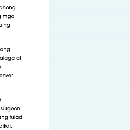
nahong
ng mga
a ng
yang
alaga at
a
enver
d
g surgeon
eng tulad
ikal.