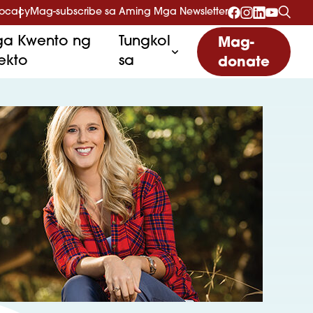
vocacy
Mag-subscribe sa Aming Mga Newsletter
a Kwento ng
Tungkol
Mag-
ekto
sa
donate