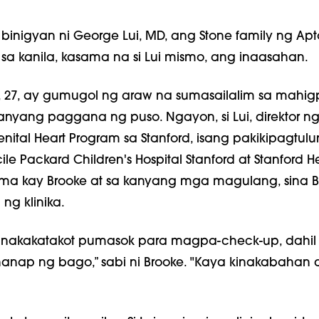
binigyan ni George Lui, MD, ang Stone family ng Apt
 sa kanila, kasama na si Lui mismo, ang inaasahan.
e, 27, ay gumugol ng araw na sumasailalim sa mahigp
anyang paggana ng puso. Ngayon, si Lui, direktor n
nital Heart Program sa Stanford, isang pakikipagtul
le Packard Children's Hospital Stanford at Stanford H
ma kay Brooke at sa kanyang mga magulang, sina B
 ng klinika.
nakakatakot pumasok para magpa-check-up, dahil d
anap ng bago,” sabi ni Brooke. "Kaya kinakabahan 