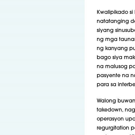
Kwalipikado si
natatanging d
siyang sinusub
ng mga taunan
ng kanyang p
bago siya mak
na malusog pa
pasyente na n
para sa interb
Walong buwan 
takedown, na
operasyon upang
regurgitation p