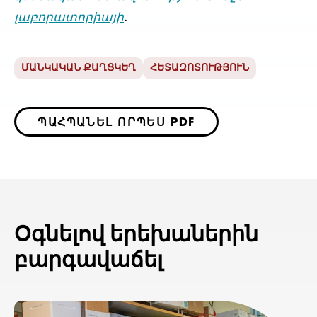
լաբորատորիայի
.
ՄԱՆԿԱԿԱՆ ՔԱՂՑԿԵՂ
ՀԵՏԱԶՈՏՈՒԹՅՈՒՆ
ՊԱՀՊԱՆԵԼ ՈՐՊԵՍ PDF
Օգնելով երեխաներին
բարգավաճել