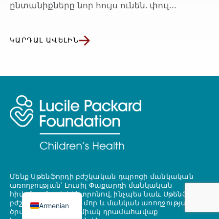
ընտանիքները նոր հույս ունեն. փուլ...
ԿԱՐԴԱԼ ԱՎԵԼԻՆ
Մենք Սթենֆորդի բժշկական դպրոցի մանկական
առողջության՝ Լուսիլ Փաքարդի մանկական
հիվանդանոցի կենտրոնով, ինչպես նաև Սթենֆորդի
բժշկական դպրոցի մոր և մանկան առողջության
Armenian
ծրագրերի համար միակ դրամահավաք