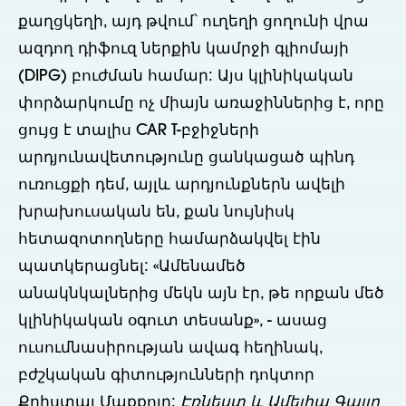
քաղցկեղի, այդ թվում՝ ուղեղի ցողունի վրա
ազդող դիֆուզ ներքին կամրջի գլիոմայի
(DIPG) բուժման համար: Այս կլինիկական
փորձարկումը ոչ միայն առաջիններից է, որը
ցույց է տալիս CAR T-բջիջների
արդյունավետությունը ցանկացած պինդ
ուռուցքի դեմ, այլև արդյունքներն ավելի
խրախուսական են, քան նույնիսկ
հետազոտողները համարձակվել էին
պատկերացնել: «Ամենամեծ
անակնկալներից մեկն այն էր, թե որքան մեծ
կլինիկական օգուտ տեսանք», - ասաց
ուսումնասիրության ավագ հեղինակ,
բժշկական գիտությունների դոկտոր
Քրիստալ Մաքքոլը:
Էռնեստ և Ամելիա Գալլո