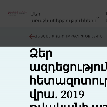
Անցնել բովանդակությանը
Մեր
առաջնահերթությունները
ԱՆՑՆԵԼ ԲՈԼՈՐ IMPACT STORIES-ԻՆ
Ձեր
ազդեցությու
հետազոտու
վրա. 2019