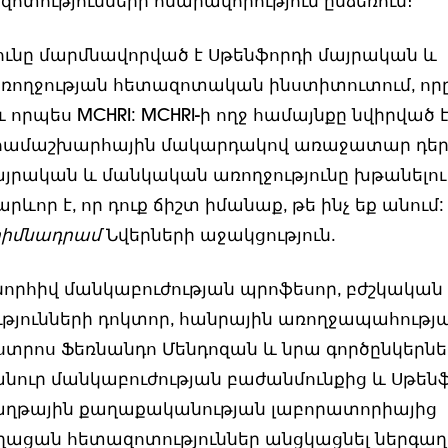
ոտությունների հնարավորություն ընձեռում։
սյունը մարմնավորված է Սթենֆորդի մայրական և
ռողջության հետազոտական ինստիտուտում, որ
 որպես MCHRI: MCHRI-ի ողջ համայնքը նվիրված 
համաշխարհային մակարդակով առաջատար դե
այրական և մանկական առողջությունը խթանելու
րևոր է, որ դուք ճիշտ իմանաք, թե ինչ եք անում:
հիմնադրամ
Նվերների աջակցություն.
նորհիվ մանկաբուժության պրոֆեսոր, բժշկական
թյունների դոկտոր, հանրային առողջապահությ
ստրոս Ֆեռնանդո Մենդոզան և նրա գործընկերնե
նուր մանկաբուժության բաժանմունքից և Սթեն
աղթային քաղաքականության լաբորատորիայից
ղացան հետազոտություններ անցկացնել ներգաղ