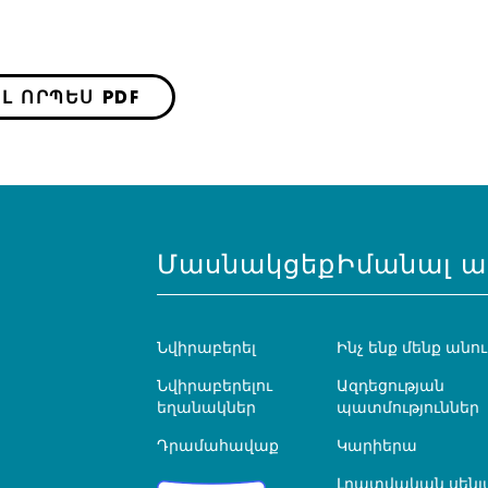
Լ ՈՐՊԵՍ PDF
Մասնակցեք
Իմանալ ա
Նվիրաբերել
Ինչ ենք մենք անու
Նվիրաբերելու
Ազդեցության
եղանակներ
պատմություններ
Դրամահավաք
Կարիերա
Լրատվական սենյ