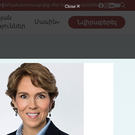
ուն
Բաժանորդագրվեք մեր նորություններին
թյան
Մասին
Նվիրաբերել
յուններ