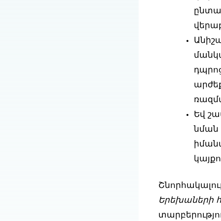
ընտա
վերաբ
Անիշա
մանկա
դպրոց
արժե
ռազմա
Եվ շա
նման 
իման
կայքո
Շնորհակալու
Երեխաների 
տարբերությու