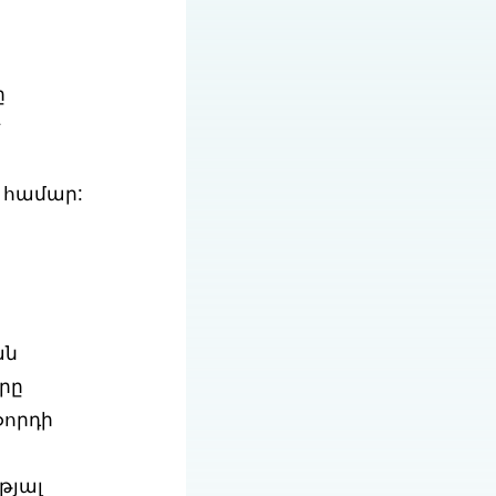
ը
է
ր
 համար:
ան
րը
ֆորդի
թյալ