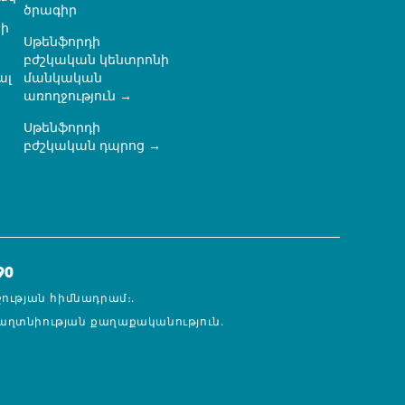
ծրագիր
ի
Սթենֆորդի
բժշկական կենտրոնի
ալ
մանկական
առողջություն
Սթենֆորդի
ն
բժշկական դպրոց
90
ջության հիմնադրամ։.
աղտնիության քաղաքականություն.