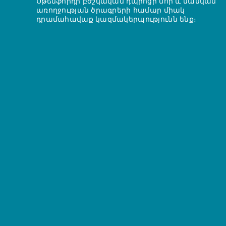
Սթենֆորդի բժշկական դպրոցի մոր և մանկան
առողջության ծրագրերի համար միակ
դրամահավաք կազմակերպությունն ենք։