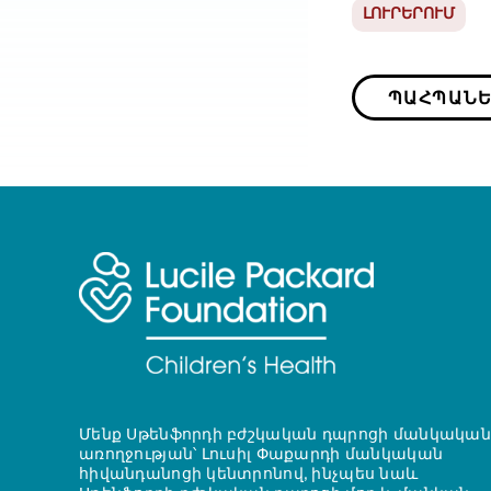
ԼՈՒՐԵՐՈՒՄ
ՊԱՀՊԱՆԵ
Մենք Սթենֆորդի բժշկական դպրոցի մանկական
առողջության՝ Լուսիլ Փաքարդի մանկական
հիվանդանոցի կենտրոնով, ինչպես նաև