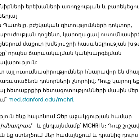
նիքների երեխաների առողջության և բարեկեցո
երյալ։
 Պատելը, բժշկական գիտությունների դոկտոր,
բուժության դոցենտ, կարողացավ ուսումնասիրե
ներում մաքուր խմելու ջրի հասանելիության խ
քը՝ որպես ճարպակալման կանխարգելման
վարություն:
տ այլ ուսումնասիրություններ հնարավոր են միայ
առատաձեռն դոնորների շնորհիվ: Դուք կարող եք
ալ հետաքրքիր հետազոտությունների մասին մեր
ւմ՝
med.stanford.edu/mchri.
թյուն ենք հայտնում Ձեր աջակցության համար
հիմնադրամ
—և ընդլայնմամբ՝ MCHRI-ն։ Դուք շոշա
ն եք ստեղծում մեր համայնքում և դրանից դուրս