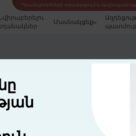
Դրամաշնորհների տրամադրում և պաշտպանությ
Նվիրաբերելու
Ազդեցու
Մասնակցեք
եղանակներ
պատմութ
նը
թյան