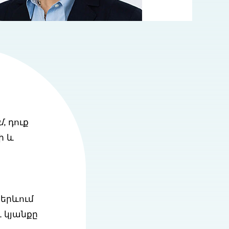
մ
, դուք
ի և
երևում
 կյանքը