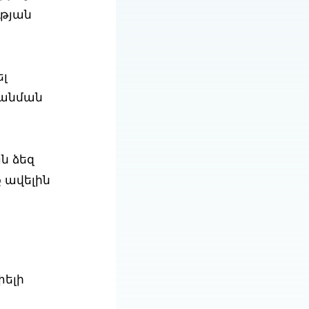
ւթյան
լ
թանման
ն ձեզ
 ավելին
փելի