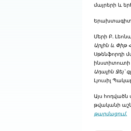
մայրերի և եր
Երախտագիտո
Մերի Բ. Լեոն
Արլին և Փիթ
Սթենֆորդի 
ինստիտուտի
Ադալին Ջեյ՝ 
Լյուսիլ Պակ
Այս հոդվածն 
թվականի աշն
թարմացում
.