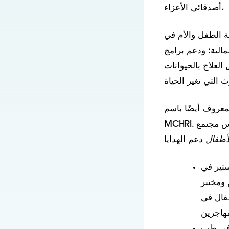
أصدقائي الأعزاء،
ة الطفل والأم في
مالية؛ ودعم برامج
العلاج بالحيوانات
معروف أيضًا باسم
MCHRI. يكرس مجتمع MCHRI بأكمله جهوده للعب دور ريادي محليًا وعالميًا لتعزيز صحة الأم
أطفال
ستير في
 ومختبر
فال في
ة في طب