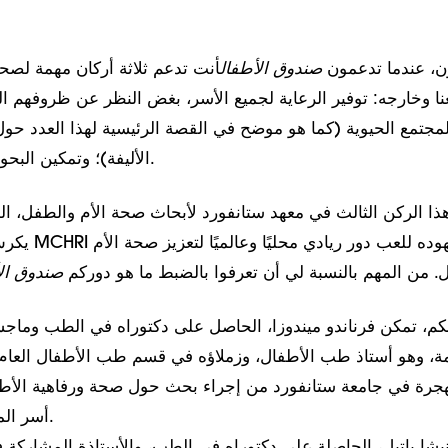
ن، عندما تدعمون
صندوق الأطفال
أنت تدعم ثلاثة أركان مهمة لصح
ا وخارجه: توفير الرعاية لجميع الأسر، بغض النظر عن ظروفهم ال
مجتمع الحيوية (كما هو موضح في القصة الرئيسية لهذا العدد حول 
الأليفة)؛ وتمكين البحوث التي تغير الحياة.
ذا الركن الثالث في معهد ستانفورد لأبحاث صحة الأم والطفل، ال
. من المهم بالنسبة لي أن تعرفوا بالضبط ما هو دوركم
صندوق ال
م، تمكن فرناندو ميندوزا، الحاصل على دكتوراه في الطب وماج
مة، وهو أستاذ طب الأطفال، وزملاؤه في قسم طب الأطفال العام
جرة في جامعة ستانفورد من إجراء بحث حول صحة ورفاهية الأط
أسر المهاجرين.
يشا باتيل، الحاصلة على دكتوراه في الطب، والأستاذة المشارك