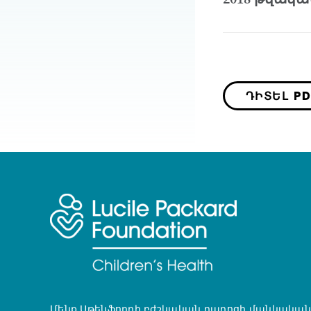
ԴԻՏԵԼ PD
Մենք Սթենֆորդի բժշկական դպրոցի մանկական