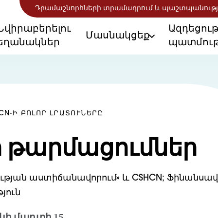
Դրամաշնորհների տրամադրում և պաշտպանությ
Նվիրաբերելու
Ազդեցու
Մասնակցեք
եղանակներ
պատմութ
CN-Ի ԲՈԼՈՐ ԼՐԱՏՈՒՆԵՐԸ
ի թարմացումներ
ւթյան աստիճանավորում» և CSHCN; Ֆինանսա
յուն
նի մարտի 15