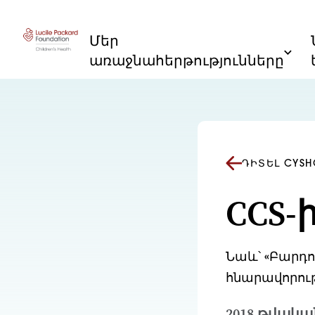
Անցնել բովանդակությանը
Մեր
առաջնահերթությունները
ԴԻՏԵԼ CYSH
CCS-
Նաև՝ «Բարդո
հնարավորութ
2018 թվակա