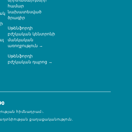
երիտասարդների
համար
նախատեսված
ակ
ծրագիր
ի
Սթենֆորդի
բժշկական կենտրոնի
ալ
մանկական
առողջություն
Սթենֆորդի
ն
բժշկական դպրոց
90
ջության հիմնադրամ։.
աղտնիության քաղաքականություն.