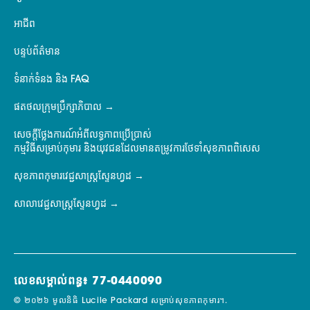
អាជីព
បន្ទប់ព័ត៌មាន
ទំនាក់ទំនង និង FAQ
ផតថលក្រុមប្រឹក្សាភិបាល
សេចក្តីថ្លែងការណ៍អំពីលទ្ធភាពប្រើប្រាស់
កម្មវិធីសម្រាប់កុមារ និងយុវជនដែលមានតម្រូវការថែទាំសុខភាពពិសេស
សុខភាពកុមារវេជ្ជសាស្ត្រស្ទែនហ្វដ
សាលាវេជ្ជសាស្ត្រស្ទែនហ្វដ
លេខសម្គាល់ពន្ធ៖ 77-0440090
© ២០២៦ មូលនិធិ Lucile Packard សម្រាប់សុខភាពកុមារ។.