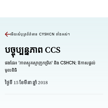
រំលងទៅមាតិកា
មើលសំបុត្រព័ត៌មាន CYSHCN ទាំងអស់។
បច្ចុប្បន្នភាព CCS
ផងដែរ៖ 'ភាពស្មុគស្មាញកម្រិត' និង CSHCN; ឱកាសផ្តល់
មូលនិធិ
ថ្ងៃទី 15 ខែមីនា ឆ្នាំ 2018