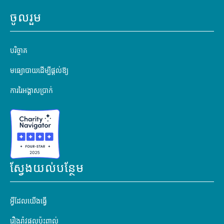
ចូលរួម
បរិច្ចាគ
មធ្យោបាយដើម្បីផ្តល់ឱ្យ
ការរៃអង្គាសប្រាក់
ស្វែងយល់បន្ថែម
អ្វីដែលយើងធ្វើ
រឿងរ៉ាវផលប៉ះពាល់