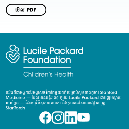
មើល PDF
យើងគឺជាអង្គការរៃអង្គាសថវិកាតែមួយគត់សម្រាប់សុខភាពកុមារ Stanford
Medicine — ដែលមានមន្ទីរពេទ្យកុមារ Lucile Packard ជាមជ្ឈមណ្ឌល
របស់ខ្លួន — និងកម្មវិធីសុខភាពមាតា និងកុមារនៅសាលាវេជ្ជសាស្ត្រ
Stanford។