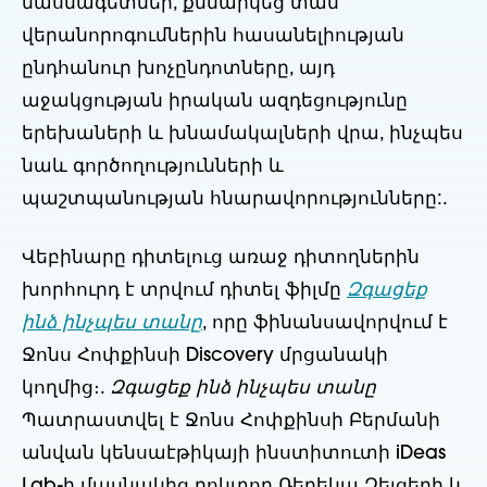
մասնագետներ, քննարկեց տան
վերանորոգումներին հասանելիության
ընդհանուր խոչընդոտները, այդ
աջակցության իրական ազդեցությունը
երեխաների և խնամակալների վրա, ինչպես
նաև գործողությունների և
պաշտպանության հնարավորությունները:.
Վեբինարը դիտելուց առաջ դիտողներին
խորհուրդ է տրվում դիտել ֆիլմը
Զգացեք
ինձ ինչպես տանը
, որը ֆինանսավորվում է
Ջոնս Հոփքինսի Discovery մրցանակի
կողմից։.
Զգացեք ինձ ինչպես տանը
Պատրաստվել է Ջոնս Հոփքինսի Բերմանի
անվան կենսաէթիկայի ինստիտուտի iDeas
Lab-ի մասնակից դոկտոր Ռեբեկա Զելցերի և