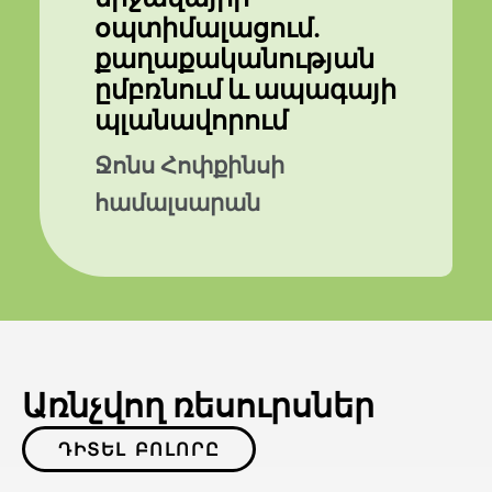
օպտիմալացում.
քաղաքականության
ըմբռնում և ապագայի
պլանավորում
Ջոնս Հոփքինսի
համալսարան
Առնչվող ռեսուրսներ
ԴԻՏԵԼ ԲՈԼՈՐԸ