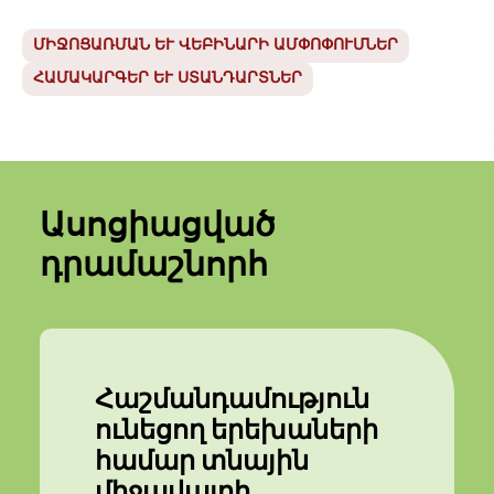
ՄԻՋՈՑԱՌՄԱՆ ԵՒ ՎԵԲԻՆԱՐԻ ԱՄՓՈՓՈՒՄՆԵՐ
ՀԱՄԱԿԱՐԳԵՐ ԵՒ ՍՏԱՆԴԱՐՏՆԵՐ
Ասոցիացված
դրամաշնորհ
Հաշմանդամություն
ունեցող երեխաների
համար տնային
միջավայրի