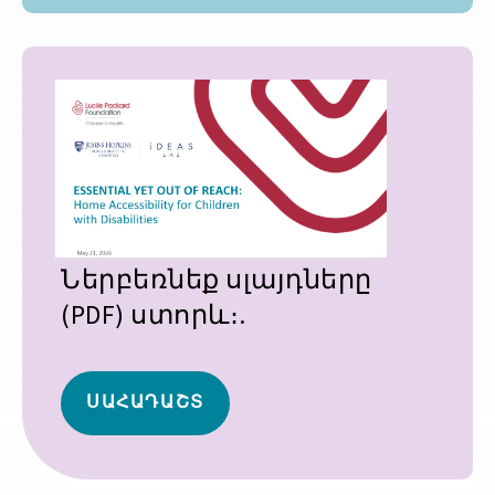
Ներբեռնեք սլայդները
(PDF) ստորև։.
ՍԱՀԱԴԱՇՏ