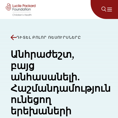
Անցնել բովանդակությանը
ԴԻՏԵԼ ԲՈԼՈՐ ՌԵՍՈՒՐՍՆԵՐԸ
Անհրաժեշտ,
բայց
անհասանելի.
Հաշմանդամություն
ունեցող
երեխաների