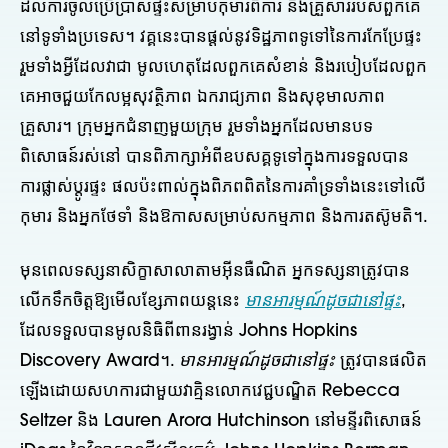
ដល់ការចូលប្រើប្រាស់ផ្ទះសម្រាប់កុមារពិការ និងគ្រួសាររបស់ពួកគេ
នៅទូទាំងប្រទេស។ វគ្គនេះបានផ្តល់នូវទិដ្ឋភាពទូទៅនៃការកែប្រែផ្ទះ
រួមទាំងអ្វីដែលវាជា មូលហេតុដែលពួកគេសំខាន់ និងរបៀបដែលពួក
គេអាចជួយកែលម្អសុវត្ថិភាព ឯករាជ្យភាព និងសុខុមាលភាព
គ្រួសារ។ ក្រុមអ្នកជំនាញមួយក្រុម រួមទាំងអ្នកដែលមានបទ
ពិសោធន៍រស់នៅ បានពិភាក្សាអំពីឧបសគ្គទូទៅក្នុងការទទួលបាន
ការផ្លាស់ប្តូរផ្ទះ ផលប៉ះពាល់ក្នុងពិភពពិតនៃការគាំទ្រទាំងនេះទៅលើ
កុមារ និងអ្នកថែទាំ និងឱកាសសម្រាប់សកម្មភាព និងការតស៊ូមតិ។.
មុនពេលទស្សនាសិក្ខាសាលាតាមអ៊ីនធឺណិត អ្នកទស្សនាត្រូវបាន
លើកទឹកចិត្តឱ្យមើលខ្សែភាពយន្តនេះ
មានអារម្មណ៍ដូចជានៅផ្ទះ
,
ដែលទទួលបានមូលនិធិពីពានរង្វាន់ Johns Hopkins
Discovery Award។.
មានអារម្មណ៍ដូចជានៅផ្ទះ
ត្រូវបានផលិត
ឡើងដោយសហការជាមួយវាគ្មិនលោកវេជ្ជបណ្ឌិត Rebecca
Seltzer និង Lauren Arora Hutchinson នៅមន្ទីរពិសោធន៍