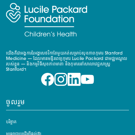
យើងគឺជាអង្គការរៃអង្គាសថវិកាតែមួយគត់សម្រាប់សុខភាពកុមារ Stanford
Medicine — ដែលមានមន្ទីរពេទ្យកុមារ Lucile Packard ជាមជ្ឈមណ្ឌល
របស់ខ្លួន — និងកម្មវិធីសុខភាពមាតា និងកុមារនៅសាលាវេជ្ជសាស្ត្រ
Stanford។
ចូលរួម
បរិច្ចាគ
មធ្យោបាយដើម្បីផ្តល់ឱ្យ