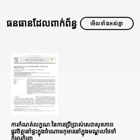
ធនធានដែលពាក់ព័ន្ធ
មើលទាំងអស់គ្នា
ការកំណត់លក្ខណៈនៃការប្រើប្រាស់សេវាសុខភាព
ផ្លូវចិត្តនៅផ្ទះក្នុងចំណោមកុមារនៅក្នុងមណ្ឌលថែទាំ
កុមារកំព្រា