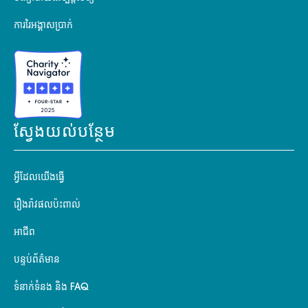
ការរៃអង្គាសប្រាក់
ស្វែងយល់បន្ថែម
អ្វីដែលយើងធ្វើ
រឿងរ៉ាវផលប៉ះពាល់
អាជីព
បន្ទប់ព័ត៌មាន
ទំនាក់ទំនង និង FAQ