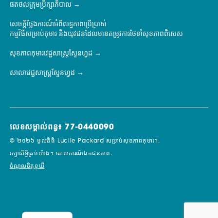
ផតថលក្រុមប្រឹក្សាភិបាល
សេចក្តីថ្លែងការណ៍អំពីលទ្ធភាពប្រើប្រាស់
កម្មវិធីសម្រាប់កុមារ និងយុវជនដែលមានតម្រូវការថែទាំសុខភាពពិសេស
សុខភាពកុមារវេជ្ជសាស្ត្រស្ទែនហ្វដ
សាលាវេជ្ជសាស្ត្រស្ទែនហ្វដ
លេខសម្គាល់ពន្ធ៖ 77-0440090
© ២០២៦ មូលនិធិ Lucile Packard សម្រាប់សុខភាពកុមារ។.
រក្សាសិទ្ធិគ្រប់យ៉ាង។
គោលការណ៍ឯកជនភាព.
ចំណូលចិត្តខូឃី