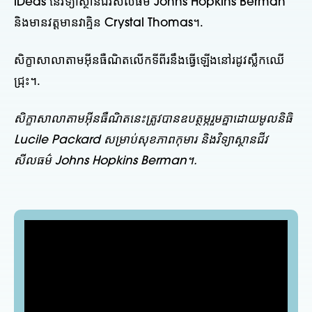
iDeas នៃវិទ្យាស្ថានជីវសីលធម៌ Johns Hopkins Berman
និងមានវត្តមានវាគ្មិន Crystal Thomas។.
សិក្ខាសាលាតាមអ៊ីនធឺណិតលើកទីពីរនឹងធ្វើឡើងនៅរដូវស្លឹកឈើ
ជ្រុះ។.
សិក្ខាសាលាតាមអ៊ីនធឺណិតនេះត្រូវបានឧបត្ថម្ភរួមគ្នាដោយមូលនិធិ
Lucile Packard សម្រាប់សុខភាពកុមារ និងវិទ្យាស្ថានជីវ
សីលធម៌ Johns Hopkins Berman។.