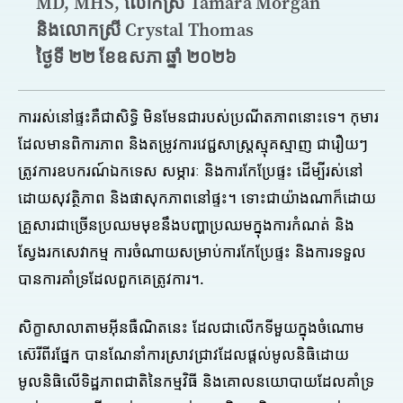
MD, MHS, លោកស្រី Tamara Morgan
និងលោកស្រី Crystal Thomas
ថ្ងៃទី ២២ ខែឧសភា ឆ្នាំ ២០២៦
ការរស់នៅផ្ទះគឺជាសិទ្ធិ មិនមែនជារបស់ប្រណីតភាពនោះទេ។ កុមារ
ដែលមានពិការភាព និងតម្រូវការវេជ្ជសាស្រ្តស្មុគស្មាញ ជារឿយៗ
ត្រូវការឧបករណ៍ឯកទេស សម្ភារៈ និងការកែប្រែផ្ទះ ដើម្បីរស់នៅ
ដោយសុវត្ថិភាព និងផាសុកភាពនៅផ្ទះ។ ទោះជាយ៉ាងណាក៏ដោយ
គ្រួសារជាច្រើនប្រឈមមុខនឹងបញ្ហាប្រឈមក្នុងការកំណត់ និង
ស្វែងរកសេវាកម្ម ការចំណាយសម្រាប់ការកែប្រែផ្ទះ និងការទទួល
បានការគាំទ្រដែលពួកគេត្រូវការ។.
សិក្ខាសាលាតាមអ៊ីនធឺណិតនេះ ដែលជាលើកទីមួយក្នុងចំណោម
ស៊េរីពីរផ្នែក បានណែនាំការស្រាវជ្រាវដែលផ្តល់មូលនិធិដោយ
មូលនិធិលើទិដ្ឋភាពជាតិនៃកម្មវិធី និងគោលនយោបាយដែលគាំទ្រ