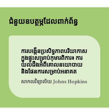
ជំនួយឧបត្ថម្ភដែលពាក់ព័ន្ធ
ការបង្កើនប្រសិទ្ធភាពបរិយាកាស
ក្នុងផ្ទះសម្រាប់កុមារពិការ៖ ការ
យល់ដឹងអំពីគោលនយោបាយ
និងផែនការសម្រាប់អនាគត
សាកលវិទ្យាល័យ Johns Hopkins