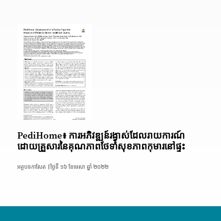
PediHome៖ ការអភិវឌ្ឍន៍រង្វាស់ដែលរាយការណ៍
ដោយគ្រួសារនៃគុណភាពថែទាំសុខភាពកុមារនៅផ្ទះ
អត្ថបទកាសែត |
ថ្ងៃទី ១៦ ខែមេសា ឆ្នាំ ២០២២