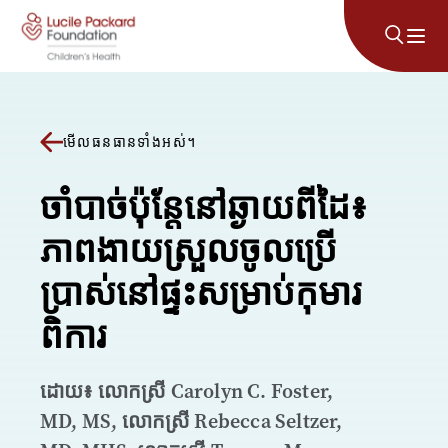
រំលងទៅមាតិកា
មើលធនធានទាំងអស់។
ចាំបាច់ប៉ុន្តែនៅឆ្ងាយពីដៃ៖
ភាពងាយស្រួលចូលប្រើ
ប្រាស់នៅផ្ទះសម្រាប់កុមារ
ពិការ
ដោយ៖ លោកស្រី Carolyn C. Foster,
MD, MS, លោកស្រី Rebecca Seltzer,