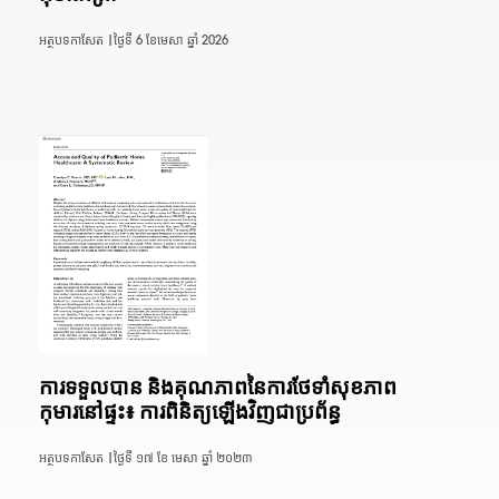
អត្ថបទកាសែត |
ថ្ងៃទី 6 ខែមេសា ឆ្នាំ 2026
ការទទួលបាន និងគុណភាពនៃការថែទាំសុខភាព
កុមារនៅផ្ទះ៖ ការពិនិត្យឡើងវិញជាប្រព័ន្ធ
អត្ថបទកាសែត |
ថ្ងៃទី ១៧ ខែ មេសា ឆ្នាំ ២០២៣