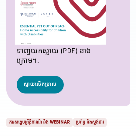
ទាញយកស្លាយ (PDF) ខាង
ក្រោម។.
ស្លាយ​លើ​កម្រាល
ការសង្ខេបព្រឹត្តិការណ៍ និង WEBINAR
ប្រព័ន្ធ និងស្តង់ដារ