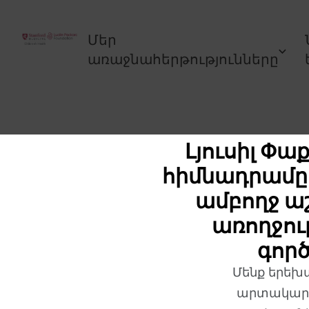
Անցնել բովանդակությանը
Մեր
առաջնահերթությունները
Լյուսիլ Փ
հիմնադրամը 
ամբողջ ա
առողջու
գործ
Մենք երեխ
արտակարգ