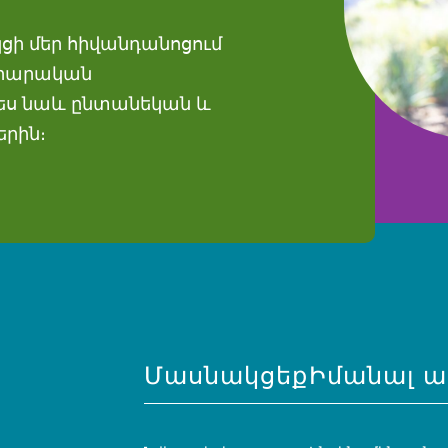
ցի մեր հիվանդանոցում
արարական
պես նաև ընտանեկան և
երին։
Մասնակցեք
Իմանալ ա