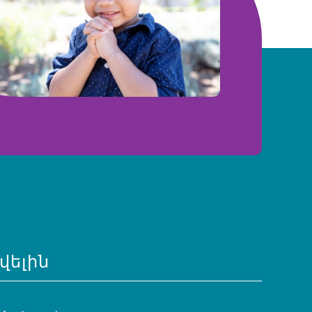
վելին