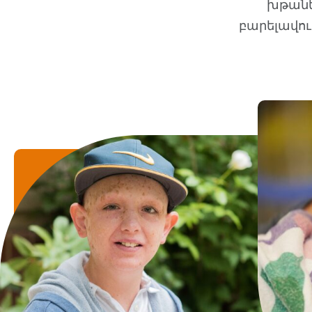
խթանե
բարելավու