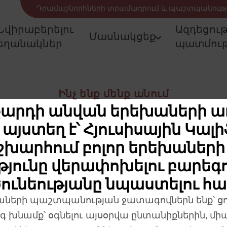
Դրամաշնորհների տրամադրում և պաշտպանությ
Նվիրաբերելու
Ազդեցու
Մասնակցեք
եղանակներ
պատմութ
Ինչ ենք մենք անում
աքարդի անվան երեխաների ա
այստեղ է՝ Հյուսիսային Կալի
շխարհում բոլոր երեխաների 
թյունը վերափոխելու բարե
ունեությանը նպաստելու հ
աների պաշտպանության ջատագովներն ենք՝ ցո
 խնամք՝ օգնելու այսօրվա ընտանիքներին, մ