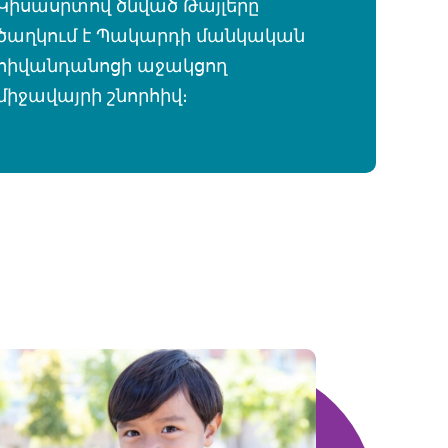
Կիսասրտով ծնված Թայլերը
ծաղկում է Պակարդի մանկական
հիվանդանոցի աջակցող
միջավայրի շնորհիվ։