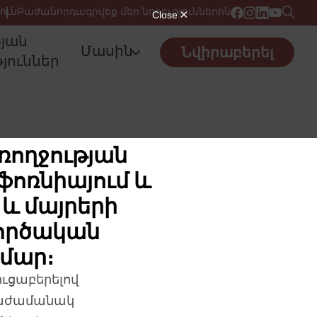
ուն
Բաժանորդագրվեք մեր նորություններին
թյան
Մասին
Նվիրաբերել
յուններ
ռողջության
ֆոռնիայում և
և մայրերի
գործական
ամար։
ւցաբերելով
իաժամանակ