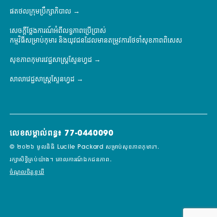
ផតថលក្រុមប្រឹក្សាភិបាល
សេចក្តីថ្លែងការណ៍អំពីលទ្ធភាពប្រើប្រាស់
កម្មវិធីសម្រាប់កុមារ និងយុវជនដែលមានតម្រូវការថែទាំសុខភាពពិសេស
សុខភាពកុមារវេជ្ជសាស្ត្រស្ទែនហ្វដ
សាលាវេជ្ជសាស្ត្រស្ទែនហ្វដ
លេខសម្គាល់ពន្ធ៖ 77-0440090
© ២០២៦ មូលនិធិ Lucile Packard សម្រាប់សុខភាពកុមារ។.
រក្សាសិទ្ធិគ្រប់យ៉ាង។
គោលការណ៍ឯកជនភាព.
ចំណូលចិត្តខូឃី