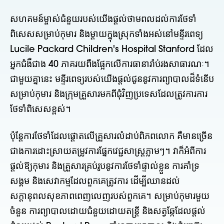
សហគមន៍ម្ចាស់ជំនួយរបស់យើងផ្តល់ថាមពលដល់ការថែទាំ
ពិសេសសម្រាប់កុមារ និងម្តាយក្នុងស្រុកទាំងអស់នៅមន្ទីរពេទ្យ
Lucile Packard Children's Hospital Stanford ដែល
អ្នកជំងឺជាង 40 ភាគរយពឹងផ្អែកលើការធានារ៉ាប់រងសាធារណៈ។
ជាមួយគ្នានេះ មន្ទីរពេទ្យរបស់យើងផ្តល់ជូននូវការព្យាបាលដ៏ទំនើប
សម្រាប់កុមារ និងក្រុមគ្រួសារមកពីជុំវិញប្រទេសដែលត្រូវការការ
ថែទាំពិសេសខ្ពស់។
ប៉ុន្តែការថែទាំដែលផ្តោតលើគ្រួសារលំដាប់ពិភពលោក គឺមានច្រើន
ជាងការដោះស្រាយតម្រូវការផ្នែកវេជ្ជសាស្ត្រភ្លាមៗ។ វាក៏អំពីការ
ផ្តល់ឱ្យកុមារ និងគ្រួសារគ្រប់រូបនូវការថែទាំផ្ទាល់ខ្លួន ការគាំទ្រ
សង្គម និងសេវាកម្មដែលពួកគេត្រូវការ ដើម្បីឈានដល់
សក្តានុពលសុខភាពពេញលេញរបស់ពួកគេ។ សម្រាប់កុមារមួយ
ចំនួន ការព្យាបាលដោយជំនួយដោយតន្ត្រី និងសត្វឆ្កែដែលផ្តល់