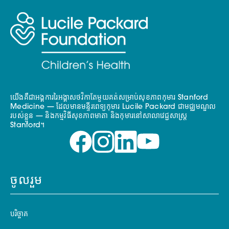
យើងគឺជាអង្គការរៃអង្គាសថវិកាតែមួយគត់សម្រាប់សុខភាពកុមារ Stanford
Medicine — ដែលមានមន្ទីរពេទ្យកុមារ Lucile Packard ជាមជ្ឈមណ្ឌល
របស់ខ្លួន — និងកម្មវិធីសុខភាពមាតា និងកុមារនៅសាលាវេជ្ជសាស្ត្រ
Stanford។
ចូលរួម
បរិច្ចាគ