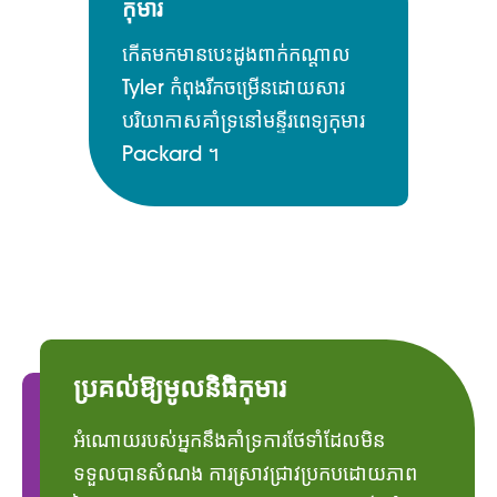
កុមារ
កើតមកមានបេះដូងពាក់កណ្តាល
Tyler កំពុងរីកចម្រើនដោយសារ
បរិយាកាសគាំទ្រនៅមន្ទីរពេទ្យកុមារ
Packard ។
ប្រគល់ឱ្យមូលនិធិកុមារ
អំណោយរបស់អ្នកនឹងគាំទ្រការថែទាំដែលមិន
ទទួលបានសំណង ការស្រាវជ្រាវប្រកបដោយភាព