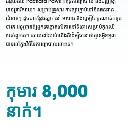
ជំនួយដល់ Packard Paws គាំទ្រការព្យាបាល និងជំរុញឱ្យ
មានគ្រារីករាយ។ សម្រាប់គ្រួសារ ការផ្សារភ្ជាប់ទៅនឹងធនធាន
សំខាន់ៗ ដូចជាកន្លែងស្នាក់នៅ អាហារ និងសូម្បីតែក្រណាត់កន្ទប
ទារក អនុញ្ញាតឱ្យពួកគេផ្តោតលើការនៅទីនោះសម្រាប់កូនឈឺ
របស់ពួកគេ។
គោលដៅរបស់យើងគឺដើម្បីធានាថាគ្មានអ្វីទទួល
បាននៅក្នុងវិធីនៃការព្យាបាលនោះទេ។
កុមារ 8,000
នាក់។