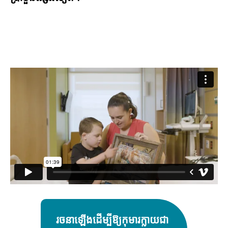
រចនាឡើងដើម្បីឱ្យកុមារក្លាយជា