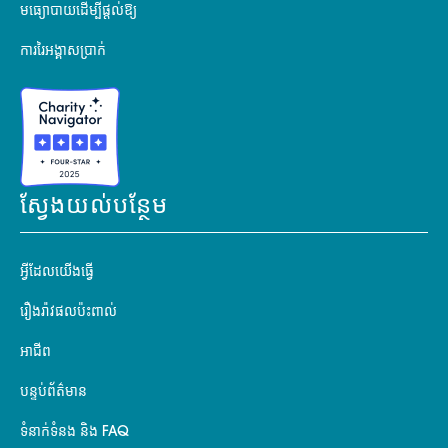
មធ្យោបាយដើម្បីផ្តល់ឱ្យ
ការរៃអង្គាសប្រាក់
ស្វែងយល់បន្ថែម
អ្វីដែលយើងធ្វើ
រឿងរ៉ាវផលប៉ះពាល់
អាជីព
បន្ទប់ព័ត៌មាន
ទំនាក់ទំនង និង FAQ