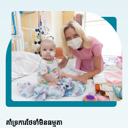
គាំទ្រការថែទាំមិនធម្មតា