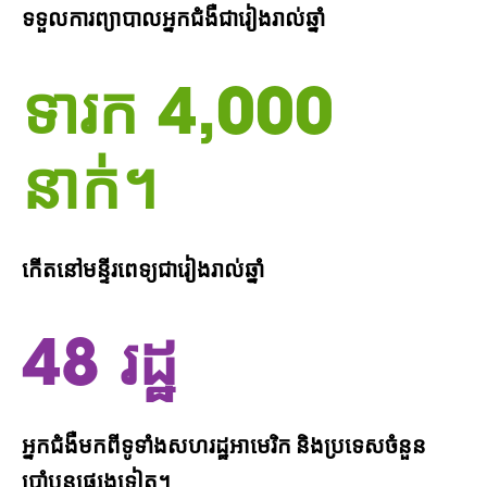
ទទួលការព្យាបាលអ្នកជំងឺជារៀងរាល់ឆ្នាំ
ទារក 4,000
នាក់។
កើតនៅមន្ទីរពេទ្យជារៀងរាល់ឆ្នាំ
48 រដ្ឋ
អ្នកជំងឺមកពីទូទាំងសហរដ្ឋអាមេរិក និងប្រទេសចំនួន
ប្រាំបួនផ្សេងទៀត។