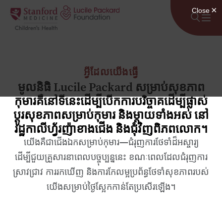
រំលងទៅមាតិកា
អ្វីដែលយើងធ្វើ
មូលនិធិ Lucile Packard សម្រាប់សុខភាព
កុមារគឺនៅទីនេះដើម្បីបើកការបរិច្ចាគដើម្បីផ្លាស់
ប្តូរសុខភាពសម្រាប់កុមារ និងម្តាយទាំងអស់ នៅ
រដ្ឋកាលីហ្វ័រញ៉ាខាងជើង និងជុំវិញពិភពលោក។
យើងគឺជាជើងឯកសម្រាប់កុមារ—ជំរុញការថែទាំដ៏អស្ចារ្យ
ដើម្បីជួយគ្រួសារនាពេលបច្ចុប្បន្ននេះ ខណៈពេលដែលជំរុញការ
ស្រាវជ្រាវ ការរកឃើញ និងការកែលម្អប្រព័ន្ធថែទាំសុខភាពរបស់
យើងសម្រាប់ថ្ងៃស្អែកកាន់តែប្រសើរឡើង។