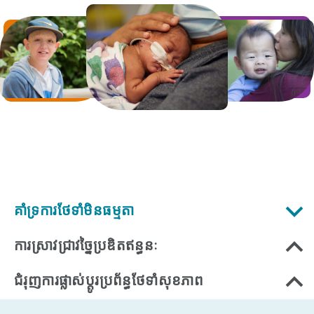
គាំទ្រការថែទាំមិនធម្មតា
ការស្រាវជ្រាវច្នៃប្រឌិតឥន្ធនៈ
ជំរុញការផ្លាស់ប្តូរប្រព័ន្ធថែទាំសុខភាព