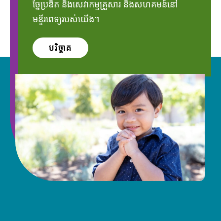
ច្នៃប្រឌិត និងសេវាកម្មគ្រួសារ និងសហគមន៍នៅ
មន្ទីរពេទ្យរបស់យើង។
បរិច្ចាគ