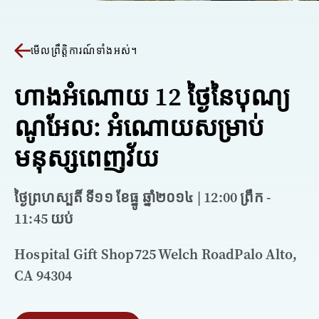
មើលព្រឹត្តិការណ៍ទាំងអស់។
ហាងអំណោយ 12 ថ្ងៃនៃបុណ្យ
ណូអែល: អំណោយសម្រាប់
មនុស្សពេញវ័យ
ថ្ងៃព្រហស្បតិ៍ ទី១១ ខែធ្នូ ឆ្នាំ​២០១៤ | 12:00 ព្រឹក -
11:45 យប់
Hospital Gift Shop725 Welch RoadPalo Alto,
CA 94304