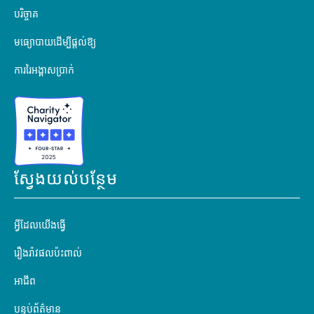
បរិច្ចាគ
មធ្យោបាយដើម្បីផ្តល់ឱ្យ
ការរៃអង្គាសប្រាក់
ស្វែងយល់បន្ថែម
អ្វីដែលយើងធ្វើ
រឿងរ៉ាវផលប៉ះពាល់
អាជីព
បន្ទប់ព័ត៌មាន