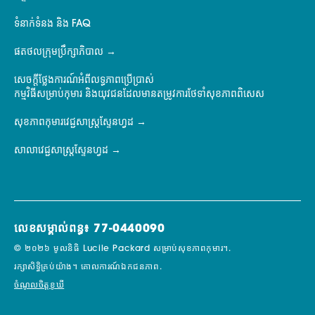
ទំនាក់ទំនង និង FAQ
ផតថលក្រុមប្រឹក្សាភិបាល
សេចក្តីថ្លែងការណ៍អំពីលទ្ធភាពប្រើប្រាស់
កម្មវិធីសម្រាប់កុមារ និងយុវជនដែលមានតម្រូវការថែទាំសុខភាពពិសេស
សុខភាពកុមារវេជ្ជសាស្ត្រស្ទែនហ្វដ
សាលាវេជ្ជសាស្ត្រស្ទែនហ្វដ
លេខសម្គាល់ពន្ធ៖ 77-0440090
© ២០២៦ មូលនិធិ Lucile Packard សម្រាប់សុខភាពកុមារ។.
រក្សាសិទ្ធិគ្រប់យ៉ាង។
គោលការណ៍ឯកជនភាព.
ចំណូលចិត្តខូឃី