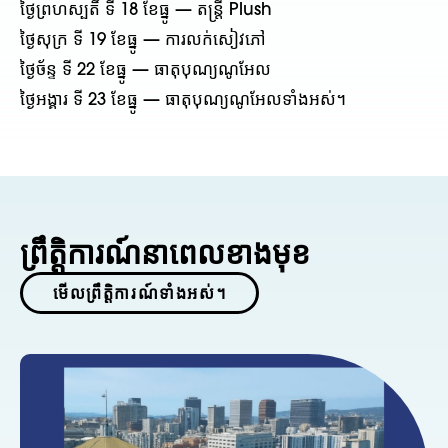
ថ្ងៃព្រហស្បតិ៍ ទី 18 ខែធ្នូ — តន្ត្រី Plush
ថ្ងៃសុក្រ ទី 19 ខែធ្នូ — ការលក់សៀវភៅ
ថ្ងៃច័ន្ទ ទី 22 ខែធ្នូ — ធាតុបុណ្យណូអែល
ថ្ងៃអង្គារ ទី 23 ខែធ្នូ — ធាតុបុណ្យណូអែលទាំងអស់។
ព្រឹត្តិការណ៍នាពេលខាងមុខ
មើលព្រឹត្តិការណ៍ទាំងអស់។