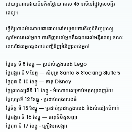
រថយន្តបានដោយមិនគិតថ្លៃរយៈពេល 45 នាទីនៅផ្លូវចូលមន្ទីរ
ពេទ្យ។
ធ្វើឱ្យហាងអំណោយជាគោលដៅសម្រាប់ការទិញទំនិញបុណ្យ
ណូអែលរបស់អ្នក។ ការទិញរបស់អ្នកនឹងជួយដល់មន្ទីរពេទ្យ ខណៈ
ពេលដែលអ្នកឆ្លងកាត់បញ្ជីទិញទំនិញរបស់អ្នក!
ថ្ងៃចន្ទ ទី 8 ខែធ្នូ — ប្រដាប់ក្មេងលេង Lego
ថ្ងៃអង្គារ ទី 9 ខែធ្នូ — សំបុត្រ Santa & Stocking Stuffers
ថ្ងៃពុធ ទី 10 ខែធ្នូ — ធាតុ Disney
ថ្ងៃព្រហស្បតិ៍ទី 11 ខែធ្នូ - អំណោយសម្រាប់មនុស្សពេញវ័យ
ថ្ងៃសុក្រទី 12 ខែធ្នូ - ប្រដាប់ក្មេងលេងធំ
ថ្ងៃច័ន្ទ ទី 15 ខែធ្នូ — ប្រដាប់ប្រដាក្មេងលេង និងសំលៀកបំពាក់
ថ្ងៃអង្គារ ទី 16 ខែធ្នូ — ធាតុនិមិត្តសញ្ញា
ថ្ងៃពុធ ទី 17 ខែធ្នូ - គ្រឿងអលង្ការ