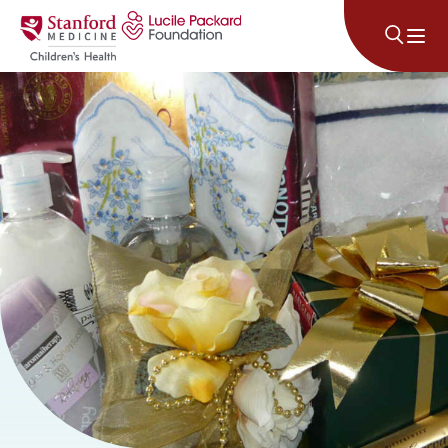
រំលងទៅមាតិកា