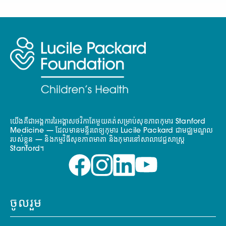
យើងគឺជាអង្គការរៃអង្គាសថវិកាតែមួយគត់សម្រាប់សុខភាពកុមារ Stanford
Medicine — ដែលមានមន្ទីរពេទ្យកុមារ Lucile Packard ជាមជ្ឈមណ្ឌល
របស់ខ្លួន — និងកម្មវិធីសុខភាពមាតា និងកុមារនៅសាលាវេជ្ជសាស្ត្រ
Stanford។
ចូលរួម