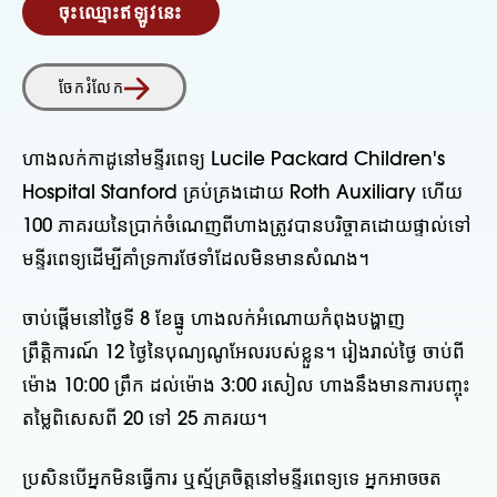
ចុះឈ្មោះឥឡូវនេះ
ចែករំលែក
ហាងលក់កាដូនៅមន្ទីរពេទ្យ Lucile Packard Children's
Hospital Stanford គ្រប់គ្រងដោយ Roth Auxiliary ហើយ
100 ភាគរយនៃប្រាក់ចំណេញពីហាងត្រូវបានបរិច្ចាគដោយផ្ទាល់ទៅ
មន្ទីរពេទ្យដើម្បីគាំទ្រការថែទាំដែលមិនមានសំណង។
ចាប់ផ្តើមនៅថ្ងៃទី 8 ខែធ្នូ ហាងលក់អំណោយកំពុងបង្ហាញ
ព្រឹត្តិការណ៍ 12 ថ្ងៃនៃបុណ្យណូអែលរបស់ខ្លួន។ រៀងរាល់ថ្ងៃ ចាប់ពី
ម៉ោង 10:00 ព្រឹក ដល់ម៉ោង 3:00 រសៀល ហាងនឹងមានការបញ្ចុះ
តម្លៃពិសេសពី 20 ទៅ 25 ភាគរយ។
ប្រសិនបើអ្នកមិនធ្វើការ ឬស្ម័គ្រចិត្ដនៅមន្ទីរពេទ្យទេ អ្នកអាចចត