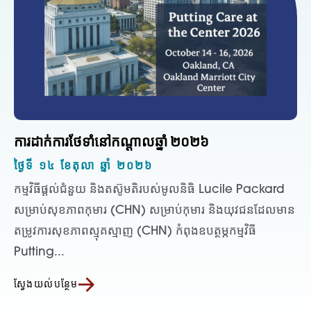
ការដាក់ការថែទាំនៅកណ្តាលឆ្នាំ ២០២៦
ថ្ងៃទី ១៤ ខែតុលា ឆ្នាំ ២០២៦
កម្មវិធីផ្តល់ជំនួយ និងតស៊ូមតិរបស់មូលនិធិ Lucile Packard
សម្រាប់សុខភាពកុមារ (CHN) សម្រាប់កុមារ និងយុវជនដែលមាន
តម្រូវការសុខភាពស្មុគស្មាញ (CHN) កំពុងឧបត្ថម្ភកម្មវិធី
Putting...
ស្វែងយល់បន្ថែម