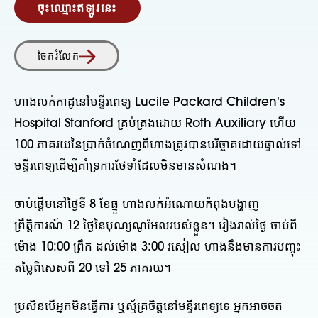
ចុះឈ្មោះឥឡូវនេះ
ចែករំលែក
ហាងលក់កាដូនៅមន្ទីរពេទ្យ Lucile Packard Children's
Hospital Stanford គ្រប់គ្រងដោយ Roth Auxiliary ហើយ
100 ភាគរយនៃប្រាក់ចំណេញពីហាងត្រូវបានបរិច្ចាគដោយផ្ទាល់ទៅ
មន្ទីរពេទ្យដើម្បីគាំទ្រការថែទាំដែលមិនមានសំណង។
ចាប់ផ្តើមនៅថ្ងៃទី 8 ខែធ្នូ ហាងលក់អំណោយកំពុងបង្ហាញ
ព្រឹត្តិការណ៍ 12 ថ្ងៃនៃបុណ្យណូអែលរបស់ខ្លួន។ រៀងរាល់ថ្ងៃ ចាប់ពី
ម៉ោង 10:00 ព្រឹក ដល់ម៉ោង 3:00 រសៀល ហាងនឹងមានការបញ្ចុះ
តម្លៃពិសេសពី 20 ទៅ 25 ភាគរយ។
ប្រសិនបើអ្នកមិនធ្វើការ ឬស្ម័គ្រចិត្ដនៅមន្ទីរពេទ្យទេ អ្នកអាចចត