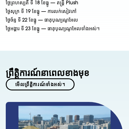
ថ្ងៃព្រហស្បតិ៍ ទី 18 ខែធ្នូ — តន្ត្រី Plush
ថ្ងៃសុក្រ ទី 19 ខែធ្នូ — ការលក់សៀវភៅ
ថ្ងៃច័ន្ទ ទី 22 ខែធ្នូ — ធាតុបុណ្យណូអែល
ថ្ងៃអង្គារ ទី 23 ខែធ្នូ — ធាតុបុណ្យណូអែលទាំងអស់។
ព្រឹត្តិការណ៍នាពេលខាងមុខ
មើលព្រឹត្តិការណ៍ទាំងអស់។