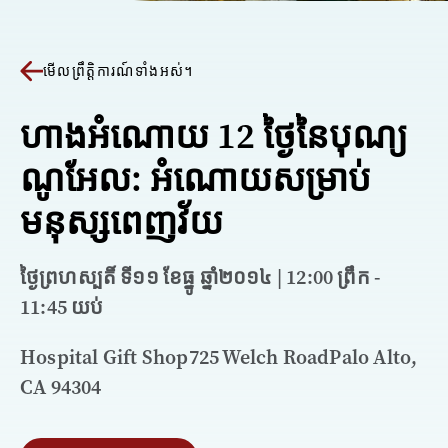
មើលព្រឹត្តិការណ៍ទាំងអស់។
ហាងអំណោយ 12 ថ្ងៃនៃបុណ្យ
ណូអែល: អំណោយសម្រាប់
មនុស្សពេញវ័យ
ថ្ងៃព្រហស្បតិ៍ ទី១១ ខែធ្នូ ឆ្នាំ​២០១៤ | 12:00 ព្រឹក -
11:45 យប់
Hospital Gift Shop725 Welch RoadPalo Alto,
CA 94304