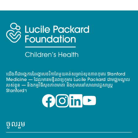
យើងគឺជាអង្គការរៃអង្គាសថវិកាតែមួយគត់សម្រាប់សុខភាពកុមារ Stanford
Medicine — ដែលមានមន្ទីរពេទ្យកុមារ Lucile Packard ជាមជ្ឈមណ្ឌល
របស់ខ្លួន — និងកម្មវិធីសុខភាពមាតា និងកុមារនៅសាលាវេជ្ជសាស្ត្រ
Stanford។
ចូលរួម