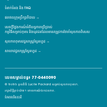
ទំនាក់ទំនង និង FAQ
ផតថលក្រុមប្រឹក្សាភិបាល
សេចក្តីថ្លែងការណ៍អំពីលទ្ធភាពប្រើប្រាស់
កម្មវិធីសម្រាប់កុមារ និងយុវជនដែលមានតម្រូវការថែទាំសុខភាពពិសេស
សុខភាពកុមារវេជ្ជសាស្ត្រស្ទែនហ្វដ
សាលាវេជ្ជសាស្ត្រស្ទែនហ្វដ
លេខសម្គាល់ពន្ធ៖ 77-0440090
© ២០២៦ មូលនិធិ Lucile Packard សម្រាប់សុខភាពកុមារ។.
រក្សាសិទ្ធិគ្រប់យ៉ាង។
គោលការណ៍ឯកជនភាព.
ចំណូលចិត្តខូឃី