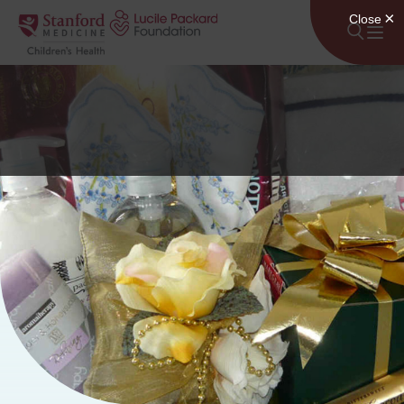
រំលងទៅមាតិកា