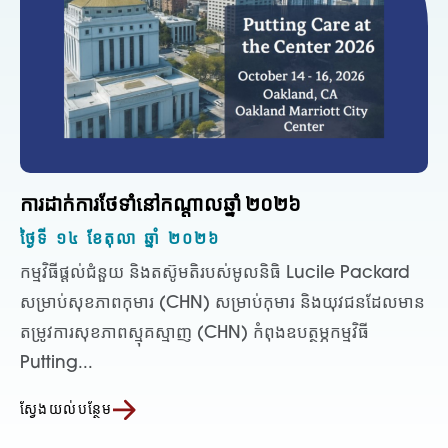
ការដាក់ការថែទាំនៅកណ្តាលឆ្នាំ ២០២៦
ថ្ងៃទី ១៤ ខែតុលា ឆ្នាំ ២០២៦
កម្មវិធីផ្តល់ជំនួយ និងតស៊ូមតិរបស់មូលនិធិ Lucile Packard
សម្រាប់សុខភាពកុមារ (CHN) សម្រាប់កុមារ និងយុវជនដែលមាន
តម្រូវការសុខភាពស្មុគស្មាញ (CHN) កំពុងឧបត្ថម្ភកម្មវិធី
Putting...
ស្វែងយល់បន្ថែម