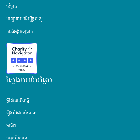
បរិច្ចាគ
មធ្យោបាយដើម្បីផ្តល់ឱ្យ
ការរៃអង្គាសប្រាក់
ស្វែងយល់បន្ថែម
អ្វីដែលយើងធ្វើ
រឿងរ៉ាវផលប៉ះពាល់
អាជីព
បន្ទប់ព័ត៌មាន