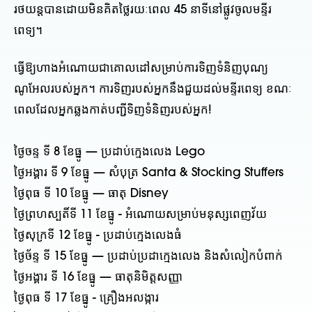
រថយន្តបានដោយមិនគិតថ្លៃរយៈពេល 45 នាទីនៅផ្លូវចូលមន្ទីរ
ពេទ្យ។
ធ្វើឱ្យហាងអំណោយជាគោលដៅសម្រាប់ការទិញទំនិញបុណ្យ
ណូអែលរបស់អ្នក។ ការទិញរបស់អ្នកនឹងជួយដល់មន្ទីរពេទ្យ ខណៈ
ពេលដែលអ្នកឆ្លងកាត់បញ្ជីទិញទំនិញរបស់អ្នក!
ថ្ងៃចន្ទ ទី 8 ខែធ្នូ — ប្រដាប់ក្មេងលេង Lego
ថ្ងៃអង្គារ ទី 9 ខែធ្នូ — សំបុត្រ Santa & Stocking Stuffers
ថ្ងៃពុធ ទី 10 ខែធ្នូ — ធាតុ Disney
ថ្ងៃព្រហស្បតិ៍ទី 11 ខែធ្នូ - អំណោយសម្រាប់មនុស្សពេញវ័យ
ថ្ងៃសុក្រទី 12 ខែធ្នូ - ប្រដាប់ក្មេងលេងធំ
ថ្ងៃច័ន្ទ ទី 15 ខែធ្នូ — ប្រដាប់ប្រដាក្មេងលេង និងសំលៀកបំពាក់
ថ្ងៃអង្គារ ទី 16 ខែធ្នូ — ធាតុនិមិត្តសញ្ញា
ថ្ងៃពុធ ទី 17 ខែធ្នូ - គ្រឿងអលង្ការ