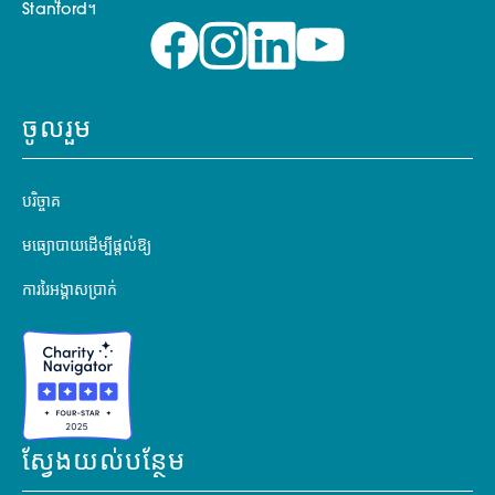
Stanford។
ចូលរួម
បរិច្ចាគ
មធ្យោបាយដើម្បីផ្តល់ឱ្យ
ការរៃអង្គាសប្រាក់
ស្វែងយល់បន្ថែម