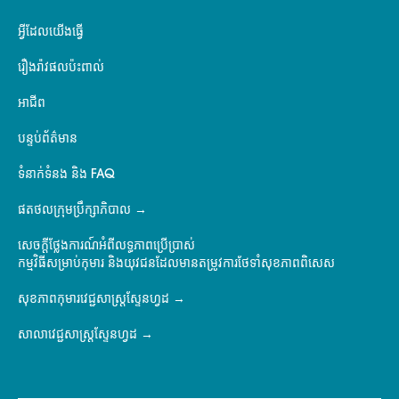
អ្វីដែលយើងធ្វើ
រឿងរ៉ាវផលប៉ះពាល់
អាជីព
បន្ទប់ព័ត៌មាន
ទំនាក់ទំនង និង FAQ
ផតថលក្រុមប្រឹក្សាភិបាល
សេចក្តីថ្លែងការណ៍អំពីលទ្ធភាពប្រើប្រាស់
កម្មវិធីសម្រាប់កុមារ និងយុវជនដែលមានតម្រូវការថែទាំសុខភាពពិសេស
សុខភាពកុមារវេជ្ជសាស្ត្រស្ទែនហ្វដ
សាលាវេជ្ជសាស្ត្រស្ទែនហ្វដ