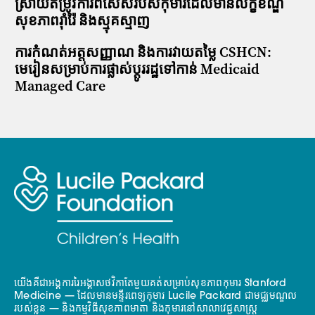
ស្រាយតម្រូវការពិសេសរបស់កុមារដែលមានលក្ខខណ្ឌ
សុខភាពរ៉ាំរ៉ៃ និងស្មុគស្មាញ
ការកំណត់អត្តសញ្ញាណ និងការវាយតម្លៃ CSHCN:
មេរៀនសម្រាប់ការផ្លាស់ប្តូររដ្ឋទៅកាន់ Medicaid
Managed Care
យើងគឺជាអង្គការរៃអង្គាសថវិកាតែមួយគត់សម្រាប់សុខភាពកុមារ Stanford
Medicine — ដែលមានមន្ទីរពេទ្យកុមារ Lucile Packard ជាមជ្ឈមណ្ឌល
របស់ខ្លួន — និងកម្មវិធីសុខភាពមាតា និងកុមារនៅសាលាវេជ្ជសាស្ត្រ