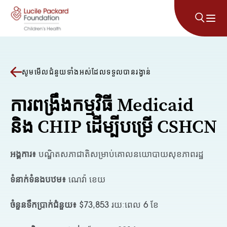
រំលងទៅមាតិកា
សូមមើលជំនួយទាំងអស់ដែលទទួលបានរង្វាន់
ការពង្រឹងកម្មវិធី Medicaid
និង CHIP ដើម្បីបម្រើ CSHCN
អង្គការ៖
បណ្ឌិតសភាជាតិសម្រាប់គោលនយោបាយសុខភាពរដ្ឋ
ទំនាក់ទំនងបឋម៖
ណេវ៉ា ខេយ
ចំនួនទឹកប្រាក់ជំនួយ៖
$73,853 រយៈពេល 6 ខែ