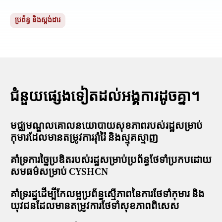
ប្រព័ន្ធ និងស្តង់ដារ
ជំនួយផ្សេងទៀតដល់អង្គការដូចគ្នា។
មជ្ឈមណ្ឌលគោលនយោបាយសុខភាពរបស់រដ្ឋសម្រាប់
កុមារដែលមានតម្រូវការរ៉ាំរ៉ៃ និងស្មុគស្មាញ
គាំទ្រការច្នៃប្រឌិតរបស់រដ្ឋសម្រាប់ប្រព័ន្ធថែទាំប្រកបដោយ
សមធម៌សម្រាប់ CYSHCN
គាំទ្ររដ្ឋដើម្បីកែលម្អប្រព័ន្ធស្មើភាពនៃការថែទាំកុមារ និង
យុវជនដែលមានតម្រូវការថែទាំសុខភាពពិសេស