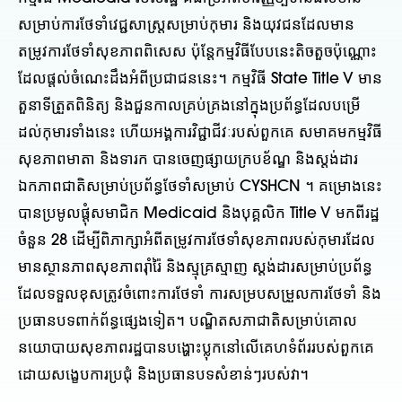
សម្រាប់ការថែទាំវេជ្ជសាស្រ្តសម្រាប់កុមារ និងយុវជនដែលមាន
តម្រូវការថែទាំសុខភាពពិសេស ប៉ុន្តែកម្មវិធីបែបនេះតិចតួចប៉ុណ្ណោះ
ដែលផ្តល់ចំណេះដឹងអំពីប្រជាជននេះ។ កម្មវិធី State Title V មាន
តួនាទីត្រួតពិនិត្យ និងជួនកាលគ្រប់គ្រងនៅក្នុងប្រព័ន្ធដែលបម្រើ
ដល់កុមារទាំងនេះ ហើយអង្គការវិជ្ជាជីវៈរបស់ពួកគេ សមាគមកម្មវិធី
សុខភាពមាតា និងទារក បានចេញផ្សាយក្របខ័ណ្ឌ និងស្តង់ដារ
ឯកភាពជាតិសម្រាប់ប្រព័ន្ធថែទាំសម្រាប់ CYSHCN ។ គម្រោងនេះ
បានប្រមូលផ្តុំសមាជិក Medicaid និងបុគ្គលិក Title V មកពីរដ្ឋ
ចំនួន 28 ដើម្បីពិភាក្សាអំពីតម្រូវការថែទាំសុខភាពរបស់កុមារដែល
មានស្ថានភាពសុខភាពរ៉ាំរ៉ៃ និងស្មុគ្រស្មាញ ស្តង់ដារសម្រាប់ប្រព័ន្ធ
ដែលទទួលខុសត្រូវចំពោះការថែទាំ ការសម្របសម្រួលការថែទាំ និង
ប្រធានបទពាក់ព័ន្ធផ្សេងទៀត។ បណ្ឌិតសភាជាតិសម្រាប់គោល
នយោបាយសុខភាពរដ្ឋបានបង្ហោះប្លុកនៅលើគេហទំព័ររបស់ពួកគេ
ដោយសង្ខេបការប្រជុំ និងប្រធានបទសំខាន់ៗរបស់វា។