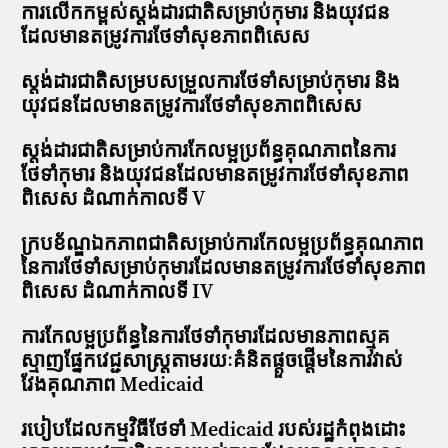
ការលើកកម្ពស់ស្តង់ដារជាតិសម្រាប់កុមារ និងយុវជន
ដែលមានតម្រូវការថែទាំសុខភាពពិសេស
ស្តង់ដារជាតិសម្របសម្រួលការថែទាំសម្រាប់កុមារ និង
យុវជនដែលមានតម្រូវការថែទាំសុខភាពពិសេស
ស្តង់ដារជាតិសម្រាប់ការកែលម្អប្រព័ន្ធគុណភាពនៃការ
ថែទាំកុមារ និងយុវជនដែលមានតម្រូវការថែទាំសុខភាព
ពិសេស ដំណាក់កាលទី V
ក្របខ័ណ្ឌឯកភាពជាតិសម្រាប់ការកែលម្អប្រព័ន្ធគុណភាព
នៃការថែទាំសម្រាប់កុមារដែលមានតម្រូវការថែទាំសុខភាព
ពិសេស ដំណាក់កាលទី IV
ការកែលម្អប្រព័ន្ធនៃការថែទាំកុមារដែលមានភាពស្មុគ
ស្មាញផ្នែកវេជ្ជសាស្រ្តតាមរយៈគំនិតផ្តួចផ្តើមនៃការវាស់
វែងគុណភាព Medicaid
របៀបដែលកម្មវិធីថែទាំ Medicaid របស់រដ្ឋកំពុងដោះ