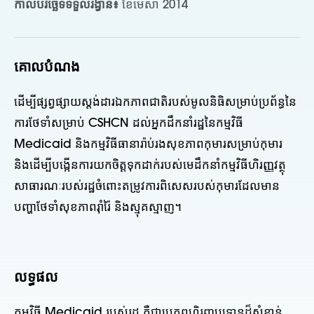
កាលបរិច្ឆេទទទួលរង្វាន់៖
ខែមេសា 2014
គោលបំណង
ដើម្បីផ្សព្វផ្សាយស្តង់ដារឯកភាពជាតិរបស់មូលនិធិសម្រាប់ប្រព័ន្ធនៃ
ការថែទាំសម្រាប់ CSHCN ដល់អ្នកដឹកនាំរដ្ឋនៃកម្មវិធី
Medicaid និងកម្មវិធីធានារ៉ាប់រងសុខភាពកុមារសម្រាប់កុមារ
និងដើម្បីបង្កើនការយកចិត្តទុកដាក់របស់មេដឹកនាំកម្មវិធីហិរញ្ញវត្ថុ
សាធារណៈរបស់រដ្ឋចំពោះតម្រូវការពិសេសរបស់កុមារដែលមាន
បញ្ហាថែទាំសុខភាពរ៉ាំរ៉ៃ និងស្មុគស្មាញ។
លទ្ធផល
កម្មវិធី Medicaid របស់រដ្ឋ គឺជាប្រភពហិរញ្ញប្បទានដ៏សំខាន់