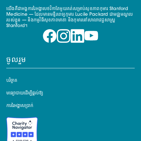
យើងគឺជាអង្គការរៃអង្គាសថវិកាតែមួយគត់សម្រាប់សុខភាពកុមារ Stanford
Medicine — ដែលមានមន្ទីរពេទ្យកុមារ Lucile Packard ជាមជ្ឈមណ្ឌល
របស់ខ្លួន — និងកម្មវិធីសុខភាពមាតា និងកុមារនៅសាលាវេជ្ជសាស្ត្រ
Stanford។
ចូលរួម
បរិច្ចាគ
មធ្យោបាយដើម្បីផ្តល់ឱ្យ
ការរៃអង្គាសប្រាក់