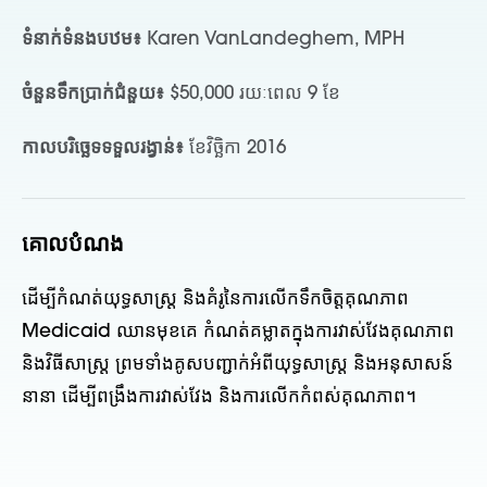
ទំនាក់ទំនងបឋម៖
Karen VanLandeghem, MPH
ចំនួនទឹកប្រាក់ជំនួយ៖
$50,000 រយៈពេល 9 ខែ
កាលបរិច្ឆេទទទួលរង្វាន់៖
ខែវិច្ឆិកា 2016
គោលបំណង
ដើម្បីកំណត់យុទ្ធសាស្ត្រ និងគំរូនៃការលើកទឹកចិត្តគុណភាព
Medicaid ឈានមុខគេ កំណត់គម្លាតក្នុងការវាស់វែងគុណភាព
និងវិធីសាស្រ្ត ព្រមទាំងគូសបញ្ជាក់អំពីយុទ្ធសាស្ត្រ និងអនុសាសន៍
នានា ដើម្បីពង្រឹងការវាស់វែង និងការលើកកំពស់គុណភាព។