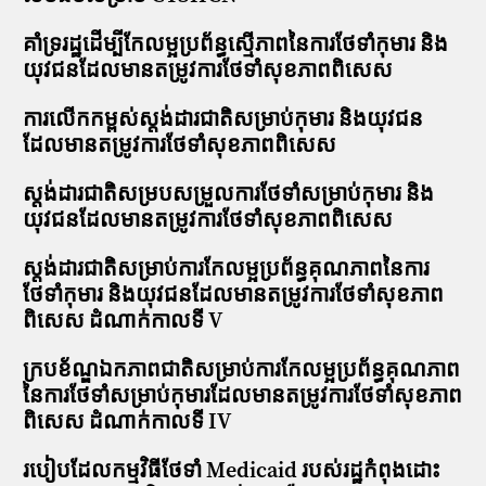
គាំទ្ររដ្ឋដើម្បីកែលម្អប្រព័ន្ធស្មើភាពនៃការថែទាំកុមារ និង
យុវជនដែលមានតម្រូវការថែទាំសុខភាពពិសេស
ការលើកកម្ពស់ស្តង់ដារជាតិសម្រាប់កុមារ និងយុវជន
ដែលមានតម្រូវការថែទាំសុខភាពពិសេស
ស្តង់ដារជាតិសម្របសម្រួលការថែទាំសម្រាប់កុមារ និង
យុវជនដែលមានតម្រូវការថែទាំសុខភាពពិសេស
ស្តង់ដារជាតិសម្រាប់ការកែលម្អប្រព័ន្ធគុណភាពនៃការ
ថែទាំកុមារ និងយុវជនដែលមានតម្រូវការថែទាំសុខភាព
ពិសេស ដំណាក់កាលទី V
ក្របខ័ណ្ឌឯកភាពជាតិសម្រាប់ការកែលម្អប្រព័ន្ធគុណភាព
នៃការថែទាំសម្រាប់កុមារដែលមានតម្រូវការថែទាំសុខភាព
ពិសេស ដំណាក់កាលទី IV
របៀបដែលកម្មវិធីថែទាំ Medicaid របស់រដ្ឋកំពុងដោះ