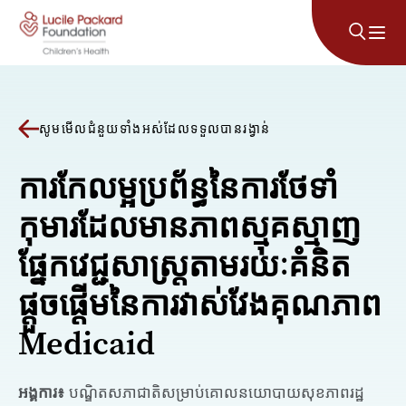
រំលងទៅមាតិកា
សូមមើលជំនួយទាំងអស់ដែលទទួលបានរង្វាន់
ការកែលម្អប្រព័ន្ធនៃការថែទាំ
កុមារដែលមានភាពស្មុគស្មាញ
ផ្នែកវេជ្ជសាស្រ្តតាមរយៈគំនិត
ផ្តួចផ្តើមនៃការវាស់វែងគុណភាព
Medicaid
អង្គការ៖
បណ្ឌិតសភាជាតិសម្រាប់គោលនយោបាយសុខភាពរដ្ឋ