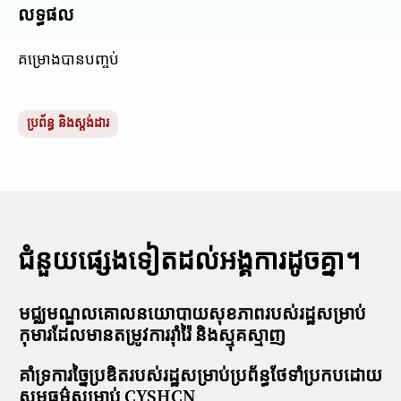
លទ្ធផល
គម្រោងបានបញ្ចប់
ប្រព័ន្ធ និងស្តង់ដារ
ជំនួយផ្សេងទៀតដល់អង្គការដូចគ្នា។
មជ្ឈមណ្ឌលគោលនយោបាយសុខភាពរបស់រដ្ឋសម្រាប់
កុមារដែលមានតម្រូវការរ៉ាំរ៉ៃ និងស្មុគស្មាញ
គាំទ្រការច្នៃប្រឌិតរបស់រដ្ឋសម្រាប់ប្រព័ន្ធថែទាំប្រកបដោយ
សមធម៌សម្រាប់ CYSHCN