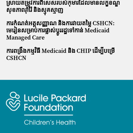
ស្រាយតម្រូវការពិសេសរបស់កុមារដែលមានលក្ខខណ្ឌ
សុខភាពរ៉ាំរ៉ៃ និងស្មុគស្មាញ
ការកំណត់អត្តសញ្ញាណ និងការវាយតម្លៃ CSHCN:
មេរៀនសម្រាប់ការផ្លាស់ប្តូររដ្ឋទៅកាន់ Medicaid
Managed Care
ការពង្រឹងកម្មវិធី Medicaid និង CHIP ដើម្បីបម្រើ
CSHCN