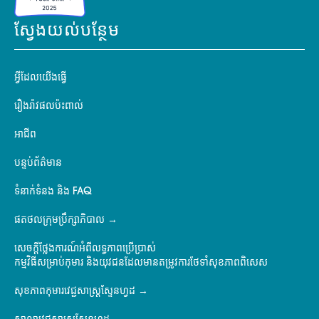
ស្វែងយល់បន្ថែម
អ្វីដែលយើងធ្វើ
រឿងរ៉ាវផលប៉ះពាល់
អាជីព
បន្ទប់ព័ត៌មាន
ទំនាក់ទំនង និង FAQ
ផតថលក្រុមប្រឹក្សាភិបាល
សេចក្តីថ្លែងការណ៍អំពីលទ្ធភាពប្រើប្រាស់
កម្មវិធីសម្រាប់កុមារ និងយុវជនដែលមានតម្រូវការថែទាំសុខភាពពិសេស
សុខភាពកុមារវេជ្ជសាស្ត្រស្ទែនហ្វដ