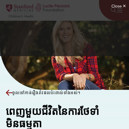
រំលងទៅមាតិកា
ចូលទៅកាន់រឿងរ៉ាវផលប៉ះពាល់ទាំងអស់។
ពេញមួយជីវិតនៃការថែទាំ
មិនធម្មតា