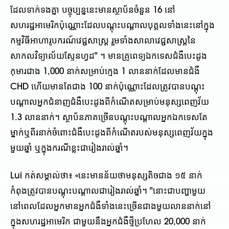
ដែលទាក់ទងគ្នា បច្ចុប្បន្ននេះមានស្ថាប័នចំនួន 16 នៅ
សហរដ្ឋអាមេរិកប៉ុណ្ណោះដែលបណ្តុះបណ្តាលបុគ្គលទាំងនេះនៅក្នុង
កម្មវិធីអាហារូបករណ៍វេជ្ជសាស្ត្រ រួមទាំងសាលាវេជ្ជសាស្ត្រនៃ
សាកលវិទ្យាល័យស្ទែនហ្វដ" ។ មានគ្រូពេទ្យឯកទេសជំងឺបេះដូង
កុមារជាង 1,000 នាក់សម្រាប់ក្មេង 1 លាននាក់ដែលមានជំងឺ
CHD ហើយមានតែជាង 100 នាក់ប៉ុណ្ណោះដែលត្រូវបានបណ្តុះ
បណ្តាលអ្នកជំនាញជំងឺបេះដូងពីកំណើតសម្រាប់មនុស្សពេញវ័យ
1.3 លាននាក់។ ស្ថាប័នភាគច្រើនបណ្តុះបណ្តាលអ្នកឯកទេសតែ
ម្នាក់ឬពីរនាក់ចំពោះជំងឺបេះដូងពីកំណើតរបស់មនុស្សពេញវ័យក្នុង
មួយឆ្នាំ ឬក្នុងករណីខ្លះជារៀងរាល់ឆ្នាំ។
Lui កត់​សម្គាល់​ថា​៖ «​នេះ​មាន​ន័យ​ថា​មនុស្ស​តិច​ជាង ១៥ នាក់​
កំពុង​ត្រូវ​បាន​បណ្តុះបណ្តាល​ជា​រៀង​រាល់​ឆ្នាំ។ "នោះជាបញ្ហាមួយ
នៅពេលដែលអ្នកមានអ្នកជំងឺទាំងនេះច្រើនជាងមួយលាននាក់នៅ
ក្នុងសហរដ្ឋអាមេរិក ជាមួយនឹងអ្នកជំងឺថ្មីប្រហែល 20,000 នាក់