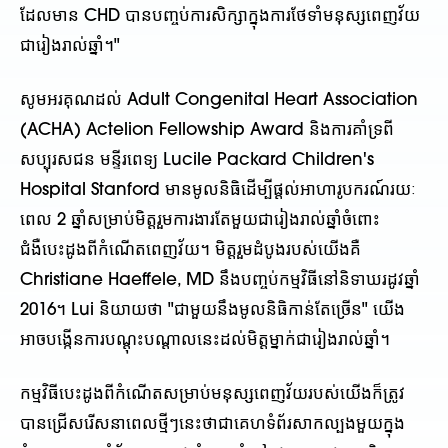
ដែលមាន CHD បានបញ្ចប់ការសិក្សាក្នុងការថែទាំមនុស្សពេញវ័យ
ជារៀងរាល់ឆ្នាំ។"
សូមអរគុណដល់ Adult Congenital Heart Association
(ACHA) Actelion Fellowship Award និងការគាំទ្រពី
សប្បុរសជន មន្ទីរពេទ្យ Lucile Packard Children's
Hospital Stanford មានមូលនិធិដើម្បីផ្តល់អាហារូបករណ៍រយៈ
ពេល 2 ឆ្នាំសម្រាប់មិត្តរួមការងារតែមួយជារៀងរាល់ឆ្នាំចំពោះ
ជំងឺបេះដូងពីកំណើតពេញវ័យ។ មិត្តរួមដំបូងរបស់យើងគឺ
Christiane Haeffele, MD នឹងបញ្ចប់កម្មវិធីនៅនិទាឃរដូវឆ្នាំ
2016។ Lui និយាយថា "ជាមួយនឹងមូលនិធិកាន់តែច្រើន" យើង
អាចបង្កើនការបណ្តុះបណ្តាលនេះដល់មិត្តម្នាក់ជារៀងរាល់ឆ្នាំ។
កម្មវិធីបេះដូងពីកំណើតសម្រាប់មនុស្សពេញវ័យរបស់យើងក៏ត្រូវ
បានជ្រើសរើសនាពេលថ្មីៗនេះថាជាគេហទំព័រសាកល្បងមួយក្នុង