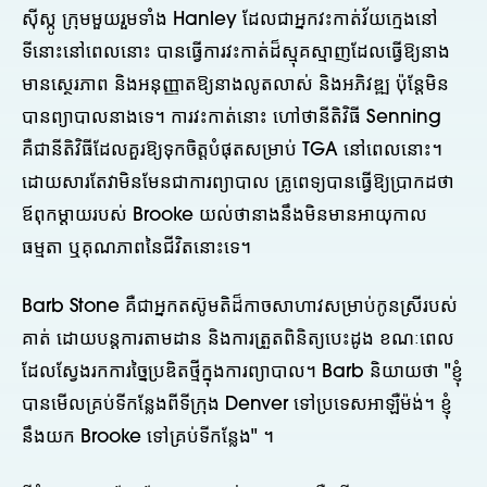
ស៊ីស្កូ ក្រុមមួយរួមទាំង Hanley ដែលជាអ្នកវះកាត់វ័យក្មេងនៅ
ទីនោះនៅពេលនោះ បានធ្វើការវះកាត់ដ៏ស្មុគស្មាញដែលធ្វើឱ្យនាង
មានស្ថេរភាព និងអនុញ្ញាតឱ្យនាងលូតលាស់ និងអភិវឌ្ឍ ប៉ុន្តែមិន
បានព្យាបាលនាងទេ។ ការវះកាត់នោះ ហៅថានីតិវិធី Senning
គឺជានីតិវិធីដែលគួរឱ្យទុកចិត្តបំផុតសម្រាប់ TGA នៅពេលនោះ។
ដោយសារតែវាមិនមែនជាការព្យាបាល គ្រូពេទ្យបានធ្វើឱ្យប្រាកដថា
ឪពុកម្តាយរបស់ Brooke យល់ថានាងនឹងមិនមានអាយុកាល
ធម្មតា ឬគុណភាពនៃជីវិតនោះទេ។
Barb Stone គឺជាអ្នកតស៊ូមតិដ៏កាចសាហាវសម្រាប់កូនស្រីរបស់
គាត់ ដោយបន្តការតាមដាន និងការត្រួតពិនិត្យបេះដូង ខណៈពេល
ដែលស្វែងរកការច្នៃប្រឌិតថ្មីក្នុងការព្យាបាល។ Barb និយាយថា "ខ្ញុំ
បានមើលគ្រប់ទីកន្លែងពីទីក្រុង Denver ទៅប្រទេសអាឡឺម៉ង់។ ខ្ញុំ
នឹងយក Brooke ទៅគ្រប់ទីកន្លែង" ។