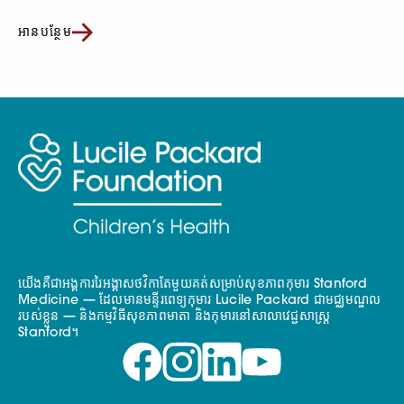
អានបន្ថែម
យើងគឺជាអង្គការរៃអង្គាសថវិកាតែមួយគត់សម្រាប់សុខភាពកុមារ Stanford
Medicine — ដែលមានមន្ទីរពេទ្យកុមារ Lucile Packard ជាមជ្ឈមណ្ឌល
របស់ខ្លួន — និងកម្មវិធីសុខភាពមាតា និងកុមារនៅសាលាវេជ្ជសាស្ត្រ
Stanford។