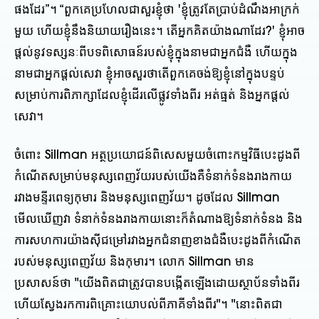
ផង​ដែរ”។ “ពួកគេប្រហែលជាសួរខ្ញុំថា 'ខ្ញុំត្រូវតែប្រាប់ដំណឹងអាក្រក់
មួយ ហើយខ្ញុំនឹងនិយាយរឿងនេះ។ តើអ្នកគិតយ៉ាងណាដែរ?' ខ្ញុំអាច
ផ្តល់នូវទស្សនៈពីបទពិសោធន៍របស់ខ្ញុំក្នុងនាមជាអ្នកជំងឺ ហើយក្នុង
នាមជាអ្នកផ្តល់សេវា ខ្ញុំអាចសួរថាតើពួកគេចង់ឱ្យខ្ញុំនៅក្នុងបន្ទប់
សម្រាប់ការពិភាក្សាដែលខ្ញុំដើរលើផ្លូវទាំងពីរ អត់ធ្មត់ និងអ្នកផ្តល់
សេវា។
ចំពោះ Sillman អត្ថប្រយោជន៍ពិសេសមួយចំពោះកម្មវិធីបេះដូងពី
កំណើតសម្រាប់មនុស្សពេញវ័យរបស់យើងគឺទំនាក់ទំនងរាងកាយ
រវាងមន្ទីរពេទ្យកុមារ និងមនុស្សពេញវ័យ។ ដូចដែល Sillman
មើលឃើញវា ទំនាក់ទំនងរាងកាយនោះក៏តំណាងឱ្យទំនាក់ទំនង និង
ការសហការយ៉ាងស៊ីជម្រៅរវាងអ្នកជំនាញខាងជំងឺបេះដូងពីកំណើត
របស់មនុស្សពេញវ័យ និងកុមារ។ លោក Sillman មាន
ប្រសាសន៍ថា "យើងពិតជាត្រូវបានបង្កើតឡើងដោយស្ថាប័នទាំងពីរ
ហើយស្វែងរកការពិគ្រោះយោបល់ពីភាគីទាំងពីរ"។ "នោះពិតជា