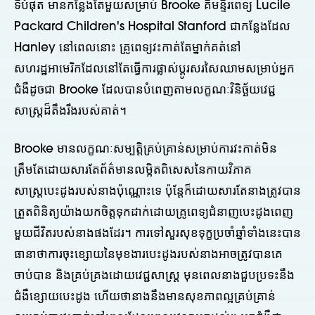
ទីបំផុត មានកន្លែងតែមួយសម្រាប់ Brooke គឺមន្ទីរពេទ្យ Lucile
Packard Children's Hospital Stanford ជាកន្លែងដែល
Hanley នៅពេលនោះ គ្រូពេទ្យវះកាត់តែម្នាក់គត់នៅ
សហរដ្ឋអាមេរិកដែលនៅតែធ្វើការផ្លាស់ប្តូរសរសៃឈាមសម្រាប់អ្នក
ជំងឺដូចជា Brooke ដែលបានបំពេញតាមលក្ខណៈវិនិច្ឆ័យវេជ្ជ
សាស្ត្រដ៏តឹងរឹងរបស់គាត់។
Brooke មានលក្ខណៈសម្បត្តិគ្រប់គ្រាន់សម្រាប់ការវះកាត់មិន
ត្រឹមតែដោយសារតែព័ត៌មានលម្អិតពិសេសនៃកាយវិភាគ
សាស្ត្របេះដូងរបស់នាងប៉ុណ្ណោះទេ ប៉ុន្តែក៏ដោយសារតែនាងត្រូវបាន
ត្រួតពិនិត្យយ៉ាងយកចិត្តទុកដាក់ដោយគ្រូពេទ្យជំនាញបេះដូងពេញ
មួយជីវិតរបស់នាងផងដែរ។ ការទៅសួរសុខទុក្ខប្រចាំឆ្នាំទាំងនេះបាន
ធានាថាការចុះខ្សោយនៃមុខងារបេះដូងរបស់នាងអាចត្រូវបានគេ
ចាប់បាន និងគ្រប់គ្រងដោយវេជ្ជសាស្ត្រ មុនពេលនាងជួបប្រទះនឹង
ជំងឺខ្សោយបេះដូង ហើយថានាងនឹងមានសុខភាពល្អគ្រប់គ្រាន់