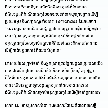
ក្បាល និងជំងឺសរសៃឈាមគ្រឿងកុំព្យូទ័រ។ Fernandes
និយាយថា "កាលពីមុន យើងមិនគិតថាអ្នកជំងឺដែលមាន
ជំងឺបេះដូងពីកំណើតពេញវ័យអាចរស់នៅបានយូរគ្រប់គ្រាន់ដើម្បី
ប្រឈមមុខនឹងលក្ខខណ្ឌទាំងនេះ" Fernandes និយាយថា។
"ការសិក្សារបស់យើងបានបង្ហាញថាយើងត្រូវចាប់ផ្តើមអប់រំអ្នកផ្តល់
សេវាវេជ្ជសាស្រ្តដើម្បីចាប់ផ្តើមពិនិត្យអ្នកជំងឺបេះដូងពីកំណើត
មនុស្សពេញវ័យសម្រាប់កត្តាហានិភ័យទាំងនេះនិងចាត់វិធានការ
ដើម្បីកាត់បន្ថយហានិភ័យរបស់ពួកគេ។
នៅពេលដែលក្រុមថែទាំ និងអ្នកស្រាវជ្រាវផ្នែកវេជ្ជសាស្រ្តរបស់យើង
បានជោគជ័យជួយទារកទើបនឹងកើតកាន់តែច្រើនឡើងៗ ឱ្យរួច
ជីវិតពីទារក កុមារភាព និងវ័យជំទង់ បញ្ហាប្រឈមមួយទៀតនៅតែ
មាន៖ តើមានគ្រូពេទ្យបេះដូងគ្រប់គ្រាន់ដែលមានឯកទេស
ជំងឺបេះដូងពីកំណើតសម្រាប់មនុស្សពេញវ័យដើម្បីថែទាំពួកគេទេ?
លោក Lui មានប្រសាសន៍ថា "ដោយសារតែនេះគឺជាឯកទេសថ្មី