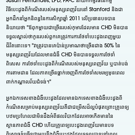
Susan Fernandes, LPD, PA-C នាយកកម្មវិធីនៃកម្ម
វិធីបេះដូងពីកំណើតរបស់មនុស្សពេញវ័យនៅ Stanford និងជា
អ្នកដឹកនាំអ្នកនិពន្ធនៃការសិក្សាឆ្នាំ 2011 លើប្រធានបទបាន
និយាយថា "ឪពុកម្តាយជាច្រើនរបស់កុមារដែលមាន CHD មិនបាន
ទទួលស្គាល់ថាកូនរបស់ពួកគេត្រូវការការថែទាំបេះដូងពេញមួយ
ជីវិតនោះទេ។ "វាត្រូវបានគេប៉ាន់ប្រមាណថាច្រើនជាង 50% នៃ
មនុស្សពេញវ័យដែលមានជំងឺ CHD មិនបានទទួលការថែទាំ
ពិសេស ការថែទាំបេះដូងពីកំណើតរបស់មនុស្សពេញវ័យ ឬបាត់បង់
ការតាមដាន ដែលភាគច្រើនធ្លាក់ចេញពីការថែទាំសមរម្យមុនពេល
ពាក់កណ្តាលវ័យជំទង់។"
អ្នកឯកទេសខាងជំងឺបេះដូងដែលមានឯកទេសខាងជំងឺបេះដូងពី
កំណើតសម្រាប់មនុស្សពេញវ័យគឺជាជម្រើសដ៏ល្អបំផុតព្រោះគ្រូពេទ្យ
បឋមប្រហែលជាមិនដឹងអំពីផលវិបាកដែលអាចកើតមាននៃ
ស្ថានភាពជំងឺ CHD ហើយគ្រូពេទ្យបេះដូងពេញវ័យមានបទ
ពិសោធន៍ច្រើនជាមួយនឹងជំងឺបេះដូងដែលទទួលបាននៅពេល