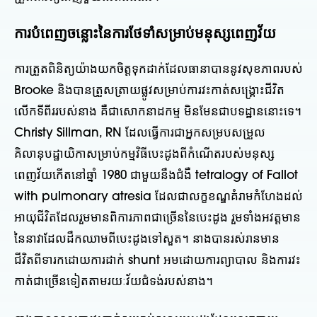
ការបំពេញចន្លោះនៃការថែទាំសម្រាប់មនុស្សពេញវ័យ
ការត្រួតពិនិត្យយ៉ាងយកចិត្តទុកដាក់ដែលធានាបាននូវសុខភាពរបស់
Brooke និងបានត្រួសត្រាយផ្លូវសម្រាប់ការវះកាត់សង្គ្រោះជីវិត
លើកទីពីររបស់នាង គឺជាសោកនាដកម្ម មិនមែនជាបទដ្ឋាននោះទេ។
Christy Sillman, RN ដែលធ្វើការជាអ្នកសម្របសម្រួល
គិលានុបដ្ឋាយិកាសម្រាប់កម្មវិធីបេះដូងពីកំណើតរបស់មនុស្ស
ពេញវ័យកើតនៅឆ្នាំ 1980 ជាមួយនឹងជំងឺ tetralogy of Fallot
with pulmonary atresia ដែលជាលក្ខខណ្ឌគំរាមកំហែងដល់
អាយុជីវិតដែលរួមមានពិការភាពជាច្រើននៃបេះដូង រួមទាំងអវត្តមាន
នៃនាវាដែលដឹកឈាមពីបេះដូងទៅសួត។ នាងបានរស់រានមាន
ជីវិតពីទារកដោយការដាក់ shunt អមដោយការព្យាបាល និងការវះ
កាត់ជាច្រើនទៀតតាមរយៈវ័យជំទង់របស់នាង។