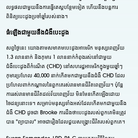
លទ្ធផលជាមួយនឹងការធ្វើតេស្តបន្ថែមទៀត ហើយនឹងបន្តការ
ពិនិត្យបេះដូងប្រចាំឆ្នាំរបស់នាង។
ធំឡើងជាមួយនឹងជំងឺបេះដូង
សព្វថ្ងៃនេះ យោងតាមសមាគមបេះដូងអាមេរិក មនុស្សពេញវ័យ
1.3 លាននាក់ និងកុមារ 1 លាននាក់កំពុងរស់នៅជាមួយ
ជំងឺបេះដូងពីកំណើត (CHD) នៅសហរដ្ឋអាមេរិកក្នុងមួយឆ្នាំៗ
កុមារប្រហែល 40,000 នាក់កើតមកជាមួយនឹងជំងឺ CHD ដែល
ប្រហែលពាក់កណ្តាលនៃពួកគេរស់រានមានជីវិតពេញវ័យ។ ប៉ុន្តែ
ការរស់រានមានជីវិតដល់វ័យពេញវ័យ មិនមែនកើតឡើងដោយ
ចៃដន្យនោះទេ។ សម្រាប់មនុស្សទាំងអស់ដែលកើតមកជាមួយនឹង
ជំងឺ CHD ដូចជា Brooke ការដឹងថាបេះដូងរបស់ពួកគេមិនត្រូវ
បាន "ព្យាបាល" អាចជារឿងដែលជួយសង្គ្រោះជីវិតរបស់ពួកគេ។