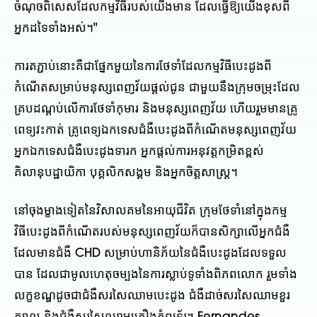
ចំណុចពិសេសដែលកម្មវិធីរបស់យើងមាន ដែលធ្វើឱ្យយើងខុសពី
អ្នកដទៃទាំងអស់។"
ការតភ្ជាប់នោះគឺជាផ្នែកមួយនៃការថែទាំដែលកម្មវិធីបេះដូងពី
កំណើតសម្រាប់មនុស្សពេញវ័យផ្តល់ជូន ជាមួយនឹងក្រុមចម្រុះដែល
គ្របដណ្តប់លើការថែទាំកុមារ និងមនុស្សពេញវ័យ ហើយរួមមានគ្រូ
ពេទ្យវះកាត់ គ្រូពេទ្យឯកទេសជំងឺបេះដូងពីកំណើតមនុស្សពេញវ័យ
អ្នកឯកទេសជំងឺបេះដូងទារក អ្នកផ្តល់ការអនុវត្តកម្រិតខ្ពស់
គិលានុបដ្ឋាយិកា បុគ្គលិកសង្គម និងអ្នកចិត្តសាស្រ្ត។
នៅចុងម្ខាងទៀតនៃវិសាលគមនៃអាយុជីវិត ក្រុមថែទាំនៅក្នុងកម្ម
វិធីបេះដូងពីកំណើតរបស់មនុស្សពេញវ័យក៏បានសិក្សាលើអ្នកជំងឺ
ដែលមានជំងឺ CHD សម្រាប់ហានិភ័យនៃជំងឺបេះដូងដែលទទួល
បាន ដែលជាមូលហេតុចម្បងនៃការស្លាប់ទូទាំងពិភពលោក រួមទាំង
លក្ខខណ្ឌដូចជាជំងឺសរសៃឈាមបេះដូង ជំងឺដាច់សរសៃឈាមខួរ