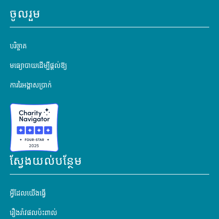
ចូលរួម
បរិច្ចាគ
មធ្យោបាយដើម្បីផ្តល់ឱ្យ
ការរៃអង្គាសប្រាក់
ស្វែងយល់បន្ថែម
អ្វីដែលយើងធ្វើ
រឿងរ៉ាវផលប៉ះពាល់