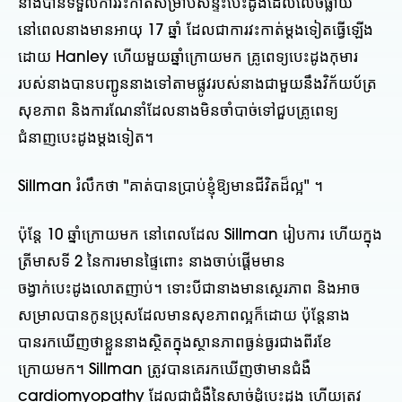
នាងបានទទួលការវះកាត់សម្រាប់សន្ទះបេះដូងដែលលេចធ្លាយ
នៅពេលនាងមានអាយុ 17 ឆ្នាំ ដែលជាការវះកាត់ម្តងទៀតធ្វើឡើង
ដោយ Hanley ហើយមួយឆ្នាំក្រោយមក គ្រូពេទ្យបេះដូងកុមារ
របស់នាងបានបញ្ជូននាងទៅតាមផ្លូវរបស់នាងជាមួយនឹងវិក័យប័ត្រ
សុខភាព និងការណែនាំដែលនាងមិនចាំបាច់ទៅជួបគ្រូពេទ្យ
ជំនាញបេះដូងម្តងទៀត។
Sillman រំលឹកថា "គាត់បានប្រាប់ខ្ញុំឱ្យមានជីវិតដ៏ល្អ" ។
ប៉ុន្តែ 10 ឆ្នាំក្រោយមក នៅពេលដែល Sillman រៀបការ ហើយក្នុង
ត្រីមាសទី 2 នៃការមានផ្ទៃពោះ នាងចាប់ផ្តើមមាន
ចង្វាក់បេះដូងលោតញាប់។ ទោះបីជានាងមានស្ថេរភាព និងអាច
សម្រាលបានកូនប្រុសដែលមានសុខភាពល្អក៏ដោយ ប៉ុន្តែនាង
បានរកឃើញថាខ្លួននាងស្ថិតក្នុងស្ថានភាពធ្ងន់ធ្ងរជាងពីរខែ
ក្រោយមក។ Sillman ត្រូវបានគេរកឃើញថាមានជំងឺ
cardiomyopathy ដែលជាជំងឺនៃសាច់ដុំបេះដូង ហើយត្រូវ