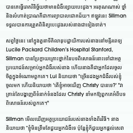
បានគេធ្វើរោគវិនិច្ឆ័យថាមានជំងឺខ្សោយបេះដូង។ អរគុណណាស់ ថ្នាំ
និងលំហាត់ប្រាណគឺជាការព្យាបាលជោគជ័យ។ ឥឡូវនេះ Sillman
ទទួលបានការត្រួតពិនិត្យបេះដូងរបស់នាងជាទៀងទាត់។
សព្វថ្ងៃនេះ នៅក្នុងតួនាទីគិលានុបដ្ឋាយិការបស់នាងនៅមន្ទីរពេទ្យ
Lucile Packard Children's Hospital Stanford,
Sillman បានប្រែក្លាយគ្រោះថ្នាក់នៃបទពិសោធន៍នោះទៅជាអត្ថ
ប្រយោជន៍សម្រាប់អ្នកជំងឺរបស់នាង ហើយនាងគឺជាអ្នកដែលចូល
ចិត្តក្នុងចំណោមពួកគេ។ Lui និយាយថា “ច្រើនដងអ្នកជំងឺរបស់ខ្ញុំ
ចូលមក ហើយនិយាយថា 'តើខ្ញុំអាចឃើញ Christy បានទេ?' "វា
គ្រាន់តែបង្ហាញពីទំនាក់ទំនងដែល Christy នាំមកឱ្យពួកគេអំពីបទ
ពិសោធន៍របស់ពួកគេ។"
Sillman មើលឃើញអត្ថប្រយោជន៍របស់នាងទាំងពីរវិធី។ នាង​
និយាយ​ថា “ខ្ញុំ​មិន​ត្រឹម​តែ​ជួយ​អ្នក​ជំងឺ​ទេ ប៉ុន្តែ​ខ្ញុំ​ក៏​ជួយ​អ្នក​ផ្តល់​សេវា​