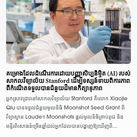
គម្រោង​ដែល​ដំណើរការ​ដោយ​បញ្ញា​សិប្បនិម្មិត (AI) របស់​
សាកលវិទ្យាល័យ Stanford ដើម្បី​ទស្សន៍ទាយ​ពិការភាព​
ពី​កំណើត​ទទួល​បាន​ជំនួយ​ដ៏​មាន​កិត្យានុភាព
អ្នកស្រាវជ្រាវ​នៅ​សាកលវិទ្យាល័យ Stanford គឺលោក Xiaojie
Qiu បានទទួល​ជំនួយ​មូលនិធិ Moonshot Seed Grant ពី​
វិទ្យាស្ថាន Laude។ Moonshots ផ្តល់​មូលនិធិ​គ្រាប់ពូជ និង​
មន្ទីរពិសោធន៍​ច្រើន​ឆ្នាំ​ដល់​អ្នក​ដែល​បាន​បង្ហាញ​ឱ្យ​ឃើញ​ពី...