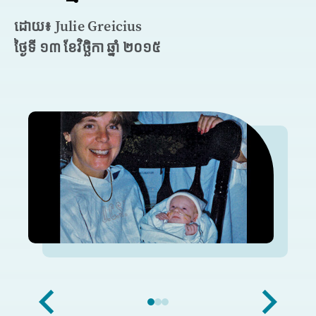
ដោយ៖ Julie Greicius
ថ្ងៃទី ១៣ ខែវិច្ឆិកា ឆ្នាំ ២០១៥