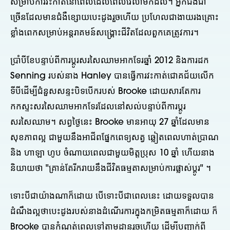
សម្រាប់ការវះកាត់នៅពេលដែលពេលវេលាមកដល់។ អ្នកជំងឺជា
ច្រើនដែលមានជំងឺខ្សោយបេះដូងរួចហើយ ប្រហែលជាងាយរងគ្រោះ
ខ្លាំងពេកសម្រាប់អន្តរាគមន៍សង្គ្រោះជីវិតដែលពួកគេត្រូវការ។
ប្រាំបីខែបន្ទាប់ពីការប្តូរសរសៃឈាមអាកទែរឆ្នាំ 2012 និងការដក
Senning របស់នាង Hanley បានធ្វើការវះកាត់ជោគជ័យលើក
ទីបីដើម្បីជំនួសសន្ទះបិទបើករបស់ Brooke ដោយសារតែការ
កកស្ទះសរសៃឈាមអាកទែរដែលនៅសល់បន្ទាប់ពីការប្តូរ
សរសៃឈាម។ សព្វថ្ងៃនេះ Brooke មានអាយុ 27 ឆ្នាំដែលមាន
សុខភាពល្អ ជាមួយនឹងអាជីពផ្នែកពេទ្យសត្វ ឆ្លៀតពេលហាត់ប្រាណ
និង ហាឡា ហូប ចំណាយពេលជាមួយមិត្តប្រុស 10 ឆ្នាំ ហើយនាង
និយាយថា "គ្រាន់តែរីករាយនឹងជីវិតធម្មតាសម្រាប់ការផ្លាស់ប្តូរ" ។
ទោះបីជាយ៉ាងណាក៏ដោយ បើទោះបីជាពេលនេះ ដោយទទួលបាន
ដំណឹងល្អថាបេះដូងរបស់នាងដំណើរការក្នុងកម្រិតធម្មតាក៏ដោយ ក៏
Brooke បានកំណត់ពេលទៅតាមដានរួចហើយ ដើម្បីបញ្ជាក់ពី