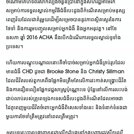
ចំណោមគេហទំព័រសាកល្បងចំនួនប្រាំនៅក្នុងសហរដ្ឋអាមេរិក
សម្រាប់ការទទួលស្គាល់កម្មវិធីជំងឺបេះដូងពីកំណើតសម្រាប់មនុស្ស
ពេញវ័យដែលជាគំរូមួយដើម្បីសម្រេចបាននូវភាពស្ថិតស្ថេរនៃការ
ថែទាំ និងការរួមបញ្ចូលសម្រាប់អ្នកជំងឺ និងអ្នកអនុវត្ត។ នៅខែ
ឧសភា ឆ្នាំ 2016 ACHA នឹងបើកដំណើរការទទួលស្គាល់ទូទាំង
ប្រទេស។
ហើយការបណ្តុះបណ្តាលនោះគឺចាំបាច់សម្រាប់អ្នកជំងឺគ្រប់រូបដែល
មានជំងឺ CHD ដូចជា Brooke Stone និង Christy Sillman
ដែលជីវិតរបស់ពួកគេពឹងផ្អែកមិនត្រឹមតែលើការវះកាត់សង្គ្រោះជីវិត
និងការជឿនលឿនផ្នែកវេជ្ជសាស្រ្តប៉ុណ្ណោះទេ ប៉ុន្តែនៅលើការលះបង់
ជាប់លាប់របស់គ្រូពេទ្យឯកទេសជំងឺបេះដូងពីកំណើតដែលអាចជា
ដៃគូពេញមួយជីវិតចំពោះអ្នកជំងឺពិសេសទាំងនេះ និងទំនាក់ទំនងជា
មួយការថែទាំត្រឹមត្រូវនៅពេលត្រឹមត្រូវ។
អត្ថបទនេះបានបង្ហាញខ្លួនជាលើកដំបូងនៅក្នុងបញ្ហារដូវស្លឹកឈើ