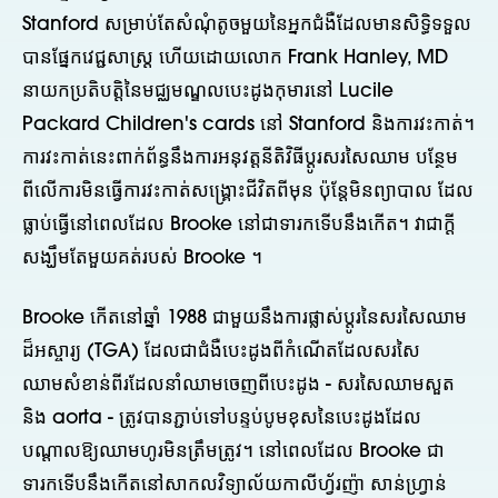
Stanford សម្រាប់តែសំណុំតូចមួយនៃអ្នកជំងឺដែលមានសិទ្ធិទទួល
បានផ្នែកវេជ្ជសាស្រ្ត ហើយដោយលោក Frank Hanley, MD
នាយកប្រតិបត្តិនៃមជ្ឈមណ្ឌលបេះដូងកុមារនៅ Lucile
Packard Children's cards នៅ Stanford និងការវះកាត់។
ការវះកាត់នេះពាក់ព័ន្ធនឹងការអនុវត្តនីតិវិធីប្តូរសរសៃឈាម បន្ថែម
ពីលើការមិនធ្វើការវះកាត់សង្គ្រោះជីវិតពីមុន ប៉ុន្តែមិនព្យាបាល ដែល
ធ្លាប់ធ្វើនៅពេលដែល Brooke នៅជាទារកទើបនឹងកើត។ វាជាក្តី
សង្ឃឹមតែមួយគត់របស់ Brooke ។
Brooke កើតនៅឆ្នាំ 1988 ជាមួយនឹងការផ្លាស់ប្តូរនៃសរសៃឈាម
ដ៏អស្ចារ្យ (TGA) ដែលជាជំងឺបេះដូងពីកំណើតដែលសរសៃ
ឈាមសំខាន់ពីរដែលនាំឈាមចេញពីបេះដូង - សរសៃឈាមសួត
និង aorta - ត្រូវបានភ្ជាប់ទៅបន្ទប់បូមខុសនៃបេះដូងដែល
បណ្តាលឱ្យឈាមហូរមិនត្រឹមត្រូវ។ នៅពេលដែល Brooke ជា
ទារកទើបនឹងកើតនៅសាកលវិទ្យាល័យកាលីហ្វ័រញ៉ា សាន់ហ្វ្រាន់