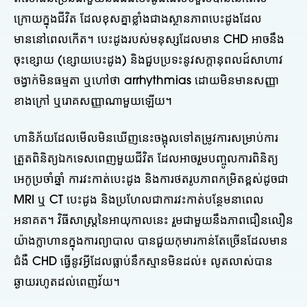
ក្រោយក្នុងជីវិត ដែលខុសគ្នាខ្លាំងជាងស្ថានភាពបេះដូងដែល
មាននៅពេលកើត។ បេះដូងរបស់មនុស្សដែលមាន CHD អាចនឹង
ចុះខ្សោយ (ខ្សោយបេះដូង) និងជួបប្រទះនូវសក្តានុពលដ៍សាហាវ
ចង្វាក់មិនធម្មតា ឬហៅថា arrhythmias ដោយមិនមានសញ្ញា
ខាងក្រៅ ឬរោគសញ្ញាណាមួយឡើយ។
ហានិភ័យដែលមើលមិនឃើញនេះចង្អុលទៅតម្រូវការសម្រាប់ការ
ត្រួតពិនិត្យឯកទេសពេញមួយជីវិត ដែលអាចរួមបញ្ចូលការពិនិត្យ
អេកូប្រចាំឆ្នាំ ការវះកាត់បេះដូង និងការថតរូបភាពកម្រិតខ្ពស់ដូចជា
MRI ឬ CT បេះដូង និងប្រហែលជាការវះកាត់បន្ថែមនាពេល
អនាគត។ វិធីសាស្រ្តនៃអាយុកាលនេះ រួមជាមួយនឹងភាពជឿនលឿន
យ៉ាងក្លាហានក្នុងការព្យាបាល បានជួយកុមារកាន់តែច្រើនដែលមាន
ជំងឺ CHD ធ្វើនូវអ្វីដែលធ្លាប់នឹកស្មានមិនដល់៖ លូតលាស់បាន
ឆ្ងាយរហូតដល់ពេញវ័យ។