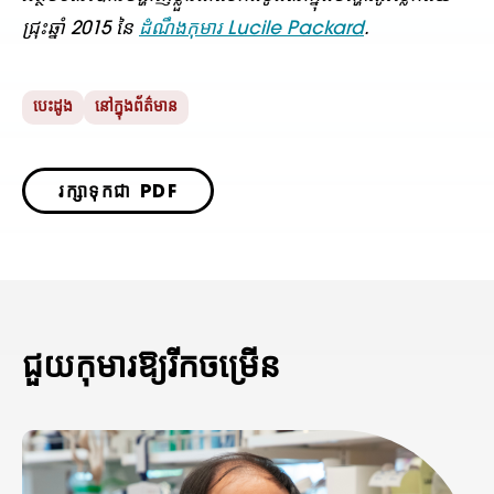
ជ្រុះឆ្នាំ 2015 នៃ
ដំណឹងកុមារ Lucile Packard
.
បេះដូង
នៅក្នុងព័ត៌មាន
រក្សាទុកជា PDF
ជួយកុមារឱ្យរីកចម្រើន