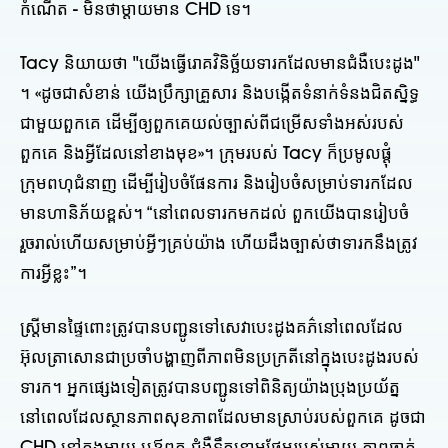
កំណើត - មិនថាម្តាយមាន CHD ទេ។
Tacy និយាយថា "យើងធ្វើរោគវិនិច្ឆ័យទារកដែលមានជំងឺបេះដូង"
។ «ដូច​ជា​សំខាន់ យើង​ប្រឹក្សា​គ្រួសារ និង​បង្កើត​ទំនាក់ទំនង​ជិតស្និទ្ធ​
ជាមួយ​ពួកគេ ដើម្បី​ឲ្យ​ពួកគេ​យល់​ច្បាស់​ពី​ជម្រើស​ទាំងអស់​របស់​
ពួកគេ និង​អ្វី​ដែល​នៅ​ខាង​មុខ»។ ក្រុមរបស់ Tacy ក៏ប្រមូលផ្តុំ
ក្រុមពហុជំនាញ ដើម្បីរៀបចំផែនការ និងរៀបចំសម្រាប់ទារកដែល
មានហានិភ័យខ្ពស់។ “នៅពេលទារកមកដល់ ពួកយើងបានរៀបចំ
រួចរាល់ហើយសម្រាប់អ្វីៗគ្រប់យ៉ាង ហើយដឹងច្បាស់ថាទារកនឹងត្រូវ
ការអ្វីខ្លះ”។
ស្ត្រីមានផ្ទៃពោះត្រូវបានបញ្ជូនទៅសេវាបេះដូងគភ៌នៅពេលដែល
អ៊ុលត្រាសោនជាប្រចាំបង្ហាញពីភាពមិនប្រក្រតីនៅក្នុងបេះដូងរបស់
ទារក។ អ្នកផ្សេងទៀតត្រូវបានបញ្ជូនទៅពិនិត្យយ៉ាងប្រុងប្រយ័ត្ន
នៅពេលដែលស្ថានភាពសុខភាពដែលមានស្រាប់របស់ពួកគេ ដូចជា