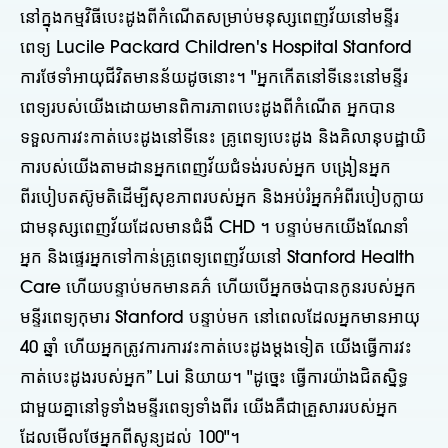
នៅក្នុងកម្មវិធីបេះដូងពីកំណើតសម្រាប់មនុស្សពេញវ័យនៅមន្ទីរ
ពេទ្យ Lucile Packard Children's Hospital Stanford
ការថែទាំអាយុជីវិតមានន័យដូចនោះ។ "អ្នកកើតនៅទីនេះនៅមន្ទីរ
ពេទ្យរបស់យើងដោយមានពិការភាពបេះដូងពីកំណើត អ្នកបាន
ទទួលការវះកាត់បេះដូងនៅទីនេះ គ្រូពេទ្យបេះដូង និងគិលានុបដ្ឋាយិ
ការបស់យើងតាមដានអ្នកពេញវ័យជំទង់របស់អ្នក បង្រៀនអ្នក
ពីរបៀបតស៊ូមតិដើម្បីសុខភាពរបស់អ្នក និងអប់រំអ្នកអំពីរបៀបក្លាយ
ជាមនុស្សពេញវ័យដែលមានជំងឺ CHD ។ បន្ទាប់មកយើងណែនាំ
អ្នក និងផ្ទេរអ្នកទៅកាន់គ្រូពេទ្យពេញវ័យនៅ Stanford Health
Care ហើយបន្ទាប់មកមានគភ៌ ហើយបើអ្នកចង់បានកូនរបស់អ្នក
មន្ទីរពេទ្យកុមារ Stanford បន្ទាប់មក នៅពេលដែលអ្នកមានអាយុ
40 ឆ្នាំ ហើយអ្នកត្រូវការការវះកាត់បេះដូងម្តងទៀត យើងធ្វើការវះ
កាត់បេះដូងរបស់អ្នក” Lui និយាយ។ "ដូច្នេះ ធ្វើការយ៉ាងជិតស្និទ្ធ
ជាមួយគ្នានៅទូទាំងមន្ទីរពេទ្យទាំងពីរ យើងគឺជាគ្រួសាររបស់អ្នក
ដែលមើលថែអ្នកពីសូន្យដល់ 100"។