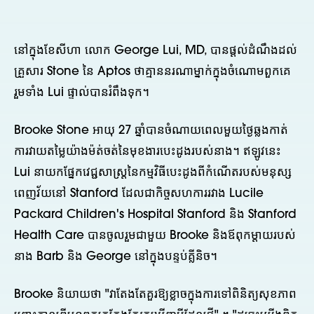
នៅក្នុងខែសីហា លោក George Lui, MD, បានផ្តល់ដំណឹងដល់
គ្រួសារ Stone នៃ Aptos ថាគ្មាននរណាម្នាក់ក្នុងចំណោមពួកគេ
រួមទាំង Lui ផ្ទាល់បានរំពឹងទុក។
Brooke Stone អាយុ 27 ឆ្នាំបានចំណាយពេលមួយថ្ងៃឆ្លងកាត់
ការវាយតម្លៃយ៉ាងម៉ត់ចត់នៃមុខងារបេះដូងរបស់នាង។ ឥឡូវនេះ
Lui នាយកផ្នែកវេជ្ជសាស្រ្តនៃកម្មវិធីបេះដូងពីកំណើតរបស់មនុស្ស
ពេញវ័យនៅ Stanford ដែលជាកិច្ចសហការរវាង Lucile
Packard Children's Hospital Stanford និង Stanford
Health Care បានចូលរួមជាមួយ Brooke និងឪពុកម្តាយរបស់
នាង Barb និង George នៅក្នុងបន្ទប់គ្លីនិច។
Brooke និយាយថា "វាតែងតែគួរឱ្យខ្លាចក្នុងការទៅពិនិត្យសុខភាព