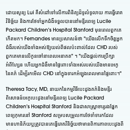
ដោយសូន្យ Lui គឺសំដៅទៅលើការពិនិត្យដ៏ទូលំទូលាយ ការធ្វើរោគ
វិនិច្ឆ័យ និងការថែទាំអ្នកជំងឺទទួលបាននៅមន្ទីរពេទ្យ Lucile
Packard Children's Hospital Stanford មុនពេលពួកគេ
កើតមក។ Fernandes មានប្រសាសន៍ថា "យើងលើកទឹកចិត្តអ្នក
ជំងឺរបស់យើងទាំងអស់ឱ្យយល់ពីផលប៉ះពាល់ដែល CHD របស់
ពួកគេមានលើកូនចៅនាពេលអនាគត" ។ "យើងផ្តល់ការប្រឹក្សា
អំពីហ្សែន ហើយអ្នកជំងឺមានផ្ទៃពោះទាំងអស់របស់យើងមានអេកូ
នៃគភ៌ ដើម្បីរកមើល CHD នៅក្នុងទារកអំឡុងពេលមានផ្ទៃពោះ។"
Theresa Tacy, MD, នាយកនៃកម្មវិធីបេះដូងគភ៌និងមន្ទីរ
ពិសោធន៍អេកូបេះដូងនៅមន្ទីរពេទ្យ Lucile Packard
Children's Hospital Stanford និងជាសាស្ត្រាចារ្យរងផ្នែក
ពេទ្យកុមារនៅ Stanford សម្របសម្រួលការថែទាំទារកដែល
មានហានិភ័យឬត្រូវបានគេធ្វើរោគវិនិច្ឆ័យថាមានពិការភាពបេះដូងពី