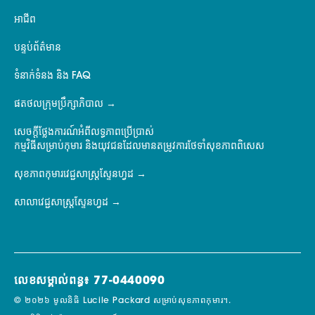
អាជីព
បន្ទប់ព័ត៌មាន
ទំនាក់ទំនង និង FAQ
ផតថលក្រុមប្រឹក្សាភិបាល
សេចក្តីថ្លែងការណ៍អំពីលទ្ធភាពប្រើប្រាស់
កម្មវិធីសម្រាប់កុមារ និងយុវជនដែលមានតម្រូវការថែទាំសុខភាពពិសេស
សុខភាពកុមារវេជ្ជសាស្ត្រស្ទែនហ្វដ
សាលាវេជ្ជសាស្ត្រស្ទែនហ្វដ
លេខសម្គាល់ពន្ធ៖ 77-0440090
© ២០២៦ មូលនិធិ Lucile Packard សម្រាប់សុខភាពកុមារ។.