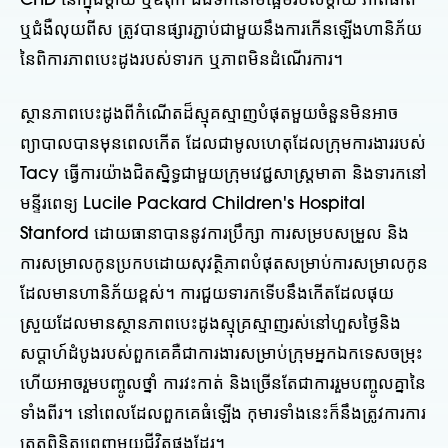
CHD នៅក្នុងម្តាយ ឬឪពុក ជំងឺទឹកនោមផ្អែមរបស់ម្តាយ ភាពធាត់
ឬជំងឺលុយពីស ត្រូវបានផ្សារភ្ជាប់ជាមួយនឹងការកើនឡើងហានិភ័យ
នៃពិការភាពបេះដូងរបស់ទារក ឬភាពមិនដំណើរការ។
ស្ថានភាពបេះដូងពីកំណើតដ៏ស្មុគស្មាញបំផុតមួយចំនួនមិនអាច
ព្យាបាលបានមុនពេលកើត ដែលជាមូលហេតុដែលក្រុមការងាររបស់
Tacy ធ្វើការយ៉ាងជិតស្និទ្ធជាមួយក្រុមវេជ្ជសាស្ត្រមាតា និងទារកនៅ
មន្ទីរពេទ្យ Lucile Packard Children's Hospital
Stanford ដោយធានាបាននូវការប្រឹក្សា ការសម្របសម្រួល និង
ការសម្រាលកូនប្រកបដោយសុវត្ថិភាពបំផុតសម្រាប់ការសម្រាលកូន
ដែលមានហានិភ័យខ្ពស់។ ការជួយទារកទើបនឹងកើតដែលផុយ
ស្រួយដែលមានស្ថានភាពបេះដូងស្មុគ្រស្មាញរស់នៅហួសថ្ងៃនិង
សប្តាហ៍ដំបូងរបស់ពួកគេគឺជាការងារសម្រាប់ក្រុមអ្នកឯកទេសចម្រុះ
ហើយអាចរួមបញ្ចូលថ្នាំ ការវះកាត់ និងច្រើនតែជាការរួមបញ្ចូលគ្នានៃ
ទាំងពីរ។ នៅពេលដែលពួកគេធំឡើង កុមារទាំងនេះក៏នឹងត្រូវការការ
ត្រួតពិនិត្យពេញមួយជីវិតផងដែរ។