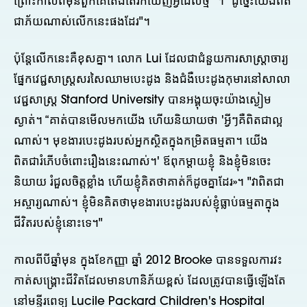
ព្រោះកាលពីមុនពួកគេតែងតែរកឃើញអ្វីដែលថ្មី" ។ "ដូច្នេះ​យើង​ពិត​
ជា​ភ័យ​ណាស់​លើក​នេះ​ផង​ដែរ"។
ប៉ុន្តែលើកនេះគឺខុសគ្នា។ លោក Lui ដែលជាជំនួយការសាស្ត្រាចារ្យ
ផ្នែកវេជ្ជសាស្ត្រសរសៃឈាមបេះដូង និងជំងឺបេះដូងកុមារនៅសាលា
វេជ្ជសាស្ត្រ Stanford University បានអង្គុយចុះយ៉ាងស្ងៀម
ស្ងាត់។ “គាត់បានមើលមកយើង ហើយនិយាយថា 'អ្វីៗគឺពិតជាល្អ
ណាស់។ មុខងារបេះដូងរបស់អ្នកស្ថិតក្នុងកម្រិតធម្មតា។ យើង
ពិតជារំភើបចំពោះរឿងនេះណាស់។' ឪពុកម្ដាយខ្ញុំ និងខ្ញុំមិនចេះ
និយាយ រំជួលចិត្តខ្លាំង ហើយខ្ញុំគិតថាគាត់ក៏ដូចគ្នាដែរ»។ "វាពិតជា
អស្ចារ្យណាស់។ ខ្ញុំមិនគិតថាមុខងារបេះដូងរបស់ខ្ញុំធ្លាប់ធម្មតាក្នុង
ជីវិតរបស់ខ្ញុំនោះទេ។"
កាលពីបីឆ្នាំមុន ក្នុងខែកញ្ញា ឆ្នាំ 2012 Brooke បានទទួលការវះ
កាត់សង្គ្រោះជីវិតដែលមានហានិភ័យខ្ពស់ ដែលត្រូវបានធ្វើឡើងតែ
នៅមន្ទីរពេទ្យ Lucile Packard Children's Hospital