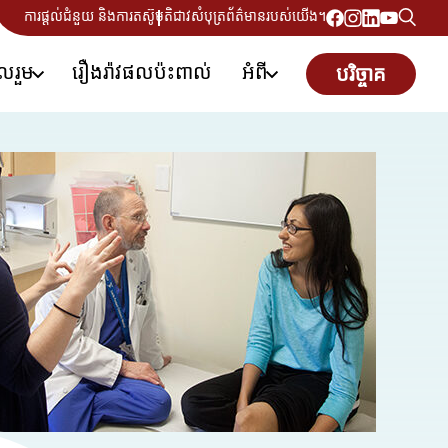
ការផ្តល់ជំនួយ និងការតស៊ូមតិ
ជាវសំបុត្រព័ត៌មានរបស់យើង។
ូលរួម
រឿងរ៉ាវផលប៉ះពាល់
អំពី
បរិច្ចាគ