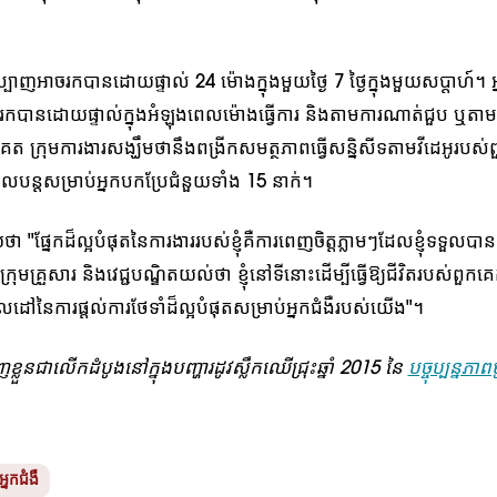
បាញអាចរកបានដោយផ្ទាល់ 24 ម៉ោងក្នុងមួយថ្ងៃ 7 ថ្ងៃក្នុងមួយសប្តាហ៍។ អ
បានដោយផ្ទាល់ក្នុងអំឡុងពេលម៉ោងធ្វើការ និងតាមការណាត់ជួប ឬតាមទូរ
ក្រុមការងារសង្ឃឹមថានឹងពង្រីកសមត្ថភាពធ្វើសន្និសីទតាមវីដេអូរបស់ព
តាលបន្តសម្រាប់អ្នកបកប្រែជំនួយទាំង 15 នាក់។
ផ្នែកដ៏ល្អបំផុតនៃការងាររបស់ខ្ញុំគឺការពេញចិត្តភ្លាមៗដែលខ្ញុំទទួលបាន
្រុមគ្រួសារ និងវេជ្ជបណ្ឌិតយល់ថា ខ្ញុំនៅទីនោះដើម្បីធ្វើឱ្យជីវិតរបស់ពួ
ៅនៃការផ្តល់ការថែទាំដ៏ល្អបំផុតសម្រាប់អ្នកជំងឺរបស់យើង"។
្លួនជាលើកដំបូងនៅក្នុងបញ្ហារដូវស្លឹកឈើជ្រុះឆ្នាំ 2015 នៃ
បច្ចុប្បន្នភា
្នកជំងឺ