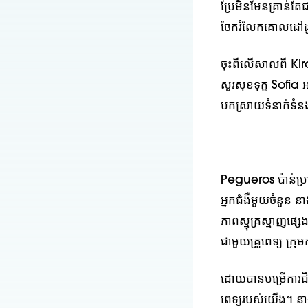
ប្រែមិនមែនគ្រាន់តែ
ចែករំលែកគោលដៅដូចគ
ចុះពីលើសាលពី Ki
សួរសុខទុក្ខ Sofi
បកស្រាយទំនាក់ទំនង
Pegueros ប៉ាន់ប្រម
អ្នកជំងឺមួយចំនួន នា
ភាពស្មុគ្រស្មាញផ
ជាមួយគ្រូពេទ្យ ក្រ
ដោយបានបម្រើការជិ
ពេទ្យរបស់យើង។ នាង