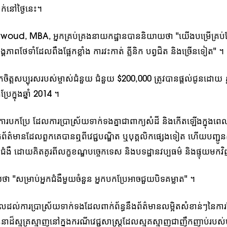
ាក់នៅថ្ងៃនេះ។
ud, MBA, អ្នកគ្រប់គ្រងនាយកដ្ឋានបាននិយាយថា "យើងបម្រើគ្រប់ផ្
អង្គភាពថែទាំដែលពឹងផ្អែកខ្លាំង ការវះកាត់ គ្លីនិក បព្វជិត និងច្រើនទៀត" ។
ិត្តសប្បុរសរបស់ម្ចាស់ជំនួយ ជំនួយ $200,000 ត្រូវបានផ្តល់ជូនដោយ
្រែក្នុងឆ្នាំ 2014 ។
របកប្រែ ដែលការប្រាស្រ័យទាក់ទងគ្នាជាពាក្យសំដី និងកើតឡើងក្នុងពេ
យកព័ត៌មានដែលពួកគេបានឮពីវេជ្ជបណ្ឌិត ឬបុគ្គលិកផ្សេងទៀត ហើយបញ្ជ
ជំងឺ ដោយគិតគូរពីលក្ខខណ្ឌបច្ចេកទេស និងបទដ្ឋានវប្បធម៌ និងផ្ទុយមកវ
 "សម្រាប់អ្នកជំងឺមួយចំនួន អ្នកបកប្រែអាចជួយបិទគម្លាត" ។
លដល់ការប្រាស្រ័យទាក់ទងដែលពាក់ព័ន្ធនឹងព័ត៌មានលម្អិតសំខាន់ៗនៃការថែ
ាដ៏ស្មុគ្រស្មាញនៅក្នុងករណីវេជ្ជសាស្ត្រដែលស្មុគស្មាញជាញឹកញាប់របស់មន