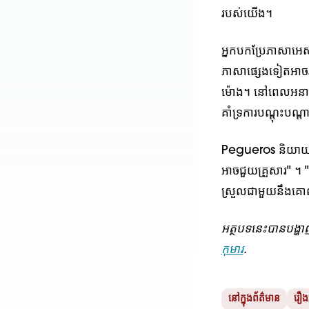
របស់យើង។
អ្នកបកប្រែភាសាអេស្
ភាសាផ្សេងទៀតអាចរក
ម៉ោង។ នៅពេលអនាគត 
គាំទ្រការបណ្តុះបណ្
Pegueros និយាយថា "
អាចជួយគ្រួសារ" ។ "ក
ស្រួលជាមួយនឹងគោលដ
អត្ថបទនេះបានបង្ហាញខ
កុមារ
.
នៅក្នុងព័ត៌មាន
រឿងអ