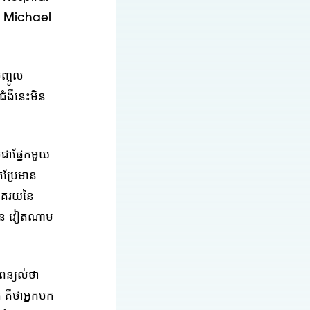
ាង Michael
ញ្ចូល
ជំងឺនេះមិន
ជាផ្នែកមួយ
កប្រែមាន
ភាគរយនៃ
ចិន វៀតណាម
ែពន្យល់ថា
 គឺថាអ្នកបក