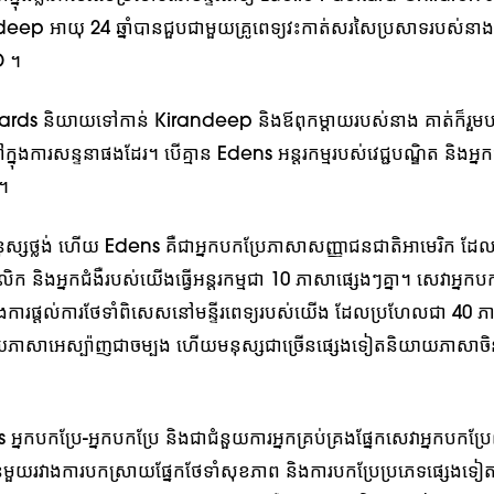
eep អាយុ 24 ឆ្នាំបានជួបជាមួយគ្រូពេទ្យវះកាត់សរសៃប្រសាទរបស់ន
D ។
s និយាយទៅកាន់ Kirandeep និងឪពុកម្តាយរបស់នាង គាត់ក៏រួមប
ងការសន្ទនាផងដែរ។ បើគ្មាន Edens អន្តរកម្មរបស់វេជ្ជបណ្ឌិត និងអ្នក
។
្សថ្លង់ ហើយ Edens គឺជាអ្នកបកប្រែភាសាសញ្ញាជនជាតិអាមេរិក ដែល
លិក និងអ្នកជំងឺរបស់យើងធ្វើអន្តរកម្មជា 10 ភាសាផ្សេងៗគ្នា។ សេវាអ្នកប
្នុងការផ្តល់ការថែទាំពិសេសនៅមន្ទីរពេទ្យរបស់យើង ដែលប្រហែលជា 40 
ិយាយភាសាអេស្ប៉ាញជាចម្បង ហើយមនុស្សជាច្រើនផ្សេងទៀតនិយាយភាសា
នកបកប្រែ-អ្នកបកប្រែ និងជាជំនួយការអ្នកគ្រប់គ្រងផ្នែកសេវាអ្នកបកប្រ
ន់មួយរវាងការបកស្រាយផ្នែកថែទាំសុខភាព និងការបកប្រែប្រភេទផ្សេងទៀត