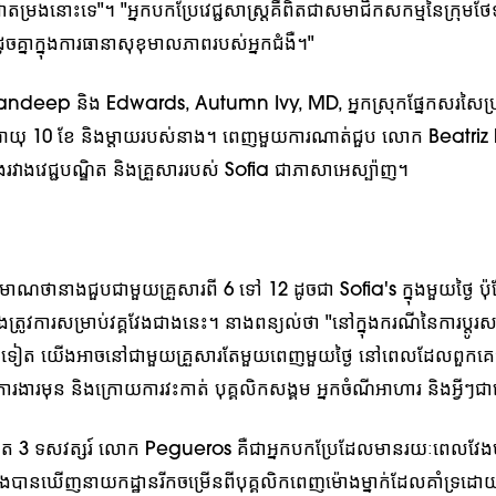
ជាតម្រងនោះទេ"។ "អ្នកបកប្រែវេជ្ជសាស្រ្ដគឺពិតជាសមាជិកសកម្មនៃក្រុមថែទ
្នាក្នុងការធានាសុខុមាលភាពរបស់អ្នកជំងឺ។"
randeep និង Edwards, Autumn Ivy, MD, អ្នកស្រុកផ្នែកសរសៃប
a អាយុ 10 ខែ និងម្តាយរបស់នាង។ ពេញមួយការណាត់ជួប លោក Beatri
រវាងវេជ្ជបណ្ឌិត និងគ្រួសាររបស់ Sofia ជាភាសាអេស្ប៉ាញ។
ាណថានាងជួបជាមួយគ្រួសារពី 6 ទៅ 12 ដូចជា Sofia's ក្នុងមួយថ្ងៃ ប៉ុន្
ងត្រូវការសម្រាប់វគ្គវែងជាងនេះ។ នាងពន្យល់ថា "នៅក្នុងករណីនៃការប្តូរសរី
្សេងទៀត យើងអាចនៅជាមួយគ្រួសារតែមួយពេញមួយថ្ងៃ នៅពេលដែលពួកគ
ុមការងារមុន និងក្រោយការវះកាត់ បុគ្គលិកសង្គម អ្នកចំណីអាហារ និងអ្វីៗ
ត 3 ទសវត្សរ៍ លោក Pegueros គឺជាអ្នកបកប្រែដែលមានរយៈពេលវែងបំផ
បានឃើញនាយកដ្ឋានរីកចម្រើនពីបុគ្គលិកពេញម៉ោងម្នាក់ដែលគាំទ្រដោយអ្