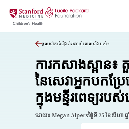
រំលងទៅមាតិកា
ចូលទៅកាន់រឿងរ៉ាវផលប៉ះពាល់ទាំងអស់។
ការកសាងស្ពាន៖ តួ
នៃសេវាអ្នកបកប្រ
ក្នុងមន្ទីរពេទ្យរប
ដោយ៖ Megan Alpers
ថ្ងៃទី 25 ខែសីហា ឆ្ន