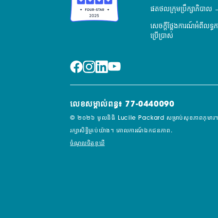
ផតថលក្រុមប្រឹក្សាភិបាល
សេចក្តីថ្លែងការណ៍អំពីលទ្ធ
ប្រើប្រាស់
លេខសម្គាល់ពន្ធ៖ 77-0440090
© ២០២៦ មូលនិធិ Lucile Packard សម្រាប់សុខភាពកុមារ។
រក្សាសិទ្ធិគ្រប់យ៉ាង។
គោលការណ៍ឯកជនភាព.
ចំណូលចិត្តខូឃី