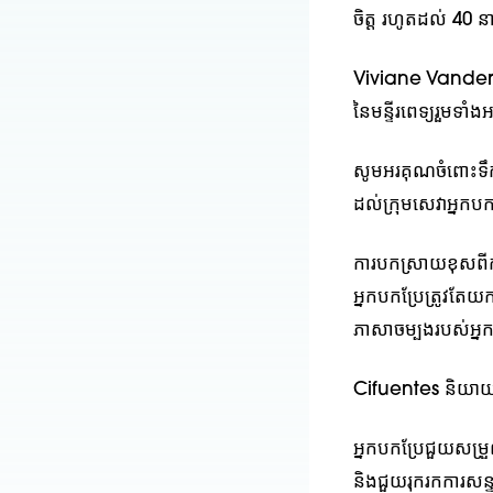
ចិត្ដ រហូតដល់ 40 ន
Viviane Vanderwo
នៃមន្ទីរពេទ្យរួមទាំង
សូមអរគុណចំពោះទឹកច
ដល់ក្រុមសេវាអ្នកបកប
ការបកស្រាយខុសពីកា
អ្នកបកប្រែត្រូវតែ
ភាសាចម្បងរបស់អ្នក
Cifuentes និយាយថា
អ្នកបកប្រែជួយសម្រួ
និងជួយរុករកការសន្ទន