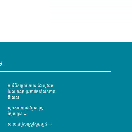
ម
កម្មវិធីសម្រាប់កុមារ និងយុវជន
ដែលមានតម្រូវការថែទាំសុខភាព
ពិសេស
សុខភាពកុមារវេជ្ជសាស្ត្រ
ស្ទែនហ្វដ
សាលាវេជ្ជសាស្ត្រស្ទែនហ្វដ