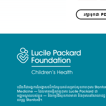
រក្សាទុកជា P
យើងគឺជាអង្គការរៃអង្គាសថវិកាតែមួយគត់សម្រាប់សុខភាពកុមារ Stanfo
Medicine — ដែលមានមន្ទីរពេទ្យកុមារ Lucile Packard ជា
មជ្ឈមណ្ឌលរបស់ខ្លួន — និងកម្មវិធីសុខភាពមាតា និងកុមារនៅសាលាវេជ្ជ
សាស្ត្រ Stanford។