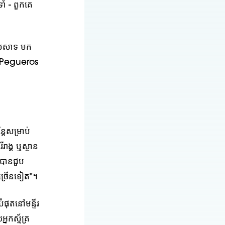
ាំ - ពួកគេ
្រសាទ មក
z Pegueros
តែសម្រាប់
រាង្គ ឬស្ថាន
េបានជួប
ជាច្រើនទៀត"។
ុតនៅមន្ទីរ
នកស្ម័គ្រ