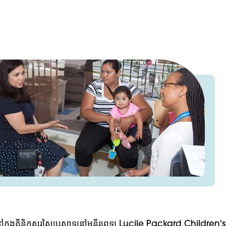
ួយនៅក្នុងគ្លីនិកសរសៃប្រសាទនៅមន្ទីរពេទ្យ Lucile Packard Children'