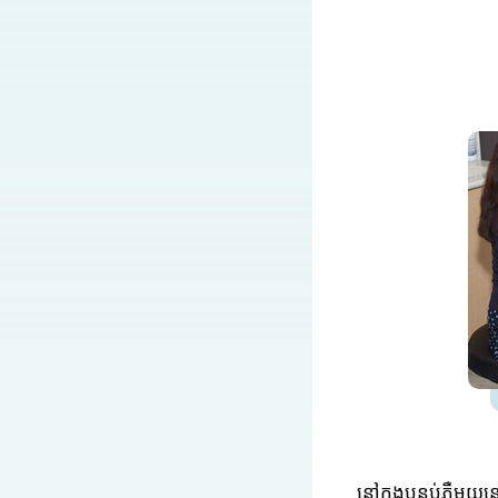
នៅក្នុងបន្ទប់ភ្លឺម