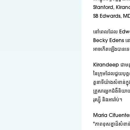
Stanford, Kirand
SB Edwards, M
នៅពេលដែល Edward
Becky Edens នៅក្នុ
អាចកើតឡើងបានទេ
Kirandeep ជាមនុស
នៃក្រុមដែលជួយបុគ្គ
តួនាទីយ៉ាងសំខាន់ក
គ្រួសារអ្នកជំងឺន
រុស្ស៊ី និងអារ៉ាប់។
Maria Cifuentes អ្
"ភាពខុសគ្នាដ៏សំខា