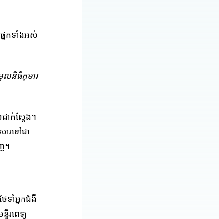
នែកទាំងអស់
មូលនិធិកុមារ
លជាក់ស្តែង។
ូនសារទៅជា
ិញ។
ទាំអ្នកជំងឺ
្ទីរពេទ្យ