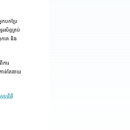
្នកបកប្រែ
ស័ព្ទគ្រប់
ួកគេ និង
ពីការ
កគេកាន់តែងាយ
ពមូលនិធិ