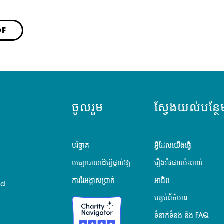
DF
ចូលរួម
ស្វែងយល់បន្ថែ
បរិច្ចាគ
អ្វីដែលយើងធ្វើ
មធ្យោបាយដើម្បីផ្តល់ឱ្យ
រឿងរ៉ាវផលប៉ះពាល់
ការរៃអង្គាសប្រាក់
អាជីព
rd
បន្ទប់ព័ត៌មាន
ទំនាក់ទំនង និង FAQ