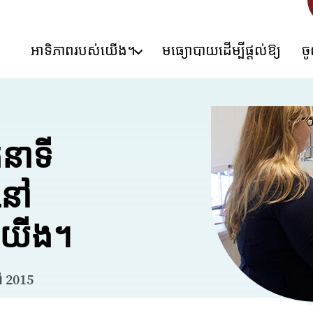
អាទិភាពរបស់យើង។
មធ្យោបាយដើម្បីផ្តល់ឱ្យ
ច
នាទី
ែនៅ
ស់យើង។
ាំ 2015