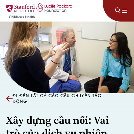
Bỏ qua nội dung
ĐI ĐẾN TẤT CẢ CÁC CÂU CHUYỆN TÁC
ĐỘNG
Xây dựng cầu nối: Vai
trò của dịch vụ phiên