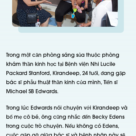
Trong một căn phòng sáng sủa thuộc phòng
khám thần kinh học tại Bệnh viện Nhi Lucile
Packard Stanford, Kirandeep, 24 tuổi, đang gặp
bác sĩ phẫu thuật thần kinh của mình, Tiến sĩ
Michael SB Edwards.
Trong lúc Edwards nói chuyện với Kirandeep và
bố mẹ cô bé, ông cũng nhắc đến Becky Edens
trong cuộc trò chuyện. Nếu không có Edens,
cuộc gặp gỡ giữa bác sĩ và bệnh nhân này sẽ