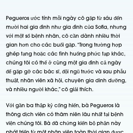
Pegueros ước tính mỗi ngày cô gặp từ sáu đến
mười hai gia đình như gia đình của Sofia, nhưng
với một số bệnh nhân, cô cần dành nhiều thời
gian hơn cho các buổi gặp. “Trong trường hợp
ghép tạng hoặc các tình huống phức tạp khác,
chúng tôi có thể ở cùng một gia đình cả ngày
để gặp gỡ các bác sĩ, đội ngũ trước và sau phẫu
thuật, nhân viên xã hội, chuyên gia dinh dưỡng,
và nhiều người khác,” cô giải thích.
Với gần ba thập kỷ cống hiến, bà Pegueros là
thông dịch viên có thâm niên lâu nhất tại bệnh
viện chúng tôi. Bà đã chứng kiến bộ phận này
phát triển từ một nhân viên toàn thời gian được