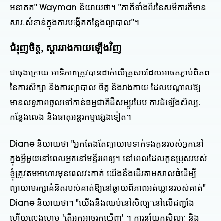
អនាគត" Wayman និយាយថា។ "ភាគីទាំងពីរនៃសមីការគឺមាន
សារៈសំខាន់ក្នុងការបង្កើតកន្លែងព្យាបាល"។
ជំរុញចិត្ត, ស្តាររាងកាយឡើងវិញ
ជាចុងក្រោយ អាទិភាពត្រូវបានដាក់លើគ្រួសារដែលអាចតភ្ជាប់ពិភព
នៃការសិក្សា និងការព្យាបាល ចិត្ត និងរាងកាយ ដែលបណ្តាលឱ្យ
មានលទ្ធភាពចូលទៅកាន់ធម្មជាតិដ៏សម្បូរបែប ការដំឡើងសិល្បៈ
កន្លែងលេង និងធាតុអន្តរកម្មផ្សេងទៀត។
Diane និយាយថា "អ្នកតែងតែព្យាយាមទាក់ទងកូនរបស់អ្នកនៅ
ក្នុងអ្វីមួយនៅពេលអ្នកនៅមន្ទីរពេទ្យ។ នៅពេលដែលកូនប្រុសរបស់
ខ្ញុំត្រូវតមអាហារមុនពេលវះកាត់ យើងនឹងដើរតាមសាលធំដើម្បី
ព្យាយាមរក្សាគំនិតរបស់គាត់ឱ្យនៅឆ្ងាយពីភាពអត់ឃ្លានរបស់គាត់"
Diane និយាយថា។ "យើងនឹងឈប់នៅសិល្បៈនៅលើជញ្ជាំង
ហើយលេងហ្គេម 'តើអ្នកអាចរកឃើញ' ។ ការនាំយកសិល្បៈ និង