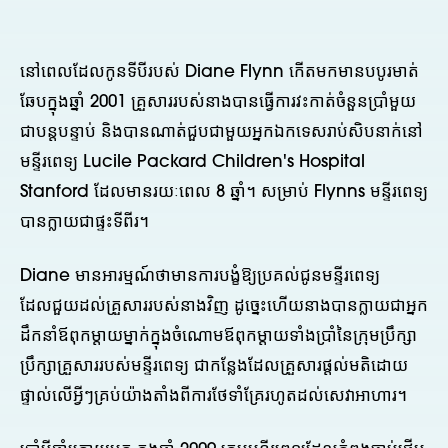
នៅពេលដែលកូនទីបីរបស់ Diane Flynn កើតមកមានបបូរមាត់
ឆែបក្នុងឆ្នាំ 2001 គ្រួសាររបស់នាងបានធ្វើការវះកាត់ចំនួនប្រាំមួយ
ជាបន្តបន្ទាប់ និងបានណាត់ជួបជាមួយអ្នកឯកទេសរាប់សិបនាក់នៅ
មន្ទីរពេទ្យ Lucile Packard Children's Hospital
Stanford ដែលមានរយៈពេល 8 ឆ្នាំ។ សម្រាប់ Flynns មន្ទីរពេទ្យ
បានក្លាយជាផ្ទះទីពីរ។
Diane មានអារម្មណ៍ថាមានការបង្ខំឱ្យប្រគល់ជូនមន្ទីរពេទ្យ
ដែលជួយដល់គ្រួសាររបស់នាងវិញ ដូច្នេះហើយនាងបានក្លាយជាអ្នក
ដឹកនាំឪពុកម្តាយម្នាក់ក្នុងចំណោមឪពុកម្តាយទាំងប្រាំនៃក្រុមប្រឹក្សា
ប្រឹក្សាគ្រួសាររបស់មន្ទីរពេទ្យ ជាកន្លែងដែលគ្រួសារផ្តល់មតិដោយ
ផ្ទាល់លើអ្វីៗគ្រប់យ៉ាងតាំងពីការថែទាំគ្រែរហូតដល់សេវាអាហារ។