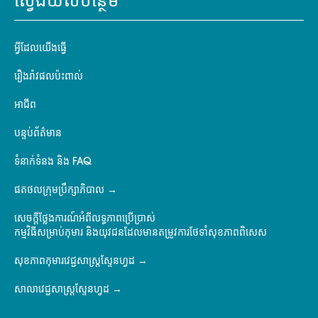
ស្វែងយល់បន្ថែម
អ្វីដែលយើងធ្វើ
រឿងរ៉ាវផលប៉ះពាល់
អាជីព
បន្ទប់ព័ត៌មាន
ទំនាក់ទំនង និង FAQ
ផតថលក្រុមប្រឹក្សាភិបាល
សេចក្តីថ្លែងការណ៍អំពីលទ្ធភាពប្រើប្រាស់
កម្មវិធីសម្រាប់កុមារ និងយុវជនដែលមានតម្រូវការថែទាំសុខភាពពិសេស
សុខភាពកុមារវេជ្ជសាស្ត្រស្ទែនហ្វដ
សាលាវេជ្ជសាស្ត្រស្ទែនហ្វដ