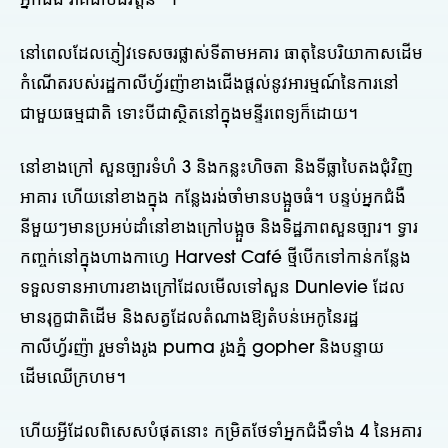
អ្នកជំងឺ វាគឺជាបដិវត្តន៍" ។
នៅពេលដែលភ្ញៀវទេសចរផ្លាស់ទីតាមអគារ ធាតុនៃបរិយាកាសដើម
កំណើតរបស់រដ្ឋកាលីហ្វ័រញ៉ាខាងជើងផ្តល់នូវអារម្មណ៍នៃការនៅ
ជាមួយធម្មជាតិ ទោះបីជាស្ថិតនៅក្នុងមន្ទីរពេទ្យក៏ដោយ។
នៅខាងក្រៅ សួនច្បារទំហំ 3 និងកន្លះហិចតា និងទីធ្លាបៃតងជុំវិញ
អាគារ ហើយនៅខាងក្នុង កន្លែងរង់ចាំមានបង្អួចធំ។ បន្ទប់អ្នកជំងឺ
នីមួយៗមានប្រអប់ដាំនៅខាងក្រៅបង្អួច និងទិដ្ឋភាពសួនច្បារ។ ទ្វារ
កញ្ចក់នៅក្នុងហាងកាហ្វេ Harvest Café ថ្មីបើកទៅកាន់កន្លែង
ទទួលទានអាហារខាងក្រៅដែលមើលទៅសួន Dunlevie ដែល
មានរុក្ខជាតិដើម និងសត្វដែលតំណាងឱ្យតំបន់អេកូនៃរដ្ឋ
កាលីហ្វ័រញ៉ា រួមទាំងរូង puma រូងភ្នំ gopher និងបន្ទាយ
ដើមឈើក្រហម។
ហើយអ្វីដែលពិសេសបំផុតនោះ កម្រិតថែទាំអ្នកជំងឺទាំង 4 នៃអគារ