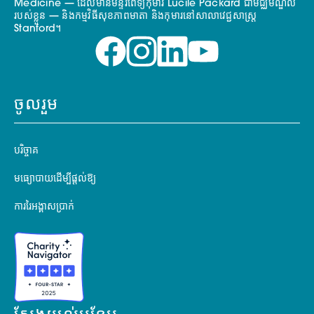
Medicine — ដែលមានមន្ទីរពេទ្យកុមារ Lucile Packard ជាមជ្ឈមណ្ឌល
របស់ខ្លួន — និងកម្មវិធីសុខភាពមាតា និងកុមារនៅសាលាវេជ្ជសាស្ត្រ
Stanford។
ចូលរួម
បរិច្ចាគ
មធ្យោបាយដើម្បីផ្តល់ឱ្យ
ការរៃអង្គាសប្រាក់