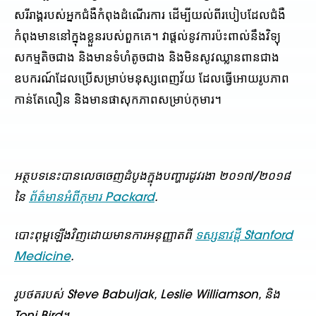
សរីរាង្គរបស់អ្នកជំងឺកំពុងដំណើរការ ដើម្បីយល់ពីរបៀបដែលជំងឺ
កំពុងមាននៅក្នុងខ្លួនរបស់ពួកគេ។ វាផ្តល់នូវការប៉ះពាល់នឹងវិទ្យុ
សកម្មតិចជាង និងមានទំហំតូចជាង និងមិនសូវឈ្លានពានជាង
ឧបករណ៍ដែលប្រើសម្រាប់មនុស្សពេញវ័យ ដែលធ្វើអោយរូបភាព
កាន់តែលឿន និងមានផាសុកភាពសម្រាប់កុមារ។
អត្ថបទ​នេះ​បាន​លេច​ចេញ​ដំបូង​ក្នុង​បញ្ហា​រដូវរងា ២០១៧/២០១៨
នៃ​
ព័ត៌មានអំពីកុមារ Packard
.
បោះពុម្ពឡើងវិញដោយមានការអនុញ្ញាតពី
ទស្សនាវដ្ដី Stanford
Medicine
.
រូបថតរបស់ Steve Babuljak, Leslie Williamson, និង