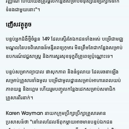
វិញ្ញាណ ហើយយើងត្រូវផ្តល់កន្លែងសម្រាប់មនុស្សដើម្បីរក្សាទំនាក់
ទំនងជាមួយនោះ"។
ញើសវត្ថុតូច
បន្ទប់អ្នកជំងឺថ្មីចំនួន 149 ដែលស្ទើរតែឯកជនទាំងអស់ បម្រើជាមជ្ឈ
មណ្ឌលនៃបទពិសោធន៍មន្ទីរពេទ្យកុមារ មិនត្រឹមតែជាកន្លែងសម្រាប់
ឧបករណ៍វេជ្ជសាស្ត្រ និងការសួរសុខទុក្ខពីគ្រូពេទ្យប៉ុណ្ណោះទេ។
បន្ទប់សម្រាកព្យាបាល ផាសុកភាព និងធំទូលាយ ដែលរចនាឡើង
សម្រាប់គ្រួសារទាំងមូល បម្រើជាមូលដ្ឋានសម្រាប់អាហារពេលយប់
ភាពយន្ត និងហ្គេម ហើយរួមបញ្ចូលកន្លែងដេកសម្រាប់សមាជិក
គ្រួសារពីរនាក់។
Karen Wayman នាយកក្រុមប្រឹក្សាប្រឹក្សាគ្រួសារមាន
ប្រសាសន៍ថា "នៅពេលដែលឪពុកម្តាយអាចមានបន្ទប់ឯកជន