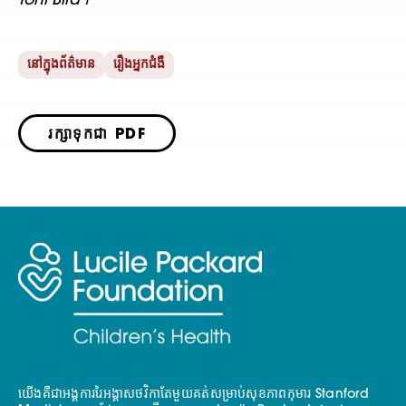
Toni Bird។
នៅក្នុងព័ត៌មាន
រឿងអ្នកជំងឺ
រក្សាទុកជា PDF
យើងគឺជាអង្គការរៃអង្គាសថវិកាតែមួយគត់សម្រាប់សុខភាពកុមារ Stanford