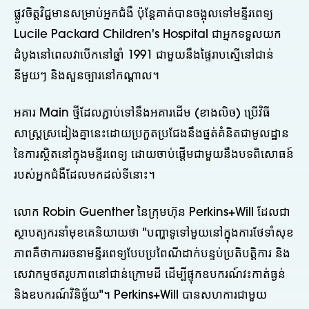
ផ្លូវចិត្តវិជ្ជមានសម្រាប់អ្នកជំងឺ ប៉ុន្តែគាត់បានចង្អុលទៅមន្ទីរពេទ្យ
Lucile Packard Children's Hospital ជាអ្នកទទួលយក
ដំបូងនៅពេលវាបើកនៅឆ្នាំ 1991 ជាមួយនឹងផ្ទៃរាបស្មើនៅជាន់
នីមួយៗ និងសួនច្បារនៅកណ្តាល។
អគារ Main ថ្មីដែលភ្ជាប់ទៅនឹងអគារដើម (ខាងលិច) ប្រើវិធី
សាស្រ្តស្រដៀងគ្នានេះដោយប្រកួតប្រជែងនឹងផ្នត់គំនិតជាមូលដ្ឋាន
នៃការស្ថិតនៅក្នុងមន្ទីរពេទ្យ ដោយចាប់ផ្តើមជាមួយនឹងបទពិសោធន៍
របស់អ្នកជំងឺដែលមកដល់ទីនោះ។
លោក Robin Guenther នៃក្រុមហ៊ុន Perkins+Will ដែលជា
ស្ថាបត្យករនាំមុខគេនិយាយថា "បញ្ហាទូទៅមួយនៅក្នុងការថែទាំសុខ
ភាពគឺថាការរចនាមន្ទីរពេទ្យបែបប្រពៃណីដាក់បន្ទប់ប្រតិបត្តិការ និង
សេវាកម្មថតរូបភាពនៅជាន់ក្រោមដី ដើម្បីផ្ទុកឧបករណ៍វះកាត់ធ្ងន់
និងឧបករណ៍វិនិច្ឆ័យ"។ Perkins+Will បានសហការជាមួយ