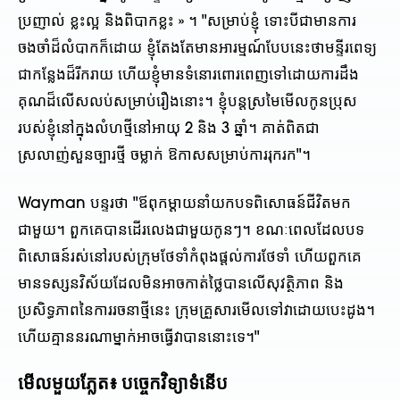
ប្រញាល់ ខ្លះ​ល្អ និង​ពិបាក​ខ្លះ » ។ "សម្រាប់ខ្ញុំ ទោះបីជាមានការ
ចងចាំដ៏លំបាកក៏ដោយ ខ្ញុំតែងតែមានអារម្មណ៍បែបនេះថាមន្ទីរពេទ្យ
ជាកន្លែងដ៏រីករាយ ហើយខ្ញុំមានទំនោរពោរពេញទៅដោយការដឹង
គុណដ៏លើសលប់សម្រាប់រឿងនោះ។ ខ្ញុំបន្តស្រមៃមើលកូនប្រុស
របស់ខ្ញុំនៅក្នុងលំហថ្មីនៅអាយុ 2 និង 3 ឆ្នាំ។ គាត់ពិតជា
ស្រលាញ់សួនច្បារថ្មី ចម្លាក់ ឱកាសសម្រាប់ការរុករក"។
Wayman បន្ទរថា "ឪពុកម្តាយនាំយកបទពិសោធន៍ជីវិតមក
ជាមួយ។ ពួកគេបានដើរលេងជាមួយកូនៗ។ ខណៈពេលដែលបទ
ពិសោធន៍រស់នៅរបស់ក្រុមថែទាំកំពុងផ្តល់ការថែទាំ ហើយពួកគេ
មានទស្សនវិស័យដែលមិនអាចកាត់ថ្លៃបានលើសុវត្ថិភាព និង
ប្រសិទ្ធភាពនៃការរចនាថ្មីនេះ ក្រុមគ្រួសារមើលទៅវាដោយបេះដូង។
ហើយគ្មាននរណាម្នាក់អាចធ្វើវាបាននោះទេ។"
មើលមួយភ្លែត៖ បច្ចេកវិទ្យាទំនើប