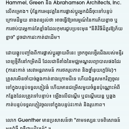
Hammel, Green និង Abrahamson Architects, Inc.
លើគម្រោង។ ប៉ុន្តែការអនុវត្តនៃការផ្លាស់ប្តូរអ្នកជំងឺចុះទៅបន្ទប់
ក្រោមដីមួយ នាងពន្យល់ថា អាចធ្វើឱ្យអារម្មណ៍នៃការភ័យខ្លាច ឬ
ការថប់បារម្ភកាន់តែខ្លាំងដែលកុមារជួបប្រទះមុន "នីតិវិធីដ៏គួរឱ្យភ័យ
ខ្លាច" ដូចជាការវះកាត់ជាដើម។
ដោយឆ្លុះបញ្ចាំងពីការផ្លាស់ប្តូរឆ្ងាយពីនេះ ច្រកចូលថ្មើរជើងរបស់មន្ទីរ
ពេទ្យថ្មីគឺនៅកម្រិតដី ដែលជាទីតាំងនៃមជ្ឈមណ្ឌលព្យាបាលផងដែរ
(ការវះកាត់ សេវាអន្តរាគមន៍ ការថតរូបភាព និងថ្នាំនុយក្លេអ៊ែរ)។
គ្រួសារមិនចាំបាច់ឆ្លងកាត់ខាងក្រោមដីទេ ហើយជំនួសមកវិញចូល
ទៅក្នុងបន្ទប់ទទួលភ្ញៀវធំ ហើយមានជម្រើសមួយចំនួនប៉ុណ្ណោះអំពី
កន្លែងដែលត្រូវទៅបន្ទាប់៖ ឡើងលើជណ្តើរ ឬជណ្តើរយន្ត ឬឆ្លង
កាត់បន្ទប់ទទួលភ្ញៀវចូលទៅក្នុងបន្ទប់វះកាត់ និងរូបភាព។
លោក Guenther មានប្រសាសន៍ថា "តាមទស្សនៈបទពិសោធន៍