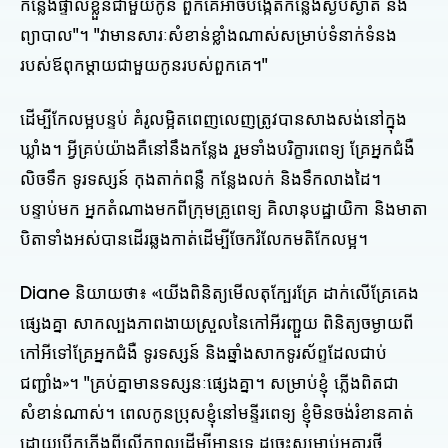
កន្លែងផ្ទាល់ខ្លួនជាមួយកូន ពួកគេអាចបង្កើតកន្លែងស្ងប់ស្ងាត់ និង
ព្យាបាល"។ "វាមានសារៈសំខាន់ខ្លាំងណាស់សម្រាប់ទំនាក់ទំនង
របស់ឪពុកម្តាយជាមួយកូនរបស់ពួកគេ។"
ដើម្បីកែលម្អបន្ទប់ គំរូលម្អិតពេញលេញត្រូវបានសាងសង់នៅក្នុង
ឃ្លាំង។ អ្វីគ្រប់យ៉ាងគឺនៅនឹងកន្លែង រួមទាំងបរិក្ខារពេទ្យ គ្រែអ្នកជំងឺ
លិចទឹក ទូរទស្សន៍ កុងតាក់ពន្លឺ កន្លែងលក់ និងទឹកលាងដៃ។
បន្ទាប់មក អ្នកតំណាងមកពីក្រុមគ្រូពេទ្យ គិលានុបដ្ឋាយិកា និងមាតា
បិតាទាំងអស់បានដើរឆ្លងកាត់ដើម្បីចែករំលែកមតិកែលម្អ។
Diane និយាយ​ថា​៖ «​យើង​ពិនិត្យ​មើល​តុ​ក្បែរ​គ្រែ ដាក់​លើ​គ្រែ​គេង​
ផ្សេង​គ្នា សាកល្បង​ភាពងាយស្រួល​នៃ​កៅអី​រញ្ជួយ ពិនិត្យ​ចម្ងាយ​ពី​
កៅអី​ទៅ​គ្រែ​អ្នកជំងឺ ទូរទស្សន៍ និង​ឆ្នាំង​សាក​ទូរស័ព្ទ​ដែល​ជាប់​
ជញ្ជាំង​»​។ "គ្រប់គ្នាមានទស្សនៈផ្សេងគ្នា។ សម្រាប់ខ្ញុំ ភ្លើងពិតជា
សំខាន់ណាស់។ ពេលកូនប្រុសខ្ញុំនៅមន្ទីរពេទ្យ ខ្ញុំមិនចង់រំខានគាត់
ដោយបើកភ្លើងពីលើក្បាលដើម្បីអានទេ ដូច្នេះសម្រាប់អគារថ្មី