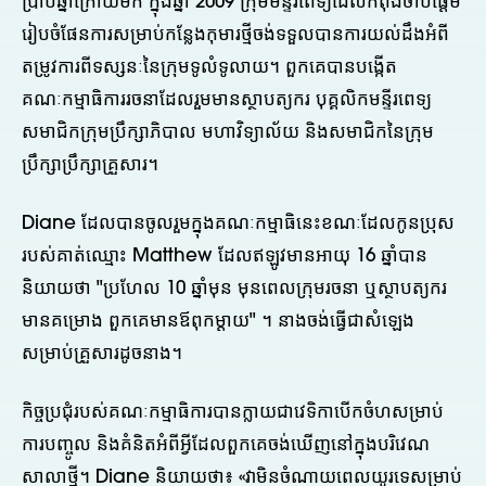
ប្រាំបីឆ្នាំក្រោយមក ក្នុងឆ្នាំ 2009 ក្រុមមន្ទីរពេទ្យដែលកំពុងចាប់ផ្តើម
រៀបចំផែនការសម្រាប់កន្លែងកុមារថ្មីចង់ទទួលបានការយល់ដឹងអំពី
តម្រូវការពីទស្សនៈនៃក្រុមទូលំទូលាយ។ ពួកគេបានបង្កើត
គណៈកម្មាធិការរចនាដែលរួមមានស្ថាបត្យករ បុគ្គលិកមន្ទីរពេទ្យ
សមាជិកក្រុមប្រឹក្សាភិបាល មហាវិទ្យាល័យ និងសមាជិកនៃក្រុម
ប្រឹក្សាប្រឹក្សាគ្រួសារ។
Diane ដែលបានចូលរួមក្នុងគណៈកម្មាធិនេះខណៈដែលកូនប្រុស
របស់គាត់ឈ្មោះ Matthew ដែលឥឡូវមានអាយុ 16 ឆ្នាំបាន
និយាយថា "ប្រហែល 10 ឆ្នាំមុន មុនពេលក្រុមរចនា ឬស្ថាបត្យករ
មានគម្រោង ពួកគេមានឪពុកម្តាយ" ។ នាងចង់ធ្វើជាសំឡេង
សម្រាប់គ្រួសារដូចនាង។
កិច្ចប្រជុំរបស់គណៈកម្មាធិការបានក្លាយជាវេទិកាបើកចំហសម្រាប់
ការបញ្ចូល និងគំនិតអំពីអ្វីដែលពួកគេចង់ឃើញនៅក្នុងបរិវេណ
សាលាថ្មី។ Diane និយាយ​ថា​៖ «​វា​មិន​ចំណាយ​ពេល​យូរ​ទេ​សម្រាប់​