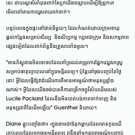
នេះ ដាយណូស័រកំពុងពាក់ស្បែកជើងទន្សាយដើម្បីឱ្យពួកគេ
មើលទៅមានភាពរួសរាយរាក់ទាក់។
បន្ទប់លេងក្នុងផ្ទះនៅជាន់នីមួយៗ ដែលកំណត់ដោយក្រុមអាយុ
ផ្តល់កន្លែងសម្រាប់សិល្បៈ និងសិប្បកម្ម ហ្គេមជាក្រុម និងសកម្មភាព
ផ្សេងទៀតដែលពាក់ព័ន្ធនឹងគ្រួសារទាំងមូល។
"មានភ័ស្តុតាងមិនចេះចប់ដែលគាំទ្រដល់តម្រូវការផ្នែកវេជ្ជសាស្រ្ត
សម្រាប់ធាតុព្យាបាលនៅក្នុងមន្ទីរពេទ្យ។ ប៉ុន្តែនៅចុងបញ្ចប់នៃថ្ងៃ
នោះ អ្វីដែលធ្វើឱ្យវាដំណើរការគឺមានអារម្មណ៍ថាមនុស្សខ្លាំង
ណាស់។ អ្វីដែលយើងចង់បានគឺការពង្រីកចក្ខុវិស័យដើមរបស់
Lucile Packard ដែលនឹងមិនបាត់បង់ភាពទាក់ទាញ និង
មនុស្សជាតិនៃដើមឡើយ" Guenther និយាយ។
Diane ឆ្លុះ​បញ្ចាំង​ថា​៖ «​ក្នុង​នាម​ជា​ឪពុក​ម្តាយ​ដែល​មាន​កូន​ឈឺ
គ្រប់​ពេល​ដែល​អ្នក​ចូល​មន្ទីរពេទ្យ វា​នឹង​នាំ​មក​នូវ​អារម្មណ៍​ប្រញាប់