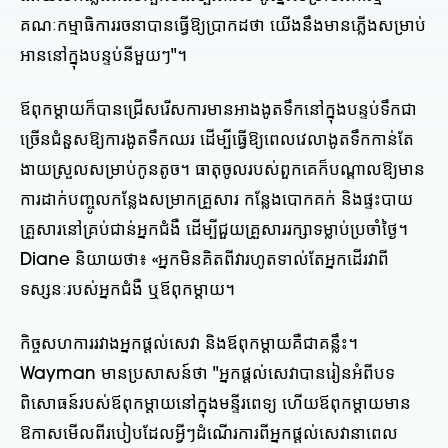
គណៈកម្មាធិការរចនាបានធ្វើឱ្យប្រាកដថា យើងនឹងមានភ្លើងសម្រាប់
អាននៅក្នុងបន្ទប់នីមួយៗ"។
ឪពុកម្តាយក៏បានជ្រើសរើសការមានអាងងូតទឹកនៅក្នុងបន្ទប់ទឹកជា
ច្រើនជំនួសឱ្យការងូតទឹកឈរ ដើម្បីធ្វើឱ្យពេលវេលាងូតទឹកកាន់តែ
ងាយស្រួលសម្រាប់កូនតូច។ ធាតុចូលរបស់ពួកគេក៏បណ្តាលឱ្យមាន
ការដាក់បញ្ចូលកន្លែងសម្រាកគ្រួសារ កន្លែងបោកគក់ និងផ្ទះបាយ
គ្រួសារនៅគ្រប់ជាន់អ្នកជំងឺ ដើម្បីជួយគ្រួសាររក្សាទម្លាប់ប្រចាំថ្ងៃ។
Diane និយាយ​ថា​៖ «​អ្នក​មិន​គិត​ពី​វា​រហូត​ទាល់តែ​អ្នក​ដើរ​វា​ពី​
ទស្សនៈ​របស់​អ្នកជំងឺ ឬ​ឪពុកម្តាយ​។
កិច្ចសហការរវាងអ្នកផ្តល់សេវា និងឪពុកម្តាយគឺជាគន្លឹះ។
Wayman មានប្រសាសន៍ថា "អ្នកផ្តល់សេវាបានរៀនអំពីបទ
ពិសោធន៍របស់ឪពុកម្តាយនៅក្នុងមន្ទីរពេទ្យ ហើយឪពុកម្តាយមាន
ឱកាសមើលពីរបៀបដែលអ្វីៗដំណើរការពីអ្នកផ្តល់សេវានាពេល