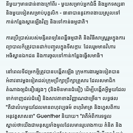
នីមួយៗមានជាន់ខាងក្រៅពីរ - មួយសម្រាប់អ្នកជំងឺ និងអ្នកទស្សនា
និងមួយទៀតសម្រាប់បុគ្គលិក - ធានាបាននូវភាពងាយស្រួលទៅ
កាន់កន្លែងស្តារឡើងវិញ និងទៅកាន់ធម្មជាតិ។
ការប្រើប្រាស់របស់មន្ទីរពេទ្យនៃពន្លឺធម្មជាតិ និងវិធីសាស្រ្តរួមក្នុងការ
ព្យាបាលក៏ត្រូវបានដាក់បញ្ចូលក្នុងទីសក្ការៈ ដែលរួមមានវិហារ
អធិស្ឋានឯកជន និងការចូលទៅកាន់កន្លែងធ្វើសមាធិ។
នៅពេល​ទីជម្រក​ថ្មី​ត្រូវបាន​បង្កើត​ឡើង ក្រុមការងារ​ម្តងទៀត​បាន​
អំពាវនាវ​ម្ដងទៀត​ដល់​ក្រុមប្រឹក្សា​ប្រឹក្សា​គ្រួសារ ដែល​សមាជិក​
តំណាង​ឲ្យ​ជំនឿ​ផ្សេងៗ (និង​មិន​មាន​ជំនឿ) ដើម្បី​បង្កើត​អ្វី​មួយ​ដែល​
ទាក់ទាញ​ដល់​ជំនឿ និង​សាវតា​ខាង​វិញ្ញាណ​ជាច្រើន។ លទ្ធផល
"គឺជាលំហមួយដែលមានពហុវប្បធម៍ ពហុវិមាត្រ និងហួសពីការ
អនុវត្តសាសនា" Guenther និយាយ។ "វាគឺអំពីការទទួល
ស្គាល់ថាយើងជាមនុស្សទាំងមូលដែលមានរូបរាងកាយ គំនិត និង