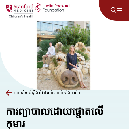
រំលងទៅមាតិកា
ចូលទៅកាន់រឿងរ៉ាវផលប៉ះពាល់ទាំងអស់។
ការ​ព្យាបាល​ដោយ​ផ្តោត​លើ​
កុមារ