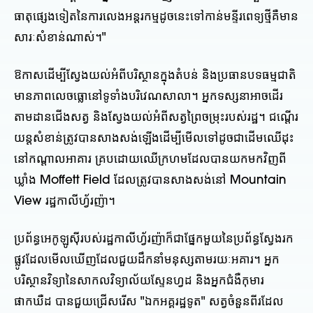
ធាតុផ្សេងទៀតនៃការលេងអន្តរកម្មដូចនេះទៅកាន់មន្ទីរពេទ្យថ្មីគឺមាន
សារៈសំខាន់ណាស់។"
ឱកាសដើម្បីស្វែងយល់អំពីបរិស្ថានក្នុងតំបន់ និងប្រធានបទធម្មជាតិ
មានភាពលេចធ្លោនៅទូទាំងបរិវេណសាលា។ អ្នកទស្សនាអាចដើរ
តាមដានជើងសត្វ និងស្វែងយល់អំពីសត្វព្រៃចម្រុះរបស់រដ្ឋ។ ជណ្តើរ
យន្តសំខាន់ត្រូវបានសាងសង់ឡើងដើម្បីមើលទៅដូចជាដើមឈើដុះ
នៅកណ្តាលអាគារ គ្របដោយឈើក្រហមដែលបានយកមកវិញពី
ឃ្លាំង Moffett Field ដែលត្រូវបានសាងសង់នៅ Mountain
View រដ្ឋកាលីហ្វ័រញ៉ា។
ប្រព័ន្ធអេកូឡូស៊ីរបស់រដ្ឋកាលីហ្វ័រញ៉ាក៏ជាផ្នែកមួយនៃប្រព័ន្ធស្វែងរក
ផ្លូវដែលមើលឃើញដែលជួយដឹកនាំមនុស្សតាមរយៈអគារ។ អ្នក
បរិស្ថានវិទ្យានៃសាកលវិទ្យាល័យស្ទែនហ្វដ និងអ្នកជំងឺកុមារ
ផាកឃឺដ បានជួយជ្រើសរើស "ឯកអគ្គរដ្ឋទូត" សត្វចំនួនពីរដែល