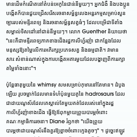
មានដើមកំណើតនៅតំបន់អេកូនៃជាន់នីមួយៗ។ អ្នកជំងឺ និងបងប្អូន
បង្កើតក៏បានជួយជ្រើសរើសរចនាសម្ព័ន្ធលេងអន្តរកម្មសម្រាប់សួន
ច្បាររបស់មន្ទីរពេទ្យ និងរចនាសម្ព័ន្ធសត្វធំៗ ដែលបម្រើជាទីតាំង
សម្គាល់ទិសដៅនៅជាន់នីមួយៗ។ លោក Guenther និយាយថា
"នេះគឺជាមន្ទីរពេទ្យភាគខាងជើងរដ្ឋកាលីហ្វ័រញ៉ា ជាកន្លែងដែល
មនុស្សឱ្យតម្លៃលើការអភិរក្សប្រភេទសត្វ និងធម្មជាតិ។ វាមាន
សារៈសំខាន់ណាស់ក្នុងការបង្កើតអគារមួយដែលបង្ហាញពីការរក្សា
តម្លៃទាំងនោះ"។
ប៉ុន្តែធាតុមួយនៃ whimsy សមសម្រាប់កុមារនៅតែមាន។ ដំបូង
ឡើយ រូបចម្លាក់ដែលមានទំហំប៉ុនមួយគូនៃ hadrosaurs ដែល
ជាដាយណូស័រដែលគេស្គាល់តែមួយគត់ដែលរស់នៅក្នុងរដ្ឋ
កាលីហ្វ័រញ៉ាខាងជើង ធ្វើឱ្យឪពុកម្តាយព្រួយបារម្ភចំពោះ
គណៈកម្មាធិការរចនា។ Diane រំឭកថា "យើងព្រួយ
បារម្ភថាដាយណូស័រនឹងគួរឱ្យខ្លាចចំពោះក្មេងតូចៗ" ។ ដូច្នេះឥឡូវ