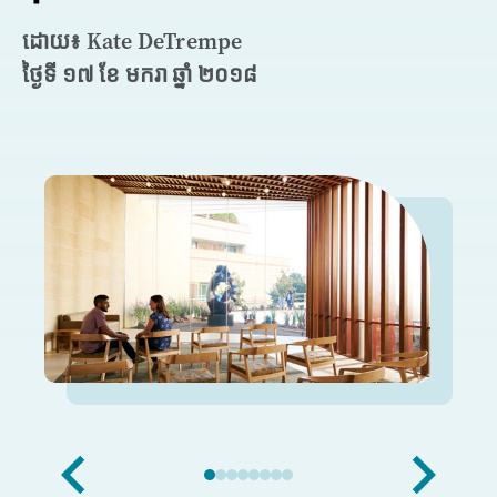
ដោយ៖ Kate DeTrempe
ថ្ងៃទី ១៧ ខែ មករា ឆ្នាំ ២០១៨