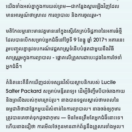
យើង​ទាំង​អស់​គ្នា​ក្នុង​ការ​យល់​ព្រម—ជា​កន្លែង​ស្ដារ​ឡើង​វិញ​ដែល​
មាន​អារម្មណ៍​ថា​ស្រាល ការ​ព្យាបាល និង​ការ​ចូល​រួម​»។
មតិកែលម្អនោះមានវត្តមាននៅក្នុងស្ទើរតែគ្រប់ទិដ្ឋភាពនៃអគារធំថ្មី
ដែលបានបើកសម្រាប់អ្នកជំងឺនៅថ្ងៃទី 9 ខែធ្នូ ឆ្នាំ 2017។ អគារនេះ
រួមបញ្ចូលគ្នានូវឧបករណ៍វេជ្ជសាស្ត្រទំនើបបំផុតជាមួយនឹងវិធី
សាស្រ្តរួមក្នុងការព្យាបាល - ផ្តោតលើគ្រួសារជាបេះដូងនៃការថែទាំ
អ្នកជំងឺ។
គំនិតនេះគឺនឹកឃើញដល់ទស្សនវិស័យស្ថាបនិករបស់ Lucile
Salter Packard សម្រាប់មន្ទីរពេទ្យ៖ ដើម្បីចិញ្ចឹមបីបាច់រាងកាយ
និងព្រលឹងរបស់កុមារគ្រប់រូប។ នាងបានទទួលស្គាល់ថាមពលនៃ
ធម្មជាតិថាជាផ្នែកមួយដ៏សំខាន់នៃការព្យាបាល។ នាង​ចង់​ឲ្យ​កុមារ​
ត្រូវ​បាន​គេ​ចាត់​ទុក​ដូច​ជា​កុមារ — មិន​មែន​ត្រឹម​តែ​អ្នក​ជំងឺ​នោះ​ទេ។
ហើយ​នាង​ជឿ​ថា ការ​មើល​ថែ​កូន​មាន​ពាក់​ព័ន្ធ​នឹង​គ្រួសារ​ទាំង​មូល។