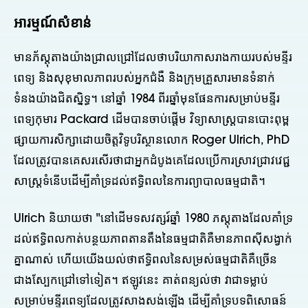
អារម្មណ៍សំខាន់
មានភ័ស្តុតាងយ៉ាងជ្រាលជ្រៅដែលថាបរិយាកាសរាងកាយរបស់មន្ទីរ
ពេទ្យ និងសុខុមាលភាពរបស់អ្នកជំងឺ និងក្រុមគ្រួសារមានទំនាក់
ទំនងយ៉ាងជិតស្និទ្ធ។ នៅឆ្នាំ 1984 ពីរឆ្នាំមុនផែនការសម្រាប់មន្ទីរ
ពេទ្យកុមារ Packard ដើមបានចាប់ផ្តើម វិទ្យាសាស្រ្តបានបោះពុម្ព
ផ្សាយការសិក្សាដោយចិត្តវិទូបរិស្ថានលោក Roger Ulrich, PhD
ដែលត្រូវបានគេសរសើរថាជាអ្នកដំបូងគេដែលប្រើការស្រាវជ្រាវវេជ្ជ
សាស្រ្តទំនើបដើម្បីគាំទ្រដល់ឥទ្ធិពលនៃការព្យាបាលធម្មជាតិ។
Ulrich និយាយថា "នៅដើមទសវត្សរ៍ឆ្នាំ 1980 ភស្តុតាងដែលគាំទ្រ
ដល់ឥទ្ធិពលកាត់បន្ថយភាពតានតឹងនៃធម្មជាតិគឺមានភាពស៊ីសង្វាក់
គ្នាណាស់ ហើយយើងយល់ថាឥទ្ធិពលនៃសម្រស់ធម្មជាតិគឺច្រើន
ជាងស្បែកជ្រៅទៅទៀត។ ឥឡូវនេះ គាត់ពន្យល់ថា វាជាទម្លាប់
សម្រាប់មន្ទីរពេទ្យដែលត្រូវសាងសង់ឡើង ដើម្បីគាំទ្របទពិសោធន៍