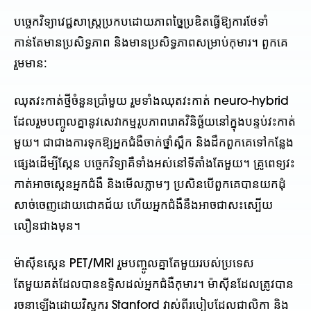
បច្ចេកវិទ្យាវេជ្ជសាស្ត្រប្រកបដោយភាពច្នៃប្រឌិតធ្វើឱ្យការថែទាំ
កាន់តែមានប្រសិទ្ធភាព និងមានប្រសិទ្ធភាពសម្រាប់កុមារ។ ពួកគេ
រួមមាន:
ឈុតវះកាត់ថ្មីចំនួនប្រាំមួយ រួមទាំងឈុតវះកាត់ neuro-hybrid
ដែលរួមបញ្ចូលគ្នានូវសេវាកម្មរូបភាពរោគវិនិច្ឆ័យនៅក្នុងបន្ទប់វះកាត់
មួយ។ ជាជាង​ការ​ទុក​ឱ្យ​អ្នក​ជំងឺ​ចាក់ថ្នាំ​ស្ពឹក និង​ដឹក​ពួកគេ​ទៅ​កន្លែង​
ផ្សេង​ដើម្បី​ស្កែន បច្ចេកវិទ្យា​គឺ​ទាំងអស់​នៅ​ទីតាំង​តែមួយ។ គ្រូពេទ្យវះ
កាត់អាចស្កេនអ្នកជំងឺ និងមើលភ្លាមៗ ប្រសិនបើពួកគេបានយកដុំ
សាច់ចេញដោយជោគជ័យ ហើយអ្នកជំងឺនឹងអាចជាសះស្បើយ
លឿនជាងមុន។
ម៉ាស៊ីនស្កេន PET/MRI រួមបញ្ចូលគ្នាតែមួយរបស់ប្រទេស
តែមួយគត់ដែលបានឧទ្ទិសដល់អ្នកជំងឺកុមារ។ ម៉ាស៊ីនដែលត្រូវបាន
រចនាឡើងដោយវិស្វករ Stanford វាស់ពីរបៀបដែលជាលិកា និង