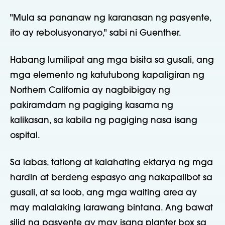
"Mula sa pananaw ng karanasan ng pasyente,
ito ay rebolusyonaryo," sabi ni Guenther.
Habang lumilipat ang mga bisita sa gusali, ang
mga elemento ng katutubong kapaligiran ng
Northern California ay nagbibigay ng
pakiramdam ng pagiging kasama ng
kalikasan, sa kabila ng pagiging nasa isang
ospital.
Sa labas, tatlong at kalahating ektarya ng mga
hardin at berdeng espasyo ang nakapalibot sa
gusali, at sa loob, ang mga waiting area ay
may malalaking larawang bintana. Ang bawat
silid ng pasyente ay may isang planter box sa