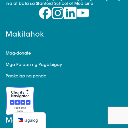
ina at bata sa Stanford School of Medicine.
Makilahok
Mag-donate
Mga Paraan ng Pagbibigay
Pagkalap ng pondo
Matuto pa
Tagalog