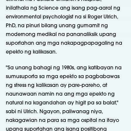
inilathala ng Science ang isang pag-aaral ng
environmental psychologist na si Roger Ulrich,
PhD, na pinuri bilang unang gumamit ng
modernong medikal na pananaliksik upang
suportahan ang mga nakapagpapagaling na
epekto ng kalikasan.
"Sa unang bahagi ng 1980s, ang katibayan na
sumusuporta sa mga epekto sa pagbabawas
ng stress ng kalikasan ay pare-pareho, at
naunawaan namin na ang mga epekto ng
natural na kagandahan ay higit pa sa balat,"
sabi ni Ulrich. Ngayon, paliwanag niya,
nakagawian na para sa mga ospital na itayo
upang suportahan ang isang positibong