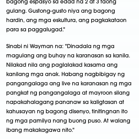
bagong espasyo sa edad na 2 at 3 taong
gulang. Gustong-gusto niya ang bagong
hardin, ang mga eskultura, ang pagkakataon
para sa paggalugad."
Sinabi ni Wayman na: "Dinadala ng mga
magulang ang buhay na karanasan sa kanila.
Nilakad nila ang paglalakad kasama ang
kanilang mga anak. Habang nagbibigay ng
pangangalaga ang live na karanasan ng mga
pangkat ng pangangalaga at mayroon silang
napakahalagang pananaw sa kaligtasan at
kahusayan ng bagong disenyo, tinitingnan ito
ng mga pamilya nang buong puso. At walang
ibang makakagawa nito."