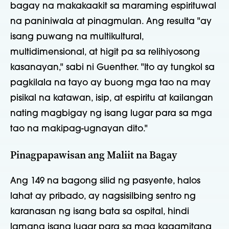
bagay na makakaakit sa maraming espirituwal
na paniniwala at pinagmulan. Ang resulta "ay
isang puwang na multikultural,
multidimensional, at higit pa sa relihiyosong
kasanayan," sabi ni Guenther. "Ito ay tungkol sa
pagkilala na tayo ay buong mga tao na may
pisikal na katawan, isip, at espiritu at kailangan
nating magbigay ng isang lugar para sa mga
tao na makipag-ugnayan dito."
Pinagpapawisan ang Maliit na Bagay
Ang 149 na bagong silid ng pasyente, halos
lahat ay pribado, ay nagsisilbing sentro ng
karanasan ng isang bata sa ospital, hindi
lamang isang lugar para sa mga kagamitang