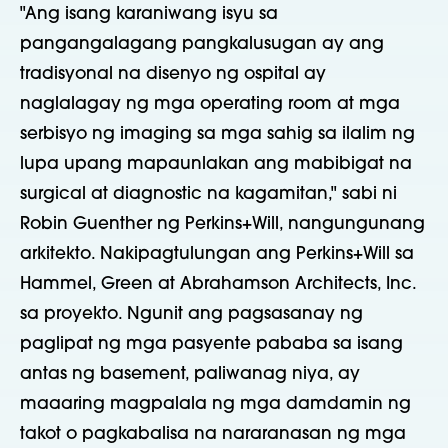
"Ang isang karaniwang isyu sa
pangangalagang pangkalusugan ay ang
tradisyonal na disenyo ng ospital ay
naglalagay ng mga operating room at mga
serbisyo ng imaging sa mga sahig sa ilalim ng
lupa upang mapaunlakan ang mabibigat na
surgical at diagnostic na kagamitan," sabi ni
Robin Guenther ng Perkins+Will, nangungunang
arkitekto. Nakipagtulungan ang Perkins+Will sa
Hammel, Green at Abrahamson Architects, Inc.
sa proyekto. Ngunit ang pagsasanay ng
paglipat ng mga pasyente pababa sa isang
antas ng basement, paliwanag niya, ay
maaaring magpalala ng mga damdamin ng
takot o pagkabalisa na nararanasan ng mga