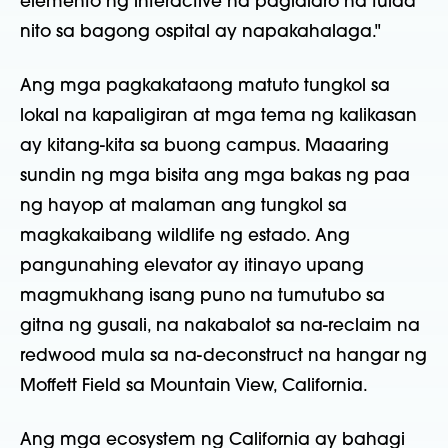
elemento ng interactive na paglalaro na tulad
nito sa bagong ospital ay napakahalaga."
Ang mga pagkakataong matuto tungkol sa
lokal na kapaligiran at mga tema ng kalikasan
ay kitang-kita sa buong campus. Maaaring
sundin ng mga bisita ang mga bakas ng paa
ng hayop at malaman ang tungkol sa
magkakaibang wildlife ng estado. Ang
pangunahing elevator ay itinayo upang
magmukhang isang puno na tumutubo sa
gitna ng gusali, na nakabalot sa na-reclaim na
redwood mula sa na-deconstruct na hangar ng
Moffett Field sa Mountain View, California.
Ang mga ecosystem ng California ay bahagi