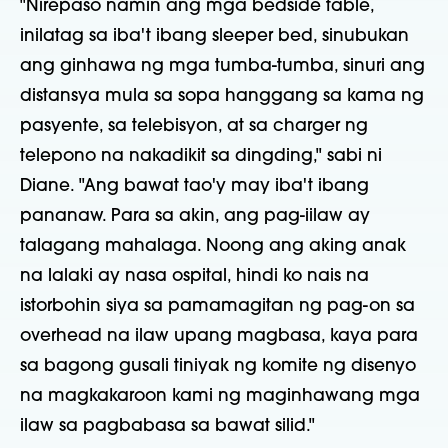
"Nirepaso namin ang mga bedside table,
inilatag sa iba't ibang sleeper bed, sinubukan
ang ginhawa ng mga tumba-tumba, sinuri ang
distansya mula sa sopa hanggang sa kama ng
pasyente, sa telebisyon, at sa charger ng
telepono na nakadikit sa dingding," sabi ni
Diane. "Ang bawat tao'y may iba't ibang
pananaw. Para sa akin, ang pag-iilaw ay
talagang mahalaga. Noong ang aking anak
na lalaki ay nasa ospital, hindi ko nais na
istorbohin siya sa pamamagitan ng pag-on sa
overhead na ilaw upang magbasa, kaya para
sa bagong gusali tiniyak ng komite ng disenyo
na magkakaroon kami ng maginhawang mga
ilaw sa pagbabasa sa bawat silid."