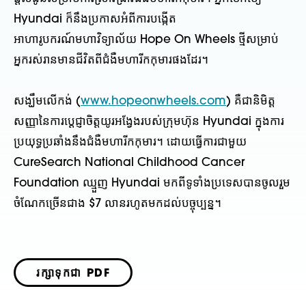
Hyundai ក៏នឹងប្រកាសអំពីការបង្កើត
អាហារូបករណ៍មហាវិទ្យាល័យ Hope On Wheels ថ្មីសម្រាប់
អ្នករស់រានមានជីវិតពីជំងឺមហារីកកុមារផងដែរ។
សង្ឃឹមលើកង់ (
www.hopeonwheels.com
) គឺជានិមិត្ត
សញ្ញានៃការប្តេជ្ញាចិត្តយូរអង្វែងរបស់ក្រុមហ៊ុន Hyundai ក្នុងការ
ប្រយុទ្ធប្រឆាំងនឹងជំងឺមហារីកកុមារ។ ដោយធ្វើការជាមួយ
CureSearch National Childhood Cancer
Foundation ឈ្មួញ Hyundai មកពីទូទាំងប្រទេសបានចូលរួម
ចំណែកច្រើនជាង $7 លានរហូតមកដល់បច្ចុប្បន្ន។
រក្សាទុកជា PDF