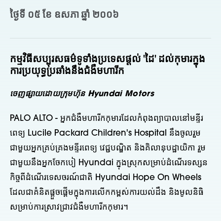
ថ្ងៃទី ០៥ ខែ ឧសភា ឆ្នាំ ២០០៦
កម្មវិធីសប្បុរសធម៌ទូទាំងប្រទេសផ្តល់ 'ដៃ' ដល់កុមារក្នុង
ការប្រយុទ្ធប្រឆាំងនឹងជំងឺមហារីក
ចេញផ្សាយដោយក្រុមហ៊ុន Hyundai Motors
PALO ALTO - អ្នកជំងឺមហារីកកុមារដែលកំពុងព្យាបាលនៅមន្ទីរ
ពេទ្យ Lucile Packard Children's Hospital នឹងចូលរួម
ជាមួយអ្នកគ្រប់គ្រងមន្ទីរពេទ្យ វេជ្ជបណ្ឌិត និងគិលានុបដ្ឋាយិកា រួម
ជាមួយនឹងអ្នកចែកបៀ Hyundai ក្នុងស្រុកសម្រាប់ដំណើរទស្សន
កិច្ចពីដំណើរទេសចរណ៍ជាតិ Hyundai Hope On Wheels
ដែលជាគំនិតផ្តួចផ្តើមក្នុងការលើកកម្ពស់ការយល់ដឹង និងមូលនិធិ
សម្រាប់ការស្រាវជ្រាវជំងឺមហារីកកុមារ។