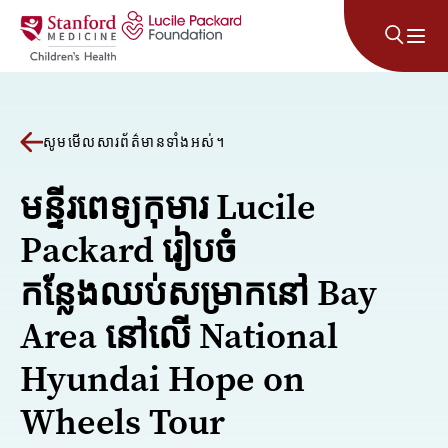
រំលងទៅមាតិកា
សូមមើលសារព័ត៌មានទាំងអស់។
មន្ទីរពេទ្យកុមារ Lucile
Packard រៀបចំ
កន្លែងឈប់សម្រាកនៅ Bay
Area នៅលើ National
Hyundai Hope on
Wheels Tour