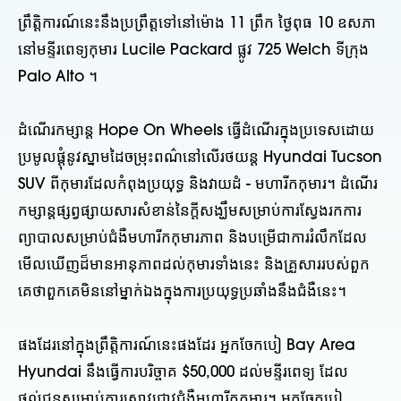
ព្រឹត្តិការណ៍នេះនឹងប្រព្រឹត្តទៅនៅម៉ោង 11 ព្រឹក ថ្ងៃពុធ 10 ឧសភា
នៅមន្ទីរពេទ្យកុមារ Lucile Packard ផ្លូវ 725 Welch ទីក្រុង
Palo Alto ។
ដំណើរកម្សាន្ត Hope On Wheels ធ្វើដំណើរក្នុងប្រទេសដោយ
ប្រមូលផ្តុំនូវស្នាមដៃចម្រុះពណ៌នៅលើរថយន្ត Hyundai Tucson
SUV ពីកុមារដែលកំពុងប្រយុទ្ធ និងវាយដំ - មហារីកកុមារ។ ដំណើរ
កម្សាន្តផ្សព្វផ្សាយសារសំខាន់នៃក្តីសង្ឃឹមសម្រាប់ការស្វែងរកការ
ព្យាបាលសម្រាប់ជំងឺមហារីកកុមារភាព និងបម្រើជាការរំលឹកដែល
មើលឃើញដ៏មានអានុភាពដល់កុមារទាំងនេះ និងគ្រួសាររបស់ពួក
គេថាពួកគេមិននៅម្នាក់ឯងក្នុងការប្រយុទ្ធប្រឆាំងនឹងជំងឺនេះ។
ផងដែរនៅក្នុងព្រឹត្តិការណ៍នេះផងដែរ អ្នកចែកបៀ Bay Area
Hyundai នឹងធ្វើការបរិច្ចាគ $50,000 ដល់មន្ទីរពេទ្យ ដែល
ផ្តល់ជូនសម្រាប់ការស្រាវជ្រាវជំងឺមហារីកកុមារ។ អ្នកចែកបៀ