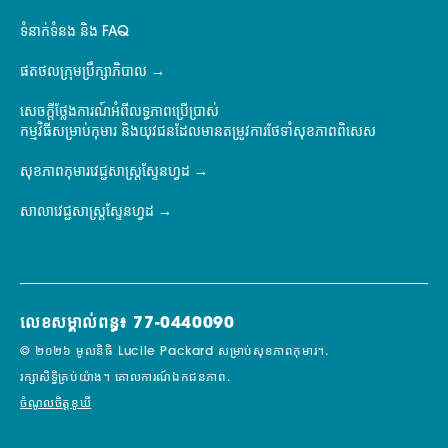
ទំនាក់ទំនង និង FAQ
ផតថលក្រុមប្រឹក្សាភិបាល
សេចក្តីថ្លែងការណ៍អំពីលទ្ធភាពប្រើប្រាស់
កម្មវិធីសម្រាប់កុមារ និងយុវជនដែលមានតម្រូវការថែទាំសុខភាពពិសេស
សុខភាពកុមារវេជ្ជសាស្ត្រស្ទែនហ្វដ
សាលាវេជ្ជសាស្ត្រស្ទែនហ្វដ
លេខសម្គាល់ពន្ធ៖ 77-0440090
© ២០២៦ មូលនិធិ Lucile Packard សម្រាប់សុខភាពកុមារ។.
រក្សាសិទ្ធិគ្រប់យ៉ាង។
គោលការណ៍ឯកជនភាព.
ចំណូលចិត្តខូឃី