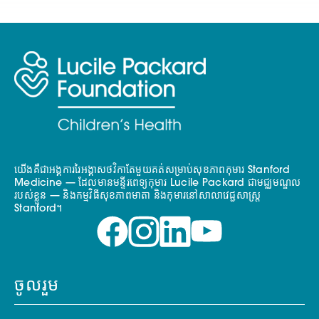
យើងគឺជាអង្គការរៃអង្គាសថវិកាតែមួយគត់សម្រាប់សុខភាពកុមារ Stanford
Medicine — ដែលមានមន្ទីរពេទ្យកុមារ Lucile Packard ជាមជ្ឈមណ្ឌល
របស់ខ្លួន — និងកម្មវិធីសុខភាពមាតា និងកុមារនៅសាលាវេជ្ជសាស្ត្រ
Stanford។
ចូលរួម