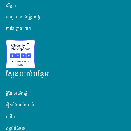
បរិច្ចាគ
មធ្យោបាយដើម្បីផ្តល់ឱ្យ
ការរៃអង្គាសប្រាក់
ស្វែងយល់បន្ថែម
អ្វីដែលយើងធ្វើ
រឿងរ៉ាវផលប៉ះពាល់
អាជីព
បន្ទប់ព័ត៌មាន