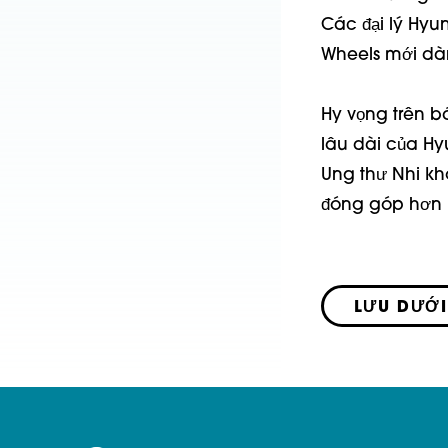
Các đại lý Hyu
Wheels mới dàn
Hy vọng trên b
lâu dài của Hy
Ung thư Nhi kh
đóng góp hơn 1
LƯU DƯỚI