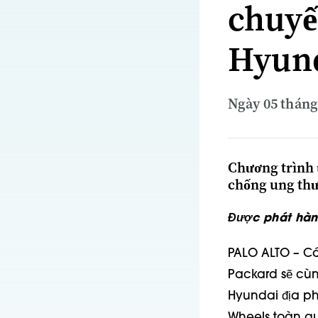
chuyế
Hyund
Ngày 05 tháng
Chương trình t
chống ung thư
Được phát hàn
PALO ALTO – Các
Packard sẽ cùn
Hyundai địa p
Wheels toàn q