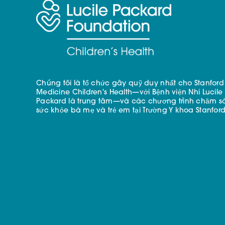
Chúng tôi là tổ chức gây quỹ duy nhất cho Stanford
Medicine Children's Health—với Bệnh viện Nhi Lucile
Packard là trung tâm—và các chương trình chăm s
sức khỏe bà mẹ và trẻ em tại Trường Y khoa Stanford