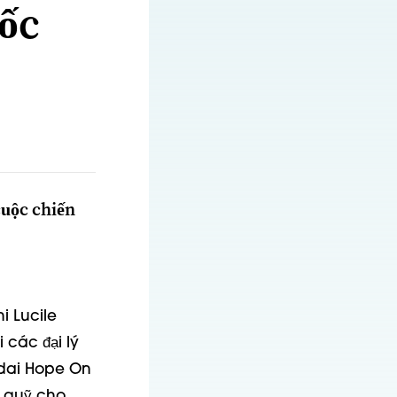
ốc
cuộc chiến
i Lucile
 các đại lý
dai Hope On
 quỹ cho