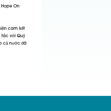
c Hope On
hiện cam kết
 tác với Quỹ
ắp cả nước đã