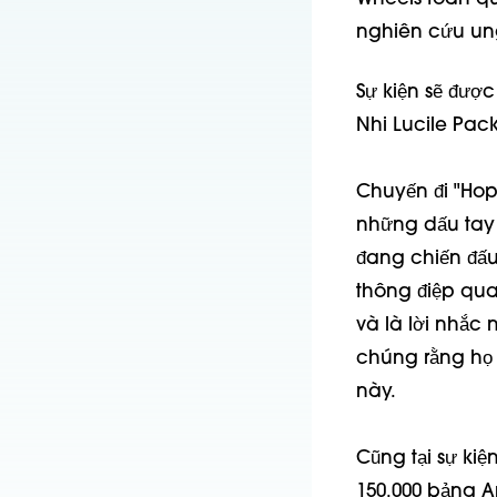
nghiên cứu ung
Sự kiện sẽ được
Nhi Lucile Pack
Chuyến đi "Hop
những dấu tay 
đang chiến đấu
thông điệp qua
và là lời nhắc
chúng rằng họ 
này.
Cũng tại sự ki
150.000 bảng A