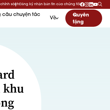
 chính sách
Đăng ký nhận bản tin của chúng tôi
 câu chuyện tác
Quyên
Về
tặng
ard
i khu
ong