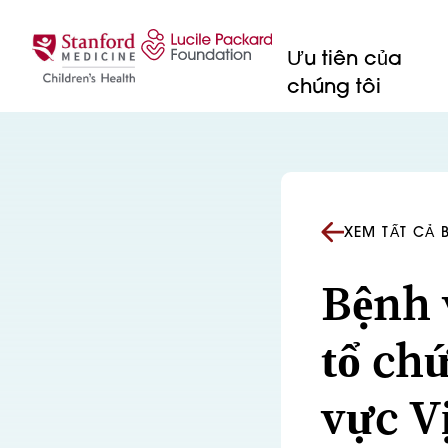
Bỏ qua nội dung
Ưu tiên của
chúng tôi
XEM TẤT CẢ 
Bệnh 
tổ ch
vực V