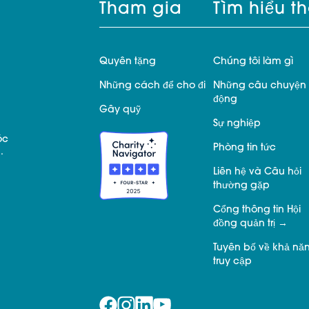
Tham gia
Tìm hiểu t
Quyên tặng
Chúng tôi làm gì
Những cách để cho đi
Những câu chuyện 
động
Gây quỹ
Sự nghiệp
óc
Phòng tin tức
.
Liên hệ và Câu hỏi
thường gặp
Cổng thông tin Hội
đồng quản trị
Tuyên bố về khả nă
truy cập