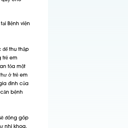
tại Bệnh viện
 để thu thập
 trẻ em
lan tỏa một
thư ở trẻ em
gia đình của
 căn bệnh
 sẽ đóng góp
ư nhi khoa.