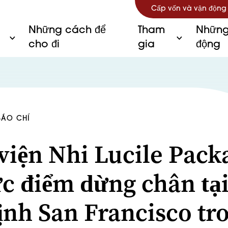
Cấp vốn và vận động
Những cách để
Tham
Những
cho đi
gia
động
BÁO CHÍ
viện Nhi Lucile Pack
ức điểm dừng chân tạ
ịnh San Francisco tr