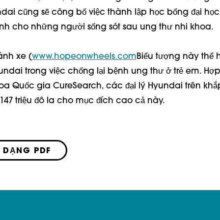
ndai cũng sẽ công bố việc thành lập học bổng đại họ
h cho những người sống sót sau ung thư nhi khoa.
ánh xe (
www.hopeonwheels.com
Biểu tượng này thể 
undai trong việc chống lại bệnh ung thư ở trẻ em. Hợp
oa Quốc gia CureSearch, các đại lý Hyundai trên kh
47 triệu đô la cho mục đích cao cả này.
 DẠNG PDF