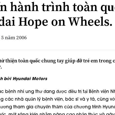
n hành trình toàn qu
ai Hope on Wheels.
 5 năm 2006
ừ thiện toàn quốc chung tay giúp đỡ trẻ em trong 
.
h bởi Hyundai Motors
 bệnh nhi ung thư đang được điều trị tại Bệnh viện Nh
g các nhà quản lý bệnh viện, bác sĩ và y tá, cùng với
hương tham gia chuyến thăm của chương trình Hyun
uốc, một sáng kiến nhằm nâng cao nhận thức và gây