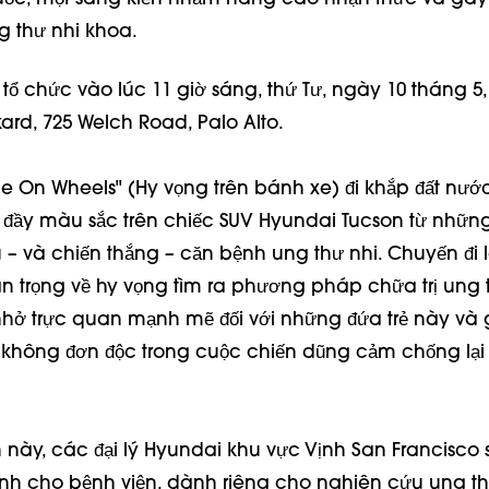
 thư nhi khoa.
 tổ chức vào lúc 11 giờ sáng, thứ Tư, ngày 10 tháng 5, 
ard, 725 Welch Road, Palo Alto.
e On Wheels" (Hy vọng trên bánh xe) đi khắp đất nước
đầy màu sắc trên chiếc SUV Hyundai Tucson từ những
 – và chiến thắng – căn bệnh ung thư nhi. Chuyến đi 
n trọng về hy vọng tìm ra phương pháp chữa trị ung 
 nhở trực quan mạnh mẽ đối với những đứa trẻ này và 
không đơn độc trong cuộc chiến dũng cảm chống lại
ện này, các đại lý Hyundai khu vực Vịnh San Francisco
nh cho bệnh viện, dành riêng cho nghiên cứu ung th