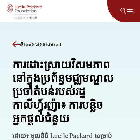
រំលងទៅមាតិកា
មើលធនធានទាំងអស់។
ការដោះស្រាយវិសមភាព
នៅក្នុងប្រព័ន្ធមជ្ឈមណ្ឌល
ប្រចាំតំបន់របស់រដ្ឋ
កាលីហ្វ័រញ៉ា៖ ការបន្លិច
អ្នកផ្តល់ជំនួយ
ដោយ៖ មូលនិធិ Lucile Packard សម្រាប់