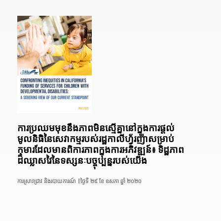
ការប្រឈមមុខនឹងភាពមិនស្មើគ្នានៅក្នុងការផ្តល់
មូលនិធិនៃសេវាកម្មរបស់រដ្ឋកាលីហ្វ័រញ៉ាសម្រាប់
កុមារដែលមានពិការភាពក្នុងការអភិវឌ្ឍន៍៖ ទិដ្ឋភាព
ដ៏ឈ្លាសវៃនៃទស្សនៈបច្ចុប្បន្នរបស់យើង
ការស្រាវជ្រាវ និងរបាយការណ៍ |
ថ្ងៃទី ២៩ ខែ ឧសភា ឆ្នាំ ២០២០