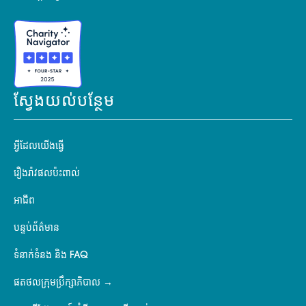
ស្វែងយល់បន្ថែម
អ្វីដែលយើងធ្វើ
រឿងរ៉ាវផលប៉ះពាល់
អាជីព
បន្ទប់ព័ត៌មាន
ទំនាក់ទំនង និង FAQ
ផតថលក្រុមប្រឹក្សាភិបាល