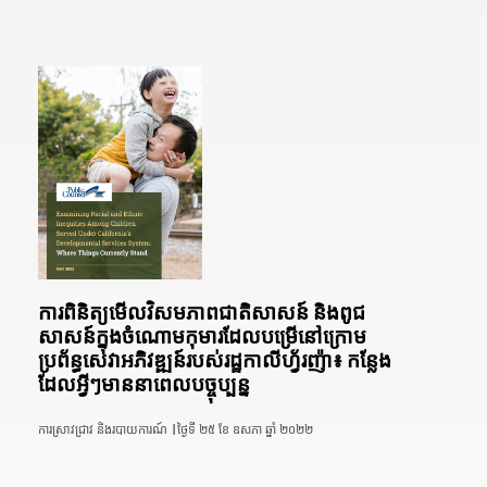
ការពិនិត្យមើលវិសមភាពជាតិសាសន៍ និងពូជ
សាសន៍ក្នុងចំណោមកុមារដែលបម្រើនៅក្រោម
ប្រព័ន្ធសេវាអភិវឌ្ឍន៍របស់រដ្ឋកាលីហ្វ័រញ៉ា៖ កន្លែង
ដែលអ្វីៗមាននាពេលបច្ចុប្បន្ន
ការស្រាវជ្រាវ និងរបាយការណ៍ |
ថ្ងៃទី ២៥ ខែ ឧសភា ឆ្នាំ ២០២២