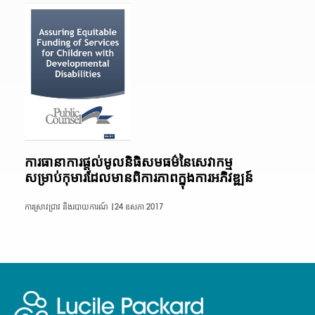
ការធានាការផ្តល់មូលនិធិសមធម៌នៃសេវាកម្ម
សម្រាប់កុមារដែលមានពិការភាពក្នុងការអភិវឌ្ឍន៍
ការស្រាវជ្រាវ និងរបាយការណ៍ |
24 ឧសភា 2017