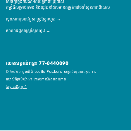
សេចក្តីថ្លែងការណ៍អំពីលទ្ធភាពប្រើប្រាស់
កម្មវិធីសម្រាប់កុមារ និងយុវជនដែលមានតម្រូវការថែទាំសុខភាពពិសេស
សុខភាពកុមារវេជ្ជសាស្ត្រស្ទែនហ្វដ
សាលាវេជ្ជសាស្ត្រស្ទែនហ្វដ
លេខសម្គាល់ពន្ធ៖ 77-0440090
© ២០២៦ មូលនិធិ Lucile Packard សម្រាប់សុខភាពកុមារ។.
រក្សាសិទ្ធិគ្រប់យ៉ាង។
គោលការណ៍ឯកជនភាព.
ចំណូលចិត្តខូឃី