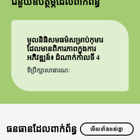
ជំនួយឧបត្ថម្ភដែលពាក់ព័ន្ធ
មូលនិធិសមធម៌សម្រាប់កុមារ
ដែលមានពិការភាពក្នុងការ
អភិវឌ្ឍន៍៖ ដំណាក់កាលទី 4
ទីប្រឹក្សាសាធារណៈ
ធនធានដែលពាក់ព័ន្ធ
មើលទាំងអស់គ្នា