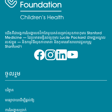
យើងគឺជាអង្គការរៃអង្គាសថវិកាតែមួយគត់សម្រាប់សុខភាពកុមារ Stanford
Medicine — ដែលមានមន្ទីរពេទ្យកុមារ Lucile Packard ជាមជ្ឈមណ្ឌល
របស់ខ្លួន — និងកម្មវិធីសុខភាពមាតា និងកុមារនៅសាលាវេជ្ជសាស្ត្រ
Stanford។
ចូលរួម
បរិច្ចាគ
មធ្យោបាយដើម្បីផ្តល់ឱ្យ
ការរៃអង្គាសប្រាក់