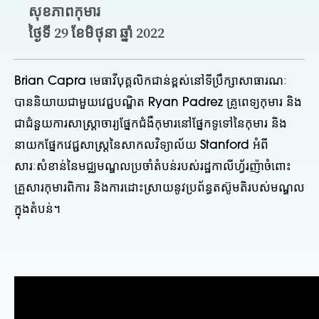
សុខភាពកុមារ
ថ្ងៃទី 29 ខែមិថុនា ឆ្នាំ 2022
Brian Capra មេធាវីបុគ្គលិកជាន់ខ្ពស់នៅទីប្រឹក្សាសាធារណៈ
បាននិយាយជាមួយវេជ្ជបណ្ឌិត Ryan Padrez គ្រូពេទ្យកុមារ និង
ជាជំនួយការសាស្រ្តាចារ្យផ្នែកជំងឺកុមារនៅផ្នែកទូទៅនៃកុមារ និង
នាយកផ្នែកវេជ្ជសាស្ត្រនៃសាកលវិទ្យាល័យ Stanford អំពី
សារៈសំខាន់នៃមជ្ឈមណ្ឌលប្រចាំតំបន់របស់រដ្ឋកាលីហ្វ័រញ៉ាចំពោះ
គ្រួសារកុមារពិការ និងការដោះស្រាយនូវប្រព័ន្ធតស៊ូមតិរបស់មណ្ឌល
ក្នុងតំបន់។