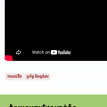
ការយល់ដឹង
ប្រព័ន្ធ និងស្តង់ដារ