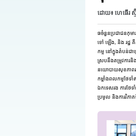
ដោយ៖ ហេធើរ ស្ម៊ី
ធ
ចំនួនប្រជាជនកុមារ
ទៅ
ឡើង
,
និង
រដ្ឋ
គ
កម្ម
នៅក្នុងតំបន់ជាច
ស្រប​នឹង​តម្រូវការ​ន
នយោបាយសុខភាពរដ
កម្លាំងពលកម្មថែទា
ឯកទេសរង
ការថែទាំ
ប្រមូល និងការវិភាគ