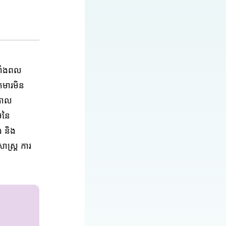
លាំងពល
មារ​មិន​
គោល
មនៃ
 និង
សាស្ត្រ ការ