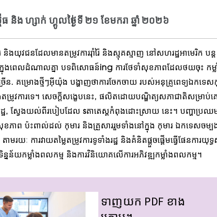
ធ និង ហ្សាក់ ហ្គូល
ថ្ងៃទី ២១ ខែមករា ឆ្នាំ ២០២៦
 និងយុវជនដែលមានតម្រូវការរ៉ាំរ៉ៃ និងស្មុគស្មាញ
នៅសហរដ្ឋអាមេរិក
បន្ត
ឺក្នុងពេលដំណាលគ្នា
បទពិសោធន៍
ing
ការថែទាំសុខភាពដែលថយចុះ
កម្
្រើន
.
គម្រោងថ្មីៗ
អ៊ីយ៉ុង
បង្ហាញថាការចែកចាយ
របស់​អនុ​គ្រូពេទ្យ​ឯកទេស​កុ
ិង​តម្រូវការ​ទេ។ សេចក្តីសង្ខេបនេះ
,
ផលិតដោយបណ្ឌិត្យសភាជាតិសម្រាប់
្ឋ
,
ស្វែងយល់ពីរបៀបដែល s
តា
តេស្តកំពុងដោះស្រាយ
នេះ។
បញ្ហាប្រឈ
ំសុខភាព
ប៉ះពាល់ដល់
កុមារ និងគ្រួសារ
រួមទាំងនៅក្នុង
កុមារ
ឯកទេសចម្បង
តាមរយៈ
ការវាយតម្លៃតម្រូវការទូទាំងរដ្ឋ និងគំនិតផ្តួចផ្តើមធ្វើផែនការយុទ្ធ
ទិន្នន័យកម្លាំងពលកម្ម និងការវិនិយោគលើការអភិវឌ្ឍកម្លាំងពលកម្ម។
ទាញយក PDF ខាង