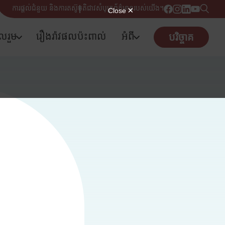
ការផ្តល់ជំនួយ និងការតស៊ូមតិ
ជាវសំបុត្រព័ត៌មានរបស់យើង។
ូលរួម
រឿងរ៉ាវផលប៉ះពាល់
អំពី
បរិច្ចាគ