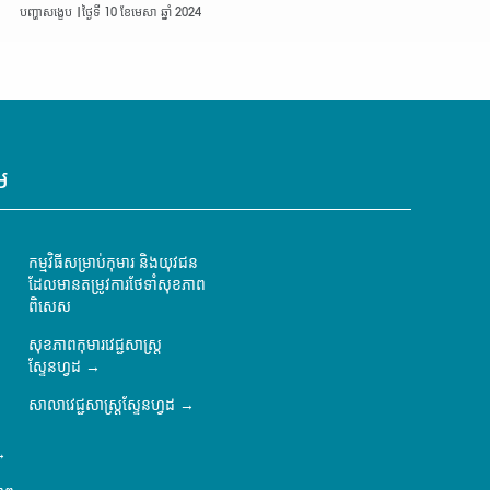
បញ្ហាសង្ខេប |
ថ្ងៃទី 10 ខែមេសា ឆ្នាំ 2024
ម
កម្មវិធីសម្រាប់កុមារ និងយុវជន
ដែលមានតម្រូវការថែទាំសុខភាព
ពិសេស
សុខភាពកុមារវេជ្ជសាស្ត្រ
ស្ទែនហ្វដ
សាលាវេជ្ជសាស្ត្រស្ទែនហ្វដ