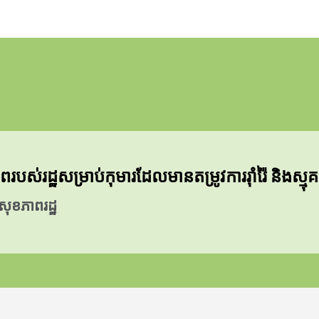
្ឋសម្រាប់កុមារដែលមានតម្រូវការរ៉ាំរ៉ៃ និងស្មុ
ុខភាពរដ្ឋ