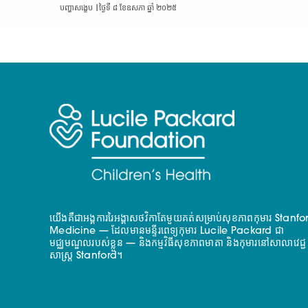
បញ្ហាសង្ខេប |
ថ្ងៃទី ៨ ខែឧសភា ឆ្នាំ ២០២៥
យើងគឺជាអង្គការរៃអង្គាសថវិកាតែមួយគត់សម្រាប់សុខភាពកុមារ Stanfo
Medicine — ដែលមានមន្ទីរពេទ្យកុមារ Lucile Packard ជា
មជ្ឈមណ្ឌលរបស់ខ្លួន — និងកម្មវិធីសុខភាពមាតា និងកុមារនៅសាលាវេជ្ជ
សាស្ត្រ Stanford។