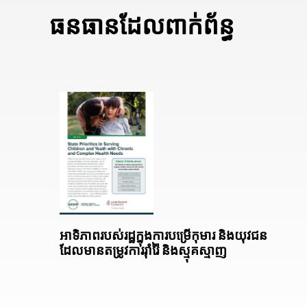
ធនធានដែលពាក់ព័ន្ធ
អាទិភាពរបស់រដ្ឋក្នុងការបម្រើកុមារ និងយុវជន
ដែលមានតម្រូវការរ៉ាំរ៉ៃ និងស្មុគស្មាញ