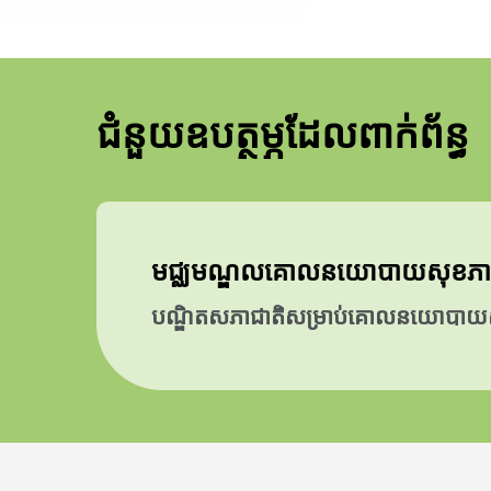
ជំនួយឧបត្ថម្ភដែលពាក់ព័ន្ធ
មជ្ឈមណ្ឌលគោលនយោបាយសុខភាពរបស់រដ
បណ្ឌិតសភាជាតិសម្រាប់គោលនយោបាយស