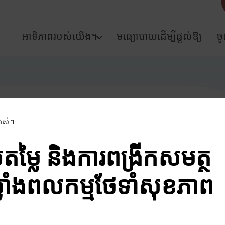
អាទិភាពរបស់យើង។
មធ្យោបាយដើម្បីផ្តល់ឱ្យ
ច
អស់។
តម្លៃ និងការពង្រីកសមត្ថ
លាំងពលកម្មថែទាំសុខភាព