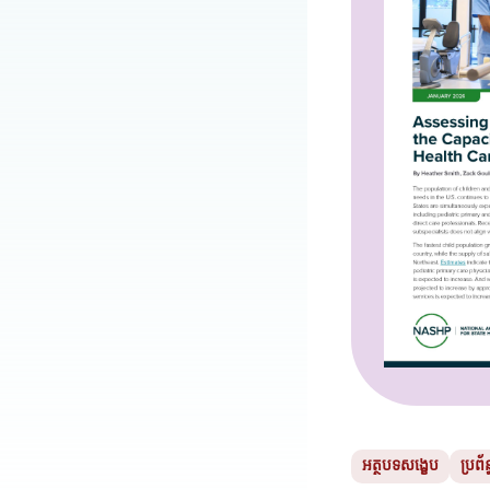
អត្ថបទសង្ខេប
ប្រព័