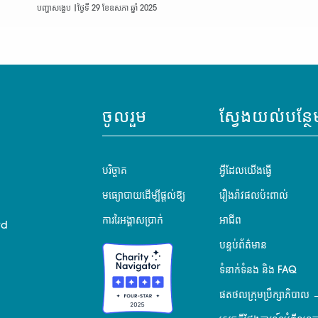
បញ្ហាសង្ខេប |
ថ្ងៃទី 29 ខែឧសភា ឆ្នាំ 2025
ចូលរួម
ស្វែងយល់បន្ថែ
បរិច្ចាគ
អ្វីដែលយើងធ្វើ
មធ្យោបាយដើម្បីផ្តល់ឱ្យ
រឿងរ៉ាវផលប៉ះពាល់
ការរៃអង្គាសប្រាក់
អាជីព
rd
បន្ទប់ព័ត៌មាន
ទំនាក់ទំនង និង FAQ
ផតថលក្រុមប្រឹក្សាភិបាល