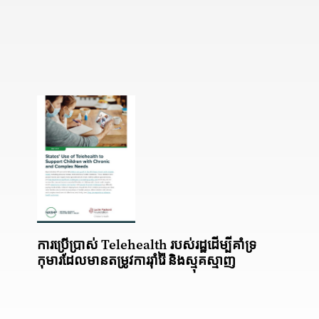
ការប្រើប្រាស់ Telehealth របស់រដ្ឋដើម្បីគាំទ្រ
កុមារដែលមានតម្រូវការរ៉ាំរ៉ៃ និងស្មុគស្មាញ