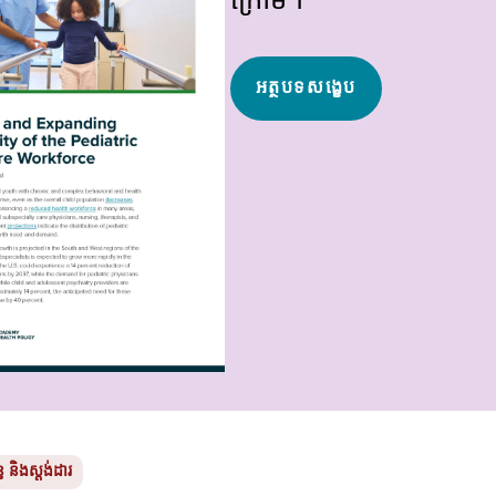
ក្រោម។
អត្ថបទសង្ខេប
ន្ធ និងស្តង់ដារ