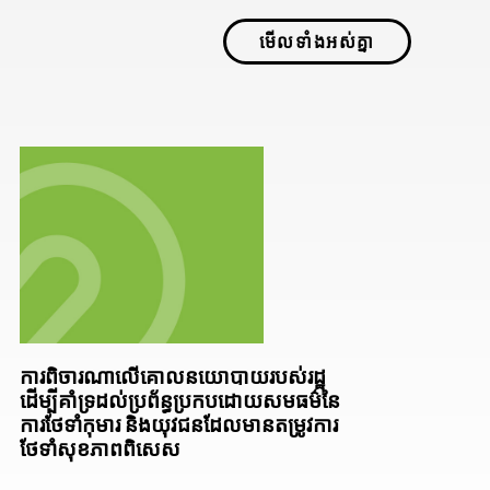
មើលទាំងអស់គ្នា
ការពិចារណាលើគោលនយោបាយរបស់រដ្ឋ
ដើម្បីគាំទ្រដល់ប្រព័ន្ធប្រកបដោយសមធម៌នៃ
ការថែទាំកុមារ និងយុវជនដែលមានតម្រូវការ
ថែទាំសុខភាពពិសេស