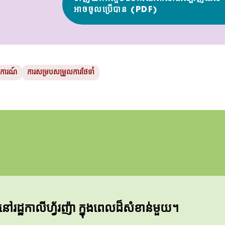
អាចចូលប្រើបាន (PDF)
យការណ៍
ការសម្របសម្រួលការថែទាំ
នៅរដ្ឋកាលីហ្វ័រញ៉ា ក្នុងពេលដ៏សំខាន់មួយ។