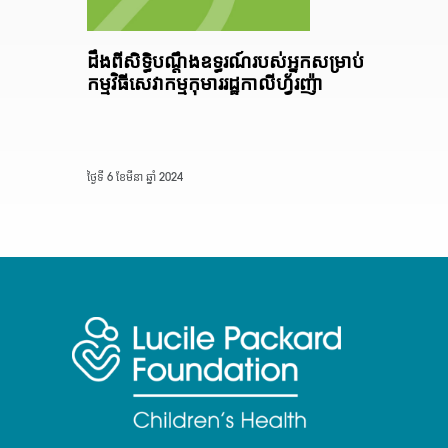
ដឹងពីសិទ្ធិបណ្តឹងឧទ្ធរណ៍របស់អ្នកសម្រាប់
កម្មវិធីសេវាកម្មកុមាររដ្ឋកាលីហ្វ័រញ៉ា
ថ្ងៃទី 6 ខែមីនា ឆ្នាំ 2024