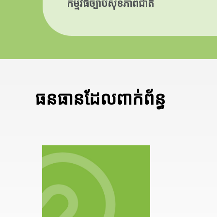
កម្មវិធីច្បាប់សុខភាពជាតិ
ធនធានដែលពាក់ព័ន្ធ