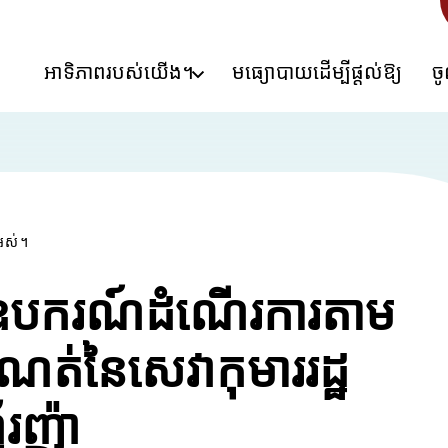
អាទិភាពរបស់យើង។
មធ្យោបាយដើម្បីផ្តល់ឱ្យ
ច
អស់។
់ឧបករណ៍ដំណើរការតាម
ត់នៃសេវាកុមាររដ្ឋ
័រញ៉ា