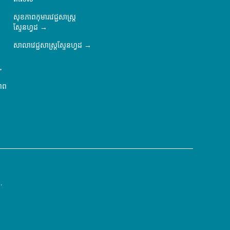
សុខភាពកុមារវេជ្ជសាស្ត្រ
ស្ទែនហ្វដ
សាលាវេជ្ជសាស្ត្រស្ទែនហ្វដ
ភាព
.