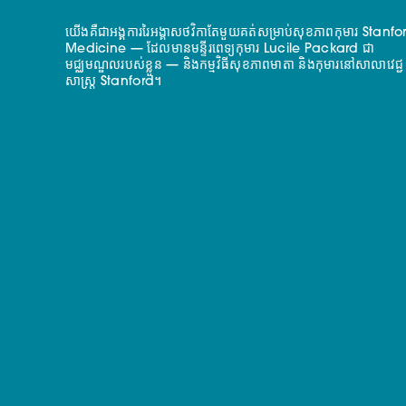
យើងគឺជាអង្គការរៃអង្គាសថវិកាតែមួយគត់សម្រាប់សុខភាពកុមារ Stanfo
Medicine — ដែលមានមន្ទីរពេទ្យកុមារ Lucile Packard ជា
មជ្ឈមណ្ឌលរបស់ខ្លួន — និងកម្មវិធីសុខភាពមាតា និងកុមារនៅសាលាវេជ្ជ
សាស្ត្រ Stanford។