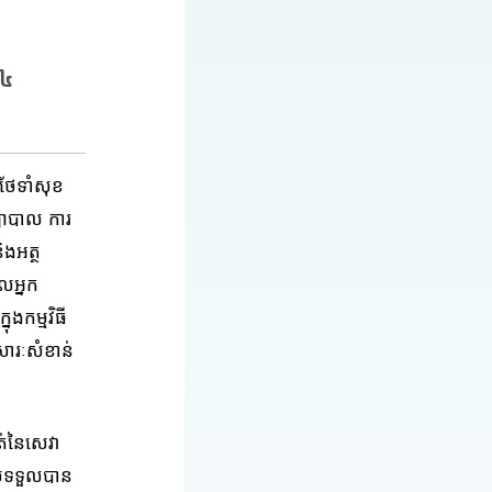
២៤
រថែទាំសុខ
យាបាល ការ
ិងអត្ថ
លអ្នក
កម្មវិធី
សារៈសំខាន់
ត់នៃសេវា
បៀបទទួលបាន