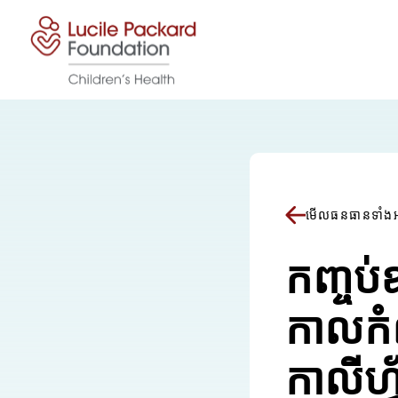
រំលងទៅមាតិកា
មើលធនធានទាំង
កញ្ចប
កាលកំណ
កាលីហ្វ