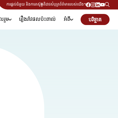
ការផ្តល់ជំនួយ និងការតស៊ូមតិ
ជាវសំបុត្រព័ត៌មានរបស់យើង។
ូលរួម
រឿងរ៉ាវផលប៉ះពាល់
អំពី
បរិច្ចាគ