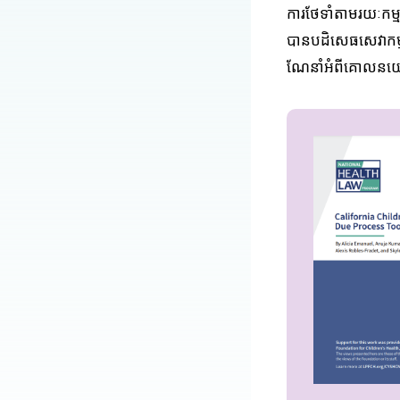
ការថែទាំតាមរយៈកម្
បានបដិសេធសេវាកម្ម។
ណែនាំអំពីគោលនយោបា