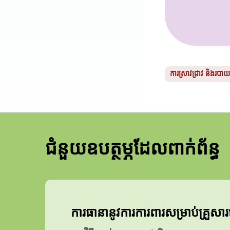
ការស្រាវជ្រាវ និងរបា
ជំនួយឧបត្ថម្ភដែលពាក់ព័ន្ធ
ការធានានូវការការពារសម្រាប់គ្រួសារ