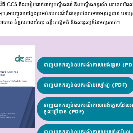
មវិធី CCS និងរបៀបដាក់ពាក្យបណ្តឹងតវ៉ា និងបណ្តឹងឧទ្ធរណ៍ នៅពេលដែលកុ
 រួមបញ្ចូលនៅក្នុងប្រអប់ឧបករណ៍គឺជាច្បាប់ដែលអាចអនុវត្តបាន បទប្បញ្ញ
យ គំនូសតាងលំហូរ គន្លឹះតស៊ូមតិ និងសន្ទស្សន៍នៃអក្សរកាត់។
ទាញយកកញ្ចប់ឧបករណ៍ភាសាអង់គ្លេស (PD
ទាញយកកញ្ចប់ឧបករណ៍អេស្ប៉ាញ (PDF)
ទាញយកកញ្ចប់ឧបករណ៍ភាសាអង់គ្លេសដែល
ចូលប្រើបាន (PDF)
ទាញយកកញ្ចប់ឧបករណ៍ភាសាអេស្ប៉ាញដែល