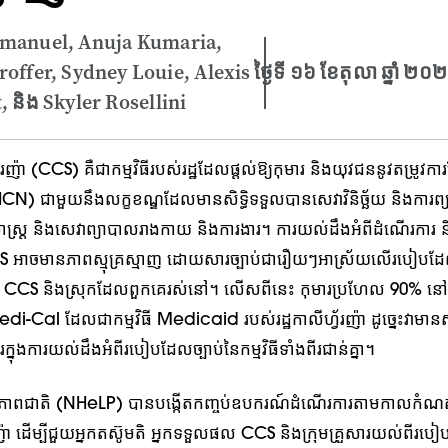
Emanuel, Anuja Kumaria,
offer, Sydney Louie, Alexis
ថ្ងៃទី ១៦ ខែតុលា ឆ្នាំ ២០
 និង Skyler Rosellini
វ័រញ៉ា (CCS) គឺជាកម្មវិធីរបស់រដ្ឋដែលផ្តល់ឱ្យកុមារ និងយុវជននូវតម្រូវកា
) ជាមួយនឹងលក្ខខណ្ឌដែលមានសិទ្ធិទទួលបានសេវាវិនិច្ឆ័យ និងការព្
សាស្ត្រ និងសេវាព្យាបាលរាងកាយ និងការងារ។ ការយល់ដឹងអំពីដំណើរការ ន
 អាចមានភាពស្មុគ្រស្មាញ ដោយសារច្បាប់ជារឿយៗអាស្រ័យលើរបៀបដែ
S និងស្រុកដែលពួកគេរស់នៅ។ លើសពីនេះ កុមារប្រហែល 90% នៅក្នុង
di-Cal ដែលជាកម្មវិធី Medicaid របស់រដ្ឋកាលីហ្វ័រញ៉ា ដូច្នេះវាមាន
្នុងការយល់ដឹងអំពីរបៀបដែលច្បាប់នៃកម្មវិធីទាំងពីរជាន់គ្នា។
ីពីសុខភាពជាតិ (NHeLP) បានបង្កើតកញ្ចប់ឧបករណ៍ដំណើរការតាមកាលកំណ
័រញ៉ា ដើម្បីជួយអ្នកតស៊ូមតិ អ្នកទទួលផល CCS និងក្រុមគ្រួសារយល់ពីរ