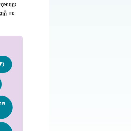
មារត្រូវ
ត្តិ ការ
F)
អាច