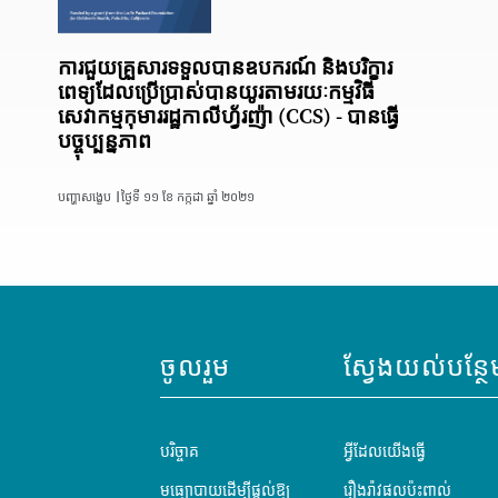
ការជួយគ្រួសារទទួលបានឧបករណ៍ និងបរិក្ខារ
ពេទ្យដែលប្រើប្រាស់បានយូរតាមរយៈកម្មវិធី
សេវាកម្មកុមាររដ្ឋកាលីហ្វ័រញ៉ា (CCS) - បានធ្វើ
បច្ចុប្បន្នភាព
បញ្ហាសង្ខេប |
ថ្ងៃទី ១១ ខែ កក្កដា ឆ្នាំ ២០២១
ចូលរួម
ស្វែងយល់បន្ថែ
បរិច្ចាគ
អ្វីដែលយើងធ្វើ
មធ្យោបាយដើម្បីផ្តល់ឱ្យ
រឿងរ៉ាវផលប៉ះពាល់