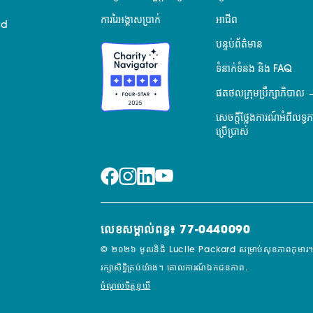
ការរៃអង្គាសប្រាក់
អាជីព
rd
បន្ទប់ព័ត៌មាន
ទំនាក់ទំនង និង FAQ
ផតថលក្រុមប្រឹក្សាភិបាល
សេចក្តីថ្លែងការណ៍អំពីលទ្ធ
ប្រើប្រាស់
លេខសម្គាល់ពន្ធ៖ 77-0440090
© ២០២៦ មូលនិធិ Lucile Packard សម្រាប់សុខភាពកុមារ។
រក្សាសិទ្ធិគ្រប់យ៉ាង។
គោលការណ៍ឯកជនភាព.
ចំណូលចិត្តខូឃី