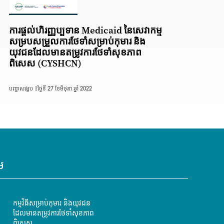
ការផ្តល់ហិរញ្ញប្បទាន Medicaid នៃសេវាកម្ម
សម្របសម្រួលការថែទាំសម្រាប់កុមារ និង
យុវជនដែលមានតម្រូវការថែទាំសុខភាព
ពិសេស (CYSHCN)
បញ្ហាសង្ខេប |
ថ្ងៃទី 27 ខែមិថុនា ឆ្នាំ 2022
ម
កម្មវិធីសម្រាប់កុមារ និងយុវជន
ដែលមានតម្រូវការថែទាំសុខភាព
ពិសេស