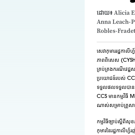
ដោយ៖ Alicia 
Anna Leach-Pr
Robles-Fradet,
សេវាកុមាររដ្ឋកាលីហ្
ភាពពិសេស (CYSHCN
គ្រប់គ្រងករណីវេជ្ជ
ប្រយោជន៍របស់ CCS
ទទួលផលទទួលបាន CC
CCS មានកម្មវិធី Me
ណាស់សម្រាប់គ្រួសារក
កម្មវិធីច្បាប់ស្ត
កុមារនៃរដ្ឋកាលីហ្វ