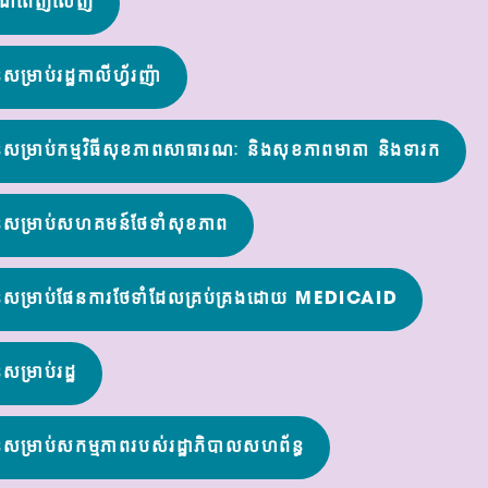
រណ៍ពេញលេញ
ម្រាប់រដ្ឋកាលីហ្វ័រញ៉ា
សម្រាប់កម្មវិធីសុខភាពសាធារណៈ និងសុខភាពមាតា និងទារក
៍សម្រាប់សហគមន៍ថែទាំសុខភាព
៍សម្រាប់ផែនការថែទាំដែលគ្រប់គ្រងដោយ MEDICAID
ម្រាប់រដ្ឋ
សម្រាប់សកម្មភាពរបស់រដ្ឋាភិបាលសហព័ន្ធ