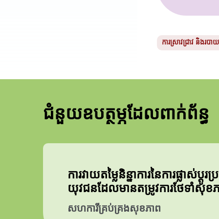
ការស្រាវជ្រាវ និងរបា
ជំនួយឧបត្ថម្ភដែលពាក់ព័ន្ធ
ការវាយតម្លៃនិន្នាការនៃការផ្លាស់ប
យុវជនដែលមានតម្រូវការថែទាំសុ
សហការីគ្រប់គ្រងសុខភាព