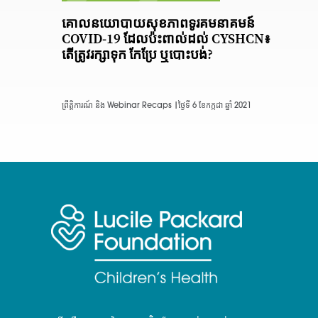
គោលនយោបាយសុខភាពទូរគមនាគមន៍
COVID-19 ដែលប៉ះពាល់ដល់ CYSHCN៖
តើត្រូវរក្សាទុក កែប្រែ ឬបោះបង់?
ព្រឹត្តិការណ៍ និង Webinar Recaps |
ថ្ងៃទី 6 ខែកក្កដា ឆ្នាំ 2021