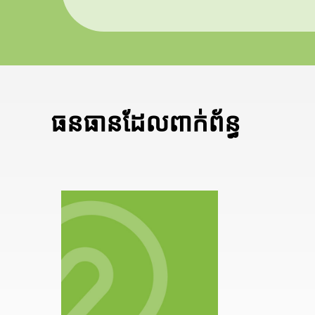
ធនធានដែលពាក់ព័ន្ធ