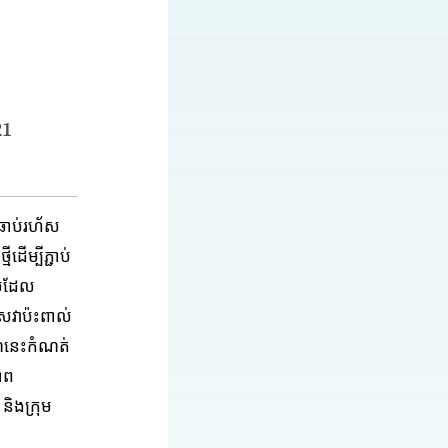
21
ងឆាប់រហ័ស
ដើម្បីភ្ជាប់
ៀបដែល
សេវាប៉ះពាល់
៍នេះកំណត់
ាព
ិងក្រុម