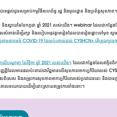
វបានផ្តល់ជូនសម្រាប់កម្មវិធីសហព័ន្ធ រដ្ឋ និងមូលដ្ឋាន និងប្រព័ន្ធសុខភាព។
អូ និងស្លាយនៃខែកក្កដា ឆ្នាំ 2021 របស់យើង។
webinar ដែលជាកន្លែងដែ
្វីដែលសំខាន់ដើម្បីរក្សា និងរបៀបអនុវត្តមេរៀនដែលបានរៀនឆ្ពោះទៅមុខ 
គមនាគមន៍ COVID-19 ដែលប៉ះពាល់ដល់ CYSHCN៖ តើត្រូវរក្សាទុក 
ើបណ្តាញ ខែវិច្ឆិកា ឆ្នាំ 2021 របស់យើង។
ដែលជាកន្លែងដែលវាគ្មិនពិភា
ញ្ញត្តិដែលមានផលប៉ះពាល់ជាវិជ្ជមានលើសុខភាពអាកប្បកិរិយារបស់ 
ាស្ត្រេសពិសេស និងតម្រូវការសុខភាពអាកប្បកិរិយារបស់ប្រជាជននេះ និងបាន
៍គោលនយោបាយដើម្បីដោះស្រាយតម្រូវការទាំងនោះ។