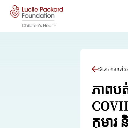
រំលងទៅមាតិកា
មើលធនធានទាំង
ភាពប
COVID
កុមារ