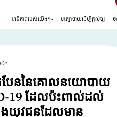
អាទិភាពរបស់យើង។
មធ្យោបាយដើម្បីផ្តល់ឱ្យ
ច
អស់។
ត់បែននៃគោលនយោបាយ
-19 ដែលប៉ះពាល់ដល់
 និងយុវជនដែលមាន