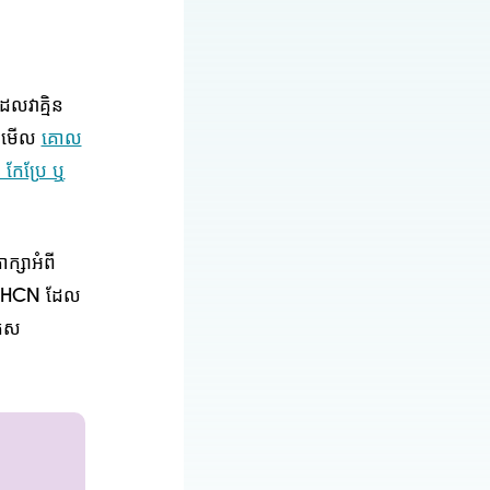
លវាគ្មិន
សូមមើល
គោល
កែប្រែ ឬ
ក្សាអំពី
CYSHCN ដែល
គូស