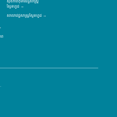
សុខភាពកុមារវេជ្ជសាស្ត្រ
ស្ទែនហ្វដ
សាលាវេជ្ជសាស្ត្រស្ទែនហ្វដ
ភាព
.