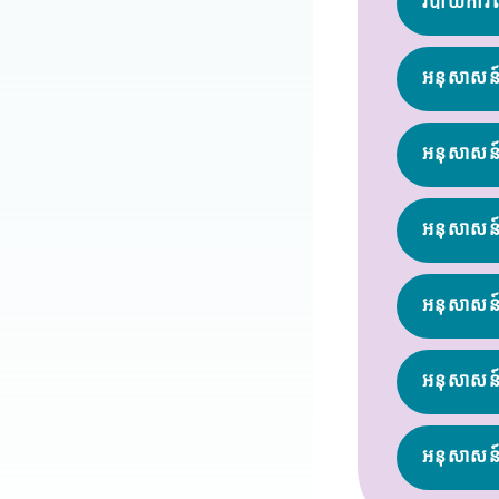
របាយកា
អនុសាសន៍ស
អនុសាសន៍
អនុសាសន
អនុសាសន
អនុសាសន៍ស
អនុសាសន៍