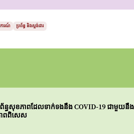
យការណ៍
ប្រព័ន្ធ និងស្តង់ដារ
្តូរប្រព័ន្ធសុខភាពដែលទាក់ទងនឹង COVID-19 ជាមួយន
ខភាពពិសេស