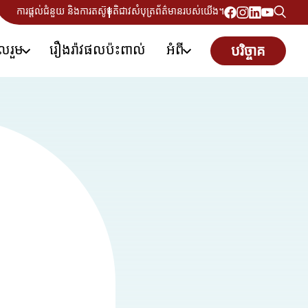
ការផ្តល់ជំនួយ និងការតស៊ូមតិ
ជាវសំបុត្រព័ត៌មានរបស់យើង។
ូលរួម
រឿងរ៉ាវផលប៉ះពាល់
អំពី
បរិច្ចាគ