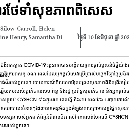
ការថែទាំសុខភាពពិសេស
Silow-Carroll, Helen
aine Henry, Samantha Di
ថ្ងៃទី 10 ខែមិថុនា ឆ្នាំ 20
ជំងឺរាតត្បាត COVID-19 រដ្ឋនានាបានបង្កើតយន្តការផ្តល់មូលនិធិថ្មីយ៉ា
ញត្តិគ្រាអាសន្ន ខណៈពេលដែលអ្នកផ្តល់សេវាប្រើប្រាស់បច្ចេកវិទ្យាច្នៃប្រឌិតថ្មី
នកជំងឺរបស់ពួកគេ។ របាយការណ៍ពីសហការីគ្រប់គ្រងសុខភាពពិនិត្យពីរប
ើយតបរបស់រដ្ឋាភិបាលសហព័ន្ធ និងរដ្ឋ ប្រព័ន្ធសុខាភិបាល និងអ្នកផ្តល់
ពសម្រាប់ CYSHCN ទាំងក្នុងរយៈពេលខ្លី និងរយៈពេលវែង។ របាយការណ
យោបាយសំខាន់ៗដែលបានអនុម័តក្នុងអំឡុងពេលគ្រាអាសន្នផ្នែកសុខភ
បទស្សនៈរបស់អ្នកពាក់ព័ន្ធអំពីផលប៉ះពាល់នៃភាពបត់បែនលើ CYSHCN ន
ល់សេវារបស់ពួកគេ។