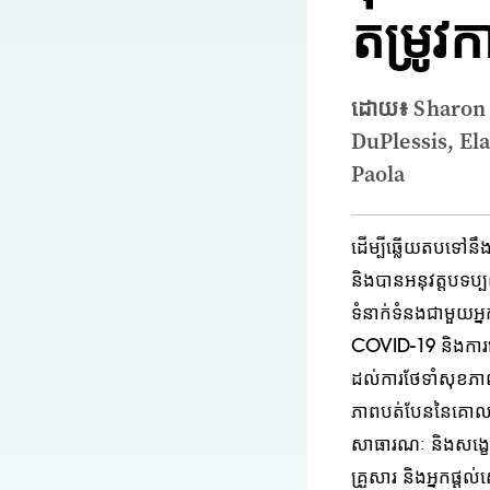
តម្រូវ
ដោយ៖ Sharon 
DuPlessis, El
Paola
ដើម្បីឆ្លើយតបទៅនឹង
និងបានអនុវត្តបទប្បញ្
ទំនាក់ទំនងជាមួយអ្
COVID-19 និងការឆ្ល
ដល់ការថែទាំសុខភា
ភាពបត់បែននៃគោលន
សាធារណៈ និងសង្ខេ
គ្រួសារ និងអ្នកផ្ត