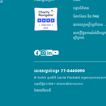
ការរៃអង្គាសប្រាក់
អាជីព
rd
បន្ទប់ព័ត៌មាន
ទំនាក់ទំនង និង FAQ
ផតថលក្រុមប្រឹក្សាភិបាល
សេចក្តីថ្លែងការណ៍អំពីលទ្ធ
ប្រើប្រាស់
លេខសម្គាល់ពន្ធ៖ 77-0440090
© ២០២៦ មូលនិធិ Lucile Packard សម្រាប់សុខភាពកុមារ។
រក្សាសិទ្ធិគ្រប់យ៉ាង។
គោលការណ៍ឯកជនភាព.
ចំណូលចិត្តខូឃី