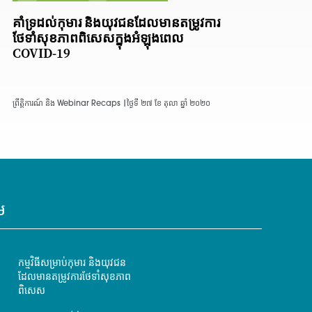
គាំទ្រដល់កុមារ និងយុវជនដែលមានតម្រូវការ
ថែទាំសុខភាពពិសេសក្នុងអំឡុងពេល
COVID-19
ព្រឹត្តិការណ៍ និង Webinar Recaps |
ថ្ងៃទី ២៧ ខែ តុលា ឆ្នាំ ២០២០
ម
កម្មវិធីសម្រាប់កុមារ និងយុវជន
ដែលមានតម្រូវការថែទាំសុខភាព
ពិសេស