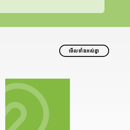
មើលទាំងអស់គ្នា