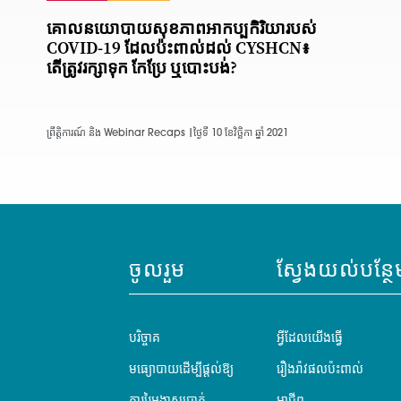
គោលនយោបាយសុខភាពអាកប្បកិរិយារបស់
COVID-19 ដែលប៉ះពាល់ដល់ CYSHCN៖
តើត្រូវរក្សាទុក កែប្រែ ឬបោះបង់?
ព្រឹត្តិការណ៍ និង Webinar Recaps |
ថ្ងៃទី 10 ខែវិច្ឆិកា ឆ្នាំ 2021
ចូលរួម
ស្វែងយល់បន្ថែ
បរិច្ចាគ
អ្វីដែលយើងធ្វើ
មធ្យោបាយដើម្បីផ្តល់ឱ្យ
រឿងរ៉ាវផលប៉ះពាល់