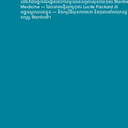
យើងគឺជាអង្គការរៃអង្គាសថវិកាតែមួយគត់សម្រាប់សុខភាពកុមារ Stanfo
Medicine — ដែលមានមន្ទីរពេទ្យកុមារ Lucile Packard ជា
មជ្ឈមណ្ឌលរបស់ខ្លួន — និងកម្មវិធីសុខភាពមាតា និងកុមារនៅសាលាវេជ្ជ
សាស្ត្រ Stanford។