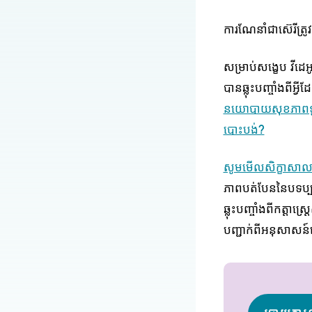
ការណែនាំជាស៊េរីត្រូ
សម្រាប់សង្ខេប វីដេ
បានឆ្លុះបញ្ចាំងពីអ
នយោបាយសុខភាពទូរ
បោះបង់?
សូមមើលសិក្ខាសាលាល
ភាពបត់បែននៃបទប្ប
ឆ្លុះបញ្ចាំងពីកត្ត
បញ្ជាក់ពីអនុសាសន