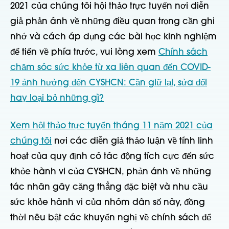
2021 của chúng tôi
hội thảo trực tuyến nơi diễn
giả phản ánh về những điều quan trọng cần ghi
nhớ và cách áp dụng các bài học kinh nghiệm
để tiến về phía trước, vui lòng xem
Chính sách
chăm sóc sức khỏe từ xa liên quan đến COVID-
19 ảnh hưởng đến CYSHCN: Cần giữ lại, sửa đổi
hay loại bỏ những gì?
Xem hội thảo trực tuyến tháng 11 năm 2021 của
chúng tôi
nơi các diễn giả thảo luận về tính linh
hoạt của quy định có tác động tích cực đến sức
khỏe hành vi của CYSHCN, phản ánh về những
tác nhân gây căng thẳng đặc biệt và nhu cầu
sức khỏe hành vi của nhóm dân số này, đồng
thời nêu bật các khuyến nghị về chính sách để