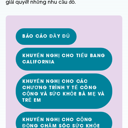
giải quyết những nhu cầu đó.
BÁO CÁO ĐẦY ĐỦ
KHUYẾN NGHỊ CHO TIỂU BANG
CALIFORNIA
KHUYẾN NGHỊ CHO CÁC
CHƯƠNG TRÌNH Y TẾ CÔNG
CỘNG VÀ SỨC KHỎE BÀ MẸ VÀ
TRẺ EM
KHUYẾN NGHỊ CHO CỘNG
ĐỒNG CHĂM SÓC SỨC KHỎE