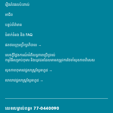
រឿងរ៉ាវផលប៉ះពាល់
អាជីព
បន្ទប់ព័ត៌មាន
ទំនាក់ទំនង និង FAQ
ផតថលក្រុមប្រឹក្សាភិបាល
សេចក្តីថ្លែងការណ៍អំពីលទ្ធភាពប្រើប្រាស់
កម្មវិធីសម្រាប់កុមារ និងយុវជនដែលមានតម្រូវការថែទាំសុខភាពពិសេស
សុខភាពកុមារវេជ្ជសាស្ត្រស្ទែនហ្វដ
សាលាវេជ្ជសាស្ត្រស្ទែនហ្វដ
លេខសម្គាល់ពន្ធ៖ 77-0440090