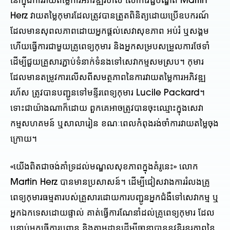
នៅក្នុងការវាយតម្លៃការអភិវឌ្ឍរហ័ស លោកវេជ្ជបណ្ឌិត Martin
Herz វាយតម្លៃកុមារដែលត្រូវបានត្រួតពិនិត្យដោយប្រើឧបករណ៍
ដែលមានសុពលភាពដោយអ្នកផ្តល់សេវាសុខភាព អប់រំ ឬសង្គម
ហើយធ្វើការជាមួយគ្រូពេទ្យកុមារ និងអ្នកសម្របសម្រួលការថែទាំ
ដើម្បីជួយគ្រួសារភ្ជាប់ទំនាក់ទំនងទៅសេវាកម្មសមស្រប។ កុមារ
ដែលមានតម្រូវការលើសពីសមត្ថភាពនៃការវាយតម្លៃការអភិវឌ្ឍ
រហ័ស ត្រូវបានបញ្ជូនទៅមន្ទីរពេទ្យកុមារ Lucile Packard។
ទោះជាយ៉ាងណាក៏ដោយ ពួកគេអាចត្រូវបានចុះឈ្មោះក្នុងសេវា
កម្មសហគមន៍ ឬសាលារៀន ខណៈពេលកំពុងរង់ចាំការវាយតម្លៃចុង
ក្រោយ។
«យើងពិតជាចង់គាំទ្រដល់មណ្ឌលសុខភាពក្នុងគំរូនេះ» លោក
Martin Herz បានមានប្រសាសន៍។ ដើម្បីជៀសវាងការរំលងគ្រូ
ពេទ្យកុមារធម្មតារបស់គ្រួសារដោយការបញ្ជូនអ្នកជំងឺទៅសេវាកម្ម ឬ
អ្នកឯកទេសដោយផ្ទាល់ គាត់ធ្វើការណែនាំដល់គ្រូពេទ្យកុមារ ដែល
បន្ទាប់មកធ្វើការបញ្ជូន និងតាមដានដើម្បីធានាបាននូវនិរន្តរភាពនៃ