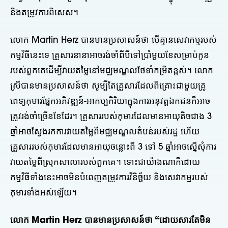
និងតម្រូវការពិសេស។
លោក Martin Herz បានមានប្រសាសន៍ថា បើគ្មានសេវាកម្មរបស់
កម្មវិធីនេះទេ គ្រួសារនានាអាចរង់ចាំពីបីទៅប្រាំមួយខែសម្រាប់កូន
របស់ពួកគេដើម្បីវាយតម្លៃនៅមជ្ឈមណ្ឌលថែទាំកម្រិតខ្ពស់។ លោក
ស្រីបានមានប្រសាសន៍ថា សូម្បីតែគ្រួសារដែលពិគ្រោះជាមួយគ្រូ
ពេទ្យកុមារផ្នែកអភិវឌ្ឍន៍-អាកប្បកិរិយាក្នុងការអនុវត្តឯកជនក៏អាច
ត្រូវរង់ចាំច្រើនខែដែរ។ គ្រួសាររបស់កុមារដែលមានអាយុតិចជាង 3
ឆ្នាំអាចស្វែងរកការវាយតម្លៃពីមជ្ឈមណ្ឌលតំបន់របស់រដ្ឋ ហើយ
គ្រួសាររបស់កុមារដែលមានអាយុចន្លោះពី 3 ទៅ 5 ឆ្នាំអាចស្នើសុំការ
វាយតម្លៃពីស្រុកសាលារបស់ពួកគេ។ ទោះជាយ៉ាងណាក៏ដោយ
កម្មវិធីទាំងនេះអាចមិនបំពេញតម្រូវការវិនិច្ឆ័យ និងសេវាកម្មរបស់
កុមារទាំងអស់ឡើយ។
លោក Martin Herz បានមានប្រសាសន៍ថា “ដោយសារតែមិន