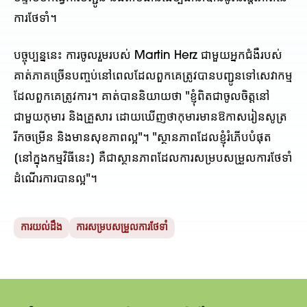
ការថែទាំ។
បច្ចុប្បន្ននេះ ការចូលរួមរបស់ Martin Herz ជាមួយអ្នកជំងឺរបស់
គាត់ភាគច្រើនបញ្ចប់នៅពេលដែលពួកគេត្រូវបានបញ្ជូនទៅសេវាកម្ម
ដែលពួកគេត្រូវការ។ គាត់បាននិយាយថា "ខ្ញុំពិតជាចូលចិត្តនៅ
ជាមួយកុមារ និងគ្រួសារ ដោយឃើញថាកុមារមានឱកាសរៀនសូត្រ
រីកចម្រើន និងមានសុខភាពល្អ"។ "ស្ថានភាពដែលខ្ញុំរំភើបបំផុត
[នៅក្នុងកម្មវិធីនេះ] គឺជាស្ថានភាពដែលការសម្របសម្រួលការថែទាំ
ដំណើរការបានល្អ"។
ការយល់ដឹង
ការសម្របសម្រួលការថែទាំ