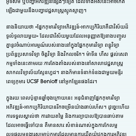
អូទីសឹម ឬបញ្ហាអភិវឌ្ឍន៍ផ្សេងៗទៀត ដែលទាំងអស់នេះអាចកើត
ឡើងជាមួយនឹងបញ្ហាវេជ្ជសាស្ត្រស្មុគស្មាញ។
នាងនិយាយថា «ផ្នែកកុមារវិទ្យាអភិវឌ្ឍន៍-អាកប្បកិរិយាគឺជាវិស័យដ៏
ទូលំទូលាយមួយ» ដែលជាវិស័យមួយដែលអនុញ្ញាតឱ្យនាងបញ្ចូល
គ្នានូវចំណាប់អារម្មណ៍របស់នាងនៅក្នុងផ្នែកកុមារវិទ្យា ពន្ធុវិទ្យា
ប្រព័ន្ធប្រសាទវិទ្យា ចិត្តវិទ្យា និងវិកលចរិក។ ម៉ាទីន ហឺស ផ្តល់សេវា
កម្មទាំងនេះតាមរយៈការតែងតាំងរបស់នាងនៅសាលាវេជ្ជសាស្ត្រ
សាកលវិទ្យាល័យស្ទែនហ្វដ។ នាងក៏មានទំនាក់ទំនងជាមួយមន្ទីរ
ពេទ្យកុមារ UCSF Benioff នៅអូកឡែនផងដែរ។
ក្នុងរយៈពេលប៉ុន្មានឆ្នាំចុងក្រោយនេះ អនុជំនាញផ្នែកកុមារវិទ្យា
អភិវឌ្ឍន៍-អាកប្បកិរិយាបានរីកចម្រើនយ៉ាងឆាប់រហ័ស។ ដូច្នេះហើយ
ការទទួលស្គាល់ថា ការវាយតម្លៃ និងការព្យាបាលឱ្យបានឆាប់តាម
ដែលអាចធ្វើទៅបាន គឺមានសារៈសំខាន់ណាស់ក្នុងការកែលម្អ
លទ្ធផលមុខងារសម្រាប់កុមារដែលមានការយឺតយ៉ាវក្នុងការអភិវឌ្ឍ