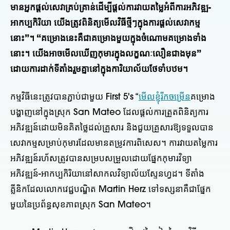
មានអ្នកផ្តល់សេវាគ្រប់គ្រាន់ដើម្បីផ្តល់ការវាយតម្លៃអំពីការអភិវឌ្ឍ-
អាកប្បកិរិយា យើងត្រូវពិនិត្យមើលវិធីថ្មីៗក្នុងការផ្តល់សេវាកម្ម
នោះ”។ “គម្រោងនេះគឺជាគម្រោងមួយក្នុងចំណោមគម្រោងទាំង
នោះ។ យើងអាចមើលឃើញកុមារក្នុងលក្ខណៈលឿនជាងមុន”
ដោយការដាក់ទីតាំងរួមគ្នានៅក្នុងការិយាល័យថែទាំបឋម។
កម្មវិធីនេះត្រូវបានភ្ជាប់ជាមួយ First 5's “
មើលខ្ញុំរីកចម្រើន
គម្រោង
បង្ហាញនៅក្នុងស្រុក San Mateo ដែលផ្តល់ការត្រួតពិនិត្យការ
អភិវឌ្ឍន៍ដោយមិនគិតថ្លៃដល់គ្រួសារ និងជួយគ្រួសារឱ្យទទួលបាន
សេវាកម្មសម្រាប់កុមារដែលមានតម្រូវការពិសេស។ ការវាយតម្លៃការ
អភិវឌ្ឍន៍រហ័សត្រូវបានសម្របសម្រួលដោយផ្នែកកុមារវិទ្យា
អភិវឌ្ឍន៍-អាកប្បកិរិយានៅសាកលវិទ្យាល័យស្ទែនហ្វដ។ ទីតាំង
គ្លីនិកដែលលោកវេជ្ជបណ្ឌិត Martin Herz ទៅទស្សនាគឺជាផ្នែក
មួយនៃប្រព័ន្ធសុខភាពស្រុក San Mateo។