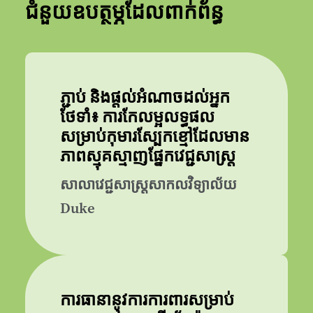
ជំនួយឧបត្ថម្ភដែលពាក់ព័ន្ធ
ភ្ជាប់ និងផ្តល់អំណាចដល់អ្នក
ថែទាំ៖ ការកែលម្អលទ្ធផល
សម្រាប់កុមារស្បែកខ្មៅដែលមាន
ភាពស្មុគស្មាញផ្នែកវេជ្ជសាស្ត្រ
សាលាវេជ្ជសាស្ត្រសាកលវិទ្យាល័យ
Duke
ការធានានូវការការពារសម្រាប់