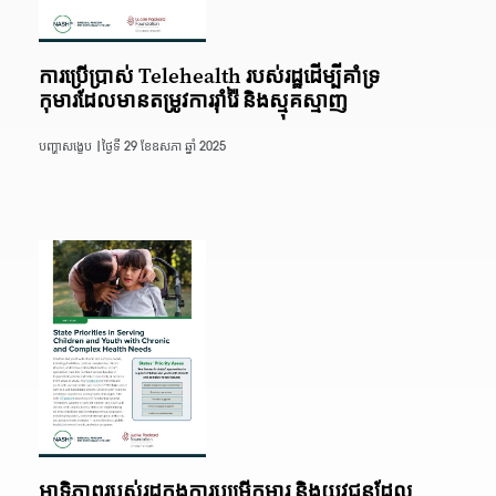
ការប្រើប្រាស់ Telehealth របស់រដ្ឋដើម្បីគាំទ្រ
កុមារដែលមានតម្រូវការរ៉ាំរ៉ៃ និងស្មុគស្មាញ
បញ្ហាសង្ខេប |
ថ្ងៃទី 29 ខែឧសភា ឆ្នាំ 2025
អាទិភាពរបស់រដ្ឋក្នុងការបម្រើកុមារ និងយុវជនដែល