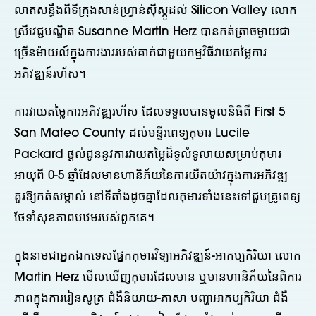
លាតសន្ធឹងពីទីក្រុងសាន់ហ្វ្រាន់ស៊ីស្កូដល់ Silicon Valley លោក
ស្រីវេជ្ជបណ្ឌិត Susanne Martin Herz បានកត់ត្រាចម្ងាយជា
ច្រើនម៉ាយល៍ក្នុងការងាររបស់គាត់ជាមួយកម្មវិធីវាយតម្លៃការ
អភិវឌ្ឍន៍រហ័ស។
ការវាយតម្លៃការអភិវឌ្ឍរហ័ស ដែលទទួលបានមូលនិធិពី First 5
San Mateo County ដល់មន្ទីរពេទ្យកុមារ Lucile
Packard ផ្តល់ជូននូវការវាយតម្លៃដ៏ទូលំទូលាយសម្រាប់កុមារ
អាយុពី 0-5 ឆ្នាំដែលមានហានិភ័យនៃការយឺតយ៉ាវក្នុងការអភិវឌ្ឍ
គួរឱ្យកត់សម្គាល់ នៅទីតាំងដូចគ្នាដែលកុមារទាំងនេះទៅជួបគ្រូពេទ្យ
ថែទាំសុខភាពបឋមរបស់ពួកគេ។
ក្នុងនាមជាអ្នកឯកទេសផ្នែកកុមារវិទ្យាអភិវឌ្ឍន៍-អាកប្បកិរិយា លោក
Martin Herz មើលឃើញកុមារដែលមាន ឬមានហានិភ័យនៃពិការ
ភាពក្នុងការរៀនសូត្រ ជំងឺនិយាយ-ភាសា បញ្ហាអាកប្បកិរិយា ជំងឺ