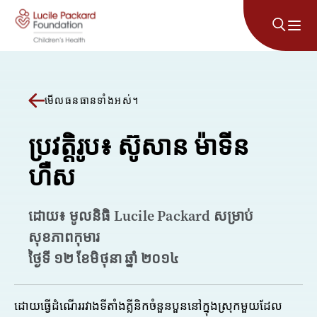
រំលងទៅមាតិកា
មើលធនធានទាំងអស់។
ប្រវត្តិរូប៖ ស៊ូសាន ម៉ាទីន
ហឺស
ដោយ៖ មូលនិធិ Lucile Packard សម្រាប់
សុខភាពកុមារ
ថ្ងៃទី ១២ ខែមិថុនា ឆ្នាំ ២០១៤
ដោយធ្វើដំណើររវាងទីតាំងគ្លីនិកចំនួនបួននៅក្នុងស្រុកមួយដែល