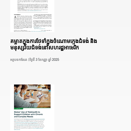
គម្លាតក្នុងការថែទាំក្នុងចំណោមក្មេងជំទង់ និង
មនុស្សវ័យជំទង់នៅសហរដ្ឋអាមេរិក
អត្ថបទកាសែត |
ថ្ងៃទី 3 ខែកញ្ញា ឆ្នាំ 2025