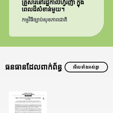
គ្រួសារនៅរដ្ឋកាលីហ្វ័រញ៉ា ក្នុង
ពេលដ៏សំខាន់មួយ។
កម្មវិធីច្បាប់សុខភាពជាតិ
ធនធានដែលពាក់ព័ន្ធ
មើលទាំងអស់គ្នា