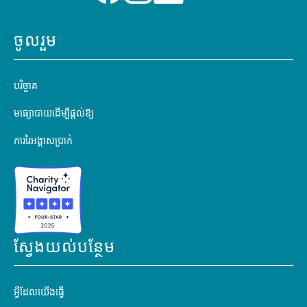
ចូលរួម
បរិច្ចាគ
មធ្យោបាយដើម្បីផ្តល់ឱ្យ
ការរៃអង្គាសប្រាក់
ស្វែងយល់បន្ថែម
អ្វីដែលយើងធ្វើ