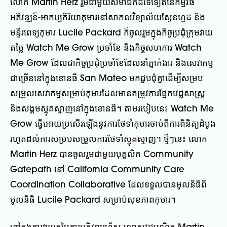
លោក Martin Herz រួមជាមួយសមាជិកដទៃទៀតនៃកម្មវិធី
អភិវឌ្ឍន៍-អាកប្បកិរិយាកុមារនៅសាកលវិទ្យាល័យស្ទែនហ្វដ និង
មន្ទីរពេទ្យកុមារ Lucile Packard ក៏ចូលរួមក្នុងកិច្ចប្រជុំក្រុមវាយ
តម្លៃ Watch Me Grow ប្រចាំខែ និងកិច្ចសហការ Watch
Me Grow ដែលជាកិច្ចប្រជុំប្រចាំខែដែលនាំភ្នាក់ងារ និងសេវាកម្ម
ជាច្រើននៅក្នុងខោនធី San Mateo មកជួបជុំគ្នាដើម្បីសម្រប
សម្រួលសេវាកម្មសម្រាប់កុមារដែលមានតម្រូវការផ្នែកវេជ្ជសាស្ត្រ
និងសង្គមស្មុគស្មាញនៅក្នុងខោនធី។ តាមរបៀបនេះ Watch Me
Grow ធ្វើអោយប្រសើរឡើងនូវការថែទាំកុមារចាប់ពីការពិនិត្យដំបូង
រហូតដល់ការសម្របសម្រួលការថែទាំស្មុគស្មាញ។ ថ្មីៗនេះ លោក
Martin Herz បានចូលរួមជាមួយបុគ្គលិក Community
Gatepath នៅ California Community Care
Coordination Collaborative ដែលទទួលបានមូលនិធិពី
មូលនិធិ Lucile Packard សម្រាប់សុខភាពកុមារ។