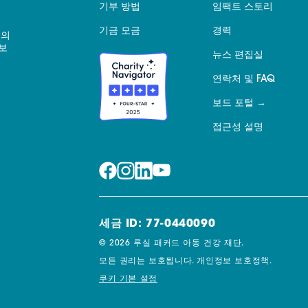
기부 방법
임팩트 스토리
기금 모금
경력
 의
보
뉴스 편집실
연락처 및 FAQ
보드 포털
접근성 설명
세금 ID: 77-0440090
© 2026 루실 패커드 아동 건강 재단.
모든 권리는 보호됩니다.
개인정보 보호정책.
쿠키 기본 설정