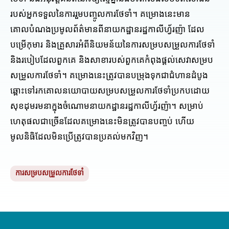
របស់អ្នកទទួលនៃការរួមបញ្ចូលការថែទាំ។ គម្រោងនេះមាន
គោលបំណងប្រមូលព័ត៌មានពីនាយកដ្ឋានរដ្ឋកាលីហ្វ័រញ៉ា ដែល
បម្រើកុមារ និងគ្រួសារអំពីនិយមន័យនៃការសម្របសម្រួលការថែទាំ
និងរបៀបដែលពួកគេ និងសាខារបស់ពួកគេកំពុងផ្តល់សេវាសម្រប
សម្រួលការថែទាំ។ គម្រោងនេះត្រូវបានបម្រុងទុកជាជំហានដំបូង
ឆ្ពោះទៅរកគោលនយោបាយសម្របសម្រួលការថែទាំប្រកបដោយ
សុខដុមរមនាក្នុងចំណោមនាយកដ្ឋានរដ្ឋកាលីហ្វ័រញ៉ា។ សម្រាប់
ហេតុផលជាច្រើនដែលគម្រោងនេះមិនត្រូវបានបញ្ចប់ ហើយ
មូលនិធិដែលមិនប្រើត្រូវបានប្រគល់មកវិញ។
ការសម្របសម្រួលការថែទាំ