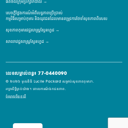
ផតថលក្រុមប្រឹក្សាភិបាល
សេចក្តីថ្លែងការណ៍អំពីលទ្ធភាពប្រើប្រាស់
កម្មវិធីសម្រាប់កុមារ និងយុវជនដែលមានតម្រូវការថែទាំសុខភាពពិសេស
សុខភាពកុមារវេជ្ជសាស្ត្រស្ទែនហ្វដ
សាលាវេជ្ជសាស្ត្រស្ទែនហ្វដ
លេខសម្គាល់ពន្ធ៖ 77-0440090
© ២០២៦ មូលនិធិ Lucile Packard សម្រាប់សុខភាពកុមារ។.
រក្សាសិទ្ធិគ្រប់យ៉ាង។
គោលការណ៍ឯកជនភាព.
ចំណូលចិត្តខូឃី