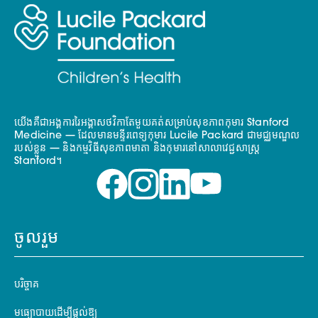
យើងគឺជាអង្គការរៃអង្គាសថវិកាតែមួយគត់សម្រាប់សុខភាពកុមារ Stanford
Medicine — ដែលមានមន្ទីរពេទ្យកុមារ Lucile Packard ជាមជ្ឈមណ្ឌល
របស់ខ្លួន — និងកម្មវិធីសុខភាពមាតា និងកុមារនៅសាលាវេជ្ជសាស្ត្រ
Stanford។
ចូលរួម
បរិច្ចាគ
មធ្យោបាយដើម្បីផ្តល់ឱ្យ