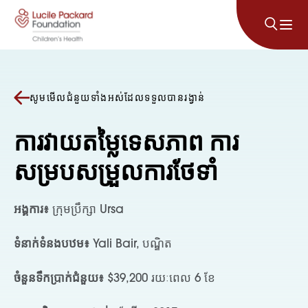
រំលងទៅមាតិកា
សូមមើលជំនួយទាំងអស់ដែលទទួលបានរង្វាន់
ការវាយតម្លៃទេសភាព ការ
សម្របសម្រួលការថែទាំ
អង្គការ៖
ក្រុមប្រឹក្សា Ursa
ទំនាក់ទំនងបឋម៖
Yali Bair, បណ្ឌិត
ចំនួនទឹកប្រាក់ជំនួយ៖
$39,200 រយៈពេល 6 ខែ