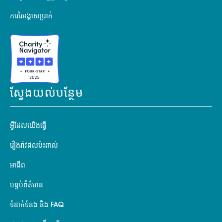
ការរៃអង្គាសប្រាក់
ស្វែងយល់បន្ថែម
អ្វីដែលយើងធ្វើ
រឿងរ៉ាវផលប៉ះពាល់
អាជីព
បន្ទប់ព័ត៌មាន
ទំនាក់ទំនង និង FAQ