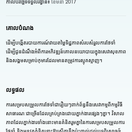
កាលបរិច្ឆេទទទួលរង្វាន់៖
ខែមីនា 2017
គោលបំណង
ដើម្បីបង្កើតរបាយការណ៍វាយតម្លៃទិដ្ឋភាពសំរបសំរួលការថែទាំ
ដើម្បីជូនដំណឹងអំពីការអភិវឌ្ឍន៍គោលនយោបាយក្នុងសេវាសុខភាព
និងសង្គមសម្រាប់កុមារដែលមានតម្រូវការស្មុគស្មាញ។
លទ្ធផល
ការសម្របសម្រួលការថែទាំជារឿយៗពាក់ព័ន្ធនឹងសេវាកម្មពីកម្មវិធី
សាធារណៈជាច្រើនដែលគ្រប់គ្រងដោយភ្នាក់ងារផ្សេងៗគ្នា។ វិសាល
ភាពដែលភ្នាក់ងារទាំងនោះមានគំនិតរួមគ្នានៃការសម្របសម្រួលការ
ថែទាំ និងអនុវត្តគំនិតនោះឱ្យស្មើគ្នានឹងប៉ះពាល់ដល់បទពិសោធន៍