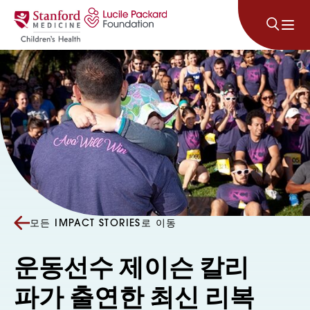
콘텐츠로 건너뛰기
모든 IMPACT STORIES로 이동
운동선수 제이슨 칼리
파가 출연한 최신 리복