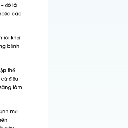
– đó là
 hoặc các
rời khỏi
ong bệnh
tập thể
 cứ điều
n sàng làm
mạnh mẽ
trên