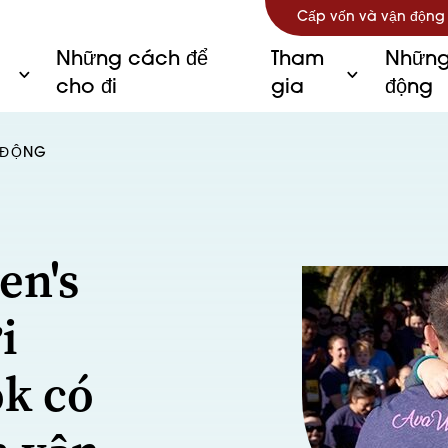
Cấp vốn và vận động
Những cách để
Tham
Những
cho đi
gia
động
C ĐỘNG
en's
i
ok có