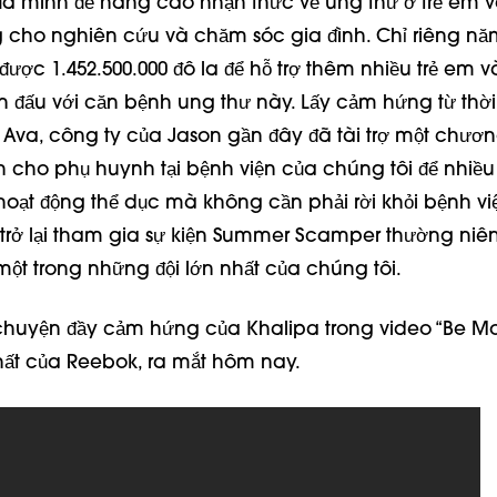
a mình để nâng cao nhận thức về ung thư ở trẻ em 
 cho nghiên cứu và chăm sóc gia đình. Chỉ riêng nă
ược 1.452.500.000 đô la để hỗ trợ thêm nhiều trẻ em v
n đấu với căn bệnh ung thư này. Lấy cảm hứng từ thời
Ava, công ty của Jason gần đây đã tài trợ một chương
cho phụ huynh tại bệnh viện của chúng tôi để nhiều 
 hoạt động thể dục mà không cần phải rời khỏi bệnh vi
sẽ trở lại tham gia sự kiện Summer Scamper thường niên
 một trong những đội lớn nhất của chúng tôi.
huyện đầy cảm hứng của Khalipa trong video “Be M
ất của Reebok, ra mắt hôm nay.