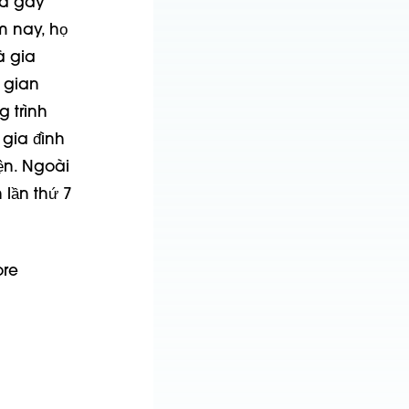
và gây
m nay, họ
à gia
 gian
 trình
gia đình
ện. Ngoài
 lần thứ 7
ore