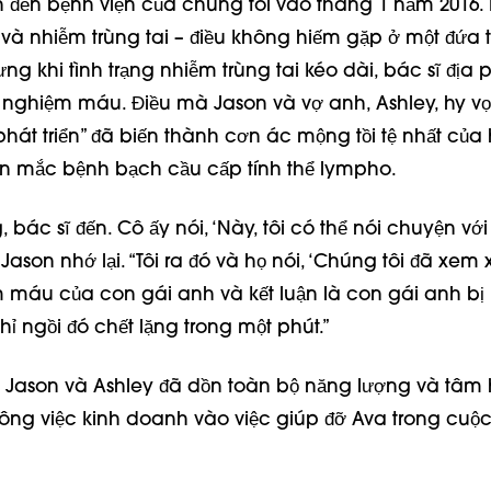
ên đến bệnh viện của chúng tôi vào tháng 1 năm 2016. 
à nhiễm trùng tai – điều không hiếm gặp ở một đứa tr
ng khi tình trạng nhiễm trùng tai kéo dài, bác sĩ địa
 nghiệm máu. Điều mà Jason và vợ anh, Ashley, hy vọ
hát triển” đã biến thành cơn ác mộng tồi tệ nhất của 
n mắc bệnh bạch cầu cấp tính thể lympho.
, bác sĩ đến. Cô ấy nói, ‘Này, tôi có thể nói chuyện vớ
Jason nhớ lại. “Tôi ra đó và họ nói, ‘Chúng tôi đã xem x
 máu của con gái anh và kết luận là con gái anh bị
chỉ ngồi đó chết lặng trong một phút.”
ó, Jason và Ashley đã dồn toàn bộ năng lượng và tâm
ng việc kinh doanh vào việc giúp đỡ Ava trong cuộc