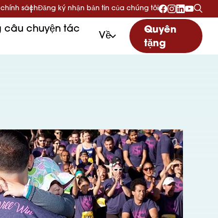
 chính sách
Đăng ký nhận bản tin của chúng tôi
 câu chuyện tác
Quyên
Về
tặng