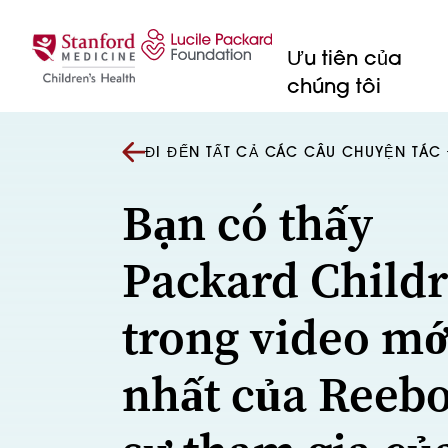
Bỏ qua nội dung
Ưu tiên của
chúng tôi
ĐI ĐẾN TẤT CẢ CÁC CÂU CHUYỆN TÁ
Bạn có thấy
Packard Childr
trong video mớ
nhất của Reeb