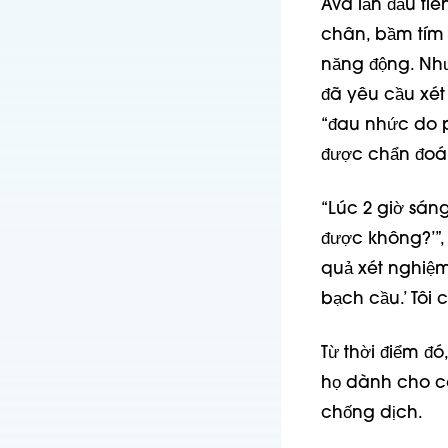
Ava lần đầu ti
chân, bầm tím v
năng động. Như
đã yêu cầu xét
“đau nhức do p
được chẩn đoá
“Lúc 2 giờ sáng
được không?’”, 
quả xét nghiệm
bạch cầu.’ Tôi 
Từ thời điểm đ
họ dành cho cô
chống dịch.