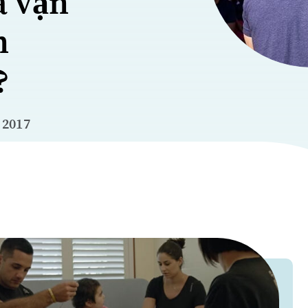
a vận
n
?
 2017