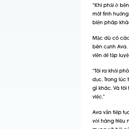
“Khi phải ở bệ
một tình huống
biện pháp khác 
Mặc dù có các 
bên cạnh Ava. 
viện để tập luyện
“Tôi ra khỏi ph
dục. Trong lúc 
gì khác. Và tôi
việc.”
Ava vẫn tiếp t
với hàng triệu 