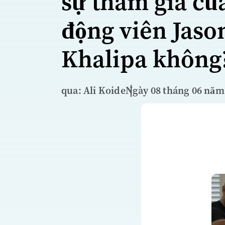
sự tham gia củ
động viên Jaso
Khalipa không
qua: Ali Koide
Ngày 08 tháng 06 năm