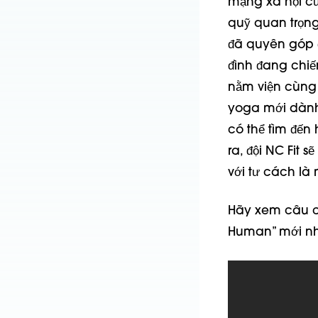
mạng xã hội củ
quỹ quan trọng
đã quyên góp đ
đình đang chiế
nằm viện cùng 
yoga mới dành 
có thể tìm đến
ra, đội NC Fit 
với tư cách là
Hãy xem câu c
Human” mới nh