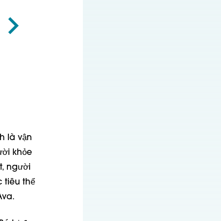
h là vận
ười khỏe
t, người
tiêu thể
Ava.