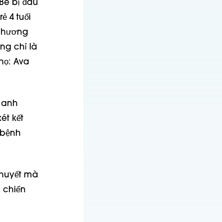
Bé bị đau
ẻ 4 tuổi
 phương
ng chỉ là
họ: Ava
i anh
ét kết
 bệnh
 huyết mà
 chiến