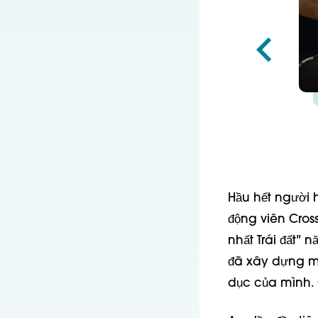
Hầu hết người 
động viên Cros
nhất Trái đất" 
đã xây dựng mộ
dục của mình. 