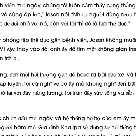
nh viện mỗi ngày, chúng tôi luôn cảm thấy căng thẳng 
 vô cùng áp lực,” Jason nói. “Nhiều người dùng rượu
để đối phó với nó, còn với tôi thì đó là tập thể dục.”
phòng tập thể dục gần bệnh viện, Jason không muốn 
Vì vậy, thay vào đó, anh ấy đã tìm một không gian tr
 trở lại.
òng, đến một hội trường gần đó hoặc ra bãi đậu xe, và 
tập luyện, tôi cứ nghĩ về cô ấy mà không nghĩ đến bất
 trở lại với đầy năng lượng. Tôi tràn đầy sức sống và sẵ
ục chiến đấu mỗi ngày, và hệ thống hỗ trợ của em ấy 
người hâm mộ. Gia đình Khalipa sử dụng sự nổi tiếng 