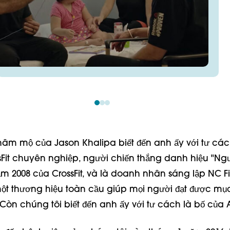
hâm mộ của Jason Khalipa biết đến anh ấy với tư các
sFit chuyên nghiệp, người chiến thắng danh hiệu "Ng
năm 2008 của CrossFit, và là doanh nhân sáng lập NC Fi
t thương hiệu toàn cầu giúp mọi người đạt được mục 
Còn chúng tôi biết đến anh ấy với tư cách là bố của 