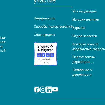
участие
Что мы делаем
Пожертвовать
Истории влияния
Способы пожертвований
Карьера
Сбор средств
Отдел новостей
ine
ская
Контакты и часто
ны
задаваемые вопрос
кой
Портал совета
директоров
Заявление о
доступности