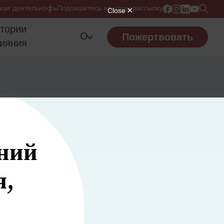
кая деятельность
Подпишитесь на нашу рассылку
тории
О
Пожертвовать
ияния
ний
я,