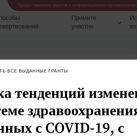
Предоставление грантов и информационно-просветительс
пособы
Примите
Ис
ожертвований
участие
вл
ТЬ ВСЕ ВЫДАННЫЕ ГРАНТЫ
а тенденций измене
теме здравоохранени
нных с COVID-19, с