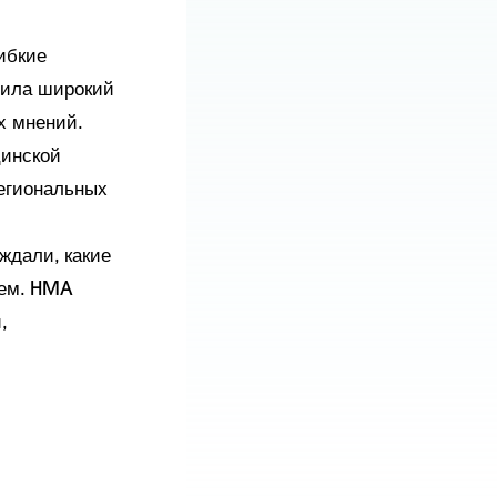
ибкие
сила широкий
х мнений.
цинской
региональных
ждали, какие
щем. HMA
,