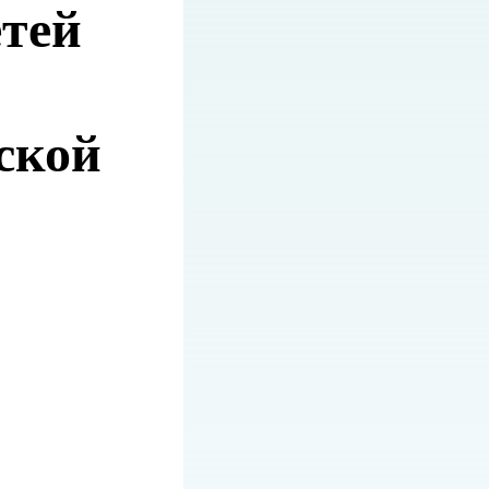
етей
ской