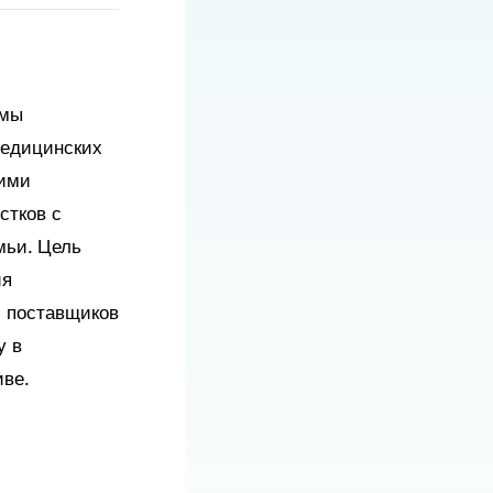
змы
медицинских
оими
стков с
мьи. Цель
ия
и поставщиков
у в
иве.