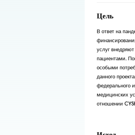
Цель
В ответ на пан
финансирования
услуг внедряют
пациентами. Пок
особыми потреб
данного проект
федерального и
медицинских ус
отношении CYSHC
Исход