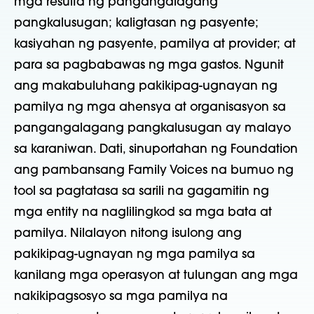
mga resulta ng pangangalagang
pangkalusugan; kaligtasan ng pasyente;
kasiyahan ng pasyente, pamilya at provider; at
para sa pagbabawas ng mga gastos. Ngunit
ang makabuluhang pakikipag-ugnayan ng
pamilya ng mga ahensya at organisasyon sa
pangangalagang pangkalusugan ay malayo
sa karaniwan. Dati, sinuportahan ng Foundation
ang pambansang Family Voices na bumuo ng
tool sa pagtatasa sa sarili na gagamitin ng
mga entity na naglilingkod sa mga bata at
pamilya. Nilalayon nitong isulong ang
pakikipag-ugnayan ng mga pamilya sa
kanilang mga operasyon at tulungan ang mga
nakikipagsosyo sa mga pamilya na