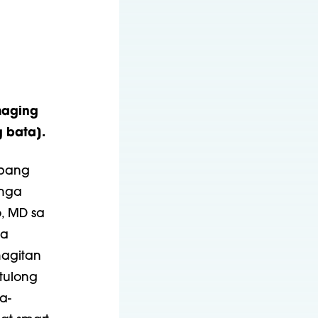
maging
 bata].
upang
 mga
o, MD sa
ga
agitan
tulong
a-