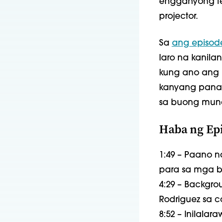
engganyong tekn
projector.
Sa
ang episode
laro na kanila
kung ano ang n
kanyang pana
sa buong mun
Haba ng Epi
1:49 – Paano n
para sa mga ba
4:29 – Backgr
Rodriguez sa 
8:52 – Inilala