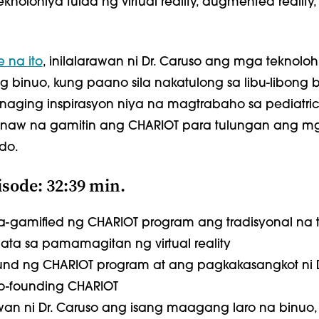
olohiya tulad ng virtual reality, augmented reality,
 na ito
, inilalarawan ni Dr. Caruso ang mga teknoloh
ng binuo, kung paano sila nakatulong sa libu-libong 
aging inspirasyon niya na magtrabaho sa pediatric
naw na gamitin ang CHARIOT para tulungan ang m
do.
sode: 32:39 min.
a-gamified ng CHARIOT program ang tradisyonal na 
ta sa pamamagitan ng virtual reality
ound ng CHARIOT program at ang pagkakasangkot ni 
co-founding CHARIOT
rawan ni Dr. Caruso ang isang maagang laro na binuo