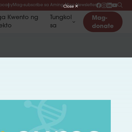
vocacy
Mag-subscribe sa Aming Mga Newsletter
a Kwento ng
Tungkol
Mag-
ekto
sa
donate