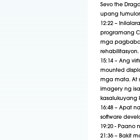
Sevo the Drag
upang tumulon
12:22 – Inilal
programang CH
mga pagbabago
rehabilitasyon.
15:14 – Ang vi
mounted displa
mga mata. At 
imagery ng is
kasalukuyang 
16:48 – Apat 
software develo
19:20 - Paano n
21:36 – Bakit 