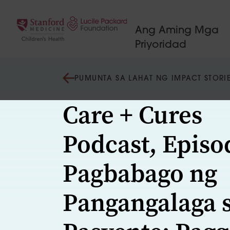
Lumaktaw sa nilalaman
Ang Aming Mga
Priyoridad
PUMUNTA SA LAHAT NG IMPACT STORI
Care + Cures
Podcast, Episo
Pagbabago ng
Pangangalaga 