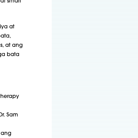
 at smart
iya at
bata,
s, at ang
ga bata
therapy
Dr. Sam
, ang