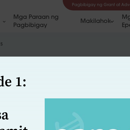
Pagbibigay ng Grant at Ad
Mga Paraan ng
Mg
Makilahok
Pagbibigay
Ep
ES
de 1:
sa