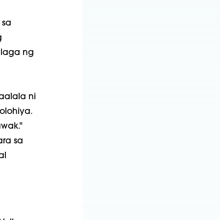
 sa
g
laga ng
aalala ni
lohiya.
wak."
ara sa
al