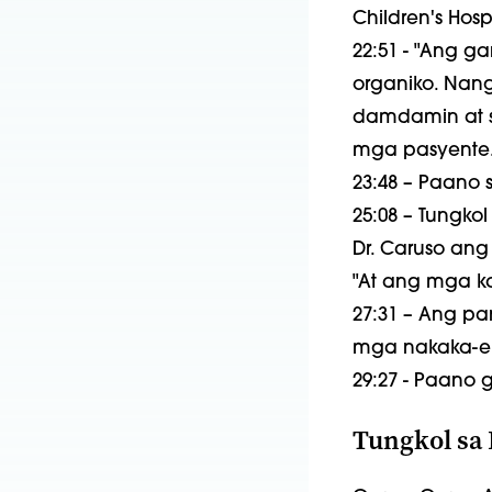
Children's Hosp
22:51 - "Ang g
organiko. Nan
damdamin at 
mga pasyente.
23:48 – Paano
25:08 – Tungko
Dr. Caruso an
"At ang mga k
27:31 – Ang pa
mga nakaka-en
29:27 - Paano 
Tungkol sa 