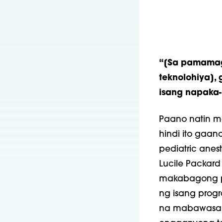
“[Sa pamamag
teknolohiya]
isang napaka-
Paano natin ma
hindi ito gaa
pediatric anes
Lucile Packard
makabagong p
ng isang progr
na mabawasan