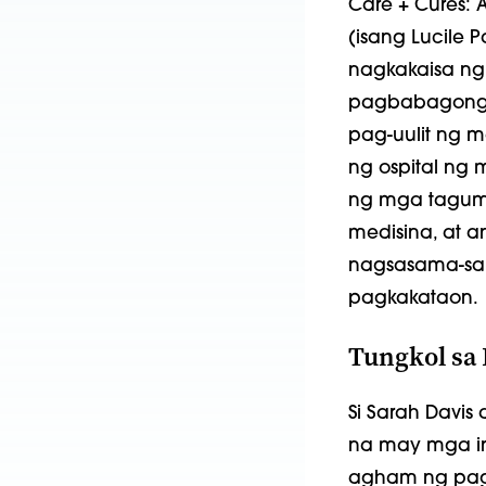
Care + Cures: 
(isang Lucile 
nagkakaisa ng 
pagbabagong 
pag-uulit ng m
ng ospital ng
ng mga tagum
medisina, at 
nagsasama-sa
pagkakataon.
Tungkol sa 
Si Sarah Davis
na may mga in
agham ng pag-a