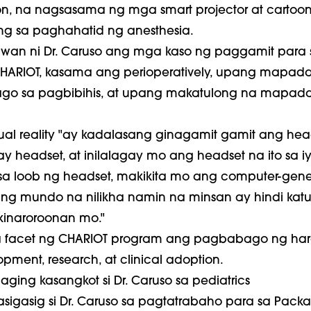
on, na nagsasama ng mga smart projector at cartoo
g sa paghahatid ng anesthesia.
arawan ni Dr. Caruso ang mga kaso ng paggamit para 
ARIOT, kasama ang perioperatively, upang mapada
 sa pagbibihis, at upang makatulong na mapada
rtual reality "ay kadalasang ginagamit gamit ang hea
y headset, at inilalagay mo ang headset na ito sa i
sa loob ng headset, makikita mo ang computer-gen
ang mundo na nilikha namin na minsan ay hindi kat
kinaroroonan mo."
na facet ng CHARIOT program ang pagbabago ng har
pment, research, at clinical adoption.
aging kasangkot si Dr. Caruso sa pediatrics
masigasig si Dr. Caruso sa pagtatrabaho para sa Packa