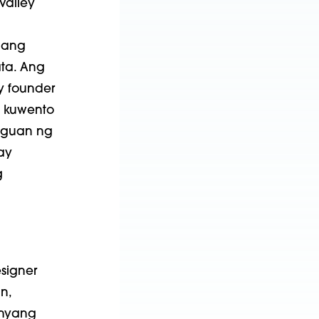
Valley
g ang
ta. Ang
y founder
a kuwento
iguan ng
ay
g
signer
n,
anyang