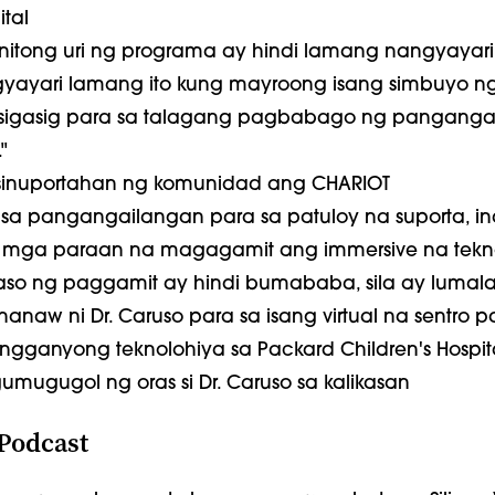
ital
anitong uri ng programa ay hindi lamang nangyayari
gyayari lamang ito kung mayroong isang simbuyo n
sigasig para sa talagang pagbabago ng panganga
"
 sinuportahan ng komunidad ang CHARIOT
l sa pangangailangan para sa patuloy na suporta, in
g mga paraan na magagamit ang immersive na tekno
aso ng paggamit ay hindi bumababa, sila ay lumala
nanaw ni Dr. Caruso para sa isang virtual na sentro p
gganyong teknolohiya sa Packard Children's Hospit
gumugugol ng oras si Dr. Caruso sa kalikasan
Podcast