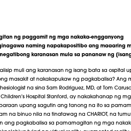
itan ng paggamit ng mga nakaka-engganyong
, ginagawa naming napakapositibo ang maaaring 
negatibong karanasan mula sa pananaw ng [isang
iisip muli ang karanasan ng isang bata sa ospital 
nong masakit at nakakapukaw ng pagkabalisa? Ang
thesiologist na sina Sam Rodriguez, MD, at Tom Carus
 Children's Hospital Stanford, ay nakakahanap ng m
araan upang sagutin ang tanong na ito sa pamam
am na binuo nila na tinatawag na CHARIOT, na tumu
 ang pagkabalisa sa pamamagitan ng mga nakak