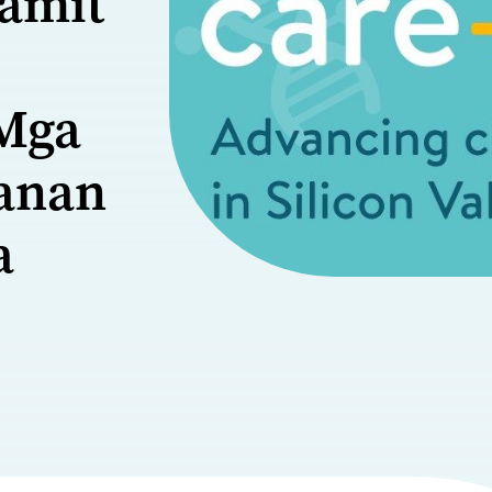
gamit
Mga
anan
a