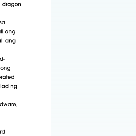
n dragon
sa
li ang
li ang
d-
yong
erated
ulad ng
dware,
rd