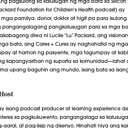
Ang pagsulong sa kalusugan ng mga bata sa Silicon 
Packard Foundation for Children's Health podcast) ay
mga pamilya, donor, doktor at higit pa para isulon
pangangalagang pangkalusugan para sa mga ba
akabagong diwa ni Lucile “Lu” Packard, ang visionar
 mga bata, ang Cares + Cures ay naghahatid ng mg
pay at hamon ng pasyente, mga tagumpay at kab
ang kapangyarihan ng suporta sa komunidad—lahat 
ma upang baguhin ang mundo, isang bata sa isan
Host
 ay isang podcast producer at learning experience de
teres sa pagkukuwento, pangangalaga sa kalusuga
aral, at pag-iisip ng disenyo. Hinahati niya ang k