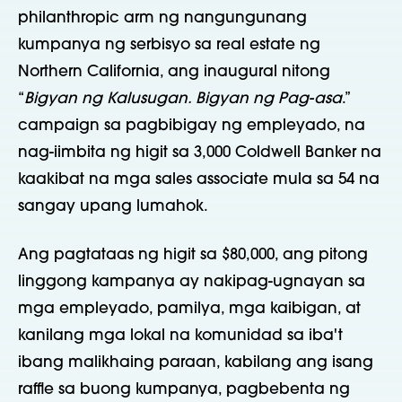
philanthropic arm ng nangungunang
kumpanya ng serbisyo sa real estate ng
Northern California, ang inaugural nitong
“
Bigyan ng Kalusugan. Bigyan ng Pag-asa
.”
campaign sa pagbibigay ng empleyado, na
nag-iimbita ng higit sa 3,000 Coldwell Banker na
kaakibat na mga sales associate mula sa 54 na
sangay upang lumahok.
Ang pagtataas ng higit sa $80,000, ang pitong
linggong kampanya ay nakipag-ugnayan sa
mga empleyado, pamilya, mga kaibigan, at
kanilang mga lokal na komunidad sa iba't
ibang malikhaing paraan, kabilang ang isang
raffle sa buong kumpanya, pagbebenta ng