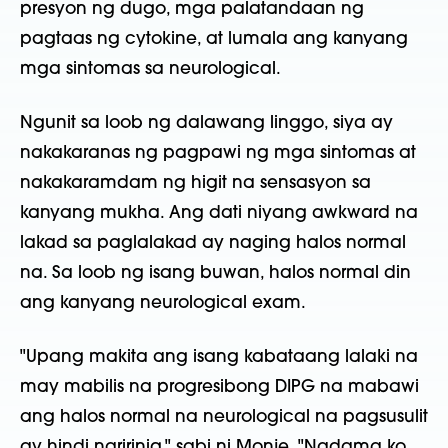
presyon ng dugo, mga palatandaan ng
pagtaas ng cytokine, at lumala ang kanyang
mga sintomas sa neurological.
Ngunit sa loob ng dalawang linggo, siya ay
nakakaranas ng pagpawi ng mga sintomas at
nakakaramdam ng higit na sensasyon sa
kanyang mukha. Ang dati niyang awkward na
lakad sa paglalakad ay naging halos normal
na. Sa loob ng isang buwan, halos normal din
ang kanyang neurological exam.
"Upang makita ang isang kabataang lalaki na
may mabilis na progresibong DIPG na mabawi
ang halos normal na neurological na pagsusulit
ay hindi naririnig," sabi ni Monje. "Nadama ko