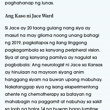
paghahanap ng lunas.
Ang Kaso ni Jace Ward
Si Jace ay 20 taong gulang nang siya ay
masuri na may glioma noong unang bahagi
ng 2019, pagkatapos ng ilang linggong
pagkagambala sa kanyang peripheral vision.
Siya at ang kanyang pamilya ay nagulat sa
pagbabala: Ang neurologist ni Jace sa Kansas
ay hinulaan na mayroon siyang anim
hanggang siyam na buwan upang mabuhay.
Nakatanggap siya ng isang eksperimentong
ahente ng chemotherapy sa batayan ng
mahabagin na paggamit at nabuhay sa sakit
sa loob ng halos 14 na buwan bago lumitaw