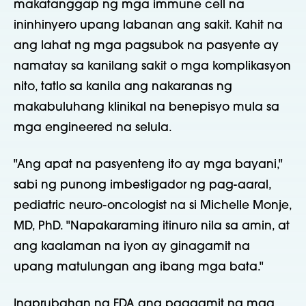
makatanggap ng mga immune cell na
ininhinyero upang labanan ang sakit. Kahit na
ang lahat ng mga pagsubok na pasyente ay
namatay sa kanilang sakit o mga komplikasyon
nito, tatlo sa kanila ang nakaranas ng
makabuluhang klinikal na benepisyo mula sa
mga engineered na selula.
"Ang apat na pasyenteng ito ay mga bayani,"
sabi ng punong imbestigador ng pag-aaral,
pediatric neuro-oncologist na si Michelle Monje,
MD, PhD. "Napakaraming itinuro nila sa amin, at
ang kaalaman na iyon ay ginagamit na
upang matulungan ang ibang mga bata."
Inaprubahan ng FDA ang paggamit ng mga