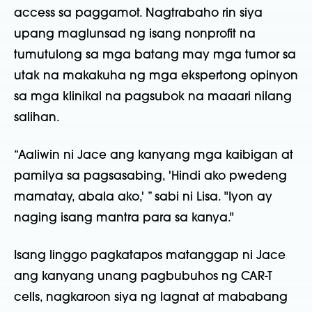
access sa paggamot. Nagtrabaho rin siya
upang maglunsad ng isang nonprofit na
tumutulong sa mga batang may mga tumor sa
utak na makakuha ng mga ekspertong opinyon
sa mga klinikal na pagsubok na maaari nilang
salihan.
“Aaliwin ni Jace ang kanyang mga kaibigan at
pamilya sa pagsasabing, 'Hindi ako pwedeng
mamatay, abala ako,' ” sabi ni Lisa. "Iyon ay
naging isang mantra para sa kanya."
Isang linggo pagkatapos matanggap ni Jace
ang kanyang unang pagbubuhos ng CAR-T
cells, nagkaroon siya ng lagnat at mababang