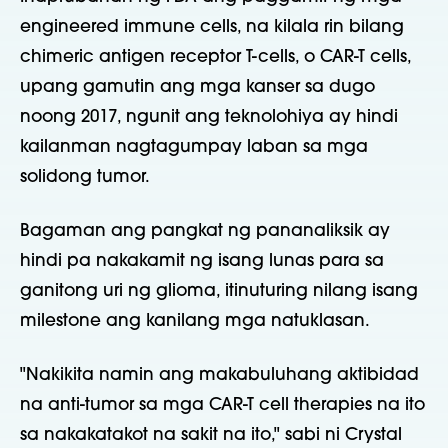
engineered immune cells, na kilala rin bilang
chimeric antigen receptor T-cells, o CAR-T cells,
upang gamutin ang mga kanser sa dugo
noong 2017, ngunit ang teknolohiya ay hindi
kailanman nagtagumpay laban sa mga
solidong tumor.
Bagaman ang pangkat ng pananaliksik ay
hindi pa nakakamit ng isang lunas para sa
ganitong uri ng glioma, itinuturing nilang isang
milestone ang kanilang mga natuklasan.
"Nakikita namin ang makabuluhang aktibidad
na anti-tumor sa mga CAR-T cell therapies na ito
sa nakakatakot na sakit na ito," sabi ni Crystal