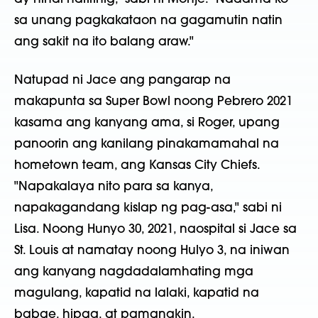
sa unang pagkakataon na gagamutin natin
ang sakit na ito balang araw."
Natupad ni Jace ang pangarap na
makapunta sa Super Bowl noong Pebrero 2021
kasama ang kanyang ama, si Roger, upang
panoorin ang kanilang pinakamamahal na
hometown team, ang Kansas City Chiefs.
"Napakalaya nito para sa kanya,
napakagandang kislap ng pag-asa," sabi ni
Lisa. Noong Hunyo 30, 2021, naospital si Jace sa
St. Louis at namatay noong Hulyo 3, na iniwan
ang kanyang nagdadalamhating mga
magulang, kapatid na lalaki, kapatid na
babae, hipag, at pamangkin.