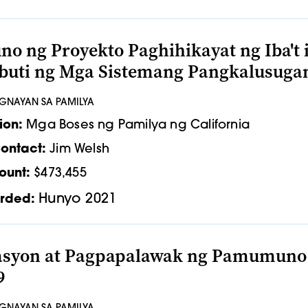
 ng Proyekto Paghihikayat ng Iba't 
uti ng Mga Sistemang Pangkalusugan
UGNAYAN SA PAMILYA
ion:
Mga Boses ng Pamilya ng California
ontact:
Jim Welsh
ount:
$473,455
Hunyo 2021
rded:
asyon at Pagpapalawak ng Pamumuno 
9