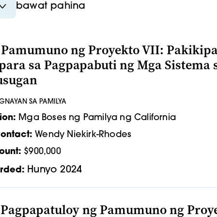
bawat pahina
 Pamumuno ng Proyekto VII: Pakikipag
para sa Pagpapabuti ng Mga Sistema
usugan
UGNAYAN SA PAMILYA
ion:
Mga Boses ng Pamilya ng California
ontact:
Wendy Niekirk-Rhodes
ount:
$900,000
Hunyo 2024
rded:
a Pagpapatuloy ng Pamumuno ng Proy