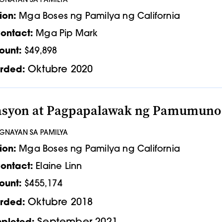
UGNAYAN SA PAMILYA
ion:
Mga Boses ng Pamilya ng California
ontact:
Mga Pip Mark
ount:
$49,898
Oktubre 2020
rded:
syon at Pagpapalawak ng Pamumuno 
UGNAYAN SA PAMILYA
ion:
Mga Boses ng Pamilya ng California
ontact:
Elaine Linn
ount:
$455,174
Oktubre 2018
rded: