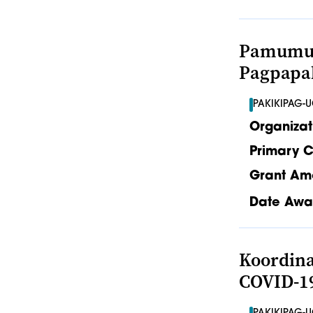
Pamumuno
Pagpapab
PAKIKIPAG-
Organizat
Primary C
Grant Am
Date Awa
Koordin
COVID-1