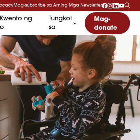
vocacy
Mag-subscribe sa Aming Mga Newsletter
Kwento ng
Tungkol
Mag-
to
sa
donate