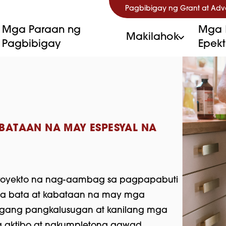
Pagbibigay ng Grant at Ad
Mga Paraan ng
Mga 
Makilahok
Pagbibigay
Epek
BATAAN NA MAY ESPESYAL NA
royekto na nag-aambag sa pagpapabuti
a bata at kabataan na may mga
gang pangkalusugan at kanilang mga
a aktibo at nakumpletong gawad.