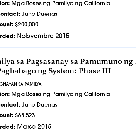
ion:
Mga Boses ng Pamilya ng California
ontact:
Juno Duenas
ount:
$200,000
Nobyembre 2015
rded:
ilya sa Pagsasanay sa Pamumuno ng 
Pagbabago ng System: Phase III
UGNAYAN SA PAMILYA
ion:
Mga Boses ng Pamilya ng California
ontact:
Juno Duenas
ount:
$88,523
Marso 2015
rded: