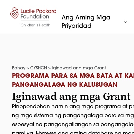
Lumaktaw sa nilalaman
Ang Aming Mga
Priyoridad
Bahay
>
CYSHCN
>
Iginawad ang mga Grant
PROGRAMA PARA SA MGA BATA AT KA
PANGANGALAGA NG KALUSUGAN
Iginawad ang mga Grant
Pinopondohan namin ang mga programa at p
ng mga sistema ng pangangalaga para sa mg
espesyal na pangangailangan sa pangangala
pamilya. I-browse ang aming database ng mg