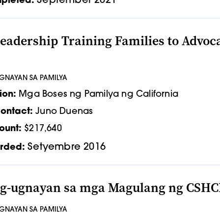
September 2021
pleted:
Leadership Training Families to Advoc
UGNAYAN SA PAMILYA
ion:
Mga Boses ng Pamilya ng California
ontact:
Juno Duenas
ount:
$217,640
Setyembre 2016
rded:
g-ugnayan sa mga Magulang ng CSHCN
UGNAYAN SA PAMILYA