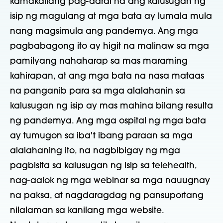
kamakailang pag-aaral na ang kalusugan ng
isip ng magulang at mga bata ay lumala mula
nang magsimula ang pandemya. Ang mga
pagbabagong ito ay higit na malinaw sa mga
pamilyang nahaharap sa mas maraming
kahirapan, at ang mga bata na nasa mataas
na panganib para sa mga alalahanin sa
kalusugan ng isip ay mas mahina bilang resulta
ng pandemya. Ang mga ospital ng mga bata
ay tumugon sa iba't ibang paraan sa mga
alalahaning ito, na nagbibigay ng mga
pagbisita sa kalusugan ng isip sa telehealth,
nag-aalok ng mga webinar sa mga nauugnay
na paksa, at nagdaragdag ng pansuportang
nilalaman sa kanilang mga website.