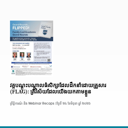
វគ្គបណ្តុះបណ្តាលធំសិក្សាដែលដឹកនាំដោយគ្រួសារ
(FLAG): ត្រីវិស័យដែលយើងយកតាមខ្លួន
ព្រឹត្តិការណ៍ និង Webinar Recaps |
ថ្ងៃទី ២៤ ខែមិថុនា ឆ្នាំ ២០២៦