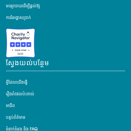
មធ្យោបាយដើម្បីផ្តល់ឱ្យ
ការរៃអង្គាសប្រាក់
ស្វែងយល់បន្ថែម
អ្វីដែលយើងធ្វើ
រឿងរ៉ាវផលប៉ះពាល់
អាជីព
បន្ទប់ព័ត៌មាន
ទំនាក់ទំនង និង FAQ