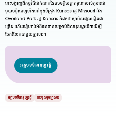
នេះបង្ហាញពីកម្មវិធីជាក់លាក់នៃសេចក្តីមេត្តាករុណារបស់កុមារជា
មួយមន្ទីរពេទ្យទាំងនៅក្នុងទីក្រុង Kansas រដ្ឋ Missouri និង
Overland Park រដ្ឋ Kansas ក៏ដូចជាស្ថាប័នផ្សេងទៀតជា
ច្រើន ហើយរៀបរាប់អំពីធនធានសម្រាប់គិលានុបដ្ឋាយិកាដើម្បី
ចែករំលែកជាមួយគ្រួសារ។
អត្ថបទទិនានុប្បវត្តិ
អត្ថបទទិនានុប្បវត្តិ
ការចូលរួមគ្រួសារ