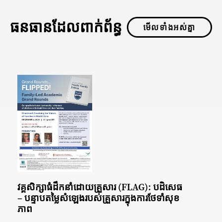
ធនធានដែលពាក់ព័ន្ធ
មើលទាំងអស់គ្នា
វគ្គ​សិក្សា​ធំ​ដឹកនាំ​ដោយ​គ្រួសារ (FLAG): បដិសេធ
– បន្ទាប​តម្លៃ​សំឡេង​របស់​គ្រួសារ​ក្នុង​ការ​ថែទាំ​សុខ
ភាព