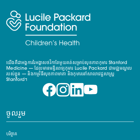
យើងគឺជាអង្គការរៃអង្គាសថវិកាតែមួយគត់សម្រាប់សុខភាពកុមារ Stanford
Medicine — ដែលមានមន្ទីរពេទ្យកុមារ Lucile Packard ជាមជ្ឈមណ្ឌល
របស់ខ្លួន — និងកម្មវិធីសុខភាពមាតា និងកុមារនៅសាលាវេជ្ជសាស្ត្រ
Stanford។
ចូលរួម
បរិច្ចាគ