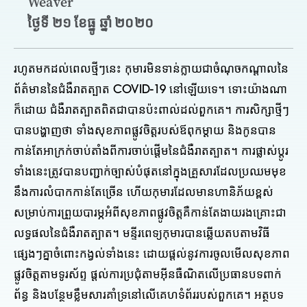
Weaver
ថ្ងៃទី ២១ ខែធ្នូ ឆ្នាំ ២០២០
រហូតមកដល់ពេលថ្មីៗនេះ កុមារមិនទាន់ក្លាយជាចំណុចកណ្តាលនៃ
ព័ត៌មាននៃជំងឺរាតត្បាត COVID-19 នៅឡើយទេ។ ទោះយ៉ាងណា
ក៏ដោយ ជំងឺរាតត្បាតពិតជាបានប៉ះពាល់ដល់ពួកគេ។ ការសិក្សាថ្មីៗ
បានបង្ហាញថា ទាំងសុខភាពផ្លូវចិត្តរបស់ឪពុកម្តាយ និងកូនបាន
កាន់តែអាក្រក់ចាប់តាំងពីការចាប់ផ្តើមនៃជំងឺរាតត្បាត។ ការផ្លាស់ប្តូរ
ទាំងនេះត្រូវបានបញ្ជាក់ច្បាស់បំផុតនៅក្នុងគ្រួសារដែលប្រឈមមុខ
នឹងការលំបាកកាន់តែច្រើន ហើយកុមារដែលមានហានិភ័យខ្ពស់
សម្រាប់ការព្រួយបារម្ភអំពីសុខភាពផ្លូវចិត្តគឺកាន់តែងាយរងគ្រោះជា
លទ្ធផលនៃជំងឺរាតត្បាត។ មន្ទីរពេទ្យកុមារបានឆ្លើយតបតាមវិធី
ផ្សេងៗគ្នាចំពោះកង្វល់ទាំងនេះ ដោយផ្តល់នូវការចូលមើលសុខភាព
ផ្លូវចិត្តតាមទូរស័ព្ទ ផ្តល់ការប្រជុំតាមអ៊ីនធឺណិតលើប្រធានបទពាក់
ព័ន្ធ និងបន្ថែមខ្លឹមសារគាំទ្រនៅលើគេហទំព័ររបស់ពួកគេ។ អត្ថបទ