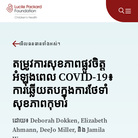
រំលងទៅមាតិកា
មើលធនធានទាំងអស់។
តម្រូវការសុខភាពផ្លូវចិត្ត
អំឡុងពេល COVID-19៖
ការឆ្លើយតបក្នុងការថែទាំ
សុខភាពកុមារ
ដោយ៖ Deborah Dokken, Elizabeth
Ahmann, DeeJo Miller, និង Jamila