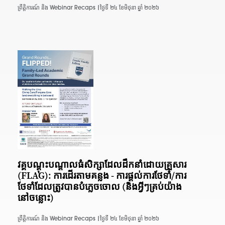
ព្រឹត្តិការណ៍ និង Webinar Recaps |
ថ្ងៃទី ២៤ ខែមិថុនា ឆ្នាំ ២០២៦
វគ្គបណ្តុះបណ្តាលធំសិក្សាដែលដឹកនាំដោយគ្រួសារ
(FLAG): ការដើរតាមគន្លង - ការផ្តល់ការថែទាំ/ការ
ថែទាំដែលត្រូវបានបំភ្លេចចោល (និងអ្វីៗគ្រប់យ៉ាង
នៅចន្លោះ)
ព្រឹត្តិការណ៍ និង Webinar Recaps |
ថ្ងៃទី ២៤ ខែមិថុនា ឆ្នាំ ២០២៦