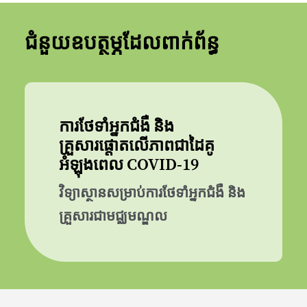
ជំនួយឧបត្ថម្ភដែលពាក់ព័ន្ធ
ការថែទាំអ្នកជំងឺ និង
គ្រួសារផ្តោតលើភាពជាដៃគូ
អំឡុងពេល COVID-19
វិទ្យាស្ថានសម្រាប់ការថែទាំអ្នកជំងឺ និង
គ្រួសារជាមជ្ឈមណ្ឌល