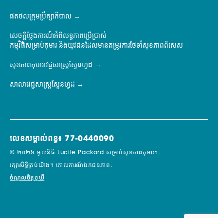
ផតថលក្រុមប្រឹក្សាភិបាល
សេចក្តីថ្លែងការណ៍អំពីលទ្ធភាពប្រើប្រាស់
កម្មវិធីសម្រាប់កុមារ និងយុវជនដែលមានតម្រូវការថែទាំសុខភាពពិសេស
សុខភាពកុមារវេជ្ជសាស្ត្រស្ទែនហ្វដ
សាលាវេជ្ជសាស្ត្រស្ទែនហ្វដ
លេខសម្គាល់ពន្ធ៖ 77-0440090
© ២០២៦ មូលនិធិ Lucile Packard សម្រាប់សុខភាពកុមារ។.
រក្សាសិទ្ធិគ្រប់យ៉ាង។
គោលការណ៍ឯកជនភាព.
ចំណូលចិត្តខូឃី