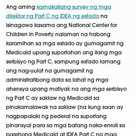
Ang aming
kamakailang survey ng mga
direktor ng Part C ng IDEA ng estado
na
isinagawa kasama ang National Center for
Children in Poverty nalaman na habang
karamihan sa mga estado ay gumagamit ng
Medicaid upang suportahan ang ilang mga
serbisyo ng Part C, sampung estado lamang
ang nag-uulat na gumagamit ng
administratibong data sa lahat ng mga
ahensya upang matiyak na ang mga serbisyo
ng Part C ay saklaw ng Medicaid sa
pinakamalawak na saklaw (na kung saan ay
nagpapalaki ng pederal na suportang
pinansyal para sa mga batang naka-enroll sa
parehong Medicaid at IDEA Part C na mga