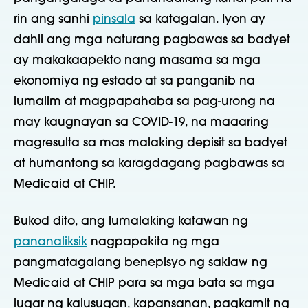
rin ang sanhi
pinsala
sa katagalan. Iyon ay
dahil ang mga naturang pagbawas sa badyet
ay makakaapekto nang masama sa mga
ekonomiya ng estado at sa panganib na
lumalim at magpapahaba sa pag-urong na
may kaugnayan sa COVID-19, na maaaring
magresulta sa mas malaking depisit sa badyet
at humantong sa karagdagang pagbawas sa
Medicaid at CHIP.
Bukod dito, ang lumalaking katawan ng
pananaliksik
nagpapakita ng mga
pangmatagalang benepisyo ng saklaw ng
Medicaid at CHIP para sa mga bata sa mga
lugar ng kalusugan, kapansanan, pagkamit ng