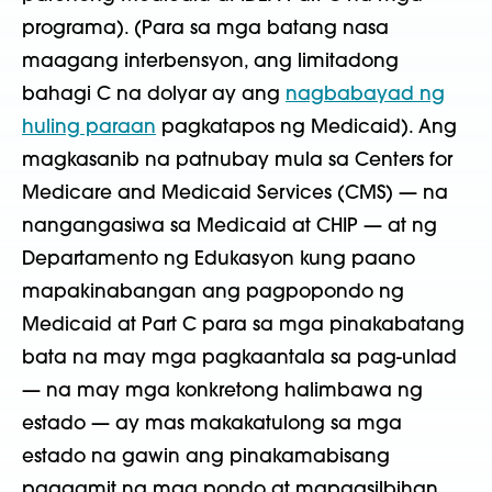
programa). (Para sa mga batang nasa
maagang interbensyon, ang limitadong
bahagi C na dolyar ay ang
nagbabayad ng
huling paraan
pagkatapos ng Medicaid). Ang
magkasanib na patnubay mula sa Centers for
Medicare and Medicaid Services (CMS) — na
nangangasiwa sa Medicaid at CHIP — at ng
Departamento ng Edukasyon kung paano
mapakinabangan ang pagpopondo ng
Medicaid at Part C para sa mga pinakabatang
bata na may mga pagkaantala sa pag-unlad
— na may mga konkretong halimbawa ng
estado — ay mas makakatulong sa mga
estado na gawin ang pinakamabisang
paggamit ng mga pondo at mapagsilbihan