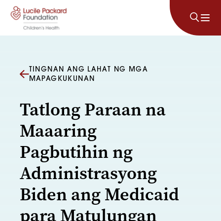
Lumaktaw sa nilalaman
TINGNAN ANG LAHAT NG MGA
MAPAGKUKUNAN
Tatlong Paraan na
Maaaring
Pagbutihin ng
Administrasyong
Biden ang Medicaid
para Matulungan