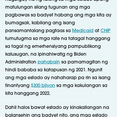
matulungan silang tugunan ang mga
pagbawas sa badyet habang ang mga kita ay
bumagsak, kabilang ang isang
pansamantalang pagtaas sa
Medicaid
at
CHIP
tumutugma sa mga rate na tatagal hanggang
sa tagal ng emerhensiyang pampublikong
kalusugan, na ipinahiwatig ng Biden
Administration
pahabain
sa pamamagitan ng
hindi bababa sa katapusan ng 2021. Ngunit
ang mga estado ay nahaharap pa rin sa isang
tinantyang
$300 bilyon
sa mga kakulangan sa
kita hanggang 2022.
Dahil halos bawat estado ay kinakailangan na
balansehin ang badyet nito, ang mga estado