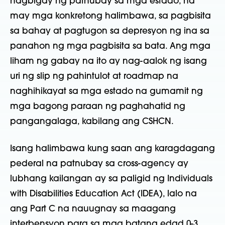
nagbigay ng patnubay sa mga estado, na
may mga konkretong halimbawa, sa pagbisita
sa bahay at pagtugon sa depresyon ng ina sa
panahon ng mga pagbisita sa bata. Ang mga
liham ng gabay na ito ay nag-aalok ng isang
uri ng slip ng pahintulot at roadmap na
naghihikayat sa mga estado na gumamit ng
mga bagong paraan ng paghahatid ng
pangangalaga, kabilang ang CSHCN.
Isang halimbawa kung saan ang karagdagang
pederal na patnubay sa cross-agency ay
lubhang kailangan ay sa paligid ng Individuals
with Disabilities Education Act (IDEA), lalo na
ang Part C na nauugnay sa maagang
interbensyon para sa mga batang edad 0-3.