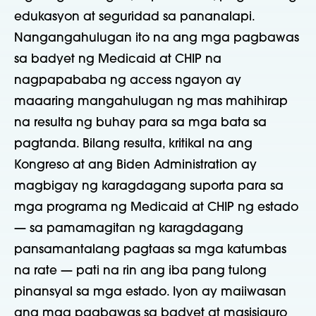
edukasyon at seguridad sa pananalapi.
Nangangahulugan ito na ang mga pagbawas
sa badyet ng Medicaid at CHIP na
nagpapababa ng access ngayon ay
maaaring mangahulugan ng mas mahihirap
na resulta ng buhay para sa mga bata sa
pagtanda. Bilang resulta, kritikal na ang
Kongreso at ang Biden Administration ay
magbigay ng karagdagang suporta para sa
mga programa ng Medicaid at CHIP ng estado
— sa pamamagitan ng karagdagang
pansamantalang pagtaas sa mga katumbas
na rate — pati na rin ang iba pang tulong
pinansyal sa mga estado. Iyon ay maiiwasan
ang mga pagbawas sa badyet at masisiguro