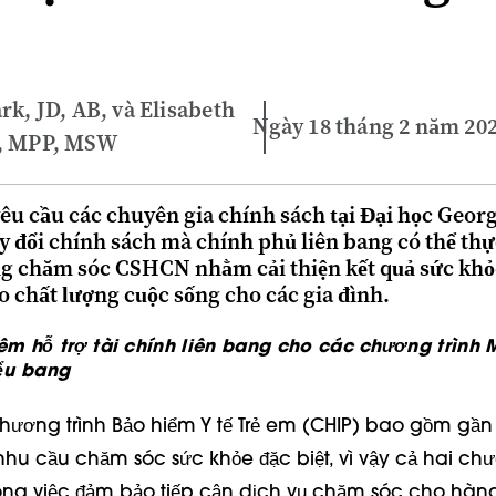
rk, JD, AB, và Elisabeth
Ngày 18 tháng 2 năm 20
, MPP, MSW
yêu cầu các chuyên gia chính sách tại Đại học Geo
y đổi chính sách mà chính phủ liên bang có thể thự
ống chăm sóc CSHCN nhằm cải thiện kết quả sức khỏe
 chất lượng cuộc sống cho các gia đình.
êm hỗ trợ tài chính liên bang cho các chương trình
ểu bang
ương trình Bảo hiểm Y tế Trẻ em (CHIP) bao gồm gầ
nhu cầu chăm sóc sức khỏe đặc biệt, vì vậy cả hai chư
rong việc đảm bảo tiếp cận dịch vụ chăm sóc cho hàng 