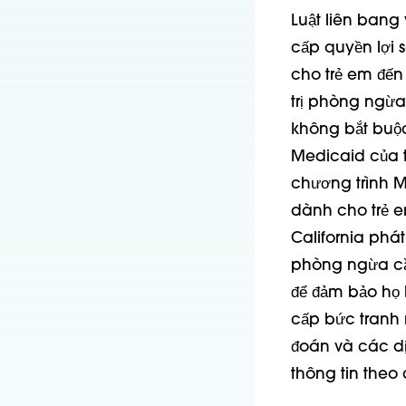
Luật liên bang
cấp quyền lợi s
cho trẻ em đến
trị phòng ngừa
không bắt buộc
Medicaid của ti
chương trình M
dành cho trẻ e
California phá
phòng ngừa cần
để đảm bảo họ 
cấp bức tranh 
đoán và các dị
thông tin theo