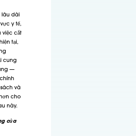
 lâu dài
ực y tế,
 việc cắt
ện tại,
ởng
ải cung
bang —
 chính
 sách và
 hơn cho
au này.
ng của