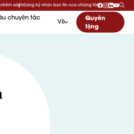
 chính sách
Đăng ký nhận bản tin của chúng tôi
u chuyện tác
Quyên
Về
tặng
n