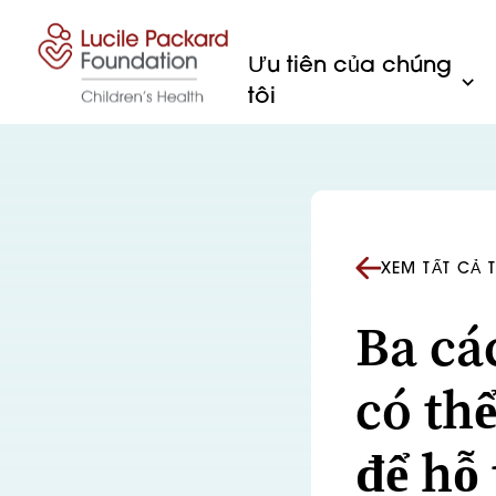
Bỏ qua nội dung
Ưu tiên của chúng
tôi
XEM TẤT CẢ 
Ba cá
có th
để hỗ