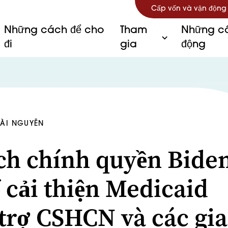
Cấp vốn và vận động
Những cách để cho
Tham
Những câ
đi
gia
động
TÀI NGUYÊN
ch chính quyền Bide
ể cải thiện Medicaid
 trợ CSHCN và các gia