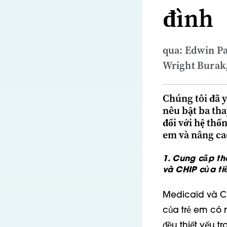
đình
qua: Edwin Pa
Wright Burak
Chúng tôi đã 
nêu bật ba tha
đối với hệ th
em và nâng cao
1. Cung cấp th
và CHIP của ti
Medicaid và Ch
của trẻ em có 
đều thiết yếu t