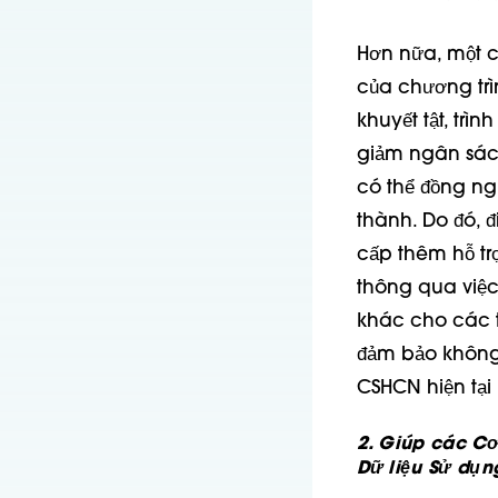
Hơn nữa, một c
của chương trì
khuyết tật, trì
giảm ngân sách
có thể đồng ng
thành. Do đó, 
cấp thêm hỗ tr
thông qua việc 
khác cho các t
đảm bảo không 
CSHCN hiện tại
2. Giúp các Cơ
Dữ liệu Sử dụn