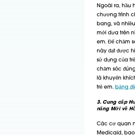
Ngoài ra, hầu 
chương trình c
bang, và nhiều
mới dựa trên n
em. Để chăm só
này đạt được hi
sử dụng của tr
chăm sóc đúng 
là khuyến khíc
trẻ em.
bảng đi
3. Cung cấp H
năng Mới về Hỗ
Các cơ quan nh
Medicaid, bao 