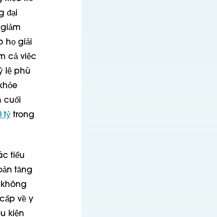
g đại
 giảm
 họ giải
m cả việc
ỷ lệ phù
 khỏe
n cuối
 tỷ
trong
c tiểu
oản tăng
g không
cấp về y
u kiện