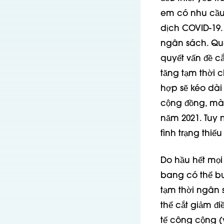
em có nhu cầu 
dịch COVID-19.
ngân sách. Quố
quyết vấn đề 
tăng tạm thời 
hợp sẽ kéo dài 
cộng đồng, mà 
năm 2021. Tuy n
tình trạng thiế
Do hầu hết mọi
bang có thể bu
tạm thời ngân 
thể cắt giảm đ
tế công cộng (v