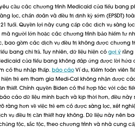
 yêu cầu các chương trình Medicaid của tiểu bang p
àng lọc, chẩn đoán và điều trị định kỳ sớm (EPSDT) toà
 21 tuổi. Quyền lợi này cung cấp các dịch vụ sàng lọc
 mà người lớn hoặc các chương trình bảo hiểm tư n
, bao gồm các dịch vụ điều trị không được chương tr
ểu bang chi trả. Tuy nhiên, dữ liệu hiện có
gợi ý
rằng
edicaid của tiểu bang không đáp ứng được lời hứa 
m có thu nhập thấp.
báo cáo
Ví dụ, Kiểm toán viên T
t hiện trẻ em tham gia Medi-Cal không nhận được các
 thiết. Chính quyền Biden có thể hợp tác với các ti
báo cáo dữ liệu minh bạch và kịp thời hơn, điều này
rõ ràng hơn về việc trẻ em có được sàng lọc, xét ngh
ch vụ điều trị cần thiết hay không. Dữ liệu này nên b
 chủng tộc, sắc tộc, theo chương trình và nhà cung cấ