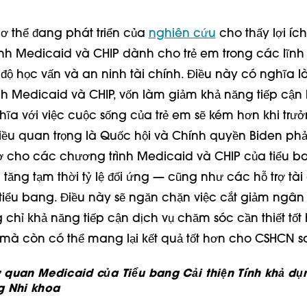
ơ thể đang phát triển của
nghiên cứu
cho thấy lợi ích
nh Medicaid và CHIP dành cho trẻ em trong các lĩnh v
nh độ học vấn và an ninh tài chính. Điều này có nghĩa là
 Medicaid và CHIP, vốn làm giảm khả năng tiếp cận hi
hĩa với việc cuộc sống của trẻ em sẽ kém hơn khi trư
điều quan trọng là Quốc hội và Chính quyền Biden ph
ợ cho các chương trình Medicaid và CHIP của tiểu 
tăng tạm thời tỷ lệ đối ứng — cũng như các hỗ trợ tài
iểu bang. Điều này sẽ ngăn chặn việc cắt giảm ngân
chỉ khả năng tiếp cận dịch vụ chăm sóc cần thiết tốt
 mà còn có thể mang lại kết quả tốt hơn cho CSHCN s
 quan Medicaid của Tiểu bang Cải thiện Tính khả dụ
g Nhi khoa