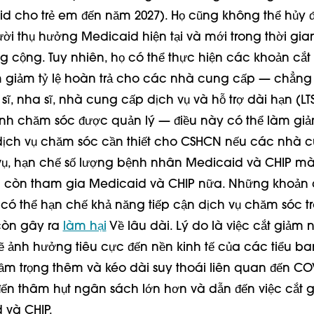
 cho trẻ em đến năm 2027). Họ cũng không thể hủy 
i thụ hưởng Medicaid hiện tại và mới trong thời gia
ng cộng. Tuy nhiên, họ có thể thực hiện các khoản cắt
 giảm tỷ lệ hoàn trả cho các nhà cung cấp — chẳng
sĩ, nha sĩ, nhà cung cấp dịch vụ và hỗ trợ dài hạn (LT
nh chăm sóc được quản lý — điều này có thể làm gi
dịch vụ chăm sóc cần thiết cho CSHCN nếu các nhà 
vụ, hạn chế số lượng bệnh nhân Medicaid và CHIP m
g còn tham gia Medicaid và CHIP nữa. Những khoản 
có thể hạn chế khả năng tiếp cận dịch vụ chăm sóc t
còn gây ra
làm hại
Về lâu dài. Lý do là việc cắt giảm
ẽ ảnh hưởng tiêu cực đến nền kinh tế của các tiểu b
ầm trọng thêm và kéo dài suy thoái liên quan đến COV
đến thâm hụt ngân sách lớn hơn và dẫn đến việc cắt 
 và CHIP.