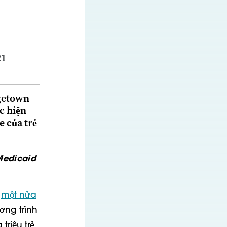
21
rgetown
c hiện
 của trẻ
 Medicaid
n
một nửa
ơng trình
triệu trẻ