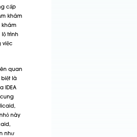
ng cấp
thăm khám
ăm khám
ộ trình
 việc
liên quan
biệt là
ủa IDEA
à cung
icaid,
 nhỏ này
aid,
ạn như