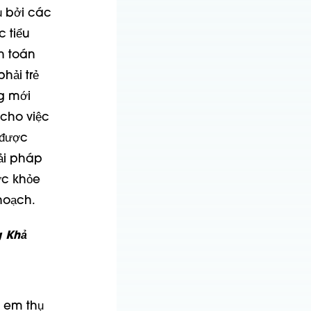
ụ bởi các
 tiểu
h toán
hải trẻ
g mới
 cho việc
 được
ải pháp
ức khỏe
 hoạch.
g Khả
 em thụ