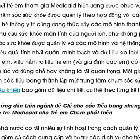
hết trẻ em tham gia Medicaid hiện đang được phục v
hăm sóc sức khỏe được quản lý theo hợp đồng với các
 hệ thống y tế cũng đang thúc đẩy các mô hình than
hu cầu sức khỏe mãn tính của người lớn, chứ không p
c sức khỏe được quản lý và các mô hình và hệ thốn
ệu quả, tính nhất quán, minh bạch và dữ liệu kịp thời
ẻ em, việc nắm rõ liệu trẻ em (và gia đình các em) có
lúc và đúng chỗ hay không là rất quan trọng. Một gi
h các tiểu bang thành lập một trung tâm chăm sóc s
ều khiển
bao gồm dữ liệu chi tiết, cụ thể theo từng kế
ướng dẫn Liên ngành để Chỉ cho các Tiểu bang nhữn
 trợ Medicaid cho Trẻ em Chậm phát triển
à nước có rất nhiều sự linh hoạt trong cách quản lý
gồm cả cách cung cấp và hỗ trợ các dịch vụ cho trẻ