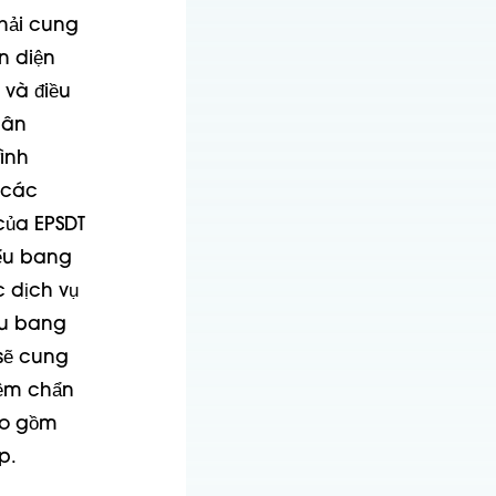
hải cung
n diện
 và điều
hân
ình
 các
của EPSDT
iểu bang
 dịch vụ
ểu bang
 sẽ cung
iệm chẩn
ao gồm
p.