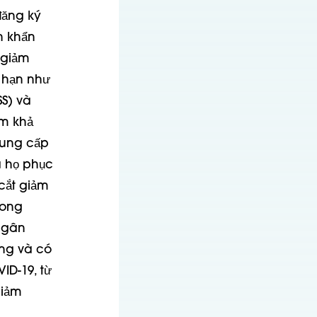
đăng ký
n khẩn
 giảm
 hạn như
SS) và
ảm khả
cung cấp
à họ phục
cắt giảm
rong
 ngân
ang và có
ID-19, từ
giảm