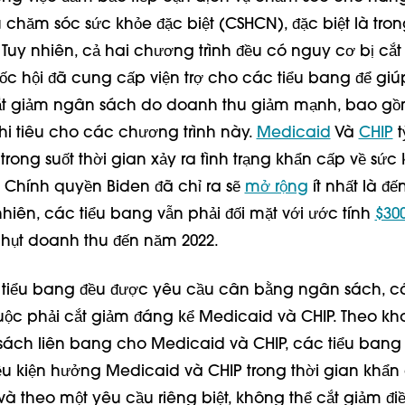
chăm sóc sức khỏe đặc biệt (CSHCN), đặc biệt là tron
 Tuy nhiên, cả hai chương trình đều có nguy cơ bị cắt
c hội đã cung cấp viện trợ cho các tiểu bang để giúp
cắt giảm ngân sách do doanh thu giảm mạnh, bao gồ
chi tiêu cho các chương trình này.
Medicaid
Và
CHIP
t
trong suốt thời gian xảy ra tình trạng khẩn cấp về sức
Chính quyền Biden đã chỉ ra sẽ
mở rộng
ít nhất là đế
hiên, các tiểu bang vẫn phải đối mặt với ước tính
$300
u hụt doanh thu đến năm 2022.
 tiểu bang đều được yêu cầu cân bằng ngân sách, cá
ộc phải cắt giảm đáng kể Medicaid và CHIP. Theo kh
sách liên bang cho Medicaid và CHIP, các tiểu ban
iều kiện hưởng Medicaid và CHIP trong thời gian khẩn 
à theo một yêu cầu riêng biệt, không thể cắt giảm điề