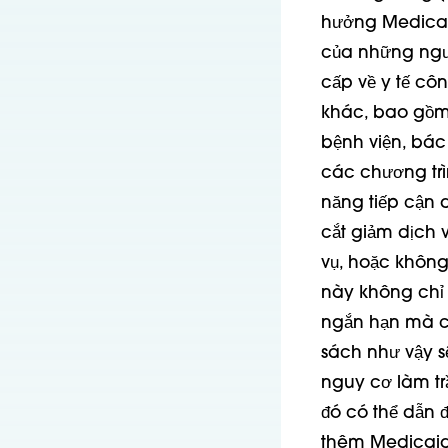
hưởng Medicaid
của những ngườ
cấp về y tế cô
khác, bao gồm
bệnh viện, bác 
các chương trì
năng tiếp cận 
cắt giảm dịch 
vụ, hoặc khôn
này không chỉ 
ngắn hạn mà 
sách như vậy s
nguy cơ làm tr
đó có thể dẫn 
thêm Medicaid