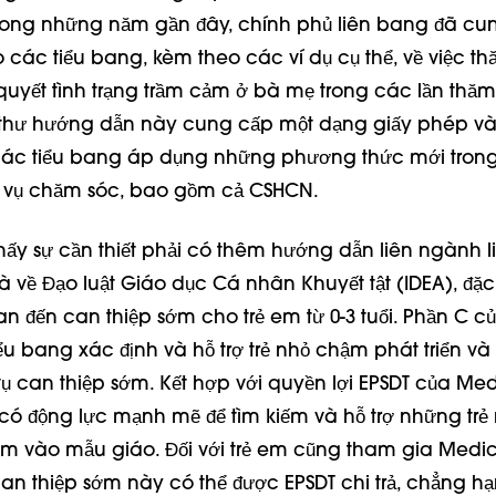
trong những năm gần đây, chính phủ liên bang đã cu
các tiểu bang, kèm theo các ví dụ cụ thể, về việc 
i quyết tình trạng trầm cảm ở bà mẹ trong các lần th
thư hướng dẫn này cung cấp một dạng giấy phép và l
các tiểu bang áp dụng những phương thức mới trong
 vụ chăm sóc, bao gồm cả CSHCN.
thấy sự cần thiết phải có thêm hướng dẫn liên ngành 
à về Đạo luật Giáo dục Cá nhân Khuyết tật (IDEA), đặc 
n đến can thiệp sớm cho trẻ em từ 0-3 tuổi. Phần C c
ểu bang xác định và hỗ trợ trẻ nhỏ chậm phát triển v
ụ can thiệp sớm. Kết hợp với quyền lợi EPSDT của Med
có động lực mạnh mẽ để tìm kiếm và hỗ trợ những trẻ
em vào mẫu giáo. Đối với trẻ em cũng tham gia Medic
can thiệp sớm này có thể được EPSDT chi trả, chẳng h