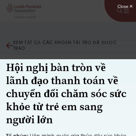
Bỏ qua nội dung
XEM TẤT CẢ CÁC KHOẢN TÀI TRỢ ĐÃ ĐƯỢC
TRAO
Hội nghị bàn tròn về
lãnh đạo thanh toán về
chuyển đổi chăm sóc sức
khỏe từ trẻ em sang
người lớn