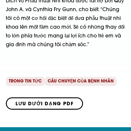
Dịch vụ Phẫu thuật Nhi khoa được tài trợ bởi Quỹ
John A. và Cynthia Fry Gunn, cho biết. “Chúng
tôi có một cơ hội đặc biệt để đưa phẫu thuật nhi
khoa lên một tầm cao mới. Sẽ có những thay đổi
to lớn phía trước mang lại lợi ích cho trẻ em và
gia đình mà chúng tôi chăm sóc.”
TRONG TIN TỨC
CÂU CHUYỆN CỦA BỆNH NHÂN
LƯU DƯỚI DẠNG PDF