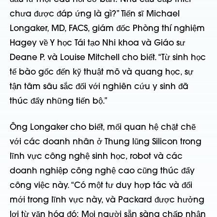
chưa được đáp ứng là gì?” Tiến sĩ Michael
Longaker, MD, FACS, giám đốc Phòng thí nghiệm
Hagey về Y học Tái tạo Nhi khoa và Giáo sư
Deane P. và Louise Mitchell cho biết. “Từ sinh học
tế bào gốc đến kỹ thuật mô và quang học, sự
tận tâm sâu sắc đối với nghiên cứu y sinh đã
thúc đẩy những tiến bộ.”
Ông Longaker cho biết, mối quan hệ chặt chẽ
với các doanh nhân ở Thung lũng Silicon trong
lĩnh vực công nghệ sinh học, robot và các
doanh nghiệp công nghệ cao cũng thúc đẩy
công việc này. “Có một tư duy hợp tác và đổi
mới trong lĩnh vực này, và Packard được hưởng
lợi từ văn hóa đó: Mọi người sẵn sàng chấp nhận