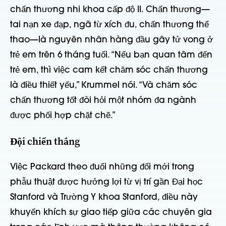
chấn thương nhi khoa cấp độ II. Chấn thương—
tai nạn xe đạp, ngã từ xích đu, chấn thương thể
thao—là nguyên nhân hàng đầu gây tử vong ở
trẻ em trên 6 tháng tuổi. “Nếu bạn quan tâm đến
trẻ em, thì việc cam kết chăm sóc chấn thương
là điều thiết yếu,” Krummel nói. “Và chăm sóc
chấn thương tốt đòi hỏi một nhóm đa ngành
được phối hợp chặt chẽ.”
Đội chiến thắng
Việc Packard theo đuổi những đổi mới trong
phẫu thuật được hưởng lợi từ vị trí gần Đại học
Stanford và Trường Y khoa Stanford, điều này
khuyến khích sự giao tiếp giữa các chuyên gia