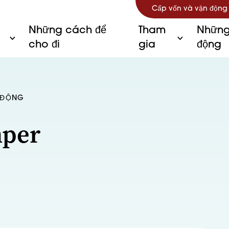
Cấp vốn và vận động
Những cách để
Tham
Những
cho đi
gia
động
C ĐỘNG
mper