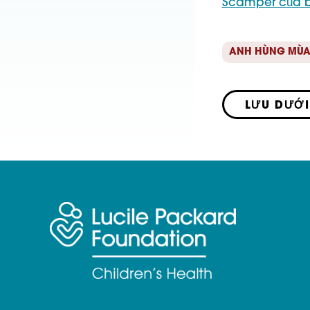
Scamper của 
ANH HÙNG MÙA
LƯU DƯỚI