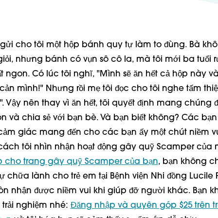
 gửi cho tôi một hộp bánh quy tự làm to đùng. Bà khô
ỏi, nhưng bánh có vụn sô cô la, mà tôi mới ba tuổi rư
ất ngon. Có lúc tôi nghĩ, "Mình sẽ ăn hết cả hộp này v
cản mình!" Nhưng rồi mẹ tôi đọc cho tôi nghe tấm thiệ
. Vậy nên thay vì ăn hết, tôi quyết định mang chúng đ
 và chia sẻ với bạn bè. Và bạn biết không? Các bạn
ch cảm giác mang đến cho các bạn ấy một chút niềm vu
 cách tôi nhìn nhận hoạt động gây quỹ Scamper của 
 cho trang gây quỹ Scamper của bạn
, bạn không c
sự chữa lành cho trẻ em tại Bệnh viện Nhi đồng Lucile 
òn nhận được niềm vui khi giúp đỡ người khác. Bạn kh
trải nghiệm nhé: 
Đăng nhập và quyên góp $25 trên tr