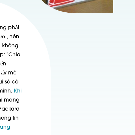
ng phải 
ỡi, nên 
à không 
p: "Chia 
ến 
 ấy mê 
i sô cô 
mình. 
Khi 
hỉ mang 
Packard 
ông tin 
ang 