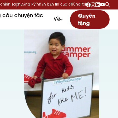
 chính sách
Đăng ký nhận bản tin của chúng tôi
 câu chuyện tác
Quyên
Về
tặng