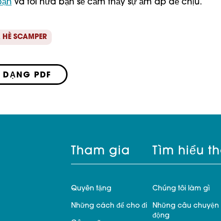
bạn
 và tôi hứa bạn sẽ cảm thấy sự ấm áp dễ chịu. 
 HÈ SCAMPER
 DẠNG PDF
Tham gia
Tìm hiểu t
Quyên tặng
Chúng tôi làm gì
Những cách để cho đi
Những câu chuyện 
động