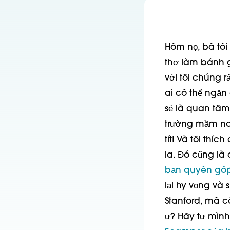
Hôm nọ, bà tôi
thợ làm bánh gi
với tôi chúng r
ai có thể ngăn 
sẻ là quan tâm"
trường mầm non
tít! Và tôi thí
la. Đó cũng là
bạn quyên góp
lại hy vọng và 
Stanford, mà c
ư? Hãy tự mình 