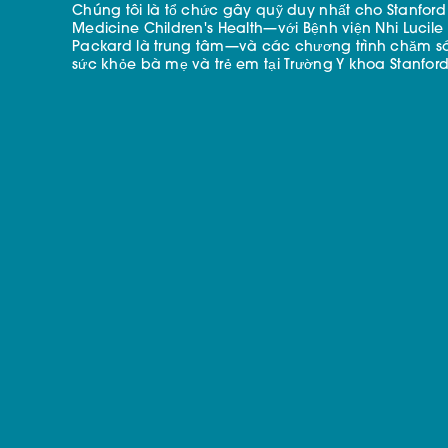
Chúng tôi là tổ chức gây quỹ duy nhất cho Stanford
Medicine Children's Health—với Bệnh viện Nhi Lucile
Packard là trung tâm—và các chương trình chăm s
sức khỏe bà mẹ và trẻ em tại Trường Y khoa Stanford