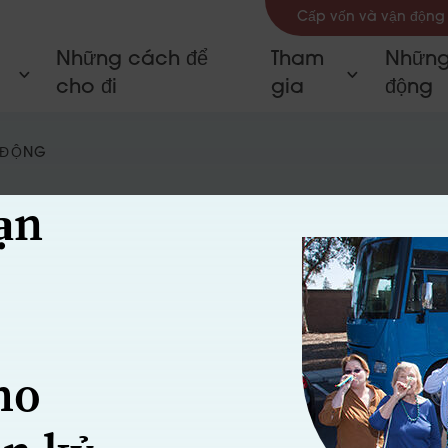
Cấp vốn và vận động
Những cách để
Tham
Những
cho đi
gia
động
C ĐỘNG
ạn
ho