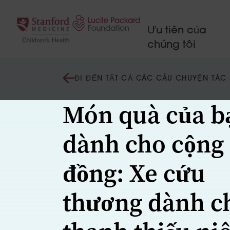
Bỏ qua nội dung
Ưu tiên của
chúng tôi
ĐI ĐẾN TẤT CẢ CÁC CÂU CHUYỆN TÁ
Món quà của b
dành cho cộng
đồng: Xe cứu
thương dành c