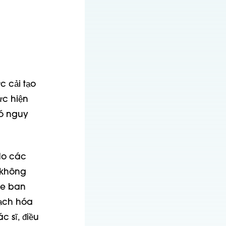
c cải tạo
ực hiện
có nguy
do các
 không
ỏe ban
oạch hóa
 sĩ, điều