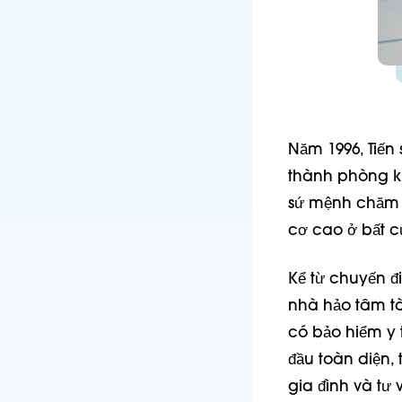
Năm 1996, Tiến
thành phòng kh
sứ mệnh chăm s
cơ cao ở bất c
Kể từ chuyến đ
nhà hảo tâm tà
có bảo hiểm y 
đầu toàn diện,
gia đình và tư