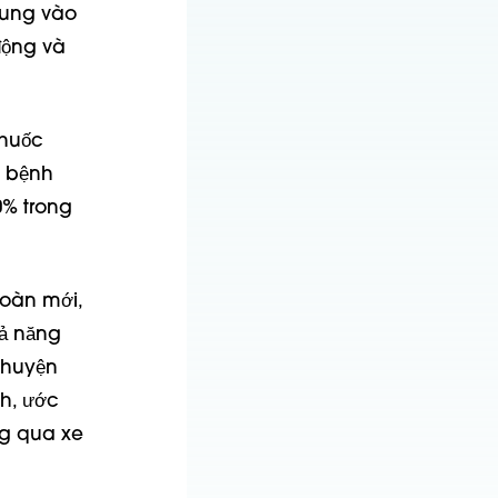
trung vào
động và
thuốc
o bệnh
0% trong
toàn mới,
hả năng
chuyện
h, ước
ng qua xe