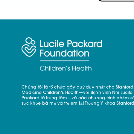
Chúng tôi là tổ chức gây quỹ duy nhất cho Stanford
Medicine Children's Health—với Bệnh viện Nhi Lucile
Packard là trung tâm—và các chương trình chăm s
sức khỏe bà mẹ và trẻ em tại Trường Y khoa Stanford