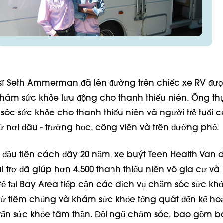
 sĩ Seth Ammerman đã lên đường trên chiếc xe RV đượ
ám sức khỏe lưu động cho thanh thiếu niên. Ông th
óc sức khỏe cho thanh thiếu niên và người trẻ tuổi 
ứ nơi đâu - trường học, công viên và trên đường phố.
i đầu tiên cách đây 20 năm, xe buýt Teen Health Van 
i trợ đã giúp hơn 4.500 thanh thiếu niên vô gia cư và
tế tại Bay Area tiếp cận các dịch vụ chăm sóc sức kh
 từ tiêm chủng và khám sức khỏe tổng quát đến kế h
 vấn sức khỏe tâm thần. Đội ngũ chăm sóc, bao gồm bác