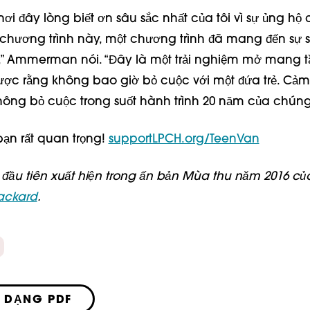
ơi đây lòng biết ơn sâu sắc nhất của tôi vì sự ủng hộ
hương trình này, một chương trình đã mang đến sự 
i,” Ammerman nói. “Đây là một trải nghiệm mở mang 
được rằng không bao giờ bỏ cuộc với một đứa trẻ. Cả
ông bỏ cuộc trong suốt hành trình 20 năm của chúng 
ạn rất quan trọng!
supportLPCH.org/TeenVan
n đầu tiên xuất hiện trong ấn bản Mùa thu năm 2016 c
Packard
.
 DẠNG PDF