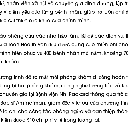
 tế, nhân viên xã hội và chuyên gia dinh dưỡng, tập 
 vì điểm yếu của từng bệnh nhân, giúp họ luôn chủ 
iệc cải thiện sức khỏe của chính mình.
hào phóng của các nhà hảo tâm, tất cả các dịch vụ, 
của Teen Health Van đều được cung cấp miễn phí ch
rình hiện phục vụ 400 bệnh nhân mỗi năm, khoảng 7
tái khám.
ương trình đã ra mắt một phòng khám di động hoàn 
 trang bị hai phòng khám, công nghệ tương tác và k
c chuyên gia tại Bệnh viện Nhi Packard thông qua trò 
p. Bác sĩ Ammerman, giám đốc y khoa của chương trìn
đô la chi cho công tác phòng ngừa và can thiệp thô
t kiệm được $10 chi phí y tế trong tương lai.