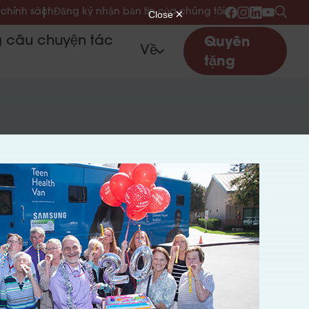
 chính sách
Đăng ký nhận bản tin của chúng tôi
 câu chuyện tác
Quyên
Về
tặng