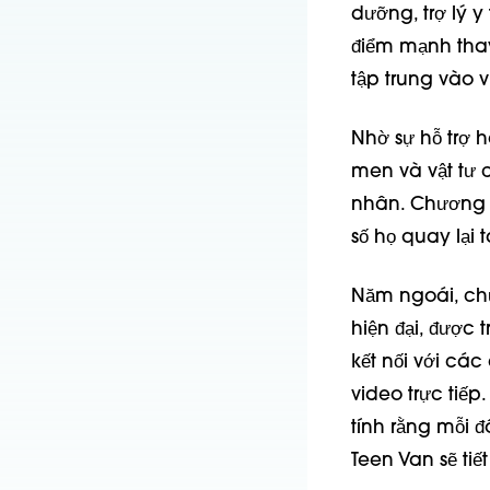
dưỡng, trợ lý y
điểm mạnh thay
tập trung vào v
Nhờ sự hỗ trợ 
men và vật tư 
nhân. Chương t
số họ quay lại 
Năm ngoái, ch
hiện đại, được
kết nối với cá
video trực tiế
tính rằng mỗi 
Teen Van sẽ tiế