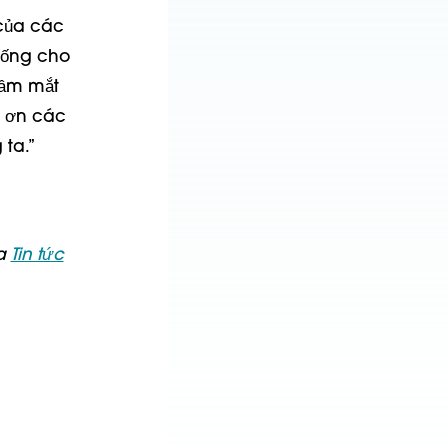
 của các
sống cho
tầm mắt
m ơn các
ta.”
ủa
Tin tức