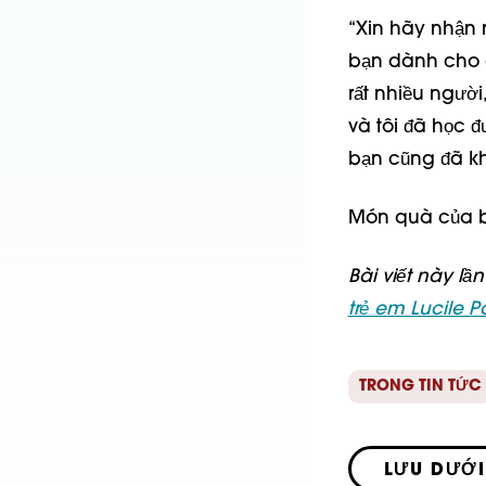
“Xin hãy nhận n
bạn dành cho c
rất nhiều ngườ
và tôi đã học 
bạn cũng đã kh
Món quà của b
Bài viết này lầ
trẻ em Lucile 
TRONG TIN TỨC
LƯU DƯỚI